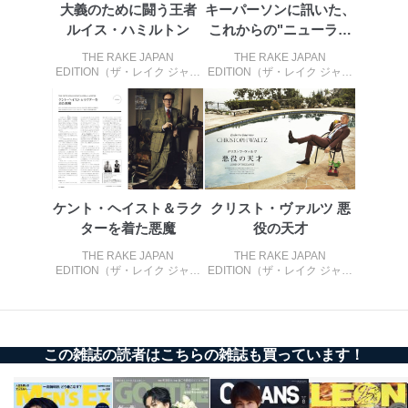
大義のために闘う王者
キーパーソンに訊いた、
株式会社富士山マガジンサービス 個人情報問い合わせ
係
ルイス・ハミルトン
これからの"ニューラグ
TEL：0570-200-223
ジュアリー...
THE RAKE JAPAN
THE RAKE JAPAN
FAX：03-5459-7073
EDITION（ザ・レイク ジャパ
EDITION（ザ・レイク ジャパ
e-mail：
cs@fujisan.co.jp
ン・エディション） ISSUE37
ン・エディション） ISSUE37
改訂：2025年2月20日
制定：2005年4月1日
株式会社富士山マガジンサービス
代表取締役会長 西野 伸一郎
個人情報の取扱いについて
ケント・ヘイスト＆ラク
クリスト・ヴァルツ 悪
１．個人情報保護管理者
ターを着た悪魔
役の天才
当社は以下の個人情報保護管理者を設置し、個人情報保
THE RAKE JAPAN
THE RAKE JAPAN
EDITION（ザ・レイク ジャパ
EDITION（ザ・レイク ジャパ
護管理者の責任のもと、個人情報を取得・アクセス・利
ン・エディション） ISSUE34
ン・エディション） ISSUE34
用・提供・管理いたします。
東京都渋谷区南平台町16-11
株式会社富士山マガジンサービス
この雑誌の読者はこちらの雑誌も買っています！
代表取締役会長 西野 伸一郎
個人情報保護管理者: 経営管理グループディレクター 前
田 嘉也