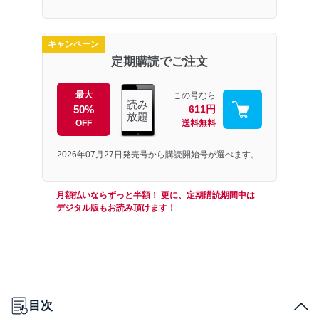
キャンペーン
定期購読でご注文
最大
この号なら
読み
50%
611円
放題
OFF
送料無料
2026年07月27日発売号から購読開始号が選べます。
月額払いならずっと半額！ 更に、定期購読期間中は
デジタル版もお読み頂けます！
目次