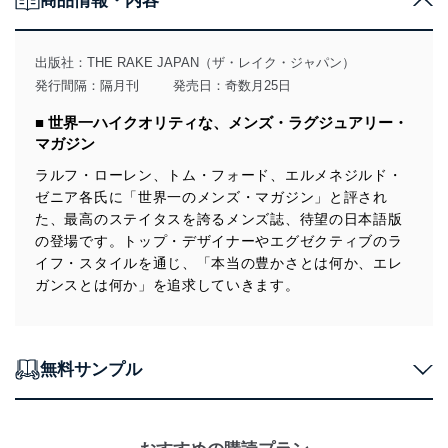
商品情報・内容
当社は、個人情報に関連する法令、国が定める指針及び
その他の規範を遵守します。また、当社の管理の仕組み
に、これらの法令及びその他の規範を常に適合させま
出版社：
THE RAKE JAPAN（ザ・レイク・ジャパン）
す。
発行間隔：隔月刊
発売日：奇数月25日
個人情報の安全管理措置
■ 世界一ハイクオリティな、メンズ・ラグジュアリー・
マガジン
当社は、個人情報の正確性及び安全性を確保するため
に、下記セキュリティ対策をはじめとする安全対策を実
ラルフ・ローレン、トム・フォード、エルメネジルド・
施し、個人情報の漏えい、滅失またはき損の防止及び是
ゼニア各氏に「世界一のメンズ・マガジン」と評され
正に努めます。
た、最高のステイタスを誇るメンズ誌、待望の日本語版
アクセス制御
の登場です。トップ・デザイナーやエグゼクティブのラ
個人データを取り扱うことのできる機器及び当該
イフ・スタイルを通じ、「本当の豊かさとは何か、エレ
機器を取り扱う従業者を明確化し、 個人データへ
ガンスとは何か」を追求していきます。
の不要なアクセスを防止しています。
アクセス者の識別と認証
機器に標準装備されているユーザー制御機能（ユ
ーザーアカウント制御）により、個人情報データ
無料サンプル
ベース等を取り扱う情報システムを使用する従業
者を識別・認証しています。
外部からの不正アクセス等の防止