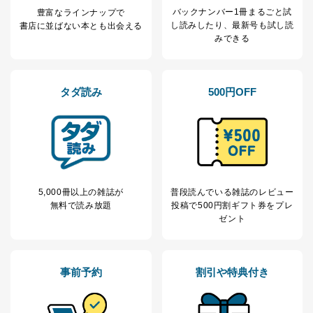
ータ（開示対象個人情報）の利用目的であり、下記4.の
バックナンバー1冊まるごと試
豊富なラインナップで
開示等のご請求に対応させていただきます。
し読み
したり、最新号も試し読
書店に並ばない本とも出会える
なお、6、7については、パートナー（提携企業）様又は
みできる
各SNS運営会社様にご請求いただきますようお願い致し
ます。
３．個人情報の第三者提供について
タダ読み
500円OFF
当社は、取得した個人情報を適切に管理し､あらかじめ
本人の同意を得ることなく第三者に提供することはあり
ません。ただし、次の場合は除きます。
法令に基づく場合
人の生命､身体または財産の保護のために必要がある
場合であって、本人の同意を得ることが困難であると
き。
5,000冊以上の雑誌が
普段読んでいる雑誌のレビュー
公衆衛生の向上または児童の健全な育成の推進のため
無料で読み放題
投稿で
500円割ギフト券をプレ
に特に必要がある場合であって、本人の同意を得るこ
ゼント
とが困難である場合。
国の機関もしくは地方公共団体またはその委託を受け
た者が法令の定める事務を遂行することに対して協力
事前予約
割引や特典付き
する必要がある場合であって、本人の同意を得ること
により当該事務の遂行に支障を及ぼすおそれがあると
き。
上記２．の利用目的を実施するために守秘義務を結ん