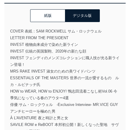
紙版
デジタル版
COVER 表紙：SAM ROCKWELL サム・ロックウェル
LETTER FROM THE PRESIDENT
INVEST 植物由来成分で染めた新ライン
INVEST 伝統の英国製鞄、2020年の新たな顔
INVEST フェンディのメンズコレクションに職人技が光る新ライ
ン登場！
MRS RAKE INVEST 淑女のための美ワイドパンツ
ESSENTIALS OF THE MASTERS 世界の一流が愛するもの ル
カ・ルビナッチ氏
HOW to WEAR, HOW to ENJOY! 鴨志田流着こなし術Vol.06 今
季気になっている春のアウター4選
俳優:サム・ロックウェル -Exclusive Interview- MR.VICE GUY
アンチヒーローを極めた男
À L'AVENTURE 夜と時計と男と女
SAVILE ROW e ReBOOT 本邦初公開！新しくなった聖地 サヴ