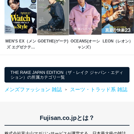
２．利用目的
当社が取り扱う開示対象個人情報の利用目的は次のとお
りです。
No
個人情報の種類
利用目的
購入商品の配送のため
MEN’S EX（メン
GOETHE(ゲーテ)
OCEANS(オーシ
LEON（レオン）
商品代金回収のため
ズ エグゼクティ
ャンズ）
ｅメール等による商品、サービ
ブ）
ス、キャンペーン等の広告の案内
当社の定期購読サ
のため
1
ービス等をご利用
個人が特定できない形で取得した
の方の個人情報
閲覧履歴や購買履歴等の情報を分
THE RAKE JAPAN EDITION（ザ・レイク ジャパン・エディ
ション）の所属カテゴリ一覧
析して、趣味・嗜好に
応じた新商品・サービスに関する
メンズファッション 雑誌
スーツ・トラッド系 雑誌
広告のため
>
当社にお問合わせ
お問い合わせ対応、トラブル対
2
いただいた方の個
処、オペレーター教育など応対品
人情報
質向上のため
カスタマーQ＆Aサイトの投稿内容
Fujisan.co.jpとは？
の確認のため
ｅメール等によるカスタマーQ＆A
当社カスタマーQ＆
サイトのサービス内容のご案内の
3
株式会社富士山マガジンサービスが運営する、
日本最大級の雑誌