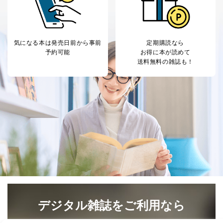
だ企業に、業務の一部として個人情報の取扱いを委
託・提供する場合、その業務に必要な範囲で委託・提
供先企業に個人情報を開示することがあります。
委託・提供先企業は具体的には以下のような企業です
気になる本は
発売日前から事前
定期購読なら
が、これらに限りません。
予約可能
お得に本が読めて
委託先：カスタマーサポート支援会社 、クレジッ
送料無料の雑誌も！
トカード決済などの決済代行・料金回収会社、広
告配信サービス会社
提供先：出版社、出版物発売元、卸売会社、販売
店など商品の供給者、梱包会社、配送会社、新聞
販売店などの梱包・配送・配達会社
４．開示対象個人情報の「開示」「訂正」等の請求につ
いて
当社は、本人から、開示対象個人情報について利用目的
の通知を求められた場合には、遅滞なくこれに応じま
す。ただし、以下①～④のいずれかに該当する場合は、
利用目的の通知を行なうことはできません。そのとき
は、本人に遅滞無くその旨を通知するとともに、理由を
説明させていただきます。
デジタル雑誌をご利用なら
①利用目的を本人に通知し、又は公表することによって
本人又は第三者の生命、身体、財産その他の権利利益を