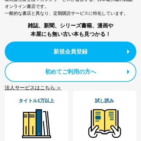
Aサービス利用者
ため
オンライン書店です。
ｅメール等による商品、サービ
一般的な書店と異なり、
定期購読サービスに特化しています。
ス、キャンペーン等の広告に関す
るご案内のため
雑誌、新聞、シリーズ書籍、漫画や
採用応募者の方の
4
採用選考、ご連絡のため
個人情報
本屋にも無い古い本も見つかる！
当社の従業者の個
人事、総務などの雇用管理等のた
5
人情報
め
パートナー（提携
購入商品配送のため
新規会員登録
企業）からの委託
提携企業及びお客様がご購入され
により当社の
た商品の発売元企業からのｅメー
6
定期購読サービス
ル等による商品、
初めてご利用の方へ
等をご利用の方の
サービス、キャンペーン等の広告
個人情報
に関するご案内のため
当社のサービス利用状況の把握お
法人サービスはこちら ＞
よびその分析のため
お問い合わせ対応、トラブル対
タイトル1万以上
試し読み
SNS公式アカウン
処、オペレーター教育など応対品
7
トに登録された方
質向上のため
の個人情報
その他当社のプライバシーポリシ
ー等にて公表する利用目的達成の
ため
※上記の利用目的のうちNo.1～5については保有個人デ