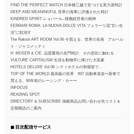
FIND THE PERFECT WATCH 日本橋三越で見つける実力派時計
DEEP AND MEANINGFUL 世界の海軍に評価された時計
KINDRED SPIRIT ̶ショパール ̶ 辣腕経営者の精神
FERRARI ROMA: LA NUOVA DOLCE VITA フェラーリ流“甘い生
活”に耽溺す
The Rakish ART ROOM Vol.06 今買える、世界の名画 アルベル
ト・ジャコメッティ
H. MOSER & CIE. 品質重視の名門時計、その息吹に触れる
VULTURE CAPITALISM 生涯を動物学に捧げた大富豪
HOTELS DELUXE Vol.06 シティホテルの和個室で…
TOP OF THE WORLD 最高級の世界 #07 自動車道楽〜新車で
買える、90年前のレーシング・カー〜
INFOCUS
READING SPOT
DIRECTORY & SUBSCRIBE 掲載商品お問い合わせ先リスト＆
定期購読のご案内
◼︎ 目次配信サービス