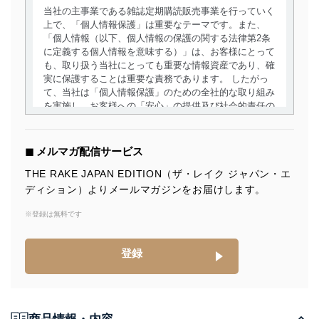
当社の主事業である雑誌定期購読販売事業を行っていく
上で、「個人情報保護」は重要なテーマです。また、
「個人情報（以下、個人情報の保護の関する法律第2条
に定義する個人情報を意味する）」は、お客様にとって
も、取り扱う当社にとっても重要な情報資産であり、確
実に保護することは重要な責務であります。 したがっ
て、当社は「個人情報保護」のための全社的な取り組み
を実施し、お客様への「安心」の提供及び社会的責任の
責務を果たすことを確実にいたします。
個人情報の取得・利用・提供について
◼︎ メルマガ配信サービス
当社は、個人情報の取得・利用・提供に際して、その利
THE RAKE JAPAN EDITION（ザ・レイク ジャパン・エ
用目的を明確にし、本人の同意を得たうえで利用目的の
ディション）よりメールマガジンをお届けします。
達成に必要な範囲内で適法かつ公正な手段によって取
得・利用・提供を行います。また、当社が保有している
※登録は無料です
個人情報は、同意を得ずに目的外利用、第三者への提
供・開示は行いません。当社においてはこれらの取り組
みを確実にするため、従業者等の教育を徹底してまいり
登録
ます。また、目的外利用を行わないために、適切な管理
措置を講じます。
法令遵守