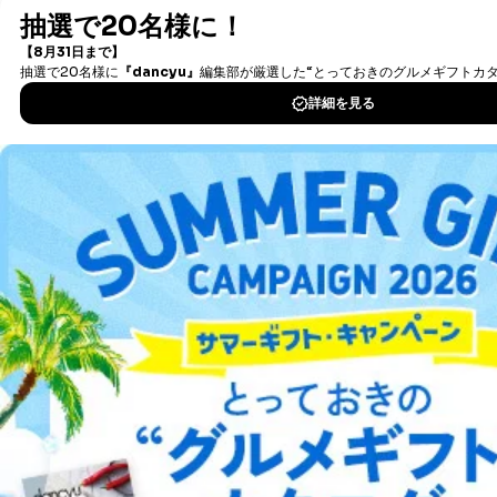
最新号〜バックナンバーまで7000冊以上の雑誌
（電子
害するおそれがある場合
書籍）が無料で読み放題！
②利用目的を本人に通知し、又は公表することによって
タダ読みサービス
を楽しもう！
当該事業者の権利又は正当な利益を害するおそれがある
場合
③国の機関又は地方公共団体が法令の定める事務を遂行
DOWNLOAD FOR IOS
することに対して協力する必要がある場合であって、利
用目的を本人に通知し、又は公表することによって当該
事務の遂行に支障を及ぼすおそれがあるとき
DOWNLOAD FOR ANDROID
④開示対象個人情報の利用目的が明らかな場合
開示対象個人情報については、保有個人データの本人ま
ご利用方法はこちら
たはその代理人からの利用目的の通知、開示、変更等
（内容の訂正、追加または削除）、利用停止等（「利用
の停止または消去」「第三者への提供の停止」）の求め
に対応させていただいております。 当社顧客の皆様の
総合案内
個人情報は「マイページ」にログインしていただくこと
で、訂正、追加、変更を行っていただくことが出来ま
す。マイページをご利用いただけない方、その他の方に
アフィリエイト
採用情報
つきましては、下記Aをご覧ください。 また、ご登録い
ただいた個人情報のうち、市町村などの名称および郵便
プレスリリース
お問い合わせ
番号、金融機関の名称あるいはクレジットカードの有効
期限など、商品のお届けやご請求を行う上で支障がある
情報に変更があった場合には、当社が登録情報を変更さ
利用規約
プライバシーポリシー
特定商取引法に基づく表示
会社案内
出版社の皆様へ