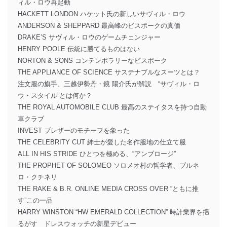
ィル・ロウ再起動
HACKETT LONDON ハケット氏の新しいサヴィル・ロウ
ANDERSON & SHEPPARD 最高峰のビスポークの真価
DRAKE’S サヴィル・ロウのゲームチェンジャー
HENRY POOLE 伝統に勝てるものはない
NORTON & SONS コンテンポラリーなビスポーク
THE APPLIANCE OF SCIENCE サステナブルなスーツとは？
注文服の旗手、三越伊勢丹・鏡 陽介氏が解説 “サヴィル・ロ
ウ・スタイル”とは何か？
THE ROYAL AUTOMOBILE CLUB 最高のステイタスを持つ自動
車クラブ
INVEST ブレザーのモチーフを象った
THE CELEBRITY CUT 紳士が愛した名作服地の仕立て服
ALL IN HIS STRIDE ひとつを極める、“アンブロージ”
THE PROPHET OF SOLOMEO ソロメオ村の哲学者、ブルネ
ロ・クチネリ
THE RAKE & B.R. ONLINE MEDIA CROSS OVER “ともに推
す”この一品
HARRY WINSTON “HW EMERALD COLLECTION” 時計業界を揺
るがす ドレスウォッチの新星デビュー