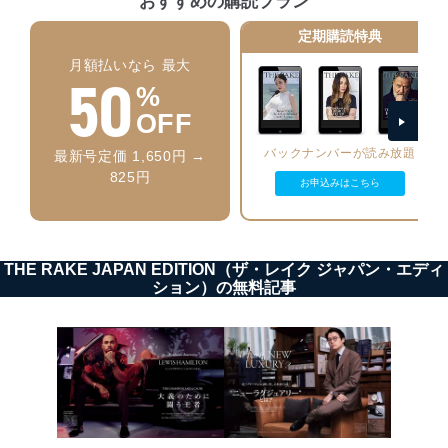
おすすめの購読プラン
個人データを取り扱う機器等のオペレーティング
システムを最新の状態に保持しています。
定期購読特典
個人データを取り扱う機器等にセキュリティ対策
月額払いなら 最大
ソフトウェア等を導入し、自動更新 機能等の活用
50
により、これを最新状態としています。
%
OFF
情報システムの使用に伴う漏洩等の防止
メール等により個人データの含まれるファイルを
バックナンバーが読み放題
最新号定価 1,650円 →
送信する場合に、当該ファイルへのパスワードを
825円
設定しています。
お申込みはこちら
個人情報保護マネジメントシステムの継続的改善
当社は、内部監査及びマネジメントレビューの機会を通
THE RAKE JAPAN EDITION（ザ・レイク ジャパン・エディ
じて、個人情報保護マネジメントシステムを継続的に改
ション）の無料記事
善し、常に最良の状態を維持します。
苦情及び相談受付け窓口
貴殿の個人情報及び当社の個人情報保護マネジメントシ
ステムに関するご相談及び苦情については以下までご連
絡ください。
適切、かつ迅速に対応させていただきます。