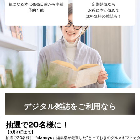
気になる本は
発売日前から事前
定期購読なら
予約可能
お得に本が読めて
送料無料の雑誌も！
デジタル雑誌をご利用なら
最新号〜バックナンバーまで7000冊以上の雑誌
（電子
書籍）が無料で読み放題！
タダ読みサービス
を楽しもう！