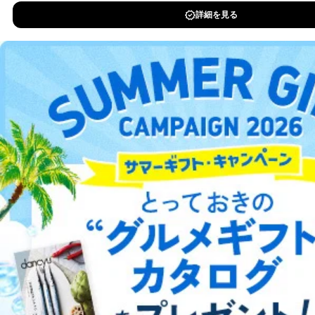
DOWNLOAD FOR IOS
DOWNLOAD FOR ANDROID
ご利用方法はこちら
総合案内
アフィリエイト
採用情報
プレスリリース
お問い合わせ
利用規約
プライバシーポリシー
特定商取引法に基づく表示
会社案内
出版社の皆様へ
投資家の皆様へ
サイトマップ