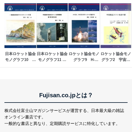
日本ロケット協会
日本ロケット協会
ロケット協会モノ
ロケット協会モノ
モノグラフ10　一
モノグラフ11 宇
グラフ9　H-
グラフ2　宇宙輸
機械技術者のNロ
宙研の液水ロケッ
ⅡA/H-ⅡB ロケッ
送コスト低減の鍵
ケットへの道
ト研究開発 黎明期
トへの道のり
物語
Fujisan.co.jpとは？
株式会社富士山マガジンサービスが運営する、
日本最大級の雑誌
オンライン書店です。
一般的な書店と異なり、
定期購読サービスに特化しています。