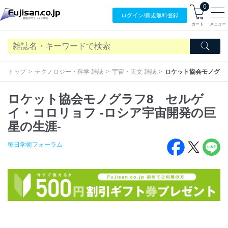
0
ログイン/
新規無料
登録
カート
メニュー
トップ
テクノロジー・科学 雑誌
宇宙・天文 雑誌
ロケット協会モノグラフ
ロケット協会モノグラフ8 セルゲ
イ・コロリョフ -ロシア宇宙開発の巨
星の生涯-
毎日学術フォーラム