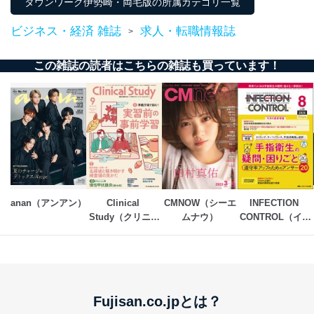
タウンワーク伊勢崎・両毛版の所属カテゴリ一覧
ビジネス・経済 雑誌
求人・転職情報誌
>
この雑誌の読者はこちらの雑誌も買っています！
anan（アンアン）
Clinical 
CMNOW（シーエ
INFECTION 
Study（クリニカ
ムナウ）
CONTROL（イン
ルスタディ）
フェクションコン
トロール）
Fujisan.co.jpとは？