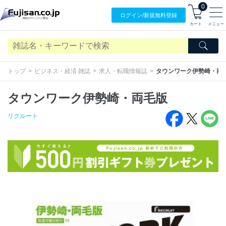
0
ログイン/
新規無料
登録
カート
メニュー
トップ
ビジネス・経済 雑誌
求人・転職情報誌
タウンワーク伊勢崎・両
タウンワーク伊勢崎・両毛版
リクルート