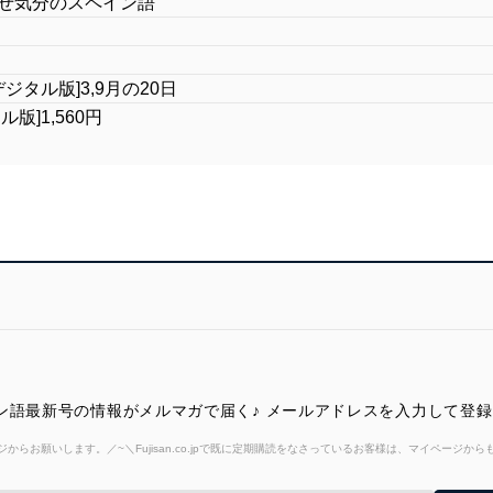
わせ気分のスペイン語
[デジタル版]3,9月の20日
タル版]1,560円
ン語最新号の情報がメルマガで届く♪ メールアドレスを入力して登
からお願いします。／~＼Fujisan.co.jpで既に定期購読をなさっているお客様は、マイページ