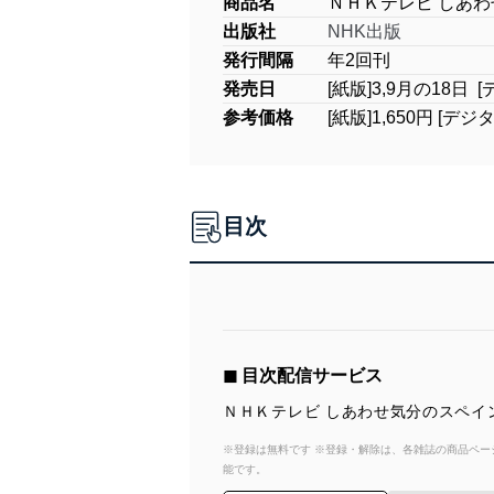
商品名
ＮＨＫテレビ しあ
出版社
NHK出版
発行間隔
年2回刊
発売日
[紙版]3,9月の18日 
参考価格
[紙版]1,650円 [デジ
目次
◼︎ 目次配信サービス
ＮＨＫテレビ しあわせ気分のスペイ
※登録は無料です ※登録・解除は、各雑誌の商品ページ
能です。