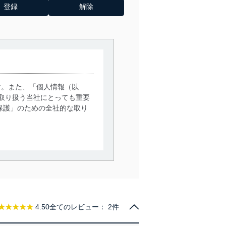
す。また、「個人情報（以
取り扱う当社にとっても重要
保護」のための全社的な取り
。
で利用目的の達成に必要な範
情報は、同意を得ずに目的外
従業者等の教育を徹底してま
★★★★★
4.50
全てのレビュー：
2件