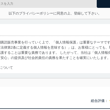
以下のプライバシーポリシーに同意の上、登録して下さい。
期購読販売事業を行っていく上で、「個人情報保護」は重要なテーマで
る法律第2条に定義する個人情報を意味する）」は、お客様にとっても、
護することは重要な責務であります。 したがって、当社は「個人情報
「安心」の提供及び社会的責任の責務を果たすことを確実にいたします
について
利用・提供に際して、その利用目的を明確にし、本人の同意を得たうえ
によって取得・利用・提供を行います。また、当社が保有している個人
示は行いません。当社においてはこれらの取り組みを確実にするため、
用を行わないために、適切な管理措置を講じます。
総合評価：