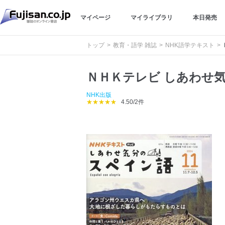
マイページ
マイライブラリ
本日発売
トップ
教育・語学 雑誌
NHK語学テキスト
ＮＨＫテレビ しあわせ
NHK出版
★★★★★
4.50/2件