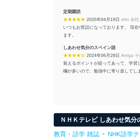
当社は、個人情報に関連す
令及びその他の規範を常に
定期購読
★★★★★
2025年04月19日
shin 会
個人情報の安全管理措置
いつもお世話になっております。 現在
当社は、個人情報の正確性
ます。
漏えい、滅失またはき損の
しあわせ気分のスペイン語
アクセス制御
★★★★☆
2024年06月28日
Amiga 
個人データを取り扱う
覚えるポイントが絞ってあって、学習し
しています。
欄が多いので、勉強中に寄り道してし
アクセス者の識別と認証
機器に標準装備されて
システムを使用する従
外部からの不正アクセス
個人データを取り扱う
個人データを取り扱う
ＮＨＫテレビ しあわせ気分
としています。
教育・語学 雑誌
NHK語学
情報システムの使用に伴
>