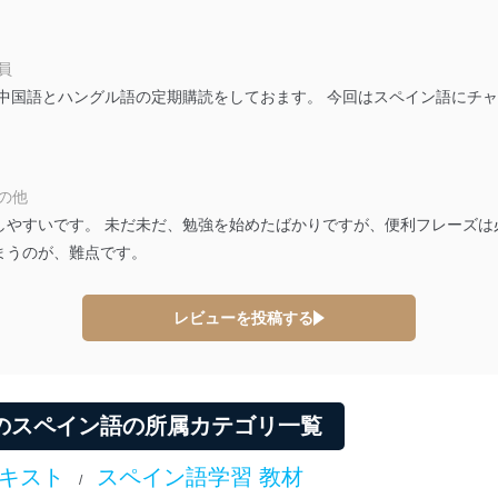
る法令、国が定める指針及びその他の規範を遵守します。また、当社の
適合させます。
社員
中国語とハングル語の定期購読をしておます。 今回はスペイン語にチャ
及び安全性を確保するために、下記セキュリティ対策をはじめとする安
防止及び是正に努めます。
その他
ことのできる機器及び当該機器を取り扱う従業者を明確化し、 個人デ
やすいです。 未だ未だ、勉強を始めたばかりですが、便利フレーズは必
まうのが、難点です。
いるユーザー制御機能（ユーザーアカウント制御）により、個人情報デ
業者を識別・認証しています。
レビューを投稿する
等の防止
機器等のオペレーティングシステムを最新の状態に保持しています。
機器等にセキュリティ対策ソフトウェア等を導入し、自動更新 機能等
のスペイン語の所属カテゴリ一覧
テキスト
スペイン語学習 教材
う漏洩等の防止
/