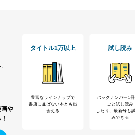
ータの含まれるファイルを送信する場合に、当該ファイルへのパスワー
ステムの継続的改善
ジメントレビューの機会を通じて、個人情報保護マネジメントシステム
タイトル1万以上
試し読み
個人情報保護マネジメントシステムに関するご相談及び苦情については
ていただきます。
る、
ビス 個人情報問い合わせ係
豊富なラインナップで
バックナンバー1
書店に並ばない本とも出
ごと試し読み
漫画や
会える
したり、最新号も
ービス
みできる
る！
郎
て