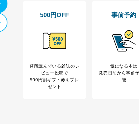
500円OFF
事前予約
管理者を設置し、個人情報保護管理者の責任のもと、個人情報を取得・
ービス
郎
理グループディレクター 前田 嘉也
普段読んでいる雑誌のレ
気になる本は
ビュー投稿で
発売日前から事前
500円割ギフト券をプレ
能
人情報の利用目的は次のとおりです。
ゼント
の種類
利用目的
購入商品の配送のため
商品代金回収のため
等をご利用の方の個
ｅメール等による商品、サービス、キャンペーン等
個人が特定できない形で取得した閲覧履歴や購買履
味・嗜好に
応じた新商品・サービスに関する広告のため