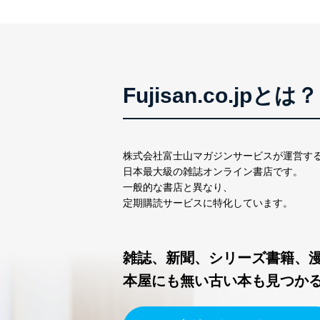
メール等により個人デ
個人情報保護マネジメントシ
当社は、内部監査及びマネ
の状態を維持します。
Fujisan.co.jpとは？
苦情及び相談受付け窓口
貴殿の個人情報及び当社の
適切、かつ迅速に対応させ
株式会社富士山マガジンサービスが運営す
日本最大級の雑誌オンライン書店です。
株式会社富士山マガジンサー
一般的な書店と異なり、
TEL：0570-200-223
定期購読サービスに特化しています。
FAX：03-5459-7073
e-mail：
cs@fujisan.co.jp
改訂：2025年2月20日
雑誌、新聞、シリーズ書籍、
制定：2005年4月1日
株式会社富士山マガジンサ
本屋にも無い古い本も見つか
代表取締役会長 西野 伸一
個人情報の取扱いについ