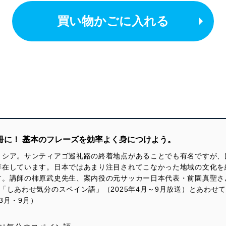
買い物かごに入れる
冊に！ 基本のフレーズを効率よく身につけよう。
リシア。サンティアゴ巡礼路の終着地点があることでも有名ですが、
存在しています。日本ではあまり注目されてこなかった地域の文化を
す。講師の柿原武史先生、案内役の元サッカー日本代表・前園真聖さ
しあわせ気分のスペイン語」（2025年4月～9月放送）とあわせて学べ
（3月・9月）