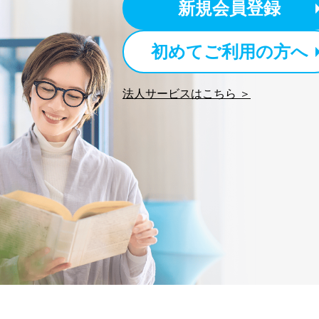
新規会員登録
１．個人情報保護管理者
初めてご利用の方へ
当社は以下の個人情報保護
いたします。
法人サービスはこちら ＞
東京都渋谷区南平台町16-11
株式会社富士山マガジンサ
代表取締役会長 西野 伸一
個人情報保護管理者: 経営管
２．利用目的
当社が取り扱う開示対象個
No
個人情報
当社の定期購読サービス
1
人情報