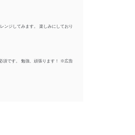
管理の仕組みに、これらの法
レンジしてみます。 楽しみにしており
全対策を実施し、個人情報の
ータへの不要なアクセスを防止
須です。 勉強、頑張ります！ ※広告
ータベース等を取り扱う情報
の活用により、これを最新状態