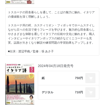
トスカーナの田舎暮らしを通して、ことばの魅力に触れ、イタリア
の価値観を深く理解しましょう。
トスカーナ州の村、カスティリオン・フィボッキでホームステイし
ながら日々の生活で使うフレーズを学びます。魅力的な田舎暮らし
やさまざまな体験を通してイタリアの伝統や文化に触れます。職人
インタビューやイタリアンポップスの紹介などミニコーナーも充
実。誌面が大きくなり解説や練習問題の学習効果もアップします。
■出演：渡辺早織／監修：張 あさ子
■ご注意ください■
※ＮＨＫテキスト電子版では権利処理の都合上、一部コンテンツや
2024年04月18日発売号
コーナーを掲載していない場合があります。ご了承ください。
■今月のテーマ
紙
750円
・町の歴史にふれる「過去を知ることは大切だよ。」
・美しい町を散策する「それを見るのが待ちきれません。」
・ミケランジェロの故郷を訪ねる「おもしろそうですね。」
デジタル
710円
・きのこ狩りを楽しむ「自然と共生しなければなりません。」
［学習項目］
～ は大切だ、～のように思われます、動詞dovere ほか