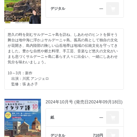
デジタル
―
悠久の時を刻むサルデーニャ島を訪ね、しあわせのヒントを探そう
舞台は地中海に浮かぶサルデーニャ島。孤高の島として独自の文化
が花開き、島内陸部の険しい山岳地帯は地域の伝統文化を守ってき
ました。豊かな自然や郷土料理、手工芸、音楽など悠久の文化がい
まも息づくサルデーニャ島に暮らす人々に出会い、一緒にしあわせ
気分を味わいましょう。
10～3月：新作
出演：川尻 アンジェロ
監修：張 あさ子
2024年10月号 (発売日2024年09月18日)
紙
―
デジタル
710円