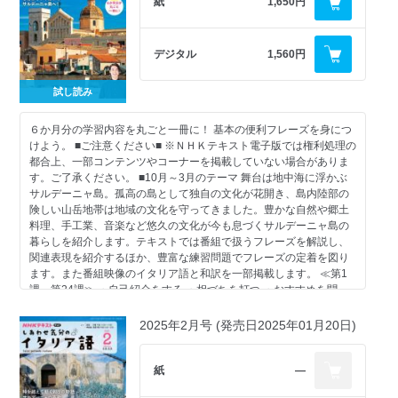
紙
1,650円
デジタル
1,560円
試し読み
６か月分の学習内容を丸ごと一冊に！ 基本の便利フレーズを身につ
けよう。 ■ご注意ください■ ※ＮＨＫテキスト電子版では権利処理の
都合上、一部コンテンツやコーナーを掲載していない場合がありま
す。ご了承ください。 ■10月～3月のテーマ 舞台は地中海に浮かぶ
サルデーニャ島。孤高の島として独自の文化が花開き、島内陸部の
険しい山岳地帯は地域の文化を守ってきました。豊かな自然や郷土
料理、手工業、音楽など悠久の文化が今も息づくサルデーニャ島の
暮らしを紹介します。テキストでは番組で扱うフレーズを解説し、
関連表現を紹介するほか、豊富な練習問題でフレーズの定着を図り
ます。また番組映像のイタリア語と和訳を一部掲載します。 ≪第1
課～第24課≫ ・自己紹介をする ・相づちを打つ ・おすすめを聞
く ほか ■出演：川尻 アンジェロ ■監修：張 あさ子 ※【再放送】
2024年10月～2025年3月の再放送 大扉 放送カレンダー／目次 ロリ
2025年2月号 (発売日2025年01月20日)
スのサルデーニャ探訪 イタリアの郷土料理ピックアップ NHK・監修
者からのメッセージ／監修者・出演者紹介 イタリア語 基本のき テ
キストの使い方 イタリア語の数詞／アルファベット 第1課 サルデー
紙
―
ニャの地図 第2課 第3課 第4課 第5課 第6課 第7課 第8課 第9課 第10