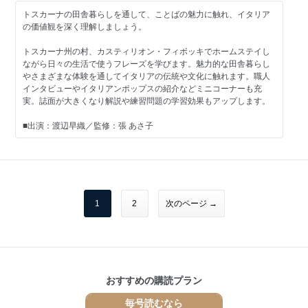
トスカーナの田舎暮らしを通して、ことばの魅力に触れ、イタリア
［連載］
の価値観を深く理解しましょう。
Lorisのしあわせ気分inイタリア ほか
トスカーナ州の村、カスティリオン・フィボッキでホームステイし
※前期は2023年10月～2024年3月の再放送
ながら日々の生活で使うフレーズを学びます。魅力的な田舎暮らし
やさまざまな体験を通してイタリアの伝統や文化に触れます。職人
大扉
インタビューやイタリアンポップスの紹介などミニコーナーも充
目次
実。誌面が大きくなり解説や練習問題の学習効果もアップします。
今月のロケより～ロレンツォのトスカーナ暮らし
第18課地上の楽園・サルデーニャ島
■出演：渡辺早織／監修：張 あさ子
第20課イタリア流人生の言葉
［連載］Lorisのしあわせ気分inイタリア
■ご注意ください■
［連載］イタリアの祭りと伝統行事
※ＮＨＫテキスト電子版では権利処理の都合上、一部コンテンツや
［連載］イラストで巡るイタリア世界文化遺産
コーナーを掲載していない場合があります。ご了承ください。
［連載］楽しく作って美味しく食べるイタリアの家庭料理
NHKテレビ語学番組放送予定表2024年後期
■今月のテーマ
1
2
次のページ →
監修者、出演者紹介
イタリアの文化を知り
イタリア語の発音、イタリア語の数詞
しあわせ気分を味わおう
テキストの使い方
・家をきれいにする
トスカーナの地図
・お店で注文する
第17課
・絶景の写真を撮る
現地レポート
・思い出ばなしを聞く
おすすめの購読プラン
第18課
定期購読のおすすめ
［学習項目］
毎号読むなら