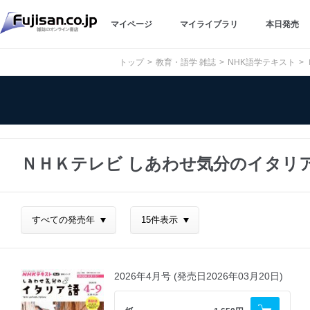
マイページ
マイライブラリ
本日発売
トップ
教育・語学 雑誌
NHK語学テキスト
ＮＨＫテレビ しあわせ気分のイタリ
2026年4月号 (発売日2026年03月20日)