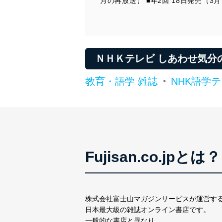
月の再放送） ■年2回 18日発売（3
第9課
現地レポート
第10課
定期購読のおすすめ
第11課
ＮＨＫラジオ語学番組放送予定表 2024年前期
ＮＨＫテレビ しあわせ気分
第12課
[連載]ゼロから始めよう！イタリア語基礎文法
[連載]旅のイラスト単語帳
教育・語学 雑誌
NHK語学
>
[連載]動詞の活用を覚えよう！
[連載]しあわせ気分のワードパズル
[連載]イタリア、未来への一歩
[連載]楽しく作っておいしく食べる イタリアの家庭料理
informazioni
おたよりコーナー
音声・動画サービスのご案内／ラジオ講座のご案内
抽選で豪華プレゼントが当たる、ＮＨＫ語学テキスト購読マラソン
Fujisan.co.jpとは？
実施中
各種お知らせとご案内
株式会社富士山マガジンサービスが運営す
日本最大級の雑誌オンライン書店です。
一般的な書店と異なり、