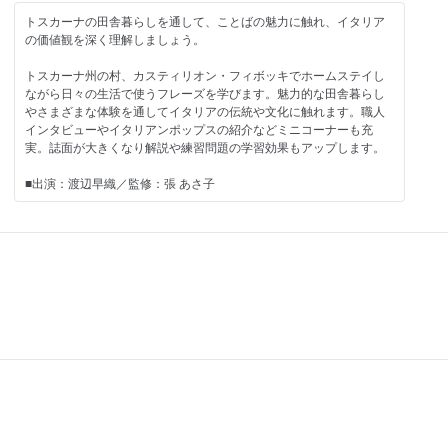
動詞potere、形容詞contento、動詞sapere、動詞volere ほか
NHKテレビ語学番組放送予定表 2024年後期
トスカーナの田舎暮らしを通して、ことばの魅力に触れ、イタリア
第3課
［連載］
の価値観を深く理解しましょう。
［連載］現地レポート（1）
イタリアの祭りと伝統行事 松本かやの ほか
第4課
トスカーナ州の村、カスティリオン・フィボッキでホームステイし
［連載］現地レポート（2）
※前期は2023年10月～2024年3月の再放送
ながら日々の生活で使うフレーズを学びます。魅力的な田舎暮らし
［連載］ゼロから学ぼう！ イタリア語基礎文法
やさまざまな体験を通してイタリアの伝統や文化に触れます。職人
［連載］くらしのイラスト単語帳
大扉
インタビューやイタリアンポップスの紹介などミニコーナーも充
［連載］もう一歩奥へ！ Un passo avanti！
目次
実。誌面が大きくなり解説や練習問題の学習効果もアップします。
［連載］楽しむ味わうマンマの台所 イタリアの伝統料理
今月のロケより～ロレンツォのトスカーナ暮らし
informazioni
第14課 地上の楽園・サルデーニャ島
■出演：渡辺早織／監修：張 あさ子
［連載］しあわせ気分のワードパズル
第16課 イタリア流人生の言葉
おたよりコーナー
[連載]Lorisのしあわせ気分 in イタリア
■ご注意ください■
各種お知らせとご案内
[連載]イタリアの祭りと伝統行事
※ＮＨＫテキスト電子版では権利処理の都合上、一部コンテンツや
[連載]イラストで巡るイタリア世界文化遺産
コーナーを掲載していない場合があります。ご了承ください。
[連載]楽しく作って美味しく食べる イタリアの家庭料理
NHKテレビ語学番組放送予定表 2024年前期
■今月のテーマ
監修者、出演者紹介
トスカーナ州の町でホームステイ
イタリア語の発音、イタリア語の数詞
・パスタ祭りを楽しむ
テキストの使い方
・市場で買い物をする
トスカーナの地図
・好きなものについて語り合う
第13課
・チーズ工房をたずねる
現地レポート
第14課
［学習項目］
定期購読のおすすめ
動詞essere、grazieを使った表現、動詞amare、形容詞buono ほ