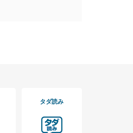
トスカーナの地図
第１課
第２課
NHKテレビ語学番組放送予定表 2024年前期
第３課
定期購読のご案内
第４課
［連載］ゼロから始めよう！イタリア語基礎文法
［連載］旅のイラスト単語帳
［連載］動詞の活用を覚えよう！
［連載］しあわせ気分のワードパズル
［連載］イタリア、未来への一歩
informazioni
おたよりコーナー
音声・動画サービスのご案内、ラジオ講座のご案内
抽選で豪華プレゼントが当たる、NHK語学テキスト購読マラソン実
施中
2024年度前期語学講座（英語以外）のご案内
各種お知らせとご案内
タダ読み