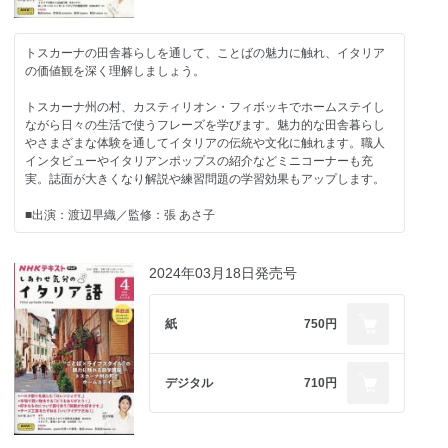
相づちを打つ
買い物をする
トスカーナの田舎暮らしを通して、ことばの魅力に触れ、イタリア
［連載］
の価値観を深く理解しましょう。
ぐるっとイタリア・スケッチ旅
もう一歩奥へ！ Un passo avanti！ほか
トスカーナ州の村、カスティリオン・フィボッキでホームステイし
ながら日々の生活で使うフレーズを学びます。魅力的な田舎暮らし
※新作
やさまざまな体験を通してイタリアの伝統や文化に触れます。職人
インタビューやイタリアンポップスの紹介などミニコーナーも充
大扉
実。誌面が大きくなり解説や練習問題の学習効果もアップします。
目次
サルデーニャ島紀行
■出演：渡辺早織／監修：張 あさ子
今月のロケより～ロリスのサルデーニャ探訪
［連載］Lorisのしあわせ気分 in サルデーニャ
■ご注意ください■
［連載］大人のローマ散歩
※ＮＨＫテキスト電子版では権利処理の都合上、一部コンテンツや
2024年03月18日発売号
［連載］ぐるっとイタリア・スケッチ旅
コーナーを掲載していない場合があります。ご了承ください。
［連載］楽しむ味わうマンマの台所 イタリアの伝統料理
NHK・監修者からのメッセージ
■今月のテーマ
紙
750円
監修者、出演者紹介
・おしゃべりを楽しむ「質問してもいいですか？」
イタリア語の基本
・歓迎パーティーを楽しむ「うれしいです。」
テキストの使い方
・子どもたちとおしゃべりをする「スキーができる？」
デジタル
710円
発音、数詞、アルファベット、月名と曜日
・ぶどうの収穫を手伝う「試してみたい？」
第1課
サルデーニャの地図
［学習項目］
第2課