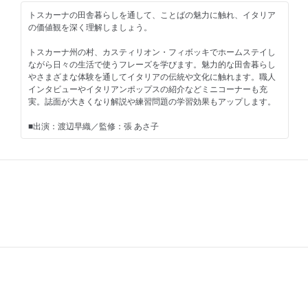
現 ほか
トスカーナの田舎暮らしを通して、ことばの魅力に触れ、イタリア
の価値観を深く理解しましょう。
［連載］
し あわせ気分のワードパズル ほか
トスカーナ州の村、カスティリオン・フィボッキでホームステイし
ながら日々の生活で使うフレーズを学びます。魅力的な田舎暮らし
※前期は2023年10月～2024年3月の再放送
やさまざまな体験を通してイタリアの伝統や文化に触れます。職人
インタビューやイタリアンポップスの紹介などミニコーナーも充
大扉
実。誌面が大きくなり解説や練習問題の学習効果もアップします。
目次
今月のロケより～ロレンツォのトスカーナ暮らし
■出演：渡辺早織／監修：張 あさ子
第22課 地上の楽園・サルデーニャ島
第24課 イタリア流人生の言葉
■ご注意ください■
[連載]Lorisのしあわせ気分 in イタリア
※ＮＨＫテキスト電子版では権利処理の都合上、一部コンテンツや
[連載]イタリアの祭りと伝統行事
コーナーを掲載していない場合があります。ご了承ください。
[連載]イラストで巡るイタリア世界文化遺産
[連載]楽しく作って美味しく食べる イタリアの家庭料理
■今月のテーマ
NHKテレビ語学番組放送予定表 2024年前期
イタリアの歴史をたどり
監修者、出演者紹介
トスカーナの自然に親しむ
イタリア語の発音、イタリア語の数詞
日常のしあわせを探そう
テキストの使い方
・骨董市を楽しむ
トスカーナの地図
・ワイナリーで楽しむ
第21課
・ピクニックに出かける
現地レポート
・菜園で収穫する
第22課