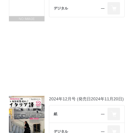
第１課
第２課
デジタル
―
第３課
第４課
第５課
第６課
第７課
第８課
第９課
第10課
第11課
第12課
第13課
第14課
第15課
第16課
第17課
第18課
第19課
2024年12月号 (発売日2024年11月20日)
第20課
第21課
第22課
紙
―
第23課
第24課
ゼロからはじめよう！イタリア語基礎文法
デジタル
―