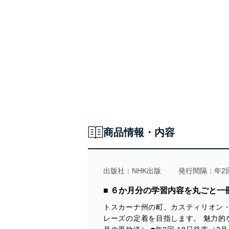
定期購読のおすすめ
［学習項目］
第23課
過去を表す表現、疑問詞quando、動詞andare ほか
NHKラジオ語学番組放送予定表 2024年前期
第24課
［連載］
[連載]ゼロから始めよう！イタリア語基礎文法
イタリアの祭りと伝統行事 松本かやの
[連載]旅のイラスト単語帳
楽しく作っておいしく食べる イタリアの家庭料理 前澤由希子
[連載]動詞の活用を覚えよう！
ほか
[連載]しあわせ気分のワードパズル
[連載]イタリア、未来への一歩
※前期は2023年10月～2024年3月の再放送
[連載]楽しく作っておいしく食べる イタリアの家庭料理
informazioni
おたよりコーナー
大扉
各種お知らせとご案内
目次
今月のロケより～ロレンツォのトスカーナ暮らし
商品情報・内容
第10課 地上の楽園・サルデーニャ島
第12課 イタリア流人生の言葉
[連載]Lorisのしあわせ気分 in イタリア
[連載]イタリアの祭りと伝統行事
[連載]イラストで巡るイタリア世界文化遺産
出版社：
NHK出版
発行間隔：年2
[連載]楽しく作って美味しく食べる イタリアの家庭料理
ＮＨＫテレビ語学番組放送予定表 2024年前期
■ ６か月分の学習内容を丸ごと一
監修者、出演者紹介
イタリア語の発音、イタリア語の数詞
トスカーナ州の町、カスティリオン
テキストの使い方
レーズの定着を目指します。 魅力的な
トスカーナの地図