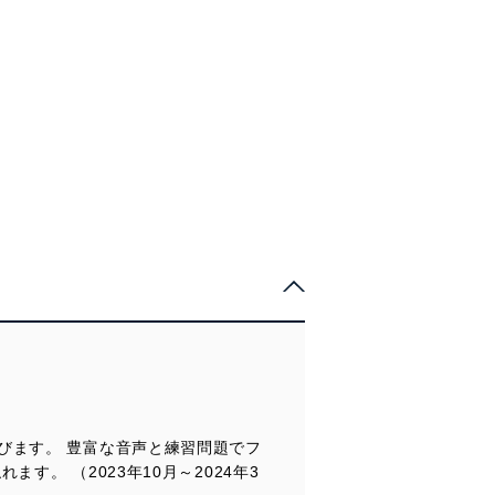
第15課
か
NHKラジオ語学番組放送予定表 2024年前期
第16課
［連載］
[連載]ゼロから始めよう！イタリア語基礎文法
イラストで巡るイタリア世界文化遺産 鈴木奈月
[連載]旅のイラスト単語帳
イタリア、未来への一歩 島村菜津 ほか
[連載]動詞の活用を覚えよう！
[連載]しあわせ気分のワードパズル
※前期は2023年10月～2024年3月の再放送
[連載]イタリア、未来への一歩
[連載]楽しく作っておいしく食べる イタリアの家庭料理
informazioni
おたよりコーナー
音声・動画サービスのご案内/ラジオ講座のご案内
抽選で豪華プレゼントが当たる、NHK語学テキスト購読マラソン実
大扉
施中
目次
語学講座（英語以外）のご案内 2024年前期
今月のロケより～ロレンツォのトスカーナ暮らし
各種お知らせとご案内
第２課 地上の楽園・サルデーニャ島
第４課 イタリア流人生の言葉
［連載］Lorisのしあわせ気分 in イタリア
［連載］イタリアの祭りと伝統行事
［連載］イラストで巡るイタリア世界文化遺産
［連載］楽しく作って美味しく食べる イタリアの家庭料理
NHK・監修者からのメッセージ
監修者・出演者紹介
びます。 豊富な音声と練習問題でフ
イタリア語の発音、イタリア語の数詞
。 （2023年10月～2024年3
テキストの使い方