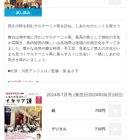
試し読み
悠久の時を刻むサルデーニャ島を訪ね、しあわせのヒントを探そう
舞台は地中海に浮かぶサルデーニャ島。孤高の島として独自の文化
が花開き、島内陸部の険しい山岳地帯は地域の伝統文化を守ってき
ました。豊かな自然や郷土料理、手工芸、音楽など悠久の文化がい
まも息づくサルデーニャ島に暮らす人々に出会い、一緒にしあわせ
気分を味わいましょう。
■出演：川尻アンジェロ／監修：張 あさ子
■ご注意ください■
※ＮＨＫテキスト電子版では権利処理の都合上、一部コンテンツや
コーナーを掲載していない場合があります。ご了承ください。
2024年7月号 (発売日2024年06月18日)
■今月のテーマ
「幸福」
紙
750円
・州都カリアリで歴史散策
・バールでアペリティーヴォ ほか
デジタル
710円
［今月の表現］
自己紹介をする