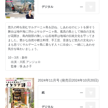
課 第11課 第12課 第13課 第14課 第15課 第16課 第17課 第18課 第
19課 第20課 第21課 第22課 第23課 音声サービスのご案内／webア
デジタル
―
ンケートのお願い 第24課 取材先情報 ゼロから学ぼう！イタリア語
基礎文法 各種ご案内とお知らせ
悠久の時を刻むサルデーニャ島を訪ね、しあわせのヒントを探そう
舞台は地中海に浮かぶサルデーニャ島。孤高の島として独自の文化
が花開き、島内陸部の険しい山岳地帯は地域の伝統文化を守ってき
ました。豊かな自然や郷土料理、手工芸、音楽など悠久の文化がい
まも息づくサルデーニャ島に暮らす人々に出会い、一緒にしあわせ
気分を味わいましょう。
10～3月：新作
出演：川尻 アンジェロ
監修：張 あさ子
2024年11月号 (発売日2024年10月20日)
紙
―
デジタル
―