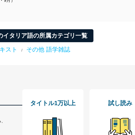
月・9月）
第6課
定期購読のおすすめ
第７課
NHKラジオ語学番組放送予定表 2024年前期
第8課
［連載］ゼロから始めよう！イタリア語基礎文法
のイタリア語の所属カテゴリ一覧
［連載］旅のイラスト単語帳
［連載］動詞の活用を覚えよう！
［連載］しあわせ気分のワードパズル
テキスト
その他 語学雑誌
/
［連載］イタリア、未来への一歩
［連載］楽しく作っておいしく食べる イタリアの家庭料理
informazioni
おたよりコーナー
音声・動画サービスのご案内／ラジオ講座のご案内
抽選で豪華プレゼントが当たる、NHK語学テキスト購読マラソン実
施中
各種お知らせとご案内
タイトル1万以上
試し読み
る、