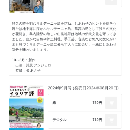
動詞の活用を覚えよう！
音声サービスのご案内
各種ご案内とお知らせ
悠久の時を刻むサルデーニャ島を訪ね、しあわせのヒントを探そう
舞台は地中海に浮かぶサルデーニャ島。孤高の島として独自の文化
が花開き、島内陸部の険しい山岳地帯は地域の伝統文化を守ってき
ました。豊かな自然や郷土料理、手工芸、音楽など悠久の文化がい
まも息づくサルデーニャ島に暮らす人々に出会い、一緒にしあわせ
気分を味わいましょう。
10～3月：新作
出演：川尻 アンジェロ
監修：張 あさ子
2024年9月号 (発売日2024年08月20日)
紙
750円
デジタル
710円