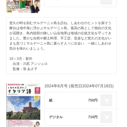
悠久の時を刻むサルデーニャ島を訪ね、しあわせのヒントを探そう
舞台は地中海に浮かぶサルデーニャ島。孤高の島として独自の文化
が花開き、島内陸部の険しい山岳地帯は地域の伝統文化を守ってき
ました。豊かな自然や郷土料理、手工芸、音楽など悠久の文化がい
まも息づくサルデーニャ島に暮らす人々に出会い、一緒にしあわせ
気分を味わいましょう。
10～3月：新作
出演：川尻 アンジェロ
監修：張 あさ子
2024年8月号 (発売日2024年07月18日)
紙
750円
デジタル
710円