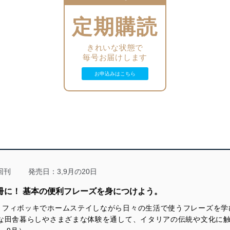
第19課
動詞avere、疑問詞che cosa、動詞vorrei、動詞piacere ほか
NHKラジオ語学番組放送予定表2024年後期
定期購読
第20課
［連載］
［連載］ゼロから始めよう！イタリア語基礎文法
イラストで巡るイタリア世界文化遺産 鈴木奈月
［連載］旅のイラスト単語帳
イタリア、未来への一歩 島村菜津 ほか
きれいな状態で
［連載］動詞の活用を覚えよう！
［連載］しあわせ気分のワードパズル
毎号お届けします
※前期は2023年10月～2024年3月の再放送
［連載］イタリア、未来への一歩
お申込みはこちら
［連載］楽しく作っておいしく食べるイタリアの家庭料理
informazioni
大扉
おたよりコーナー
目次
各種お知らせとご案内
今月のロケより～ロレンツォのトスカーナ暮らし
第6課 地上の楽園・サルデーニャ島
第8課 イタリア流人生の言葉
［連載］Lorisのしあわせ気分 in イタリア
［連載］イタリアの祭りと伝統行事
［連載］イラストで巡るイタリア世界文化遺産
［連載］楽しく作って美味しく食べる イタリアの家庭料理
NHKテレビ語学番組放送予定表 2024年前期
回刊
発売日：3,9月の20日
監修者、出演者紹介
イタリア語の発音、イタリア語の数詞
冊に！ 基本の便利フレーズを身につけよう。
テキストの使い方
トスカーナの地図
・フィボッキでホームステイしながら日々の生活で使うフレーズを学
第5課
田舎暮らしやさまざまな体験を通して、イタリアの伝統や文化に触れます
現地レポート