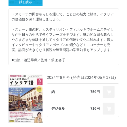
試し読み
トスカーナの田舎暮らしを通して、ことばの魅力に触れ、イタリア
の価値観を深く理解しましょう。
トスカーナ州の村、カスティリオン・フィボッキでホームステイし
ながら日々の生活で使うフレーズを学びます。魅力的な田舎暮らし
やさまざまな体験を通してイタリアの伝統や文化に触れます。職人
インタビューやイタリアンポップスの紹介などミニコーナーも充
実。誌面が大きくなり解説や練習問題の学習効果もアップします。
■出演：渡辺早織／監修：張 あさ子
■ご注意ください■
※ＮＨＫテキスト電子版では権利処理の都合上、一部コンテンツや
2024年6月号 (発売日2024年05月17日)
コーナーを掲載していない場合があります。ご了承ください。
■今月のテーマ
紙
750円
・古い水車小屋を訪れる「まだ使われています。」
・職人の伝統の技にふれる「この靴は革製です。」
・極上のオリーブオイルを味わう「私に喜びを与えてくれます。」
デジタル
710円
・お別れ会を楽しく過ごす「とてもすてきな経験でした！」
［学習項目］
受け身の表現、cheを使った感嘆表現、動詞dare、過去を表す表