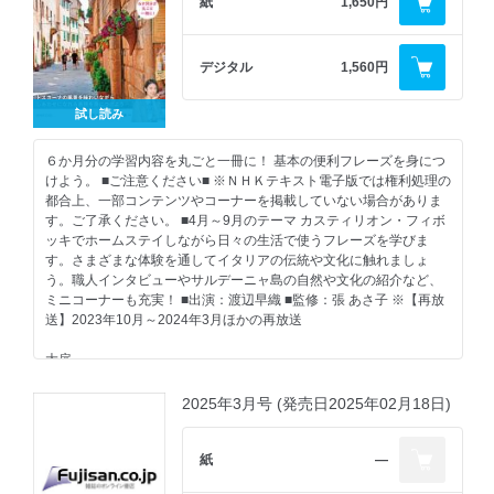
紙
1,650円
デジタル
1,560円
試し読み
６か月分の学習内容を丸ごと一冊に！ 基本の便利フレーズを身につ
けよう。 ■ご注意ください■ ※ＮＨＫテキスト電子版では権利処理の
都合上、一部コンテンツやコーナーを掲載していない場合がありま
す。ご了承ください。 ■4月～9月のテーマ カスティリオン・フィボ
ッキでホームステイしながら日々の生活で使うフレーズを学びま
す。さまざまな体験を通してイタリアの伝統や文化に触れましょ
う。職人インタビューやサルデーニャ島の自然や文化の紹介など、
ミニコーナーも充実！ ■出演：渡辺早織 ■監修：張 あさ子 ※【再放
送】2023年10月～2024年3月ほかの再放送
大扉
放送カレンダー／目次
ロレンツォのトスカーナ暮らし～今月のロケより
2025年3月号 (発売日2025年02月18日)
トスカーナの地図
NHK・監修者からのメッセージ
イタリア語の発音
紙
―
テキストの使い方