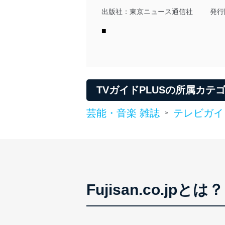
令及びその他の規範を常に
出版社：
東京ニュース通信社
発行
個人情報の安全管理措置
■
当社は、個人情報の正確性
漏えい、滅失またはき損の
アクセス制御
個人データを取り扱う
TVガイドPLUSの所属カテ
しています。
芸能・音楽 雑誌
テレビガイ
>
アクセス者の識別と認証
機器に標準装備されて
システムを使用する従
外部からの不正アクセス
個人データを取り扱う
個人データを取り扱う
Fujisan.co.jpとは？
としています。
情報システムの使用に伴
メール等により個人デ