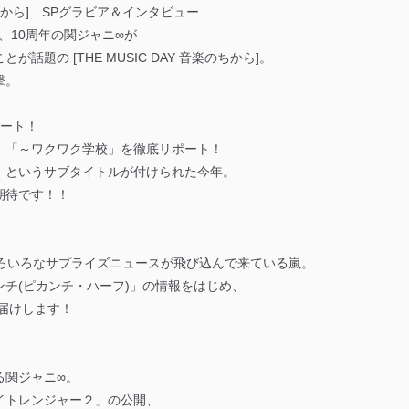
楽のちから] SPグラビア＆インタビュー
嵐、10周年の関ジャニ∞が
題の [THE MUSIC DAY 音楽のちから]。
撃。
ポート！
、「～ワクワク学校」を徹底リポート！
」というサブタイトルが付けられた今年。
期待です！！
いろいろなサプライズニュースが飛び込んで来ている嵐。
チ(ピカンチ・ハーフ)」の情報をはじめ、
届けします！
る関ジャニ∞。
イトレンジャー２」の公開、