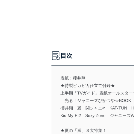
目次
表紙：櫻井翔
★特製ピカピカ仕立て付録★
上半期「TVガイド」表紙オールスター
光る！ジャニーズぴかつや☆BOOK
櫻井翔 嵐 関ジャニ∞ KAT-TUN Hey
Kis-My-Ft2 Sexy Zone ジャニーズ
★夏の「嵐」３大特集！