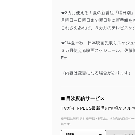
★3カ月使える！夏の新番組「曜日別
月曜日～日曜日まで曜日別に新番組を
これさえあれば、３カ月のテレビスケ
★‘14夏⇒秋 日本映画先取りスケジ
３カ月使える映画スケジュール。佐藤
Etc
（内容は変更になる場合があります）
◼︎ 目次配信サービス
TVガイドPLUS最新号の情報がメ
※登録は無料です ※登録・解除は、各雑誌の商品ページ
能です。