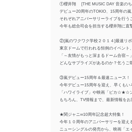
①櫻井翔 [THE MUSIC DAY 音
デビュー20周年のTOKIO、15周年の
それぞれアニバーサリーライブを行うことが話
今年も総合司会を担当する櫻井翔に直
②[嵐のワクワク学校２０１４]最速リ
東京ドームで行われる恒例のイベント
「～友情がもっと深まるドーム合宿～
どんなサプライズがあるのか？乞うご
③嵐デビュー15周年＆最速ニュース！
今年デビュー15周年を迎え、早くも
「ハワイライブ」や映画「ピカ☆★☆ン
もちろん、TV情報まで、最新情報をお
★関ジャニ∞10周年記念超大特集！
今年１０周年のアニバーサリーを迎え
ニューシングルの発売から、映画「エ