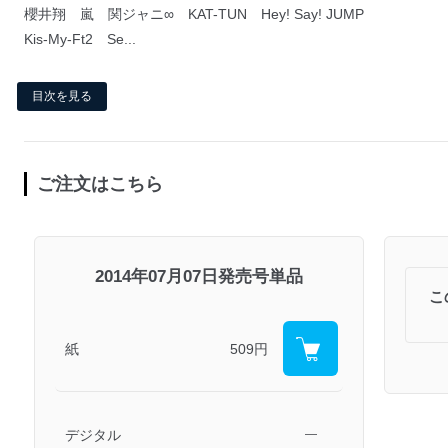
櫻井翔 嵐 関ジャニ∞ KAT-TUN Hey! Say! JUMP
Kis-My-Ft2 Se...
目次を見る
ご注文はこちら
2014年07月07日発売号単品
こ
紙
509円
デジタル
―