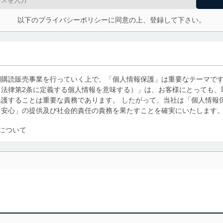
以下のプライバシーポリシーに同意の上、登録して下さい。
期購読販売事業を行っていく上で、「個人情報保護」は重要なテーマで
る法律第2条に定義する個人情報を意味する）」は、お客様にとっても、
護することは重要な責務であります。 したがって、当社は「個人情報
「安心」の提供及び社会的責任の責務を果たすことを確実にいたします
について
利用・提供に際して、その利用目的を明確にし、本人の同意を得たうえ
によって取得・利用・提供を行います。また、当社が保有している個人
示は行いません。当社においてはこれらの取り組みを確実にするため、
用を行わないために、適切な管理措置を講じます。
る法令、国が定める指針及びその他の規範を遵守します。また、当社の