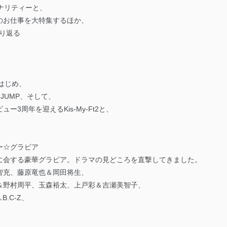
ナリティーと、
のお仕事を大特集するほか、
振り返る
をはじめ、
 JUMP、そして、
3周年を迎えるKis-My-Ft2と、
ー☆グラビア
に会する豪華グラビア。ドラマの見どころを直撃してきました。
智充、藤原竜也＆岡田将生、
＆野村周平、玉森裕太、上戸彩＆吉瀬美智子、
.C-Z、