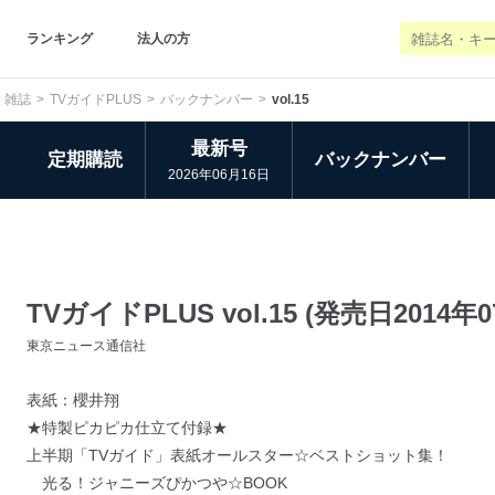
ランキング
法人の方
 雑誌
TVガイドPLUS
バックナンバー
vol.15
最新号
定期購読
バックナンバー
2026年06月16日
TVガイドPLUS vol.15 (発売日2014年0
東京ニュース通信社
表紙：櫻井翔
★特製ピカピカ仕立て付録★
上半期「TVガイド」表紙オールスター☆ベストショット集！
光る！ジャニーズぴかつや☆BOOK