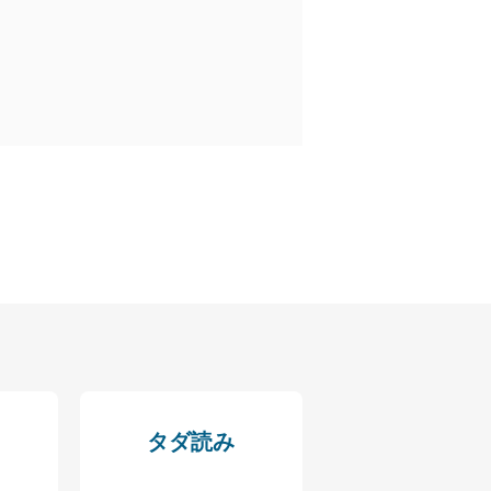
全対策を実施し、個人情報の
ータへの不要なアクセスを防止
ータベース等を取り扱う情報
の活用により、これを最新状態
タダ読み
ドを設定しています。