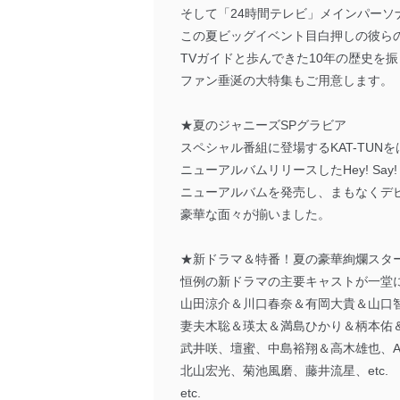
そして「24時間テレビ」メインパーソ
この夏ビッグイベント目白押しの彼ら
TVガイドと歩んできた10年の歴史を
ファン垂涎の大特集もご用意します。
★夏のジャニーズSPグラビア
スペシャル番組に登場するKAT-TUN
ニューアルバムリリースしたHey! Say!
ニューアルバムを発売し、まもなくデビュー
豪華な面々が揃いました。
★新ドラマ＆特番！夏の豪華絢爛スタ
恒例の新ドラマの主要キャストが一堂
山田涼介＆川口春奈＆有岡大貴＆山口
妻夫木聡＆瑛太＆満島ひかり＆柄本佑
武井咲、壇蜜、中島裕翔＆高木雄也、A.B
北山宏光、菊池風磨、藤井流星、etc.
etc.