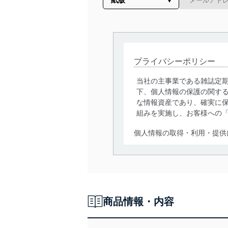
プライバシーポリシー
当社の主事業である雑誌定
下、個人情報の保護の関す
な情報資産であり、確実に保
組みを実施し、お客様への
個人情報の取得・利用・提供
当社は、個人情報の取得・
囲内で適法かつ公正な手段
利用、第三者への提供・開
いります。また、目的外利
商品情報・内容
法令遵守
当社は、個人情報に関連す