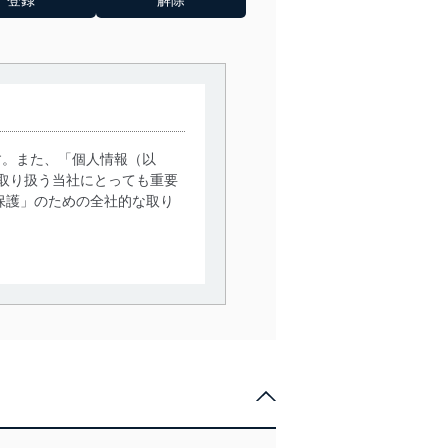
す。また、「個人情報（以
取り扱う当社にとっても重要
保護」のための全社的な取り
。
で利用目的の達成に必要な範
情報は、同意を得ずに目的外
従業者等の教育を徹底してま
管理の仕組みに、これらの法