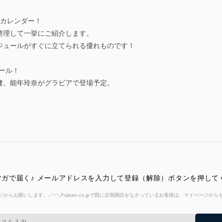
」カレンダー！
整理して一挙にご紹介します。
ジュールがすぐに立てられる優れものです！
ュール！
健、能年玲奈がグラビアで登場予定。
ルマガで届く♪ メールアドレスを入力して登録（解除）ボタンを押して
からお願いします。／~＼Fujisan.co.jpで既に定期購読をなさっているお客様は、マイページ