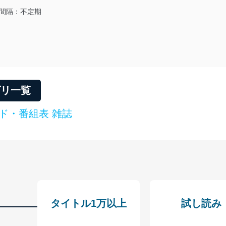
適合させます。
間隔：不定期
及び安全性を確保するために、下記セキュリティ対策をはじめとする安
防止及び是正に努めます。
ことのできる機器及び当該機器を取り扱う従業者を明確化し、 個人デ
ゴリ一覧
ド・番組表 雑誌
いるユーザー制御機能（ユーザーアカウント制御）により、個人情報デ
業者を識別・認証しています。
等の防止
機器等のオペレーティングシステムを最新の状態に保持しています。
機器等にセキュリティ対策ソフトウェア等を導入し、自動更新 機能等
タイトル1万以上
試し読み
う漏洩等の防止
ータの含まれるファイルを送信する場合に、当該ファイルへのパスワー