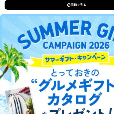
DOWNLOAD FOR IOS
DOWNLOAD FOR ANDROID
ご利用方法はこちら
総合案内
アフィリエイト
採用情報
プレスリリース
お問い合わせ
利用規約
プライバシーポリシー
特定商取引法に基づく表示
会社案内
出版社の皆様へ
投資家の皆様へ
サイトマップ