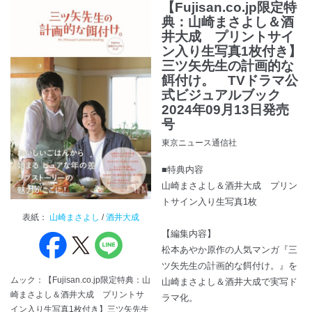
【Fujisan.co.jp限定特
典：山崎まさよし＆酒
井大成 プリントサイ
ン入り生写真1枚付き】
三ツ矢先生の計画的な
餌付け。 TVドラマ公
式ビジュアルブック
2024年09月13日発売
号
東京ニュース通信社
■特典内容
山崎まさよし＆酒井大成 プリン
トサイン入り生写真1枚
表紙：
山崎まさよし
/
酒井大成
【編集内容】
松本あやか原作の人気マンガ『三
ツ矢先生の計画的な餌付け。』を
ムック：【Fujisan.co.jp限定特典：山
山崎まさよし＆酒井大成で実写ド
崎まさよし＆酒井大成 プリントサ
ラマ化。
イン入り生写真1枚付き】三ツ矢先生