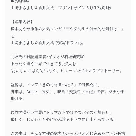
■特典内容
山崎まさよし＆酒井大成 プリントサイン入り生写真1枚
【編集内容】
松本あやか原作の人気マンガ『三ツ矢先生の計画的な餌付け。』
を
山崎まさよし＆酒井大成で実写ドラマ化。
元球児の雑誌編集者×イケオジ料理研究家
まったく違う世界で生きてきた2人を
“おいしいごはん”がつなぐ、ヒューマングルメラブストーリー。
監督は、ドラマ「きのう何食べた？」の野尻克己、
脚本は、Netflix「彼女」、映画「交換ウソ日記」の吉川菜美が手
掛ける。
原作の温かい世界にドラマならではのスパイスが加わり、
優しく、じんわりと心に染み渡るドラマに仕上がっている。
この本は、そんな本作の魅力をたっぷりととじ込めたファン必携