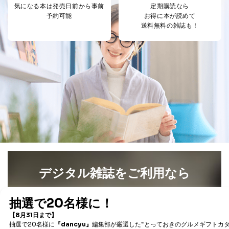
気になる本は
発売日前から事前
定期購読なら
予約可能
お得に本が読めて
送料無料の雑誌も！
デジタル雑誌をご利用なら
最新号〜バックナンバーまで7000冊以上の雑誌
（電子
書籍）が無料で読み放題！
タダ読みサービス
を楽しもう！