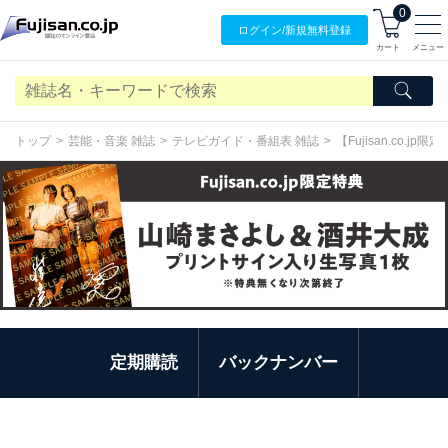
0
ログイン/
新規無料
登録
カート
メニュー
トップ
芸能・音楽 雑誌
テレビガイド・番組表 雑誌
【Fujisan.c
定期購読
バックナンバー