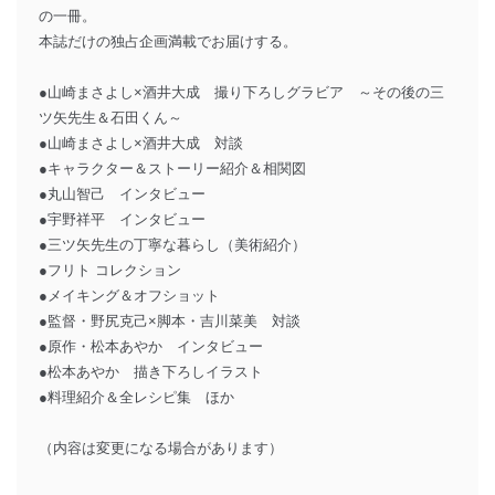
の一冊。
本誌だけの独占企画満載でお届けする。
●山崎まさよし×酒井大成 撮り下ろしグラビア ～その後の三
ツ矢先生＆石田くん～
●山崎まさよし×酒井大成 対談
●キャラクター＆ストーリー紹介＆相関図
●丸山智己 インタビュー
●宇野祥平 インタビュー
●三ツ矢先生の丁寧な暮らし（美術紹介）
●フリト コレクション
●メイキング＆オフショット
●監督・野尻克己×脚本・吉川菜美 対談
●原作・松本あやか インタビュー
●松本あやか 描き下ろしイラスト
●料理紹介＆全レシピ集 ほか
（内容は変更になる場合があります）