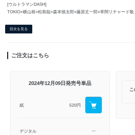
[ウルトラマンDASH]
TOKIO×横山裕×松島聡×森本慎太郎×藤原丈一郎×草間リチャード敬..
目次を見る
ご注文はこちら
2024年12月09日発売号単品
こ
紙
520円
デジタル
―