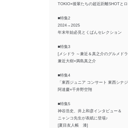
TOKIO×後輩たちの超近距離SHOT
■特集2
2024→2025
年末年始必見とくばんセレクション
■特集3
[メシドラ ～兼近＆真之介のグルメドラ
兼近大樹×満島真之介
■特集4
「東西ジュニア コンサート 東西シナ
阿達慶×千井野空翔
■特集5
神谷浩史、井上和彦インタビュー＆
ニャンコ先生が表紙に登場♪
[夏目友人帳 漆]