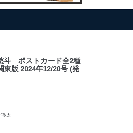
寿＆森愁斗 ポストカード全2種
2024年12/20号 (発
ド敬太