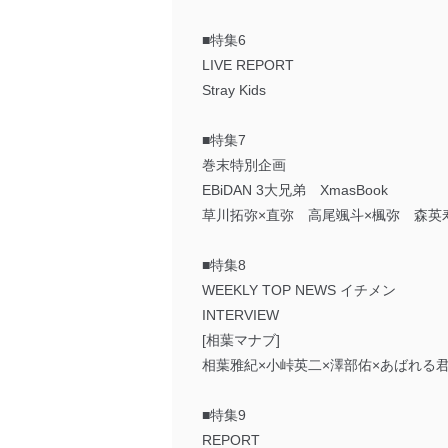
■特集6
LIVE REPORT
Stray Kids
■特集7
巻末特別企画
EBiDAN 3大兄弟 XmasBook
草川拓弥×直弥 高尾颯斗×楓弥 森英
■特集8
WEEKLY TOP NEWS イチメン
INTERVIEW
[相葉マナブ]
相葉雅紀×小峠英二×澤部佑×あばれる
■特集9
REPORT