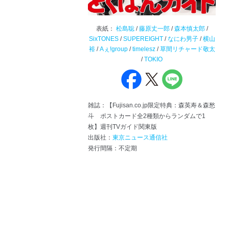
表紙：
松島聡
/
藤原丈一郎
/
森本慎太郎
/
SixTONES
/
SUPEREIGHT
/
なにわ男子
/
横山
裕
/
Aぇ!group
/
timelesz
/
草間リチャード敬太
/
TOKIO
雑誌：【Fujisan.co.jp限定特典：森英寿＆森愁
斗 ポストカード全2種類からランダムで1
枚】週刊TVガイド関東版
出版社：
東京ニュース通信社
発行間隔：不定期