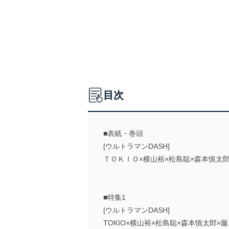
目次
■表紙・巻頭
[ウルトラマンDASH]
ＴＯＫＩＯ×横山裕×松島聡×森本慎太
■特集1
[ウルトラマンDASH]
TOKIO×横山裕×松島聡×森本慎太郎