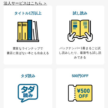
の不要なアクセスを防止しています。
法人サービスはこちら ＞
アクセス者の識別と認証
タイトル1万以上
試し読み
機器に標準装備されているユーザー制御機能（ユ
ーザーアカウント制御）により、個人情報データ
ベース等を取り扱う情報システムを使用する従業
者を識別・認証しています。
外部からの不正アクセス等の防止
個人データを取り扱う機器等のオペレーティング
システムを最新の状態に保持しています。
バックナンバー1冊まるごと試
豊富なラインナップで
個人データを取り扱う機器等にセキュリティ対策
し読み
したり、最新号も試し読
書店に並ばない本とも出会える
ソフトウェア等を導入し、自動更新 機能等の活用
みできる
により、これを最新状態としています。
情報システムの使用に伴う漏洩等の防止
メール等により個人データの含まれるファイルを
タダ読み
500円OFF
送信する場合に、当該ファイルへのパスワードを
設定しています。
個人情報保護マネジメントシステムの継続的改善
当社は、内部監査及びマネジメントレビューの機会を通
じて、個人情報保護マネジメントシステムを継続的に改