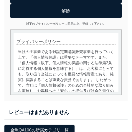
以下のプライバシーポリシーに同意の上、登録して下さい。
プライバシーポリシー
当社の主事業である雑誌定期購読販売事業を行っていく
上で、「個人情報保護」は重要なテーマです。また、
「個人情報（以下、個人情報の保護の関する法律第2条
に定義する個人情報を意味する）」は、お客様にとって
も、取り扱う当社にとっても重要な情報資産であり、確
実に保護することは重要な責務であります。 したがっ
て、当社は「個人情報保護」のための全社的な取り組み
を実施し、お客様への「安心」の提供及び社会的責任の
責務を果たすことを確実にいたします。
個人情報の取得・利用・提供について
レビューはまだありません
当社は、個人情報の取得・利用・提供に際して、その利
用目的を明確にし、本人の同意を得たうえで利用目的の
達成に必要な範囲内で適法かつ公正な手段によって取
金魚QA100の所属カテゴリ一覧