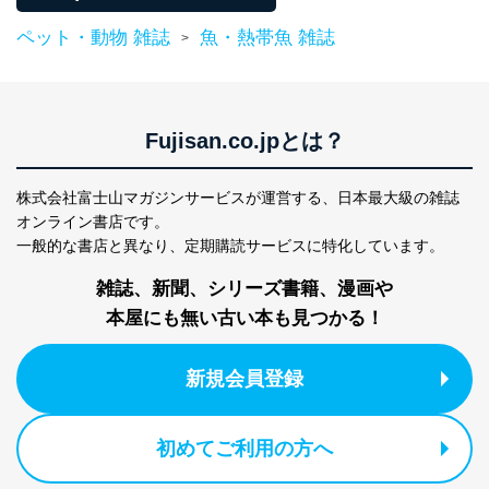
得・利用・提供を行います。また、当社が保有している
個人情報は、同意を得ずに目的外利用、第三者への提
ペット・動物 雑誌
魚・熱帯魚 雑誌
>
供・開示は行いません。当社においてはこれらの取り組
みを確実にするため、従業者等の教育を徹底してまいり
ます。また、目的外利用を行わないために、適切な管理
措置を講じます。
Fujisan.co.jpとは？
法令遵守
当社は、個人情報に関連する法令、国が定める指針及び
株式会社富士山マガジンサービスが運営する、
日本最大級の雑誌
その他の規範を遵守します。また、当社の管理の仕組み
オンライン書店です。
に、これらの法令及びその他の規範を常に適合させま
一般的な書店と異なり、
定期購読サービスに特化しています。
す。
雑誌、新聞、シリーズ書籍、漫画や
個人情報の安全管理措置
本屋にも無い古い本も見つかる！
当社は、個人情報の正確性及び安全性を確保するため
に、下記セキュリティ対策をはじめとする安全対策を実
新規会員登録
施し、個人情報の漏えい、滅失またはき損の防止及び是
正に努めます。
アクセス制御
初めてご利用の方へ
個人データを取り扱うことのできる機器及び当該
機器を取り扱う従業者を明確化し、 個人データへ