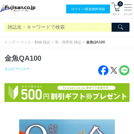
0
ログイン/
新規無料
登録
カート
メニュー
トップ
ペット・動物 雑誌
魚・熱帯魚 雑誌
金魚QA100
金魚QA100
エムピージェー