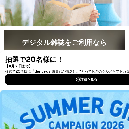
護管理者の責任のもと、個人情報を取得・アクセス・利
用・提供・管理いたします。
東京都渋谷区南平台町16-11
株式会社富士山マガジンサービス
代表取締役会長 西野 伸一郎
個人情報保護管理者: 経営管理グループディレクター 前
デジタル雑誌をご利用なら
田 嘉也
最新号〜バックナンバーまで7000冊以上の雑誌
（電子
２．利用目的
書籍）が無料で読み放題！
当社が取り扱う開示対象個人情報の利用目的は次のとお
タダ読みサービス
を楽しもう！
りです。
No
個人情報の種類
利用目的
DOWNLOAD FOR IOS
購入商品の配送のため
商品代金回収のため
ｅメール等による商品、サービ
DOWNLOAD FOR ANDROID
ス、キャンペーン等の広告の案内
当社の定期購読サ
のため
1
ービス等をご利用
個人が特定できない形で取得した
の方の個人情報
ご利用方法はこちら
閲覧履歴や購買履歴等の情報を分
析して、趣味・嗜好に
応じた新商品・サービスに関する