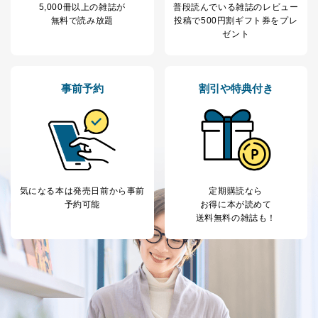
善し、常に最良の状態を維持します。
5,000冊以上の雑誌が
普段読んでいる雑誌のレビュー
無料で読み放題
投稿で
500円割ギフト券をプレ
苦情及び相談受付け窓口
ゼント
貴殿の個人情報及び当社の個人情報保護マネジメントシ
ステムに関するご相談及び苦情については以下までご連
絡ください。
事前予約
割引や特典付き
適切、かつ迅速に対応させていただきます。
株式会社富士山マガジンサービス 個人情報問い合わせ
係
TEL：0570-200-223
FAX：03-5459-7073
e-mail：
cs@fujisan.co.jp
気になる本は
発売日前から事前
定期購読なら
改訂：2025年2月20日
予約可能
お得に本が読めて
制定：2005年4月1日
送料無料の雑誌も！
株式会社富士山マガジンサービス
代表取締役会長 西野 伸一郎
個人情報の取扱いについて
１．個人情報保護管理者
当社は以下の個人情報保護管理者を設置し、個人情報保