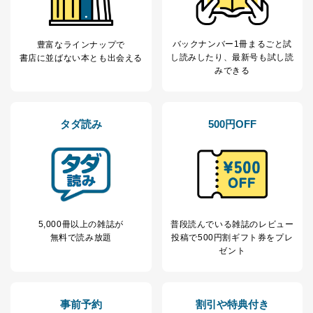
バックナンバー1冊まるごと試
豊富なラインナップで
し読み
したり、最新号も試し読
書店に並ばない本とも出会える
みできる
タダ読み
500円OFF
5,000冊以上の雑誌が
普段読んでいる雑誌のレビュー
無料で読み放題
投稿で
500円割ギフト券をプレ
ゼント
事前予約
割引や特典付き