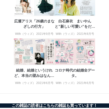
広瀬アリス「26歳のまな
白石麻衣 まいやん
ざしの行方」
と”新しい可愛い”をだが
探す旅
With（ウィズ） 2021年9月号
With（ウィズ） 2021年8月号
結婚、結婚というけれ
コロナ時代の結婚全デー
ど、本当の望みはなんで
タ。
すか？
With（ウィズ） 2021年6月号
With（ウィズ） 2021年6月号
この雑誌の読者はこちらの雑誌も買っています！