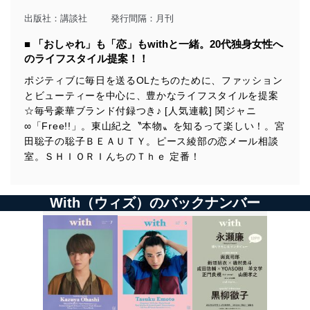
出版社：
講談社
発行間隔：月刊
■ 「おしゃれ」も「恋」もwithと一緒。20代独身女性へ
のライフスタイル提案！！
ポジティブに毎日を送るOLたちのために、ファッション
とビューティーを中心に、豊かなライフスタイルを提案
☆毎号豪華ブランド付録つき♪ [人気連載] 関ジャニ
∞「Free!!」。東山紀之〝本物〟を知るって楽しい！。宮
田聡子の聡子ＢＥＡＵＴＹ。ピース綾部の恋メール相談
室。ＳＨＩＯＲＩんちのＴｈｅ 定番！
With（ウィズ）のバックナンバー