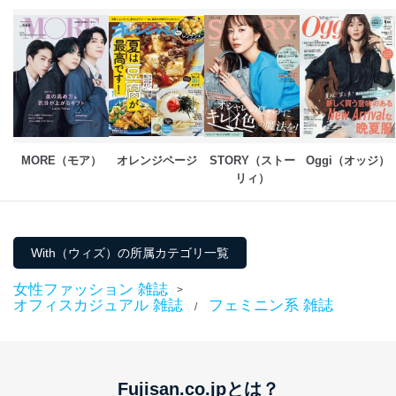
MORE（モア）
オレンジページ
STORY（ストー
Oggi（オッジ）
リィ）
With（ウィズ）の所属カテゴリ一覧
女性ファッション 雑誌
>
オフィスカジュアル 雑誌
フェミニン系 雑誌
/
Fujisan.co.jpとは？