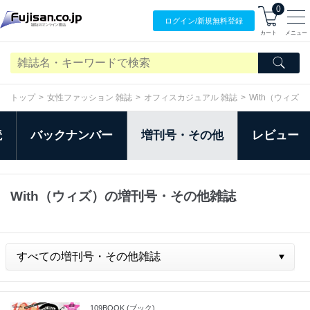
0
ログイン/
新規無料
登録
カート
メニュー
トップ
女性ファッション 雑誌
オフィスカジュアル 雑誌
With（ウィズ）
読
バックナンバー
増刊号・その他
レビュー
With（ウィズ）の増刊号・その他雑誌
109BOOK (ブック)