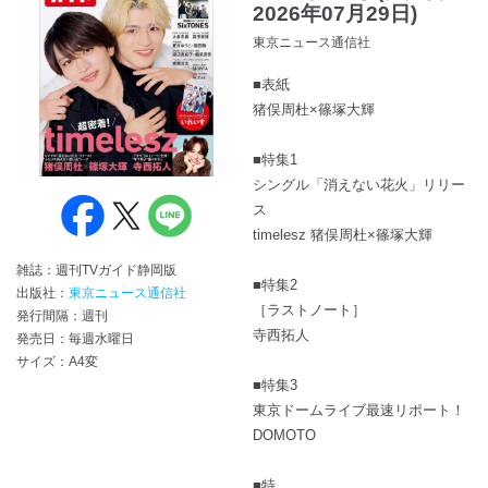
2026年07月29日)
東京ニュース通信社
■表紙
猪俣周杜×篠塚大輝
■特集1
シングル「消えない花火」リリー
ス
timelesz 猪俣周杜×篠塚大輝
雑誌：週刊TVガイド静岡版
■特集2
出版社：
東京ニュース通信社
［ラストノート］
発行間隔：週刊
寺西拓人
発売日：毎週水曜日
サイズ：A4変
■特集3
東京ドームライブ最速リポート！
DOMOTO
■特...