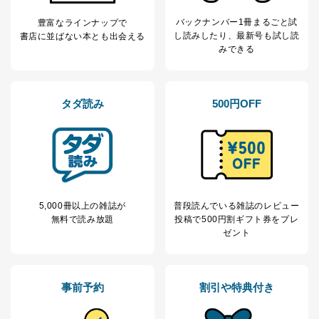
ため
バックナンバー1冊まるごと試
豊富なラインナップで
※上記の利用目的のうちNo.1～5については保有個人デ
し読み
したり、最新号も試し読
書店に並ばない本とも出会える
ータ（開示対象個人情報）の利用目的であり、下記4.の
みできる
開示等のご請求に対応させていただきます。
なお、6、7については、パートナー（提携企業）様又は
各SNS運営会社様にご請求いただきますようお願い致し
ます。
タダ読み
500円OFF
３．個人情報の第三者提供について
当社は、取得した個人情報を適切に管理し､あらかじめ
本人の同意を得ることなく第三者に提供することはあり
ません。ただし、次の場合は除きます。
法令に基づく場合
人の生命､身体または財産の保護のために必要がある
5,000冊以上の雑誌が
普段読んでいる雑誌のレビュー
場合であって、本人の同意を得ることが困難であると
無料で読み放題
投稿で
500円割ギフト券をプレ
き。
ゼント
公衆衛生の向上または児童の健全な育成の推進のため
に特に必要がある場合であって、本人の同意を得るこ
とが困難である場合。
事前予約
割引や特典付き
国の機関もしくは地方公共団体またはその委託を受け
た者が法令の定める事務を遂行することに対して協力
する必要がある場合であって、本人の同意を得ること