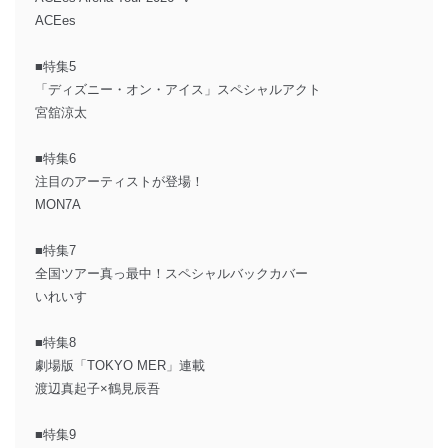
ACEes
■特集5
「ディズニー・オン・アイス」スペシャルアクト
宮舘涼太
■特集6
注目のアーティストが登場！
MON7A
■特集7
全国ツアー真っ最中！スペシャルバックカバー
いれいす
■特集8
劇場版「TOKYO MER」連載
渡辺真起子×鶴見辰吾
■特集9