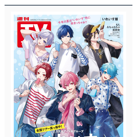
者を識別・認証しています。
外部からの不正アクセス等の防止
個人データを取り扱う機器等のオペレーティング
システムを最新の状態に保持しています。
個人データを取り扱う機器等にセキュリティ対策
ソフトウェア等を導入し、自動更新 機能等の活用
により、これを最新状態としています。
情報システムの使用に伴う漏洩等の防止
メール等により個人データの含まれるファイルを
送信する場合に、当該ファイルへのパスワードを
設定しています。
個人情報保護マネジメントシステムの継続的改善
当社は、内部監査及びマネジメントレビューの機会を通
じて、個人情報保護マネジメントシステムを継続的に改
善し、常に最良の状態を維持します。
苦情及び相談受付け窓口
貴殿の個人情報及び当社の個人情報保護マネジメントシ
ステムに関するご相談及び苦情については以下までご連