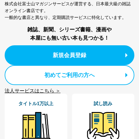
株式会社富士山マガジンサービスが運営する、
日本最大級の雑誌
ｅメール等によるカスタマーQ＆A
オンライン書店です。
当社カスタマーQ＆
サイトのサービス内容のご案内の
3
一般的な書店と異なり、
定期購読サービスに特化しています。
Aサービス利用者
ため
ｅメール等による商品、サービ
雑誌、新聞、シリーズ書籍、漫画や
ス、キャンペーン等の広告に関す
るご案内のため
本屋にも無い古い本も見つかる！
採用応募者の方の
4
採用選考、ご連絡のため
個人情報
当社の従業者の個
人事、総務などの雇用管理等のた
新規会員登録
5
人情報
め
パートナー（提携
購入商品配送のため
企業）からの委託
提携企業及びお客様がご購入され
初めてご利用の方へ
により当社の
た商品の発売元企業からのｅメー
6
定期購読サービス
ル等による商品、
等をご利用の方の
サービス、キャンペーン等の広告
法人サービスはこちら ＞
個人情報
に関するご案内のため
当社のサービス利用状況の把握お
タイトル1万以上
試し読み
よびその分析のため
お問い合わせ対応、トラブル対
SNS公式アカウン
処、オペレーター教育など応対品
7
トに登録された方
質向上のため
の個人情報
その他当社のプライバシーポリシ
ー等にて公表する利用目的達成の