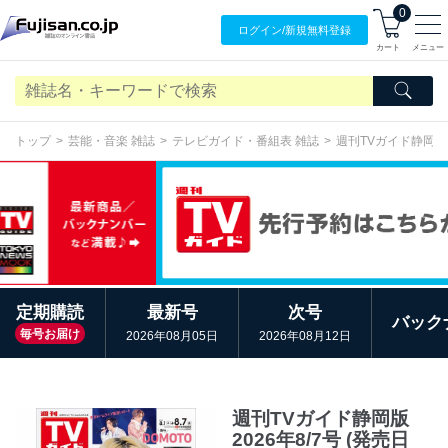
0
ログイン/
新規無料
登録
カート
メニュー
トップ
芸能・音楽 雑誌
テレビガイド・番組表 雑誌
週刊TVガイド静岡版
定期購読
最新号
次号
バック
毎号お届け
2026年08月05日
2026年08月12日
週刊TVガイド静岡版
2026年8/7号 (発売日