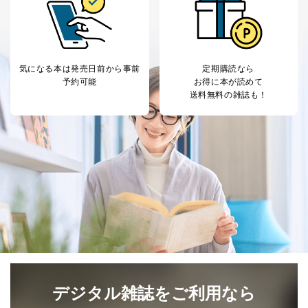
により当該事務の遂行に支障を及ぼすおそれがあると
き。
上記２．の利用目的を実施するために守秘義務を結ん
だ企業に、業務の一部として個人情報の取扱いを委
託・提供する場合、その業務に必要な範囲で委託・提
気になる本は
発売日前から事前
定期購読なら
供先企業に個人情報を開示することがあります。
予約可能
お得に本が読めて
委託・提供先企業は具体的には以下のような企業です
送料無料の雑誌も！
が、これらに限りません。
委託先：カスタマーサポート支援会社 、クレジッ
トカード決済などの決済代行・料金回収会社、広
告配信サービス会社
提供先：出版社、出版物発売元、卸売会社、販売
店など商品の供給者、梱包会社、配送会社、新聞
販売店などの梱包・配送・配達会社
４．開示対象個人情報の「開示」「訂正」等の請求につ
いて
当社は、本人から、開示対象個人情報について利用目的
の通知を求められた場合には、遅滞なくこれに応じま
す。ただし、以下①～④のいずれかに該当する場合は、
利用目的の通知を行なうことはできません。そのとき
デジタル雑誌をご利用なら
は、本人に遅滞無くその旨を通知するとともに、理由を
説明させていただきます。