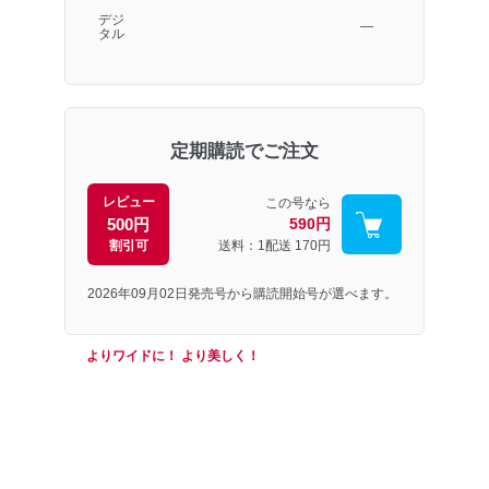
デジ
―
タル
定期購読でご注文
レビュー
この号なら
500円
590円
割引可
送料：1配送
170円
2026年09月02日発売号から購読開始号が選べます。
よりワイドに！ より美しく！