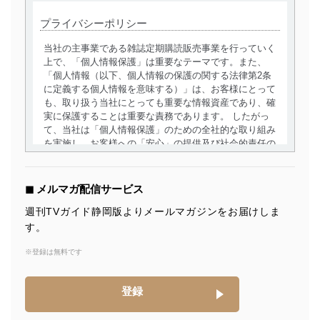
プライバシーポリシー
当社の主事業である雑誌定期購読販売事業を行っていく
上で、「個人情報保護」は重要なテーマです。また、
「個人情報（以下、個人情報の保護の関する法律第2条
に定義する個人情報を意味する）」は、お客様にとって
も、取り扱う当社にとっても重要な情報資産であり、確
実に保護することは重要な責務であります。 したがっ
て、当社は「個人情報保護」のための全社的な取り組み
を実施し、お客様への「安心」の提供及び社会的責任の
責務を果たすことを確実にいたします。
個人情報の取得・利用・提供について
◼︎ メルマガ配信サービス
当社は、個人情報の取得・利用・提供に際して、その利
週刊TVガイド静岡版よりメールマガジンをお届けしま
用目的を明確にし、本人の同意を得たうえで利用目的の
す。
達成に必要な範囲内で適法かつ公正な手段によって取
得・利用・提供を行います。また、当社が保有している
※登録は無料です
個人情報は、同意を得ずに目的外利用、第三者への提
供・開示は行いません。当社においてはこれらの取り組
みを確実にするため、従業者等の教育を徹底してまいり
登録
ます。また、目的外利用を行わないために、適切な管理
措置を講じます。