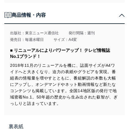
法令遵守
商品情報・内容
当社は、個人情報に関連する法令、国が定める指針及び
その他の規範を遵守します。また、当社の管理の仕組み
に、これらの法令及びその他の規範を常に適合させま
出版社：
東京ニュース通信社
発行間隔：週刊
す。
発売日：毎週水曜日
サイズ：A4変
個人情報の安全管理措置
■ リニューアルによりパワーアップ！ テレビ情報誌
No.1ブランド！
当社は、個人情報の正確性及び安全性を確保するため
に、下記セキュリティ対策をはじめとする安全対策を実
2018年11月のリニューアルを機に、誌面サイズがA4ワ
施し、個人情報の漏えい、滅失またはき損の防止及び是
イドへと大きくなり、迫力の表紙やグラビアを実現。番
正に努めます。
組表の情報量を増やすとともに、番組解説の本数も大幅
アクセス制御
にアップし、オンデマンドやネット動画情報など新たな
個人データを取り扱うことのできる機器及び当該
コンテンツも掲載しています。全国14地区版の発行で地
機器を取り扱う従業者を明確化し、 個人データへ
域密着No.1。50年超の歴史から生み出された叡智が、ぎ
の不要なアクセスを防止しています。
っしりと詰まっています。
アクセス者の識別と認証
機器に標準装備されているユーザー制御機能（ユ
ーザーアカウント制御）により、個人情報データ
ベース等を取り扱う情報システムを使用する従業
裏表紙