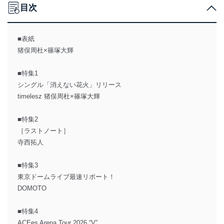
目次
■表紙
猪俣周杜×篠塚大輝
■特集1
シングル「消えない花火」リリース
timelesz 猪俣周杜×篠塚大輝
■特集2
［ラストノート］
寺西拓人
■特集3
東京ドームライブ最速リポート！
DOMOTO
■特集4
ACEes Arena Tour 2026 “V”