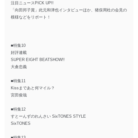
注目ニュースPICK UP!!
「向田邦子賞」此元和津也インタビューほか、猪俣周杜の会見の
模様などをリポート！
■特集10
好評連載
SUPER EIGHT BEATSHOW!!
大倉忠義
■特集11
Kissまであと何マイル？
宮田俊哉
■特集12
すとーんずのれんさい SixTONES STYLE
SixTONES
■特集13