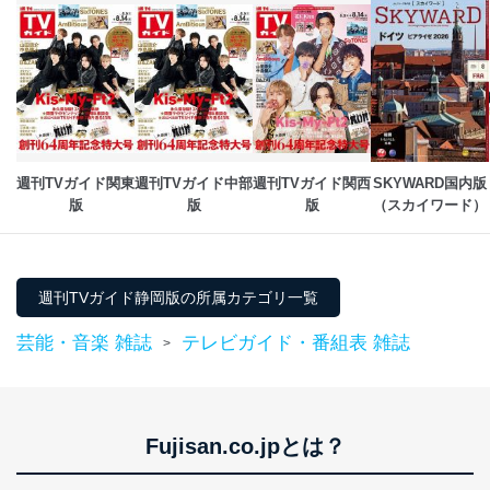
個人情報保護管理者: 経営管理グループディレクター 前
田 嘉也
２．利用目的
当社が取り扱う開示対象個人情報の利用目的は次のとお
りです。
No
個人情報の種類
利用目的
週刊TVガイド関東
週刊TVガイド中部
週刊TVガイド関西
SKYWARD国内版
購入商品の配送のため
版
版
版
（スカイワード）
商品代金回収のため
ｅメール等による商品、サービ
ス、キャンペーン等の広告の案内
当社の定期購読サ
のため
1
ービス等をご利用
週刊TVガイド静岡版の所属カテゴリ一覧
個人が特定できない形で取得した
の方の個人情報
閲覧履歴や購買履歴等の情報を分
芸能・音楽 雑誌
テレビガイド・番組表 雑誌
析して、趣味・嗜好に
>
応じた新商品・サービスに関する
広告のため
当社にお問合わせ
お問い合わせ対応、トラブル対
2
いただいた方の個
処、オペレーター教育など応対品
Fujisan.co.jpとは？
人情報
質向上のため
カスタマーQ＆Aサイトの投稿内容
の確認のため