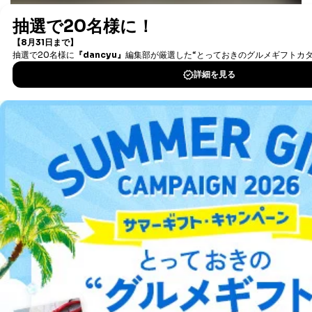
最新号〜バックナンバーまで7000冊以上の雑誌
（電子
①利用目的を本人に通知し、又は公表することによって
書籍）が無料で読み放題！
本人又は第三者の生命、身体、財産その他の権利利益を
タダ読みサービス
を楽しもう！
害するおそれがある場合
②利用目的を本人に通知し、又は公表することによって
当該事業者の権利又は正当な利益を害するおそれがある
DOWNLOAD FOR IOS
場合
③国の機関又は地方公共団体が法令の定める事務を遂行
することに対して協力する必要がある場合であって、利
DOWNLOAD FOR ANDROID
用目的を本人に通知し、又は公表することによって当該
事務の遂行に支障を及ぼすおそれがあるとき
④開示対象個人情報の利用目的が明らかな場合
ご利用方法はこちら
開示対象個人情報については、保有個人データの本人ま
たはその代理人からの利用目的の通知、開示、変更等
（内容の訂正、追加または削除）、利用停止等（「利用
総合案内
の停止または消去」「第三者への提供の停止」）の求め
に対応させていただいております。 当社顧客の皆様の
個人情報は「マイページ」にログインしていただくこと
アフィリエイト
採用情報
で、訂正、追加、変更を行っていただくことが出来ま
す。マイページをご利用いただけない方、その他の方に
プレスリリース
お問い合わせ
つきましては、下記Aをご覧ください。 また、ご登録い
ただいた個人情報のうち、市町村などの名称および郵便