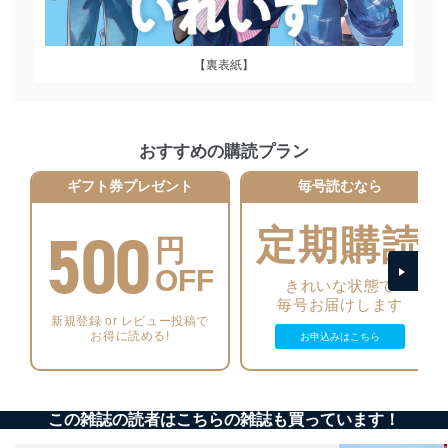
絡ください。
適切、かつ迅速に対応させていただきます。
株式会社富士山マガジンサービス 個人情報問い合わせ
【裏表紙】
係
TEL：0570-200-223
FAX：03-5459-7073
e-mail：
cs@fujisan.co.jp
おすすめの購読プラン
改訂：2025年2月20日
ギフト券プレゼント
毎号読むなら
制定：2005年4月1日
株式会社富士山マガジンサービス
500
代表取締役会長 西野 伸一郎
定期購読
円
個人情報の取扱いについて
OFF
きれいな状態で
１．個人情報保護管理者
毎号お届けします
新規登録 or レビュー投稿で
当社は以下の個人情報保護管理者を設置し、個人情報保
お得に読める!
お申込みはこちら
護管理者の責任のもと、個人情報を取得・アクセス・利
用・提供・管理いたします。
東京都渋谷区南平台町16-11
この雑誌の読者はこちらの雑誌も買っています！
株式会社富士山マガジンサービス
代表取締役会長 西野 伸一郎