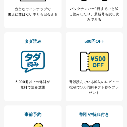
ため
バックナンバー1冊まるごと試
豊富なラインナップで
※上記の利用目的のうちNo.1～5については保有個人デ
し読み
したり、最新号も試し読
書店に並ばない本とも出会える
ータ（開示対象個人情報）の利用目的であり、下記4.の
みできる
開示等のご請求に対応させていただきます。
なお、6、7については、パートナー（提携企業）様又は
各SNS運営会社様にご請求いただきますようお願い致し
ます。
タダ読み
500円OFF
３．個人情報の第三者提供について
当社は、取得した個人情報を適切に管理し､あらかじめ
本人の同意を得ることなく第三者に提供することはあり
ません。ただし、次の場合は除きます。
法令に基づく場合
人の生命､身体または財産の保護のために必要がある
5,000冊以上の雑誌が
普段読んでいる雑誌のレビュー
場合であって、本人の同意を得ることが困難であると
無料で読み放題
投稿で
500円割ギフト券をプレ
き。
ゼント
公衆衛生の向上または児童の健全な育成の推進のため
に特に必要がある場合であって、本人の同意を得るこ
とが困難である場合。
事前予約
割引や特典付き
国の機関もしくは地方公共団体またはその委託を受け
た者が法令の定める事務を遂行することに対して協力
する必要がある場合であって、本人の同意を得ること