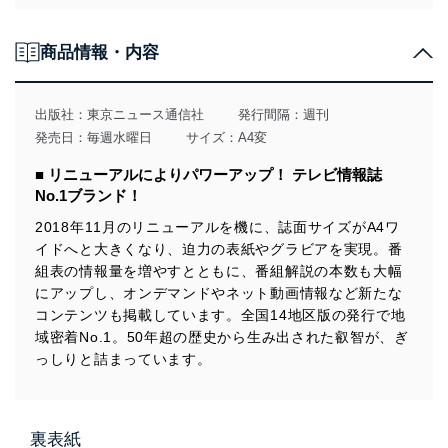
法令遵守
商品情報・内容
当社は、個人情報に関連する法令、国が定める指針及び
その他の規範を遵守します。また、当社の管理の仕組み
に、これらの法令及びその他の規範を常に適合させま
出版社：
東京ニュース通信社
発行間隔：週刊
す。
発売日：毎週水曜日
サイズ：A4変
個人情報の安全管理措置
■ リニューアルによりパワーアップ！ テレビ情報誌
No.1ブランド！
当社は、個人情報の正確性及び安全性を確保するため
に、下記セキュリティ対策をはじめとする安全対策を実
2018年11月のリニューアルを機に、誌面サイズがA4ワ
施し、個人情報の漏えい、滅失またはき損の防止及び是
イドへと大きくなり、迫力の表紙やグラビアを実現。番
正に努めます。
組表の情報量を増やすとともに、番組解説の本数も大幅
アクセス制御
にアップし、オンデマンドやネット動画情報など新たな
個人データを取り扱うことのできる機器及び当該
コンテンツも掲載しています。全国14地区版の発行で地
機器を取り扱う従業者を明確化し、 個人データへ
域密着No.1。50年超の歴史から生み出された叡智が、ぎ
の不要なアクセスを防止しています。
っしりと詰まっています。
アクセス者の識別と認証
機器に標準装備されているユーザー制御機能（ユ
ーザーアカウント制御）により、個人情報データ
ベース等を取り扱う情報システムを使用する従業
裏表紙