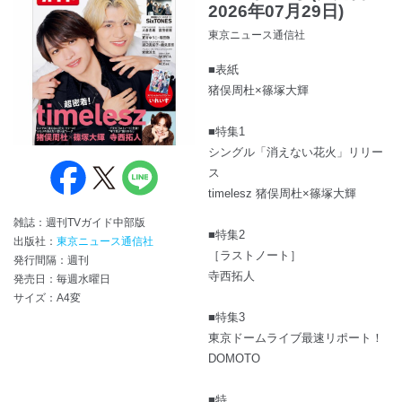
2026年07月29日)
東京ニュース通信社
■表紙
猪俣周杜×篠塚大輝
■特集1
シングル「消えない花火」リリー
ス
timelesz 猪俣周杜×篠塚大輝
雑誌：週刊TVガイド中部版
■特集2
出版社：
東京ニュース通信社
［ラストノート］
発行間隔：週刊
寺西拓人
発売日：毎週水曜日
サイズ：A4変
■特集3
東京ドームライブ最速リポート！
DOMOTO
■特...