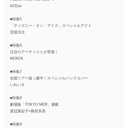
ACEes
■特集5
「ディズニー・オン・アイス」スペシャルアクト
宮舘涼太
■特集6
注目のアーティストが登場！
MON7A
■特集7
全国ツアー真っ最中！スペシャルバックカバー
いれいす
■特集8
劇場版「TOKYO MER」連載
渡辺真起子×鶴見辰吾
■特集9