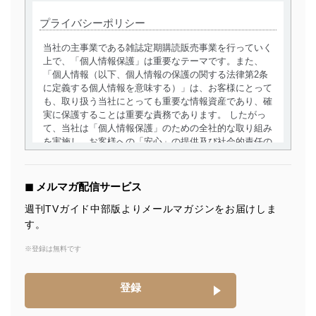
プライバシーポリシー
当社の主事業である雑誌定期購読販売事業を行っていく
上で、「個人情報保護」は重要なテーマです。また、
「個人情報（以下、個人情報の保護の関する法律第2条
に定義する個人情報を意味する）」は、お客様にとって
も、取り扱う当社にとっても重要な情報資産であり、確
実に保護することは重要な責務であります。 したがっ
て、当社は「個人情報保護」のための全社的な取り組み
を実施し、お客様への「安心」の提供及び社会的責任の
責務を果たすことを確実にいたします。
個人情報の取得・利用・提供について
◼︎ メルマガ配信サービス
当社は、個人情報の取得・利用・提供に際して、その利
週刊TVガイド中部版よりメールマガジンをお届けしま
用目的を明確にし、本人の同意を得たうえで利用目的の
す。
達成に必要な範囲内で適法かつ公正な手段によって取
得・利用・提供を行います。また、当社が保有している
※登録は無料です
個人情報は、同意を得ずに目的外利用、第三者への提
供・開示は行いません。当社においてはこれらの取り組
みを確実にするため、従業者等の教育を徹底してまいり
登録
ます。また、目的外利用を行わないために、適切な管理
措置を講じます。