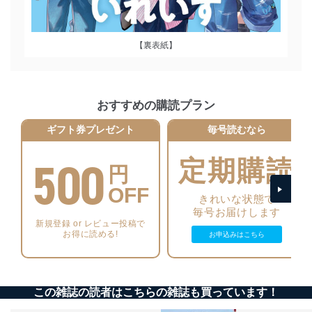
絡ください。
適切、かつ迅速に対応させていただきます。
株式会社富士山マガジンサービス 個人情報問い合わせ
【裏表紙】
係
TEL：0570-200-223
FAX：03-5459-7073
e-mail：
cs@fujisan.co.jp
おすすめの購読プラン
改訂：2025年2月20日
ギフト券プレゼント
毎号読むなら
制定：2005年4月1日
株式会社富士山マガジンサービス
500
代表取締役会長 西野 伸一郎
定期購読
円
個人情報の取扱いについて
OFF
きれいな状態で
１．個人情報保護管理者
毎号お届けします
新規登録 or レビュー投稿で
当社は以下の個人情報保護管理者を設置し、個人情報保
お得に読める!
お申込みはこちら
護管理者の責任のもと、個人情報を取得・アクセス・利
用・提供・管理いたします。
東京都渋谷区南平台町16-11
この雑誌の読者はこちらの雑誌も買っています！
株式会社富士山マガジンサービス
代表取締役会長 西野 伸一郎