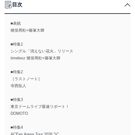
目次
■表紙
猪俣周杜×篠塚大輝
■特集1
シングル「消えない花火」リリース
timelesz 猪俣周杜×篠塚大輝
■特集2
［ラストノート］
寺西拓人
■特集3
東京ドームライブ最速リポート！
DOMOTO
■特集4
ACEes Arena Tour 2026 “V”