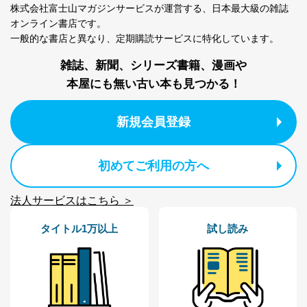
株式会社富士山マガジンサービスが運営する、
日本最大級の雑誌
ｅメール等によるカスタマーQ＆A
オンライン書店です。
当社カスタマーQ＆
サイトのサービス内容のご案内の
3
一般的な書店と異なり、
定期購読サービスに特化しています。
Aサービス利用者
ため
ｅメール等による商品、サービ
雑誌、新聞、シリーズ書籍、漫画や
ス、キャンペーン等の広告に関す
るご案内のため
本屋にも無い古い本も見つかる！
採用応募者の方の
4
採用選考、ご連絡のため
個人情報
当社の従業者の個
人事、総務などの雇用管理等のた
新規会員登録
5
人情報
め
パートナー（提携
購入商品配送のため
企業）からの委託
提携企業及びお客様がご購入され
初めてご利用の方へ
により当社の
た商品の発売元企業からのｅメー
6
定期購読サービス
ル等による商品、
等をご利用の方の
サービス、キャンペーン等の広告
法人サービスはこちら ＞
個人情報
に関するご案内のため
当社のサービス利用状況の把握お
タイトル1万以上
試し読み
よびその分析のため
お問い合わせ対応、トラブル対
SNS公式アカウン
処、オペレーター教育など応対品
7
トに登録された方
質向上のため
の個人情報
その他当社のプライバシーポリシ
ー等にて公表する利用目的達成の