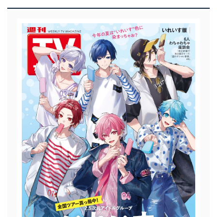
者を識別・認証しています。
外部からの不正アクセス等の防止
個人データを取り扱う機器等のオペレーティング
システムを最新の状態に保持しています。
個人データを取り扱う機器等にセキュリティ対策
ソフトウェア等を導入し、自動更新 機能等の活用
により、これを最新状態としています。
情報システムの使用に伴う漏洩等の防止
メール等により個人データの含まれるファイルを
送信する場合に、当該ファイルへのパスワードを
設定しています。
個人情報保護マネジメントシステムの継続的改善
当社は、内部監査及びマネジメントレビューの機会を通
じて、個人情報保護マネジメントシステムを継続的に改
善し、常に最良の状態を維持します。
苦情及び相談受付け窓口
貴殿の個人情報及び当社の個人情報保護マネジメントシ
ステムに関するご相談及び苦情については以下までご連