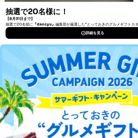
最新号〜バックナンバーまで7000冊以上の雑誌
（電子
①利用目的を本人に通知し、又は公表することによって
書籍）が無料で読み放題！
本人又は第三者の生命、身体、財産その他の権利利益を
タダ読みサービス
を楽しもう！
害するおそれがある場合
②利用目的を本人に通知し、又は公表することによって
当該事業者の権利又は正当な利益を害するおそれがある
DOWNLOAD FOR IOS
場合
③国の機関又は地方公共団体が法令の定める事務を遂行
することに対して協力する必要がある場合であって、利
DOWNLOAD FOR ANDROID
用目的を本人に通知し、又は公表することによって当該
事務の遂行に支障を及ぼすおそれがあるとき
④開示対象個人情報の利用目的が明らかな場合
ご利用方法はこちら
開示対象個人情報については、保有個人データの本人ま
たはその代理人からの利用目的の通知、開示、変更等
（内容の訂正、追加または削除）、利用停止等（「利用
総合案内
の停止または消去」「第三者への提供の停止」）の求め
に対応させていただいております。 当社顧客の皆様の
個人情報は「マイページ」にログインしていただくこと
アフィリエイト
採用情報
で、訂正、追加、変更を行っていただくことが出来ま
す。マイページをご利用いただけない方、その他の方に
プレスリリース
お問い合わせ
つきましては、下記Aをご覧ください。 また、ご登録い
ただいた個人情報のうち、市町村などの名称および郵便