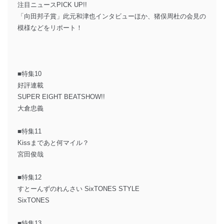
注目ニュースPICK UP!!
「向田邦子賞」此元和津也インタビューほか、猪俣周杜の会見の
模様などをリポート！
■特集10
好評連載
SUPER EIGHT BEATSHOW!!
大倉忠義
■特集11
Kissまであと何マイル？
宮田俊哉
■特集12
すとーんずのれんさい SixTONES STYLE
SixTONES
■特集13