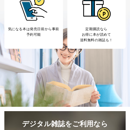
により当該事務の遂行に支障を及ぼすおそれがあると
き。
上記２．の利用目的を実施するために守秘義務を結ん
だ企業に、業務の一部として個人情報の取扱いを委
託・提供する場合、その業務に必要な範囲で委託・提
気になる本は
発売日前から事前
定期購読なら
供先企業に個人情報を開示することがあります。
予約可能
お得に本が読めて
委託・提供先企業は具体的には以下のような企業です
送料無料の雑誌も！
が、これらに限りません。
委託先：カスタマーサポート支援会社 、クレジッ
トカード決済などの決済代行・料金回収会社、広
告配信サービス会社
提供先：出版社、出版物発売元、卸売会社、販売
店など商品の供給者、梱包会社、配送会社、新聞
販売店などの梱包・配送・配達会社
４．開示対象個人情報の「開示」「訂正」等の請求につ
いて
当社は、本人から、開示対象個人情報について利用目的
の通知を求められた場合には、遅滞なくこれに応じま
す。ただし、以下①～④のいずれかに該当する場合は、
利用目的の通知を行なうことはできません。そのとき
デジタル雑誌をご利用なら
は、本人に遅滞無くその旨を通知するとともに、理由を
説明させていただきます。