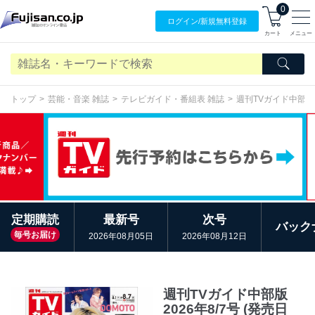
0
ログイン/
新規無料
登録
カート
メニュー
トップ
芸能・音楽 雑誌
テレビガイド・番組表 雑誌
週刊TVガイド中部版
定期購読
最新号
次号
バック
毎号お届け
2026年08月05日
2026年08月12日
週刊TVガイド中部版
2026年8/7号 (発売日