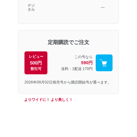
デジ
―
タル
定期購読でご注文
レビュー
この号なら
500円
590円
割引可
送料：1配送
170円
2026年09月02日発売号から購読開始号が選べます。
よりワイドに！ より美しく！