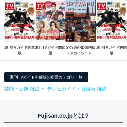
個人情報保護管理者: 経営管理グループディレクター 前
田 嘉也
２．利用目的
当社が取り扱う開示対象個人情報の利用目的は次のとお
りです。
No
個人情報の種類
利用目的
週刊TVガイド関東
週刊TVガイド関西
SKYWARD国内版
週刊TVガイド静岡
購入商品の配送のため
版
版
（スカイワード）
版
商品代金回収のため
ｅメール等による商品、サービ
ス、キャンペーン等の広告の案内
当社の定期購読サ
のため
1
ービス等をご利用
週刊TVガイド中部版の所属カテゴリ一覧
個人が特定できない形で取得した
の方の個人情報
閲覧履歴や購買履歴等の情報を分
芸能・音楽 雑誌
テレビガイド・番組表 雑誌
析して、趣味・嗜好に
>
応じた新商品・サービスに関する
広告のため
当社にお問合わせ
お問い合わせ対応、トラブル対
2
いただいた方の個
処、オペレーター教育など応対品
Fujisan.co.jpとは？
人情報
質向上のため
カスタマーQ＆Aサイトの投稿内容
の確認のため