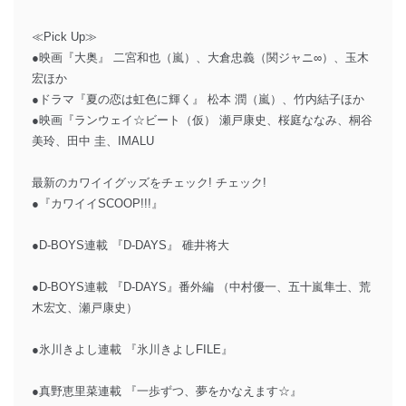
≪Pick Up≫
●映画『大奥』 二宮和也（嵐）、大倉忠義（関ジャニ∞）、玉木
宏ほか
●ドラマ『夏の恋は虹色に輝く』 松本 潤（嵐）、竹内結子ほか
●映画『ランウェイ☆ビート（仮） 瀬戸康史、桜庭ななみ、桐谷
美玲、田中 圭、IMALU
最新のカワイイグッズをチェック! チェック!
●『カワイイSCOOP!!!』
●D-BOYS連載 『D-DAYS』 碓井将大
●D-BOYS連載 『D-DAYS』番外編 （中村優一、五十嵐隼士、荒
木宏文、瀬戸康史）
●氷川きよし連載 『氷川きよしFILE』
●真野恵里菜連載 『一歩ずつ、夢をかなえます☆』