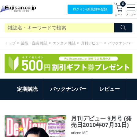
0
ログイン/
新規無料
登録
カート
メニュー
トップ
芸能・音楽 雑誌
エンタメ 雑誌
月刊デビュー
バックナンバー
定期購読
バックナンバー
レビュー
月刊デビュー 9月号 (発
売日2010年07月31日)
oricon ME