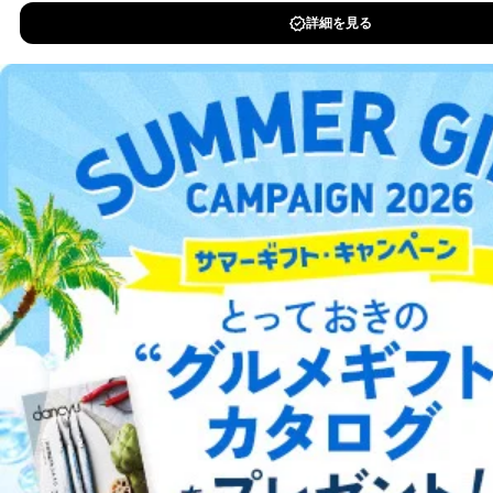
DOWNLOAD FOR IOS
DOWNLOAD FOR ANDROID
ご利用方法はこちら
総合案内
アフィリエイト
採用情報
プレスリリース
お問い合わせ
利用規約
プライバシーポリシー
特定商取引法に基づく表示
会社案内
出版社の皆様へ
投資家の皆様へ
サイトマップ