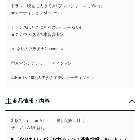
ドラマ、映画に大抜てき! フレッシャ―ズに聞いた
★オーディションMYルール
チャンスはどこにあるのかわからない!
★スカウト現場の本音調査隊
≪ 今月のプラチナChance!≫
◎東宝シンデレラオーディション
◎BeeTV 1000人美少女モデルオーディション
商品情報・内容
出版社：
oricon ME
発行間隔：月刊
サイズ：A4変型判
■ 「なりたい」が「なれる」へ！募集情報・ルート・ノ