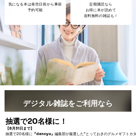
気になる本は
発売日前から事前
定期購読なら
予約可能
お得に本が読めて
送料無料の雑誌も！
デジタル雑誌をご利用なら
最新号〜バックナンバーまで7000冊以上の雑誌
（電子
書籍）が無料で読み放題！
タダ読みサービス
を楽しもう！