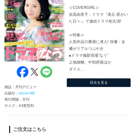
☆COVERGIRL☆
吉高由里子：ドラマ『美丘‐君がい
た日々‐』で連続ドラマ初主演!
≪特集≫
人気作品の裏側に潜入! 俳優・女
優がリアルつぶやき
●ドラマ撮影現場“なう”
上地雄輔、中別府葵ほか
ダイエ...
目次を見る
雑誌：月刊デビュー
出版社：
oricon ME
発行間隔：月刊
サイズ：A4変型判
ご注文はこちら