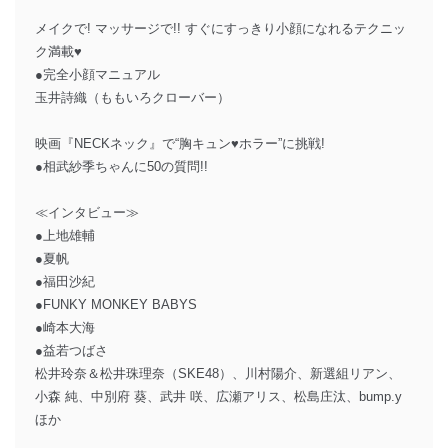
メイクで! マッサージで!! すぐにすっきり小顔になれるテクニッ
ク満載♥
●完全小顔マニュアル
玉井詩織（ももいろクローバー）
映画『NECKネック』で“胸キュン♥ホラー”に挑戦!
●相武紗季ちゃんに50の質問!!
≪インタビュー≫
●上地雄輔
●夏帆
●福田沙紀
●FUNKY MONKEY BABYS
●崎本大海
●益若つばさ
松井玲奈＆松井珠理奈（SKE48）、川村陽介、新選組リアン、
小森 純、中別府 葵、武井 咲、広瀬アリス、松島庄汰、bump.y
ほか