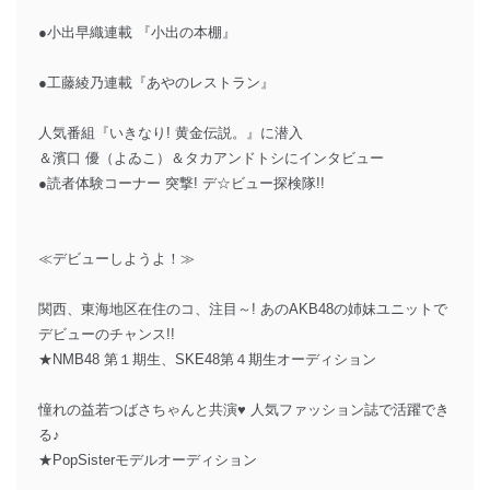
●小出早織連載 『小出の本棚』
●工藤綾乃連載『あやのレストラン』
人気番組『いきなり! 黄金伝説。』に潜入
＆濱口 優（よゐこ）＆タカアンドトシにインタビュー
●読者体験コーナー 突撃! デ☆ビュー探検隊!!
≪デビューしようよ！≫
関西、東海地区在住のコ、注目～! あのAKB48の姉妹ユニットで
デビューのチャンス!!
★NMB48 第１期生、SKE48第４期生オーディション
憧れの益若つばさちゃんと共演♥ 人気ファッション誌で活躍でき
る♪
★PopSisterモデルオーディション