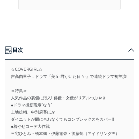
目次
☆COVERGIRL☆
吉高由里子：ドラマ『美丘‐君がいた日々‐』で連続ドラマ初主演!
≪特集≫
人気作品の裏側に潜入! 俳優・女優がリアルつぶやき
●ドラマ撮影現場“なう”
上地雄輔、中別府葵ほか
ダイエットが間に合わなくてもコンプレックスをカバー!!
●着やせコーデ大作戦
三宅ひとみ・橋本楓・伊藤祐奈・後藤郁（アイドリング!!!）