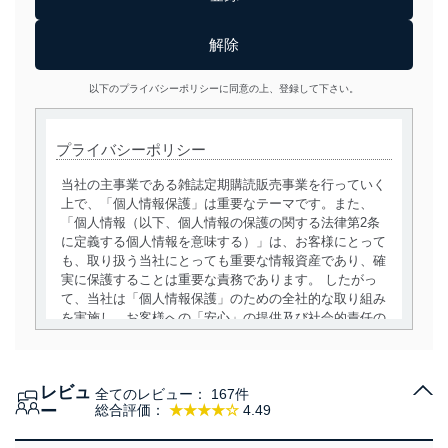
以下のプライバシーポリシーに同意の上、登録して下さい。
プライバシーポリシー
当社の主事業である雑誌定期購読販売事業を行っていく
上で、「個人情報保護」は重要なテーマです。また、
「個人情報（以下、個人情報の保護の関する法律第2条
に定義する個人情報を意味する）」は、お客様にとって
も、取り扱う当社にとっても重要な情報資産であり、確
実に保護することは重要な責務であります。 したがっ
て、当社は「個人情報保護」のための全社的な取り組み
を実施し、お客様への「安心」の提供及び社会的責任の
責務を果たすことを確実にいたします。
個人情報の取得・利用・提供について
レビュ
全てのレビュー：
167件
当社は、個人情報の取得・利用・提供に際して、その利
ー
総合評価：
★★★★☆
4.49
用目的を明確にし、本人の同意を得たうえで利用目的の
達成に必要な範囲内で適法かつ公正な手段によって取