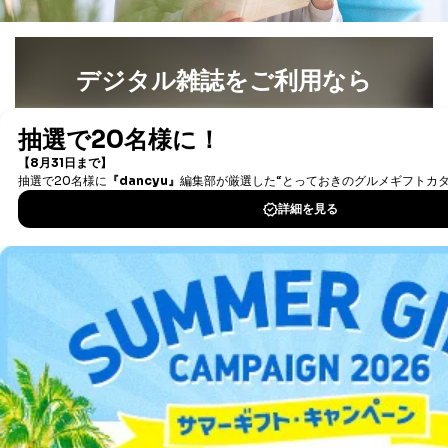
当社は、本人から、開示対象個人情報について利用目的
の通知を求められた場合には、遅滞なくこれに応じま
す。ただし、以下①～④のいずれかに該当する場合は、
デジタル雑誌をご利用なら
利用目的の通知を行なうことはできません。そのとき
は、本人に遅滞無くその旨を通知するとともに、理由を
最新号〜バックナンバーまで7000冊以上の雑誌
（電子
説明させていただきます。
書籍）が無料で読み放題！
①利用目的を本人に通知し、又は公表することによって
タダ読みサービス
を楽しもう！
本人又は第三者の生命、身体、財産その他の権利利益を
害するおそれがある場合
②利用目的を本人に通知し、又は公表することによって
DOWNLOAD FOR IOS
当該事業者の権利又は正当な利益を害するおそれがある
場合
③国の機関又は地方公共団体が法令の定める事務を遂行
DOWNLOAD FOR ANDROID
することに対して協力する必要がある場合であって、利
用目的を本人に通知し、又は公表することによって当該
事務の遂行に支障を及ぼすおそれがあるとき
ご利用方法はこちら
④開示対象個人情報の利用目的が明らかな場合
開示対象個人情報については、保有個人データの本人ま
たはその代理人からの利用目的の通知、開示、変更等
（内容の訂正、追加または削除）、利用停止等（「利用
総合案内
の停止または消去」「第三者への提供の停止」）の求め