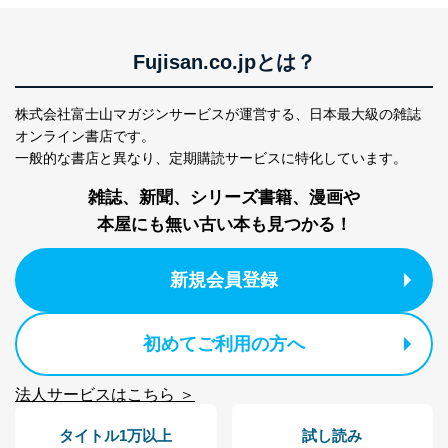
広告のため
当社にお問合わせ
お問い合わせ対応、トラブル対
2
いただいた方の個
処、オペレーター教育など応対品
Fujisan.co.jpとは？
人情報
質向上のため
カスタマーQ＆Aサイトの投稿内容
株式会社富士山マガジンサービスが運営する、
日本最大級の雑誌
の確認のため
ｅメール等によるカスタマーQ＆A
オンライン書店です。
当社カスタマーQ＆
サイトのサービス内容のご案内の
一般的な書店と異なり、
定期購読サービスに特化しています。
3
Aサービス利用者
ため
ｅメール等による商品、サービ
雑誌、新聞、シリーズ書籍、漫画や
ス、キャンペーン等の広告に関す
本屋にも無い古い本も見つかる！
るご案内のため
採用応募者の方の
4
採用選考、ご連絡のため
個人情報
新規会員登録
当社の従業者の個
人事、総務などの雇用管理等のた
5
人情報
め
パートナー（提携
購入商品配送のため
初めてご利用の方へ
企業）からの委託
提携企業及びお客様がご購入され
により当社の
た商品の発売元企業からのｅメー
6
定期購読サービス
ル等による商品、
法人サービスはこちら ＞
等をご利用の方の
サービス、キャンペーン等の広告
個人情報
に関するご案内のため
タイトル1万以上
試し読み
当社のサービス利用状況の把握お