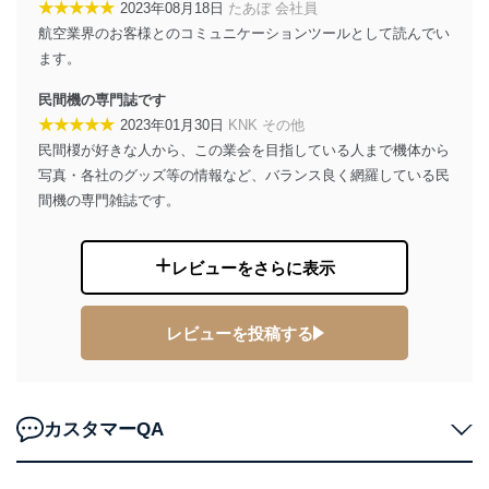
★★★★★
2023年08月18日
たあぼ 会社員
善し、常に最良の状態を維持します。
航空業界のお客様とのコミュニケーションツールとして読んでい
苦情及び相談受付け窓口
ます。
貴殿の個人情報及び当社の個人情報保護マネジメントシ
民間機の専門誌です
ステムに関するご相談及び苦情については以下までご連
★★★★★
2023年01月30日
KNK その他
絡ください。
民間椶が好きな人から、この業会を目指している人まで機体から
適切、かつ迅速に対応させていただきます。
写真・各社のグッズ等の情報など、バランス良く網羅している民
株式会社富士山マガジンサービス 個人情報問い合わせ
間機の専門雑誌です。
係
TEL：0570-200-223
FAX：03-5459-7073
レビューをさらに表示
e-mail：
cs@fujisan.co.jp
改訂：2025年2月20日
レビューを投稿する
制定：2005年4月1日
株式会社富士山マガジンサービス
代表取締役会長 西野 伸一郎
個人情報の取扱いについて
カスタマーQA
１．個人情報保護管理者