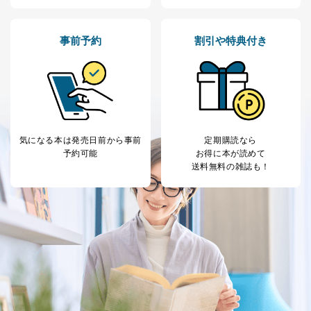
公衆衛生の向上または児童の健全な育成の推進のため
に特に必要がある場合であって、本人の同意を得るこ
とが困難である場合。
事前予約
割引や特典付き
国の機関もしくは地方公共団体またはその委託を受け
た者が法令の定める事務を遂行することに対して協力
する必要がある場合であって、本人の同意を得ること
により当該事務の遂行に支障を及ぼすおそれがあると
き。
上記２．の利用目的を実施するために守秘義務を結ん
だ企業に、業務の一部として個人情報の取扱いを委
気になる本は
発売日前から事前
定期購読なら
託・提供する場合、その業務に必要な範囲で委託・提
予約可能
お得に本が読めて
供先企業に個人情報を開示することがあります。
送料無料の雑誌も！
委託・提供先企業は具体的には以下のような企業です
が、これらに限りません。
委託先：カスタマーサポート支援会社 、クレジッ
トカード決済などの決済代行・料金回収会社、広
告配信サービス会社
提供先：出版社、出版物発売元、卸売会社、販売
店など商品の供給者、梱包会社、配送会社、新聞
販売店などの梱包・配送・配達会社
４．開示対象個人情報の「開示」「訂正」等の請求につ
いて