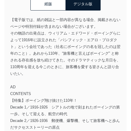
紙版
デジタル版
【電子版では、紙の雑誌と一部内容が異なる場合、掲載されない
ページや特別付録が含まれない場合がございます。
その物語の出発点は、ウィリアム・エドワード・ボーイングらに
よって1916年に設立された「パシフィック・エアロ・プロダク
ト」という会社であった（社名にボーイングの名を冠したのは翌
年のこと）。あれから110年、“旅客機と言えばボーイング” と称
される存在感を放ち続けてきた。そのドラマティックな月日を、
110周年を迎える今このときに、旅客機を愛する皆さんと語り合
いたい。
AD
CONTENTS
【特集】ボーイング翔け抜けた110年！
Decade 1／1916-1926 シアトルの地で刻まれたボーイングの第
一歩。そして迎える、航空の時代
Decade 2／1926-1936 郵便機、爆撃機、そして旅客機へと歩ん
だサクセスストーリーの原点