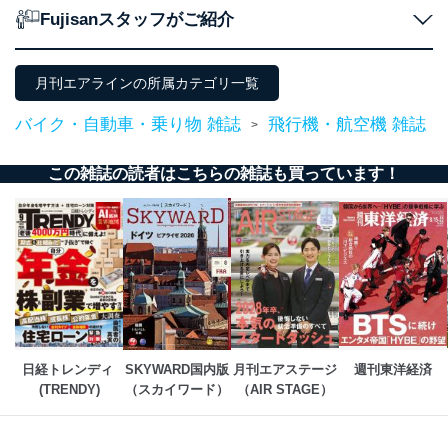
当社は以下の個人情報保護管理者を設置し、個人情報保
Fujisanスタッフがご紹介
護管理者の責任のもと、個人情報を取得・アクセス・利
用・提供・管理いたします。
東京都渋谷区南平台町16-11
月刊エアラインの所属カテゴリ一覧
株式会社富士山マガジンサービス
代表取締役会長 西野 伸一郎
バイク・自動車・乗り物 雑誌
飛行機・航空機 雑誌
>
個人情報保護管理者: 経営管理グループディレクター 前
田 嘉也
この雑誌の読者はこちらの雑誌も買っています！
２．利用目的
当社が取り扱う開示対象個人情報の利用目的は次のとお
りです。
No
個人情報の種類
利用目的
購入商品の配送のため
商品代金回収のため
ｅメール等による商品、サービ
ス、キャンペーン等の広告の案内
当社の定期購読サ
日経トレンディ 
SKYWARD国内版
月刊エアステージ
週刊東洋経済
のため
1
ービス等をご利用
(TRENDY)
（スカイワード）
（AIR STAGE）
個人が特定できない形で取得した
の方の個人情報
閲覧履歴や購買履歴等の情報を分
析して、趣味・嗜好に
応じた新商品・サービスに関する