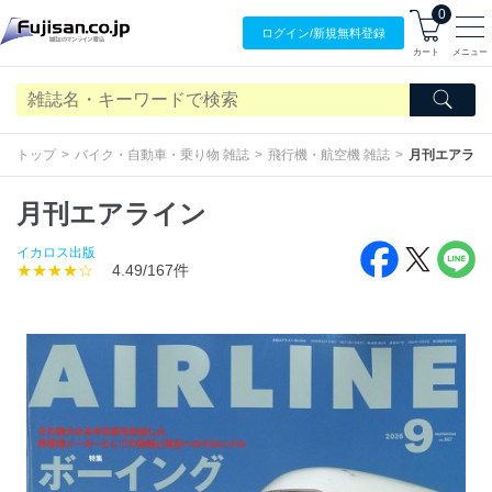
0
ログイン/
新規無料
登録
カート
メニュー
トップ
バイク・自動車・乗り物 雑誌
飛行機・航空機 雑誌
月刊エアライ
月刊エアライン
イカロス出版
★★★★☆
4.49/167件