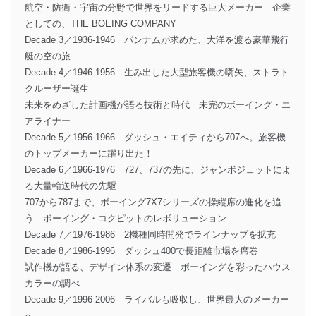
航空・防衛・宇宙の分野で世界をリードする巨大メーカー 企業
としての、THE BOEING COMPANY
Decade 3／1936-1946 パンナムが求めた、大洋を渡る豪華飛行
艇の空の旅
Decade 4／1946-1956 生み出した大型旅客機の嚆矢、ストラト
クルーザー誕生
未来をめざした計画機が語る技術と時代 未完のボーイング・エ
アライナー
Decade 5／1956-1966 ダッシュ・エイティから707へ。旅客機
のトップメーカーに躍り出た！
Decade 6／1966-1976 727、737の先に、ジャンボジェットによ
る大量輸送時代の先駆
707から787まで、ボーイング7X7シリーズの操縦席の進化を追
う ボーイング・コクピットのレボリューション
Decade 7／1976-1986 2機種同時開発でラインナップを拡充
Decade 8／1986-1996 ダッシュ400で長距離市場を席巻
試作機が語る、デザイン体系の変遷 ボーイングを彩ったハウス
カラーの調べ
Decade 9／1996-2006 ライバルも吸収し、世界最大のメーカー
へ