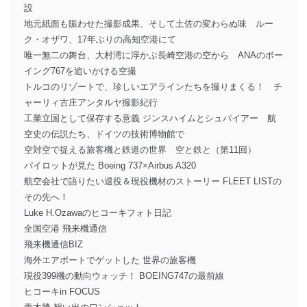
設
地元紙面も賑わせた撮影成果、そして土佐の変わらぬ味 ルー
ク・オザワ、17年ぶりの高知空港にて
唯一無二の舞台、大村湾に浮かぶ長崎空港の空から ANAのボー
イング767を追いかける空撮
トルコのリゾートで、珍しいエアラインたちを撮りまくる！ チ
ャーリィ古庄アンタルヤ撮影紀行
工業立国として保存する意義 ジンスハイムとシュパイアー 航
空史の伝説たち、ドイツの技術博物館で
空対空で捉える旅客機と鉄道の世界 空と鉄と（第11回）
パイロットが見た Boeing 737×Airbus A320
航空会社で語りたい退役＆現役機材のストーリー FLEET LISTの
その先へ！
Luke H.Ozawaのヒコーキフォト日記
全国空港 飛来機通信
飛来機通信BIZ
海外エアポートでゲットした 世界の旅客機
現役399機の動向ウォッチ！ BOEING747の最前線
ヒコーキin FOCUS