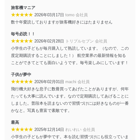
得・利用・提供を行います。また、当社が保有している
旅客機マニア
個人情報は、同意を得ずに目的外利用、第三者への提
★★★★★
2026年03月17日
tomo 会社員
供・開示は行いません。当社においてはこれらの取り組
数十年愛読しておりますが旅客機好きにはたまりません
みを確実にするため、従業者等の教育を徹底してまいり
ます。また、目的外利用を行わないために、適切な管理
毎号必読！！
措置を講じます。
★★★★★
2026年02月28日
トリプルセブン 会社員
法令遵守
小学生の子どもが毎月購入して熟読しています。（なので、この
度定期購読することにしました！） 航空業界の最新情報を知る
当社は、個人情報に関連する法令、国が定める指針及び
ことができてとても面白いようです。毎号楽しみにしています！
その他の規範を遵守します。また、当社の管理の仕組み
に、これらの法令及びその他の規範を常に適合させま
子供が夢中
す。
★★★★★
2026年02月01日
machi 会社員
個人情報の安全管理措置
飛行機大好きな息子に数冊買ってあげたことがありますが、何年
たっても大事に読んでいます。なので定期購読してあげることに
当社は、個人情報の正確性及び安全性を確保するため
しました。普段本を読まないので習慣づけには好きなものが一番
に、下記セキュリティ対策をはじめとする安全対策を実
施し、個人情報の漏えい、滅失またはき損の防止及び是
かなと。写真も豊富で素敵です。
正に努めます。
最高
アクセス制御
★★★★★
2025年12月14日
れいれい 会社員
個人データを取り扱うことのできる機器及び当該
小学生の子どもが夢中です。本を読む習慣づけにも役立っていま
機器を取り扱う従業者を明確化し、 個人データへ