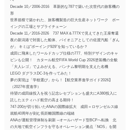
Decade 10／2006-2016 革新的な787で築いた次世代の旅客機の
形
世界規模で築かれた、旅客機製造の巨大生産ネットワーク ボー
イングの工場とサプライチェーン
Decade 11／2016-2026 737 MAX＆777Xで見えてきた王座奪還
夜の新潟港で対面した船体、パイオニアとしての佐渡汽船「ぎん
が」 キミは“ボーイング929”を知っているか？
成田に飛来したワールドカップ仕様の777、特別デザインのキャ
ビンも公開！ カタール航空FIFA World Cup 2026塗装機の全貌
「大人レゴ」でよみがえる、パンナム黎明期を支えた名機
LEGO ダグラスDC-3を作ってみた！
夢の実現は「学校選び」から！【航空業界進学ガイド2026】
（2027年度進学）
待望の成田線投入を祝う記念レセプションも盛大にA380投入に
託したエティハド航空の高まる期待！
747-200が切り拓いたANAの国際線拡大 成田＝ロサンゼルス線
就航40周年が刻む長距離国際線の端緒
ANAが運航管理体制を刷新 ─オールハザード型BCPへ転換 北
の大地で航空インフラを守るオペレーション拠点「NOS」を開