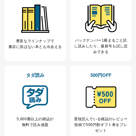
よびその分析のため
お問い合わせ対応、トラブル対
SNS公式アカウン
処、オペレーター教育など応対品
7
トに登録された方
質向上のため
の個人情報
その他当社のプライバシーポリシ
ー等にて公表する利用目的達成の
ため
バックナンバー1冊まるごと試
豊富なラインナップで
※上記の利用目的のうちNo.1～5については保有個人デ
し読み
したり、最新号も試し読
書店に並ばない本とも出会える
ータ（開示対象個人情報）の利用目的であり、下記4.の
みできる
開示等のご請求に対応させていただきます。
なお、6、7については、パートナー（提携企業）様又は
各SNS運営会社様にご請求いただきますようお願い致し
タダ読み
500円OFF
ます。
３．個人情報の第三者提供について
当社は、取得した個人情報を適切に管理し､あらかじめ
本人の同意を得ることなく第三者に提供することはあり
ません。ただし、次の場合は除きます。
法令に基づく場合
5,000冊以上の雑誌が
普段読んでいる雑誌のレビュー
人の生命､身体または財産の保護のために必要がある
無料で読み放題
投稿で
500円割ギフト券をプレ
場合であって、本人の同意を得ることが困難であると
ゼント
き。