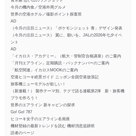
青木勝 想い出のワンショット
今月の機内食／空港外周グルメ
世界の空港ホテル／撮影ポイント探査班
AD
（今月の注目ニュース）「ポケモンジェット 青」デザイン発表
（今月の注目ニュース） 翼に、願いを。JALの2026年七夕イベ
ント
AD
「イカロス・アカデミー」（航大・管制官合格講座）のご案内
「月刊エアライン」定期購読・バックナンバーのご案内
「航空関連」イカロスMOOKのご案内
空港ヒコーキ絶景ガイド ニッポン全国空港放浪記
旅客機ニューモデルが欲しい！
（新連載！） 製作テーマ別、テクで語る連載第2弾 新・旅客機
プラモ作ろう！
世界のエアライン 新キャビンの探求
Go! Go! 787
ヒコーキ女子のエアライン名画座
機材登録の最新トレンドを読む 機材消息追跡班
読者のページ