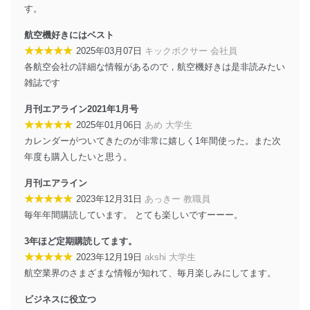
の不要なアクセスを防止しています。
す。
アクセス者の識別と認証
航空機好きにはベスト
機器に標準装備されているユーザー制御機能（ユ
★★★★★
2025年03月07日
キックボクサー 会社員
ーザーアカウント制御）により、個人情報データ
各航空会社の詳細な情報があるので，航空機好きは是非読みたい
ベース等を取り扱う情報システムを使用する従業
雑誌です
者を識別・認証しています。
月刊エアライン2021年1月号
外部からの不正アクセス等の防止
個人データを取り扱う機器等のオペレーティング
★★★★★
2025年01月06日
あめ 大学生
システムを最新の状態に保持しています。
カレンダーがついてきたのが非常に嬉しく1年間使った。また次
個人データを取り扱う機器等にセキュリティ対策
年度も購入したいと思う。
ソフトウェア等を導入し、自動更新 機能等の活用
により、これを最新状態としています。
月刊エアライン
★★★★★
2023年12月31日
あっきー 教職員
情報システムの使用に伴う漏洩等の防止
毎年年間購読しています。 とても楽しいですーーー。
メール等により個人データの含まれるファイルを
送信する場合に、当該ファイルへのパスワードを
3年ほど定期購読してます。
設定しています。
★★★★★
2023年12月19日
akshi 大学生
個人情報保護マネジメントシステムの継続的改善
航空業界のさまざまな情報が知れて、毎月楽しみにしてます。
当社は、内部監査及びマネジメントレビューの機会を通
ビジネスに役立つ
じて、個人情報保護マネジメントシステムを継続的に改