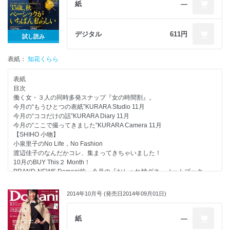
堂本 剛『なら（ず）もん』
Part 03 大人の色気がにじみ出る── ハンサムWomanの肖像
紙
―
井浦 新『隔月 新空館』
Part 04 12月のいい女は“9 to 9ワンピース”を着ている
スヌ子の“徒然めし”
Part 05 私が“色気”を感じる ひと・もの・こと写真館
Domani的大人文化部
Part 06 思わず“触れたくなる”ニットで真冬のいい女、できあがり
デジタル
611円
試し読み
“愛”のファンタジック占い
Part 07 ｢小ぶりバッグ｣をもつだけでなんだか私、色っぽい
プレゼント
Part 08 Domaniメイツの“色っぽい女”変身劇場
SPECIAL別冊付録 OTSUMAMI for Party 23 recipe cards book
表紙：
Part 09 いい女ほど… 服は地味でも、下着は派手
知花くらら
大人の女のダウン選びは｢表｣名品vs｢裏｣名品が新基準
冬まで着ます 最愛トレンチ、レイヤード術
表紙
ブーツで決まる！ 4大流行ボトムの足元コーディネート
目次
Part 10 35歳、大人ですもの “色っぽい髪”になりたくて…
働く女・３人の同時多発スナップ『女の時間割』。
Part 11 働くいい女の“仕込みメーク”秘 テクニック
今月の“もうひとつの表紙”KURARA Studio 11月
35歳の肌悩みには｢ビタミン美容｣がいちばんです！
今月の“ココだけの話”KURARA Diary 11月
12月のザ・編集長コスメ
今月の“ここで撮ってきました”KURARA Camera 11月
「スナック濃好女」
【SHIHO 小物】
文化の秋は劇場へ──｢ライブ｣の醍醐味、教えます！
小泉里子のNo Life，No Fashion
Part 12 ああ、なぜ私たちは｢熟男｣に惹かれるのか!?
渡辺佳子のなんだかコレ、集まってきちゃいました！
Part 13 淑女限定 ｢官能｣の世界にようこそ
10月のBUY This２ Month！
協力社リスト
BRAND-NEWS Domani的・今月の『おしゃれ特ダネ』ノートブック
次号予告
360度どこから見ても美人なダウン、完成しました！ 14名にプレゼン
堂本 剛『なら（ず）もん』
ト！
2014年10月号 (発売日2014年09月01日)
スヌ子の“徒然めし”
この秋、ウワサの新作 資生堂の“肌力UP”美容液を100名にプレゼント！
Domani的大人文化部
On The Street……Kurara Chibana，Tokyo
“愛”のファンタジック占い
大人の女には、やっぱりベーシックが最強です！
紙
―
プレゼント
Part 01 ｢ジャケパンSET｣×３、できました！