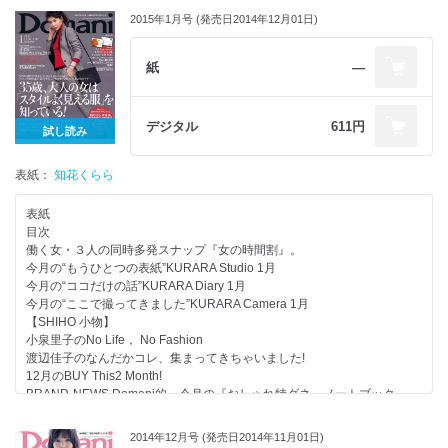
2015年1月号 (発売日2014年12月01日)
紙
―
デジタル
611円
試し読み
表紙：
知花くらら
表紙
目次
働く女・３人の同時多発スナップ『女の時間割』。
今月の“もうひとつの表紙”KURARA Studio 1月
今月の“ココだけの話”KURARA Diary 1月
今月の“ここで撮ってきました”KURARA Camera 1月
【SHIHO 小物】
小泉里子のNo Life， No Fashion
渡辺佳子のなんだかコレ、集まってきちゃいました!
12月のBUY This2 Month!
BRAND-NEWS Domani的・今月の『おしゃれ特ダネ』ノートブック
“ボダム”の優秀コーヒーメーカー＆グラスを100名にプレゼント！
創刊18周年SPECIAL Vol.1 2015年もがんばる“働くいい女”へ18人からの
2014年12月号 (発売日2014年11月01日)