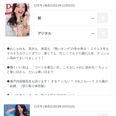
カンタン＆シアワセな旬の食卓 スヌ子の“徒然めし”
【特別付録】Ｄｏｍａｎｉ×ａｌｉｃｅ+ｏｌｉｖｉａ 世界でひとつ
12月号 (発売日2013年11月01日)
カルパラDomani CULTURE PARADISE
の“いい女”ハートマルチポーチ、できました！ タブレットもステーショ
“運命の数字”占い
ナリーもらくらく収納！
プレゼント
紙
―
デジタル
―
◆おしゃれも、気分も、体温も…“熱いオンナ”の冬が来る！ ２０１３年も
そろそろカウントダウン…寒くても、忙しくても３５歳の人生、テンショ
ン高めでまいりましょう！
◆働くいい女は、「コートを着ない日」こそ おしゃれに攻める！ ちょっ
と寒い日から、だいぶ寒い日まで
◆瀬戸内寂聴先生も語ります！ する？ しない？ それとも──？ ３５歳の
「結婚」（切り取り保存版）
◆「バラ色チーク」で、気分も顔もアゲていこ！
◆気が利いていて、センスがいい 働くいい女の「贈り物」ＢＯＯＫ
11月号 (発売日2013年10月01日)