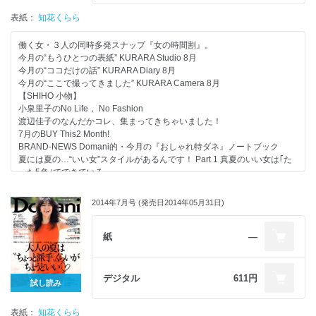
Domani的大人文化部
Part 9 今、いちばん新しい！「表参道」ショップクルーズ
“愛”のファンタジック占い
表紙：
Part 10 「洗えるベーシック服」で晩夏を乗り切る10days
知花くらら
プレゼント
Part 11 Domani4大キャラ別秋のトレンド予習ノート
別冊付録 大人の女が知っておきたい冠婚葬祭マナーハンドブック
35歳から始める「大人の美脚」のつくり方
働く女・３人の同時多発スナップ『女の時間割』。
「ベージュパレット」だって、買い替えなくちゃ！
今月の“もうひとつの表紙” KURARA Studio 8月
夏の終わりの“老け肌”退治スキンケア
今月の“ココだけの話” KURARA Diary 8月
9月のザ・編集長コスメ
今月の“ここで撮ってきました” KURARA Camera 8月
「スナック濃好女」
【SHIHO 小物】
大人限定！ 夏は“外飲み”が気持ちいい
小泉里子のNo Life， No Fashion
「サントリーホール フェスティバル 2014 オープニング・フェス
渡辺佳子のなんだかコレ、集まってきちゃいました！
タ」に10組20名様をご招待します！
7月のBUY This2 Month!
働く女を悩ませる「TOO MUCHな人」あるある事件簿
BRAND-NEWS Domani的・今月の『おしゃれ特ダネ』ノートブック
協力社リスト
夏には夏の…“いい女”スタイルがあるんです！ Part 1 真夏のいい女は｢た
次号予告
った5色｣でできている
堂本 剛『なら（ず）もん』
Part 2 ｢私の夏スタイル、お見せします」／知花くららsays「夏は、いろ
井浦 新『隔月 新空館』
んな女になりたくて」
2014年7月号 (発売日2014年05月31日)
スヌ子の“徒然めし”
小泉里子says「夏にあえてのシックカラーが私流」
Domani的大人文化部
絵美里says「夏こそ流行のチャレンジ時なんです」
“愛”のファンタジック占い
Part 3 ｢たった5アイテム｣でかなうサマーシンプルStyle File
紙
―
プレゼント
Part 4 ポロシャツ ･ 麻シャツ ･ Tシャツ でいい女はおしゃれにクールビ
ズ！
Part 5 エディター吉川 歩さんのこれが35歳“等身大サマーベーシック”で
デジタル
611円
試し読み
す！
Part 6 今年の夏はショートパンツでいつでもどこでも“いい女ヘルシー”
表紙：
Part 7 “肩に掛ける”“腰に巻く”ただそれだけで、おしゃれな女
知花くらら