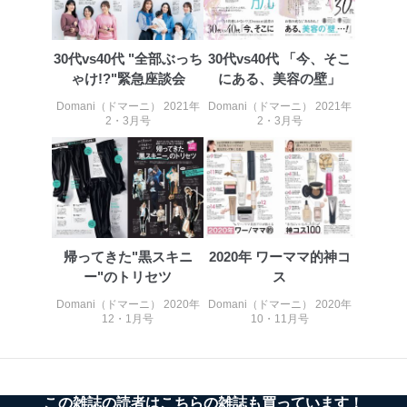
30代vs40代 "全部ぶっち
30代vs40代 「今、そこ
ゃけ!?"緊急座談会
にある、美容の壁」
Domani（ドマーニ） 2021年
Domani（ドマーニ） 2021年
2・3月号
2・3月号
帰ってきた"黒スキニ
2020年 ワーママ的神コ
ー"のトリセツ
ス
Domani（ドマーニ） 2020年
Domani（ドマーニ） 2020年
12・1月号
10・11月号
この雑誌の読者はこちらの雑誌も買っています！