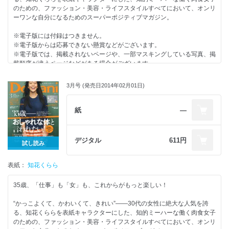
Part4 ハワイ旅がもっと楽しくなる あるあるYellow Page
PART 2 きちんとシルバーVSこなれたゴールド ｢本気買い｣BEST5
のための、ファッション・美容・ライフスタイルすべてにおいて、オンリ
協力社リスト
PART 3 きちんとプリーツVSこなれたタイト いいことありそう…な、春
ーワンな自分になるためのスーパーポジティブマガジン。
Part 15 恥ずかしながら… ｢私、コレやめたいんです｣
の着こなし対決
次号予告
PART 4 女はだれでも、ピンクが似合う
※電子版には付録はつきません。
堂本 剛『なら（ず）もん』
PART 5 気になってました── ショートパンツ解禁です
※電子版からは応募できない懸賞などがございます。
スヌ子の“徒然めし”
PART 6 買い足し服3枚で、春の“いい女”通勤劇場
※電子版では、掲載されないページや、一部マスキングしている写真、掲
Domani的大人文化部
PART 7 ｢きちんと派だってスニーカーがはきたいんです！｣
載順序が違うページなどがある場合がございます。
“愛”のファンタジック占い
PART 8 ｢こなれた派だってレースが着たいんです！」
プレゼント
PART 9 気になるあの人の…最愛バッグとバッグの中身
働く女・３人の同時多発スナップ『女の時間割』。
3月号 (発売日2014年02月01日)
BOOK in BOOK “NEWセットアップ”が私の毎日を変えてくれる！
PART 10 きちんとシャツ＆こなれたブラウス どれ買う？ どう着る？ Q＆
KURARA Studio 4月
BOOK in BOOK Around35歳のREAL BOOK 35歳の｢お金｣
A
KURARA Diary 4月
PART 11 いきなりおしゃれ！ な｢バイカラーバッグ｣を指名買い
KURARA Camera 4月
紙
―
PART 12 無印良品、ZARA、ユニクロで“きちんと”＆“こなれた”セット買
【SHIHO 小物】
い！
小泉里子のNo Life, No Fashion
PART 13 きちんと脚もこなれた脚もこの春はストッキングが(マル必）で
渡辺佳子のなんだかコレ、集まってきちゃいました！
デジタル
611円
試し読み
す
3月のBUY This2 Month！
PART 14 きちんとケアVSこなれたケア これがホントの｢効く美白｣
Domani的・今月の『おしゃれ特ダネ』ノートブック
“ 見えないメーク”で劇的Before→After！
表紙：
FURLA×Domani別注カラー｢本革ポーチ･トリプルセット｣をプレゼント！
知花くらら
5月のザ・編集長コスメ
『Aiバッグ』が手放せない 6名にプレゼント！
「スナック濃好女」
“いい女”スカート、できました！ 計14名にプレゼント！
35歳、「仕事」も「女」も、これからがもっと楽しい！
違いがわかる男と女は“ひとりコーヒー”しています
35歳の春、“雰囲気美人”になりたくて…
35歳──オンナ盛り もっと“恋”してみませんか？
PART 1“きちんとモード”VS“こなれたヘルシー”春は何買う？ どう着回
“かっこよくて、かわいくて、きれい”――30代の女性に絶大な人気を誇
協力社リスト
す？
る、知花くららを表紙キャラクターにした、知的ミーハーな働く肉食女子
次号予告
PART 2 知花くらら×ネイビー SHIHO×ベージュ 小泉里子×グレー
のための、ファッション・美容・ライフスタイルすべてにおいて、オンリ
堂本 剛『なら（ず）もん』