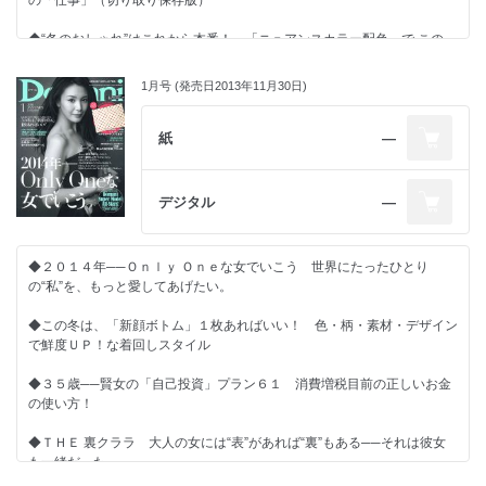
の「仕事」（切り取り保存版）
Part 6 おしゃれな女は、冬から春を“トレンチ”でつないでいます！
Part 7 3月──｢ブーツを脱ぐ日の足元｣正解プラン５
◆“冬のおしゃれ”はこれから本番！ 「ニュアンスカラー配色」で この
Part 8 この春、このバッグと、運命の出会い！
冬、史上最高いいオンナ！
Part 9 春のトレンド“勝手に”ランキング10
Part 10 知ってるようで知らなかった！ 冬服の正しいしまい方、伝授しま
1月号 (発売日2013年11月30日)
◆３５歳の今だから…「黒髪美人」と呼ばれたい
す
35歳──｢おしゃれな体｣と言われたい！
紙
―
SHIHO編 女の憧れ｢SHIHOボディ｣は、日々、こうしてつくられる
解説編 大人の女が目ざすべき｢おしゃれな体｣ってこういうこと！
下着編 「おしゃれな体」は、実はランジェリーでつくれるんです
デジタル
―
エクササイズ編 あなたも｢おしゃれな体｣になれる！ 秘テク、教えます
実践編 実録！ 女･妻･母の｢おしゃれな体｣になれるまでDiary
Part 11 ショートの方が女っぽい これ、本当なんです
Part 12 忙しくても美肌…の秘密は｢オフィスコスメ｣にあり！
◆２０１４年──Ｏｎｌｙ Ｏｎｅな女でいこう 世界にたったひとり
働く女の｢溺愛コスメ｣ グランプリ2013-2014
の“私”を、もっと愛してあげたい。
この感動、今すぐあなたと分け合いたい！ 3月のザ・編集長コスメ
真夜中の美セレブふたりが、今宵もコスメ道を熱く語る！ 「スナック濃
◆この冬は、「新顔ボトム」１枚あればいい！ 色・柄・素材・デザイン
好女」
で鮮度ＵＰ！な着回しスタイル
チョコとオンナの秘密の関係
春一番、｢春メンズ｣に会いたくて
◆３５歳──賢女の「自己投資」プラン６１ 消費増税目前の正しいお金
Part 13 35歳いい女の｢私、コレ捨ててます！｣Report
の使い方！
協力社リスト
次号予告
◆ＴＨＥ 裏クララ 大人の女には“表”があれば“裏”もある──それは彼女
堂本 剛『なら（ず）もん』
も一緒だった
井浦 新『隔月 新空館』