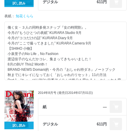
Part 04 いい女ほど“さりげなく”ジャケットを着ているという事実
デジタル
611円
試し読み
プレゼント
Part 05 ネイビー＆カーキが主役の｢地味色トリコロール｣
Part 06 ファッションプロは“安くていいもの”の目利きです！
表紙：
Part 07 エディター吉川 歩さんの｢Myシンプル｣をつくる5つのキーワー
知花くらら
ド
Part 08 大人の女の条件──それは｢トレンチ｣が似合うこと
働く女・３人の同時多発スナップ『女の時間割』。
Part 09 35歳の毎日にちょうどいい｢TOKYOシンプル｣3大ブランド
今月の“もうひとつの表紙” KURARA Studio 9月
Part 10 大人になった今だから…｢セミオーダー｣始めませんか？
今月の“ココだけの話” KURARA Diary 9月
Part 11 なんだか素敵…な女は“おしゃれの小技”を知っている！
今月の“ここで撮ってきました” KURARA Camera 9月
秋靴＆秋バッグ誌上セレクトショップ 本日開店！
【SHIHO 小物】
暮らすように過ごしたい 知花くらら、少し大人…なN.Y.Days
小泉里子のNo Life，No Fashion
流行をほどよくMIXするのがデイリースタイルin N.Y.
渡辺佳子のなんだかコレ、集まってきちゃいました！
N.Y.キャリア気分でちょっとモードにジュエリーを…
8月のBUY This2 Month！
So Fabulous! 知花くららの N.Y.Days スピンオフダイアリー
BRAND-NEWS Domani的・今月の『おしゃれ特ダネ』ノートブック
Part 12 塗る？ 塗らない？ 35歳のベースメーク、ふたつの結論
秋までにキレイになっておく「おしゃれのリセット」11の方法
Part 13 秋、アイメークを変えて“艶っぽい女”になりませんか？
Part 1 “ちょっぴり秋”な定番アイテムで気分も変わる！ おしゃれも変
Part 14 最新｢角質ケア｣でその肌、ひと皮むいてみませんか？
わる！
10月のザ・編集長コスメ
Part 2 夏から秋へ――たった5枚の「リセット・ベーシック」
2014年8月号 (発売日2014年07月01日)
「スナック濃好女」
Part 3 「モノトーン通勤」でキリッと爽やか！
Part 15 働くいい女は、｢ベッドルーム｣がスゴイらしい！？
Part 4 着回してもずっと新鮮！「夏→秋ワンピース」の3か月活用
Part 16 教えて！ 叶 恭子さん How to be“大人のいい女”
Part 5 そろそろ本気で見つけたい！ 大人目線の「スタッズ＆フープ」
紙
―
協力社リスト
ピアス
次号予告
Part 6 「とりあえず…」に見せません！ カーディガン10の作戦
堂本 剛『なら（ず）もん』
Part 7 毎日おしゃれな“季節の変わり目”リアルSTYLE
デジタル
611円
試し読み
スヌ子の“徒然めし”
Part 8 リアル企業6社に潜入！ 残暑の仕事服、見せてください