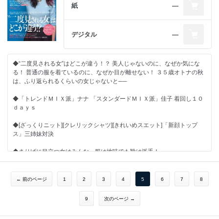
紙
―
デジタル
―
◆“二度見される女”はどこが違う！？ 美人じゃないのに、なぜか気にな
る！ 普通の服を着ているのに、なぜか目が離せない！ ３５歳オトナの秋
は、ふり返られるくらいの女じゃないと──
◆「トレンドＭＩＸ派」ナナ 「スタンダードＭＩＸ派」佳子 着回し１０
ｄａｙｓ
◆[ざっくりニット][クレリックシャツ][きれいめスエット]「新顔トップ
ス」三姉妹対決
◆さりげに目立つ女はみんな…服は地味でも靴は派手！
◆男も女もふり返る… 私も「佳子ヘア」になれますか？
← 前のページ
1
2
3
4
5
6
7
8
9
次のページ →