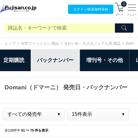
0
ログイン/
新規無料
登録
カート
メニュー
トップ
女性ファッション 雑誌
きれいめ・大人カジュアル系 雑誌
Doma
定期購読
バックナンバー
増刊号・その他
Domani（ドマーニ） 発売日・バックナンバー
全128件中
61 〜 75 件を表示