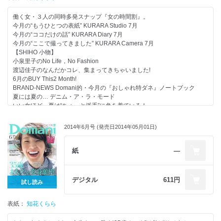
Part 8 スカートを着る日のカジュアルSET、できました
Part 9 薄着の季節──いい女には“仕込み下着”が必要なんです！
働く女・３人の同時多発スナップ『女の時間割』。
Part 10 夏には夏のカジュアルの名品12
今月の“もうひとつの表紙” KURARA Studio 7月
2014年上半期ベストコスメは、これだ！
今月の“ココだけの話” KURARA Diary 7月
“おしゃれに見える”まとめ髪
今月の“ここで撮ってきました” KURARA Camera 7月
日焼け止めのお代わり、いかがですか？
【SHIHO 小物】
8月のザ・編集長コスメ
小泉里子のNo Life，No Fashion
「スナック濃好女」
渡辺佳子のなんだかコレ、集まってきちゃいました!
井浦 新さんと一緒に涼しい“和”、始めてみませんか？
6月のBUY This2 Month!
協力社リスト
BRAND-NEWS Domani的・今月の『おしゃれ特ダネ』ノートブック
“昭和”がキテるって、本当ですか？
夏には夏の… デニム・ア・ラ・モード
次号予告
いい女ほど、夏は“ちょっと派手”に色を着ている！
堂本 剛『なら（ず）もん』
PART 1 ビタミンカラー通勤、始めます
スヌ子の“徒然めし”
PART 2 この夏、いい女の合い言葉は“黒はかわいく、ベージュはかっこよ
2014年6月号 (発売日2014年05月01日)
Domani的大人文化部
く”
“愛”のファンタジック占い
PART 3 アニマル柄 or サファリ柄 があれば ほら！ 地味色着ててもイイ女
プレゼント
PART 4 メンズ誌がお手本 今年こそ｢カラーパンツ｣を洒落て着る！
紙
―
Book in Book Around 35歳の REAL BOOK vol.4 35歳の｢健康｣
PART 5 シンプルなのにセンスがいい…は流行｢カラーブロック｣でかない
ます
PART 6 Theoryのセットアップ、プレゼント！
デジタル
611円
試し読み
PART 7 街で着る｢ペールトーン｣
PART 8 雨の日こそ“気分が上がる”おしゃれをしている！
表紙：
PART 9 夏からは｢コンビ時計｣で無敵の女
知花くらら
PART 10 おしゃれな女ほど理由あって、NAVYワンピース