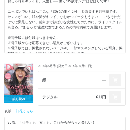
PART 11 ｢ホワイトトラッド｣ってこういうこと！
おしゃれもキレイも、人生も── 働く“35歳オンナ”は欲ばりです！
PART 12 あなたを後押ししてくれる！ ラッキーカラーの夏小物
あなたはどっちに ｢自己投資｣？ 35歳の「表」名品VS「裏」名品
ニッポンでいちばん元気な「30代の働く女性」を応援する月刊誌です。
“ちょっと派手”ないい女は素がキレイ！ PART 1 35歳、美しい髪のトリセ
センスがいい、肌や髪がキレイ、なおかつメークもうまい──でもそれだ
ツ
けでは満足しない、前向きで欲ばりな女性たちのために、ライフスタイル
PART 2 夏の始まりを感じたら 大人だって“ジューシーメーク”
も含め、“まるっと”素敵な女であるための情報満載でお届けします。
PART 3 ひんやり潤って、気持ちいい｢ローション美容｣を始めなきゃ！
7月のザ・編集長コスメ
※電子版には付録はつきません。
「スナック濃好女」
※電子版からは応募できない懸賞がございます。
おいしく食べて、キレイになる これが噂の｢美人カレー｣
※電子版では、掲載されないページや、一部マスキングしている写真、掲
完全潜入レポート｢女子会｣はオンナの栄養です！
載順序が違うページなどがある場合がございます。
気になる｢毛｣問題、みんなホントはどうしてる？
協力社リスト
2014年5月号 (発売日2014年04月01日)
次号予告
目次
堂本 剛『なら（ず）もん』
働く女・３人の同時多発スナップ『女の時間割』。
井浦 新『隔月 新空館』
今月の“もうひとつの表紙”KURARA Studio 6月
紙
―
スヌ子の“徒然めし”
今月の“ココだけの話”KURARA Diary 6月
Domani的大人文化部
今月の“ここで撮ってきました”KURARA Camera 6月
“愛”のファンタジック占い
【SHIHO 小物】
デジタル
611円
試し読み
プレゼント
小泉里子のNo Life, No Fashion
渡辺佳子のなんだかコレ、集まってきちゃいました！
表紙：
5月のBUY This2 Month!
知花くらら
BRAND-NEWS Domani的・今月の『おしゃれ特ダネ』ノートブック
TOD’Sのバッグ＆ウォレット、セットで２名にプレゼント！
35歳、「仕事」も「女」も、これからがもっと楽しい！
FURLA×Domani別注カラー｢本革ポーチ･トリプルセット｣をプレゼント！