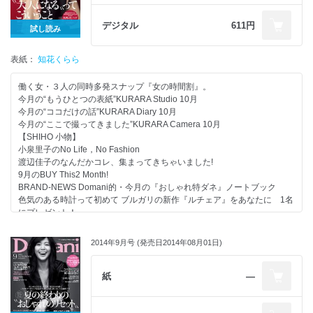
Book in Book Around 35歳のREAL BOOK vol.5 35歳の｢京都｣
Part 02 ベージュとグレーの｢シネマ配色｣
Part 03 “いい女タイト”ってこういうこと
デジタル
611円
試し読み
Part 04 ベーシックなのに新しい“大人チェック”という選択
Part 05 最新｢セットアップ｣BEST6
表紙：
Part 06 いつものその服、レザーに替えたら女っぽい！
知花くらら
Part 07 今度の週末、｢ニット×デニム｣でセクシーに
Part 08 色っぽい手元なら“カルティエ”のミニ時計が絶対です
働く女・３人の同時多発スナップ『女の時間割』。
Part 09 クルー＆タートルを素敵に着られる女になりたい
今月の“もうひとつの表紙”KURARA Studio 10月
Part 10 働くいい女の｢ぺたんこ靴｣Q＆A
今月の“ココだけの話”KURARA Diary 10月
本音で選ぶ 本音で探す「35歳のコート｣BOOK
今月の“ここで撮ってきました”KURARA Camera 10月
夕方になると“落ちる肌”に今すぐ救済スキンケア
【SHIHO 小物】
大人のための“囲み目メーク”でドキッとするほどいい女
小泉里子のNo Life，No Fashion
仕事 休日 夜“印象美人”は、3つの香りをもっている！
渡辺佳子のなんだかコレ、集まってきちゃいました!
11月のザ・編集長コスメ
9月のBUY This2 Month!
「スナック濃好女」
BRAND-NEWS Domani的・今月の『おしゃれ特ダネ』ノートブック
大人になったら…“ひとり旅”っていいものです
色気のある時計って初めて ブルガリの新作『ルチェア』をあなたに 1名
協力社リスト
にプレゼント！
最近、“いい涙”流してますか？
ショートパンツが新鮮！ 着回し自在のセットアップ、できました 計50
働くいい女の｢ビューティ事情｣教えてください！
名にプレゼント！
2014年9月号 (発売日2014年08月01日)
次号予告
“ヘルノ”のモノトーンダウンなら秋から冬までいい女 計7名にプレゼン
堂本 剛『なら（ず）もん』
ト！
井浦 新『隔月 新空館』
Part 01 35歳──“大人になる”ってこういうこと
紙
―
スヌ子の“徒然めし”
Part 02 この秋、働くいい女にはたった8枚の服があればいい！
Domani的大人文化部
Part 03 強く、凜と、潔く──｢黒｣を着る女は美しい
“愛”のファンタジック占い