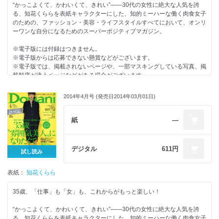
2014年度「新Domaniメイツ」始動します！
“かっこよくて、かわいくて、きれい”――30代の女性に絶大な人気を誇
35歳──あなたの変身願望、かなえます！ Part 01 ｢Domani変身バス｣
る、知花くららを表紙キャラクターにした、知的ミーハーな働く肉食女子
参上！
のための、ファッション・美容・ライフスタイルすべてにおいて、オンリ
Part 02 “ちょい派手”アイテムをプラスして、夏までに変わります！ 宣
ーワンな自分になるためのスーパーポジティブマガジン。
言
Part 03 爽やかヘルシーをひとり占め ｢ホワイト美人｣になる方法
※電子版には付録はつきません。
Part 04 もしも知花くららが○○だったら──？
※電子版からは応募できない懸賞などがございます。
Part 05 私にも似合う！ ｢クロップドトップス｣見つけた
※電子版では、掲載されないページや、一部マスキングしている写真、掲
Part 06 おしゃれプロ７人の私たち、TPOに合わせて毎日“変身”楽しんで
載順序が違うページなどがある場合がございます。
ます！
Part 07 お値打ち 大ぶりアクセサリー
2014年4月号 (発売日2014年03月01日)
Part 08 初夏の“カラフルMIX”配色ノート
目次
Part 09 おしゃれセレブの 華麗なる“変身”放浪記
働く女・３人の同時多発スナップ『女の時間割』。
Part 10 バッグだって｢夏素材｣に衣替え！
KURARA Studio 5月
紙
―
Part 11 Domaniメイツの私服＋アルファで マンネリ解消
KURARA Diary 5月
Before→After！
KURARA Camera 5月
Part 12 今どき美人はみんな幸せの“淡い太眉”だった！
【SHIHO 小物】
デジタル
611円
試し読み
Part 13 ｢洗顔｣を変えれば肌が変わる
小泉里子のNo Life, No Fashion
Part 14 きちんとVSこなれた ｢手×足ネイル｣セットの法則
渡辺佳子のなんだかコレ、集まってきちゃいました！
6月のザ・編集長コスメ
表紙：
4月のBUY This２ Month！
知花くらら
「スナック濃好女」
Domani的・今月の『おしゃれ特ダネ』ノートブック
ALL口コミ 大人のハワイ
Go！ Go！ Sports Girl！
35歳、「仕事」も「女」も、これからがもっと楽しい！
Part1 長谷川 潤のとっておき My Private Hawaii
FURLA×Domani別注カラー｢本革ポーチ･トリプルセット｣をプレゼント！
Part2 Hawaiiマニア17人が選ぶ ディープなハワイBEST3
“きちんと”VS“こなれた”春はバージョンUPでいく！ PART 1 御用達ブラン
“かっこよくて、かわいくて、きれい”――30代の女性に絶大な人気を誇
Part3 女・妻・母が本音でTALK それぞれの極楽ハワイステイ
ドマトリックス
る、知花くららを表紙キャラクターにした、知的ミーハーな働く肉食女子