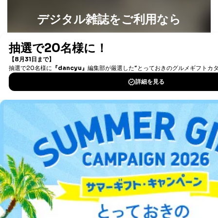
デジタル雑誌をご利用なら
最新号〜バックナンバーまで7000冊以上の雑誌
（電子
書籍）が無料で読み放題！
タダ読みサービス
を楽しもう！
DOWNLOAD FOR IOS
DOWNLOAD FOR ANDROID
ご利用方法はこちら
総合案内
アフィリエイト
採用情報