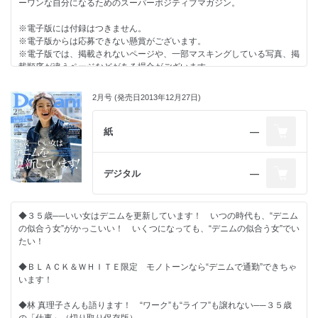
PART 3 春の通勤スタイルは、毎日｢ジャケパン｣で大丈夫！
ーワンな自分になるためのスーパーポジティブマガジン。
井浦 新『隔月 新空館』
PART 4 私たち、｢パリっぽい女｣が憧れです
スヌ子の“徒然めし”
PART 5 ちょっぴりモードを加えたら、ボーダー着ても“いい女”
※電子版には付録はつきません。
Domani的大人文化部
PART 6 いつものシャツ＆ブラウスを｢ゆる･ふわ･とろみ｣に変えてみて…
※電子版からは応募できない懸賞がございます。
“愛”のファンタジック占い
PART 7 エディター吉川 歩さんの春ベーシック、こうなってます！
※電子版では、掲載されないページや、一部マスキングしている写真、掲
プレゼント
PART 8 シンプルトップスに｢派手系｣どやッ スカートが正解です！
載順序が違うページなどがある場合がございます。
PART 9 だれよりも｢白｣が似合う女のEvery Day, Every Time
PART 10 流行の｢春コート｣で出かけたらほら、振り返られちゃった
目次
2月号 (発売日2013年12月27日)
35歳、本音で選ぶ靴＆バッグ全員集合！
～ある日、ある時、ある場所で～働く女・３人の同時多発スナップ『女の
PART 11 パウダリーファンデーションで｢幸せそう… ｣な肌、できます！
時間割』。
PART 12 35歳の｢アンチエイジングコスメ｣名品LIST
今月の“もうひとつの表紙”KURARA Studio 3月
紙
―
PART 13 知らなきゃ損する！？ ｢コスメカウンター｣は美人の近道
今月の“ココだけの話”KURARA Diary 3月
4月のザ・編集長コスメ
今月の“ここで撮ってきました”KURARA Camera 3月
「スナック濃好女」
【SHIHO 小物】
デジタル
―
PART 14 拝見！ 女･妻･母の｢お･も･て･な･し｣マイホーム
小泉里子のNo Life, No Fashion
PART 15 ｢ボクらも好き｣ 男はこんな“雰囲気美人”に弱いんです
渡辺佳子のなんだかコレ、集まってきちゃいました！
PART 16 “雰囲気美人”の「笑い方」「話し方」「歩き方」
2月のBUY This２ Month!
◆３５歳──いい女はデニムを更新しています！ いつの時代も、“デニム
協力社リスト
BRAND-NEWS Domani的・今月の『おしゃれ特ダネ』ノートブック
の似合う女”がかっこいい！ いくつになっても、“デニムの似合う女”でい
次号予告
PRESENT① Domani× kate spade new york
たい！
堂本 剛『なら（ず）もん』
PRESENT② Domani×EPOCA
スヌ子の“徒然めし”
早い人は、“春”始めてます！ Part 1 One Day, Driving West Coast
◆ＢＬＡＣＫ＆ＷＨＩＴＥ限定 モノトーンなら“デニムで通勤”できちゃ
新連載START！ Domani的大人文化部
Part 2 「冬色＋春色」でなんちゃって春、楽しんでます
います！
リニューアル新連載 “愛”のファンタジック占い
Part 3 “プリント”を着た女から、春が来る
プレゼント
Part 4 Domani的“働くいい女”の通勤ジャーナル2014
◆林 真理子さんも語ります！ “ワーク”も“ライフ”も譲れない──３５歳
別冊付録 東京ミッドタウンで始める、春のUPDATE計画
Part 5 ２月晩冬→3月春先→4月春本番「３か月ワンピース」スライド術