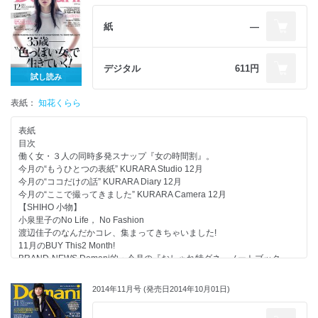
メッセージ
Vol.2 渡辺佳子、母になる ～今までと、これからと～
Vol.3 男と女の新春、東京、下町散歩
紙
―
私たちに何より大切なのは、｢スタイルよく見える｣ことでした
大人の女の「スタイルよく見える」服と着こなし Part 01 忙しく働く女の
シーン別｢SETメニュー｣×4 発表します！
デジタル
611円
Part 02 真冬だって｢スタイル美人｣の絶対ルール6
試し読み
Part 03 本当に“スタイルよく見える”スーパーベーシック4発表！
表紙：
Part 04 おしゃれプロの秘スタイルアップ術
知花くらら
Part 05 休日カジュアルも｢スタイルいいね｣がほめ言葉
Part 06 タイツと靴でほっそり！ すらり！ 足長見せには「ミニボトム」
表紙
Part 07 冬服×まとめ髪＝スッキリ見える 3つの法則、教えます
目次
Part 08 いつもの服が違って見える！ ｢スタイルいい｣に効く下着
働く女・３人の同時多発スナップ『女の時間割』。
2015年─運命を変える｢自己投資｣
今月の“もうひとつの表紙” KURARA Studio 12月
Chapter 1 なりたい女になるための“コレ欲しい”名品リスト
今月の“ココだけの話” KURARA Diary 12月
Chapter 2 35歳──コスメの投資で「肌運命」は変えられる！
今月の“ここで撮ってきました” KURARA Camera 12月
Chapter 3 人生が変わる家電選び
【SHIHO 小物】
20％小顔になれる！ これがウワサの｢縮小メーク｣
小泉里子のNo Life， No Fashion
働くいい女が“お風呂でしていること”TOP6
渡辺佳子のなんだかコレ、集まってきちゃいました!
1月のザ・編集長コスメ
11月のBUY This2 Month!
「スナック濃好女」
BRAND-NEWS Domani的・今月の『おしゃれ特ダネ』ノートブック
一緒に食べたい 男のこだわり｢俺の鍋｣
リンクス オブ ロンドンの最愛ブレスレットを70名にプレゼント！
だれでもできる！ 必勝｢大そうじ｣カレンダー
35歳──“色っぽい女”で生きていく! “大人の色気”ってなんですか？
2014年11月号 (発売日2014年10月01日)
協力社リスト
Part 01“ シンプルなのに女っぽい”冬の着回し9Days
次号予告
Part 02 真冬の｢スモーキーカラー｣配色レシピ