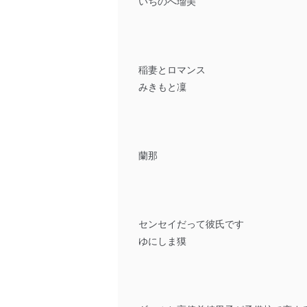
いちのへ瑠美
稲妻とロマンス
みきもと凜
蘭那
センセイだって彼氏です
ゆにしま獏