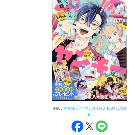
表紙：
中島颯人
/
世界
/
FANTASTICS
/
八木優
征