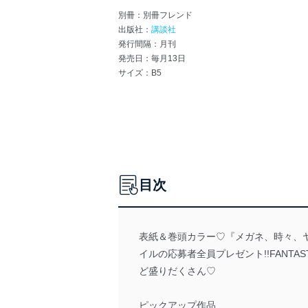
別冊：別冊フレンド
出版社：
講談社
発行間隔：月刊
発売日：毎月13日
サイズ：B5
目次
表紙＆巻頭カラー♡『メガネ、時々、
イルの応募者全員プレゼント!!FAN
ど盛りだくさん♡
ピックアップ作品