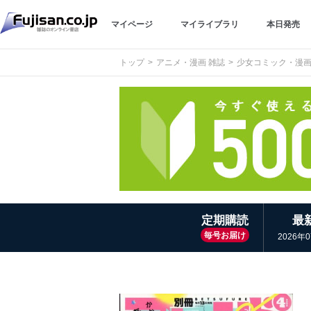
マイページ
マイライブラリ
本日発売
トップ
アニメ・漫画 雑誌
少女コミック・漫
定期購読
最
毎号お届け
2026年