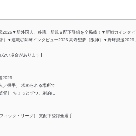
鑑2026▼新外国人、移籍、新規支配下登録を全掲載！▼新戦力インタビ
］▼連載◎熱球インタビュー2026 高寺望夢［阪神］▼野球浪漫202
れない場合があります】
2026
人／投手］ 求められる場所で
監督］ ちょっとずつ、劇的に
シフィック・リーグ］ 支配下登録全選手