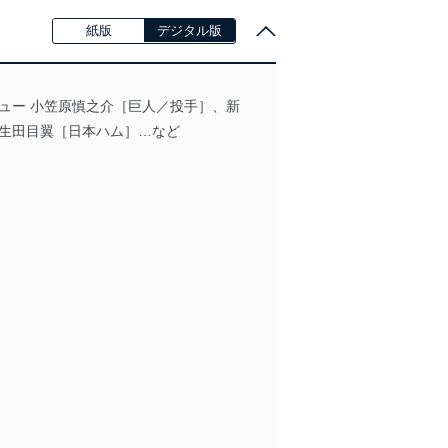
紙版
デジタル版
ュー 小笠原慎之介［巨人／投手］、新
6 生田目翼［日本ハム］…など