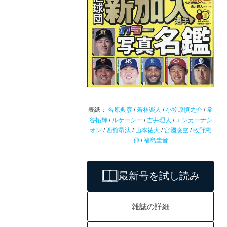
表紙：
名原典彦
/
若林楽人
/
小笠原慎之介
/
常
谷拓輝
/
ルケーシー
/
吉井理人
/
エンカーナシ
オン
/
西舘昂汰
/
山本祐大
/
宮國凌空
/
牧野憲
伸
/
福島圭音
最新号を試し読み
雑誌の詳細