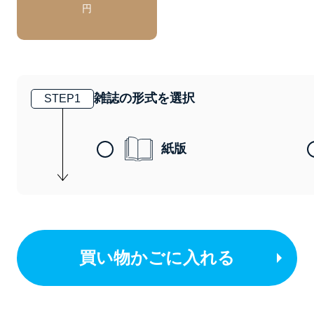
円
雑誌の形式を選択
STEP
1
紙版
買い物かごに入れる