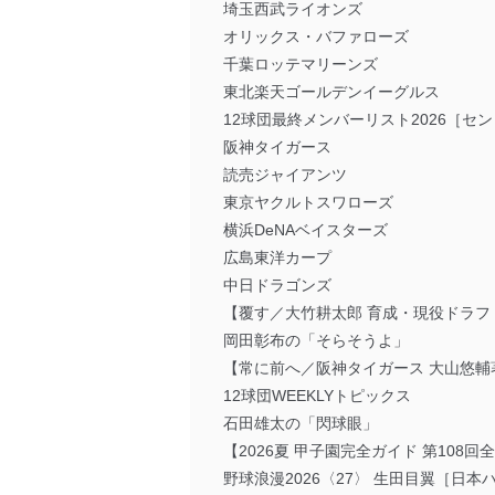
埼玉西武ライオンズ
オリックス・バファローズ
千葉ロッテマリーンズ
東北楽天ゴールデンイーグルス
12球団最終メンバーリスト2026［セ
阪神タイガース
読売ジャイアンツ
東京ヤクルトスワローズ
横浜DeNAベイスターズ
広島東洋カープ
中日ドラゴンズ
【覆す／大竹耕太郎 育成・現役ドラ
岡田彰布の「そらそうよ」
【常に前へ／阪神タイガース 大山悠輔
12球団WEEKLYトピックス
石田雄太の「閃球眼」
【2026夏 甲子園完全ガイド 第108
野球浪漫2026〈27〉 生田目翼［日本