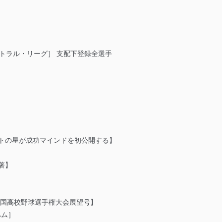
ントラル・リーグ］ 支配下登録全選手
フトの星が成功マインドを初公開する】
著】
回全国高校野球選手権大会展望号】
ハム］