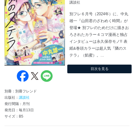
講談社
別フレ６月号（2024年）に、中丸
雄一『山田君のざわめく時間』が
登場★ 別フレのためだけに描きお
ろされたカラー４コマ漫画と独占
インタビューは永久保存モノ!! 表
紙&巻頭カラーは超人気『隣のス
テラ』（餡蜜）。...
目次を見る
別冊：別冊フレンド
出版社：
講談社
発行間隔：月刊
発売日：毎月13日
サイズ：B5