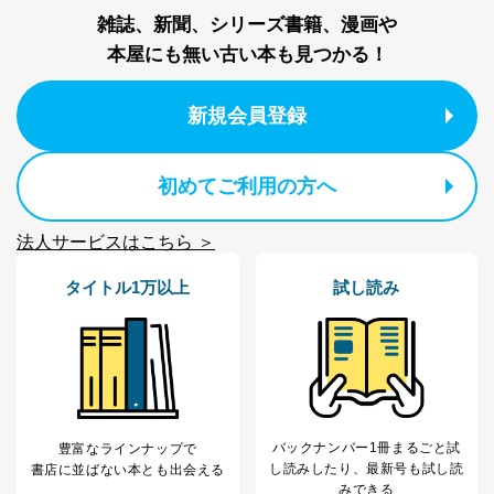
送信する場合に、当該ファイルへのパスワードを
雑誌、新聞、シリーズ書籍、漫画や
設定しています。
本屋にも無い古い本も見つかる！
個人情報保護マネジメントシステムの継続的改善
新規会員登録
当社は、内部監査及びマネジメントレビューの機会を通
じて、個人情報保護マネジメントシステムを継続的に改
善し、常に最良の状態を維持します。
初めてご利用の方へ
苦情及び相談受付け窓口
法人サービスはこちら ＞
貴殿の個人情報及び当社の個人情報保護マネジメントシ
ステムに関するご相談及び苦情については以下までご連
絡ください。
タイトル1万以上
試し読み
適切、かつ迅速に対応させていただきます。
株式会社富士山マガジンサービス 個人情報問い合わせ
係
TEL：0570-200-223
FAX：03-5459-7073
e-mail：
cs@fujisan.co.jp
バックナンバー1冊まるごと試
豊富なラインナップで
改訂：2025年2月20日
し読み
したり、最新号も試し読
書店に並ばない本とも出会える
制定：2005年4月1日
みできる