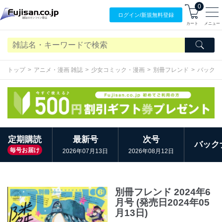
0
ログイン/
新規無料
登録
カート
メニュー
トップ
アニメ・漫画 雑誌
少女コミック・漫画
別冊フレンド
バックナ
定期購読
最新号
次号
バック
毎号お届け
2026年07月13日
2026年08月12日
別冊フレンド 2024年6
月号 (発売日2024年05
月13日)