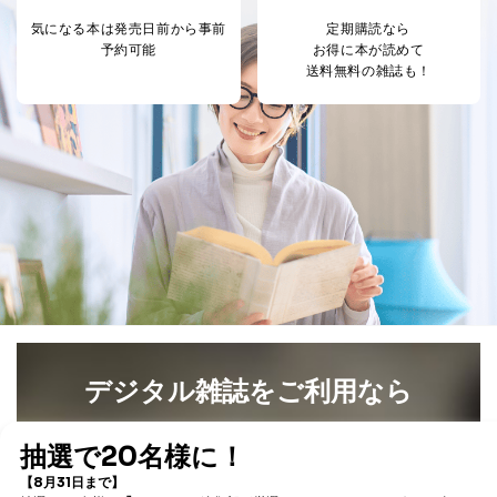
商品代金回収のため
ｅメール等による商品、サービ
気になる本は
発売日前から事前
定期購読なら
ス、キャンペーン等の広告の案内
予約可能
お得に本が読めて
当社の定期購読サ
のため
送料無料の雑誌も！
1
ービス等をご利用
個人が特定できない形で取得した
の方の個人情報
閲覧履歴や購買履歴等の情報を分
析して、趣味・嗜好に
応じた新商品・サービスに関する
広告のため
当社にお問合わせ
お問い合わせ対応、トラブル対
2
いただいた方の個
処、オペレーター教育など応対品
人情報
質向上のため
カスタマーQ＆Aサイトの投稿内容
の確認のため
ｅメール等によるカスタマーQ＆A
当社カスタマーQ＆
サイトのサービス内容のご案内の
3
Aサービス利用者
ため
ｅメール等による商品、サービ
ス、キャンペーン等の広告に関す
デジタル雑誌をご利用なら
るご案内のため
採用応募者の方の
最新号〜バックナンバーまで7000冊以上の雑誌
（電子
4
採用選考、ご連絡のため
個人情報
書籍）が無料で読み放題！
当社の従業者の個
人事、総務などの雇用管理等のた
タダ読みサービス
を楽しもう！
5
人情報
め