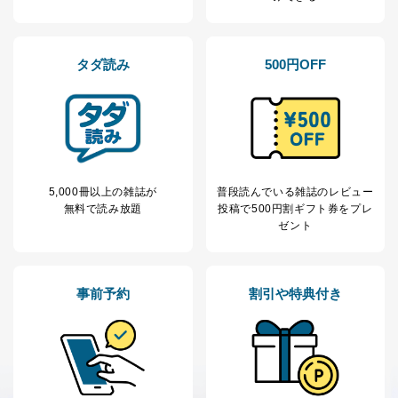
株式会社富士山マガジンサービス
代表取締役会長 西野 伸一郎
個人情報の取扱いについて
タダ読み
500円OFF
１．個人情報保護管理者
当社は以下の個人情報保護管理者を設置し、個人情報保
護管理者の責任のもと、個人情報を取得・アクセス・利
用・提供・管理いたします。
東京都渋谷区南平台町16-11
5,000冊以上の雑誌が
普段読んでいる雑誌のレビュー
株式会社富士山マガジンサービス
無料で読み放題
投稿で
500円割ギフト券をプレ
代表取締役会長 西野 伸一郎
ゼント
個人情報保護管理者: 経営管理グループディレクター 前
田 嘉也
２．利用目的
事前予約
割引や特典付き
当社が取り扱う開示対象個人情報の利用目的は次のとお
りです。
No
個人情報の種類
利用目的
購入商品の配送のため