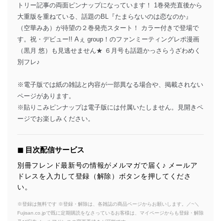
トリー記事の両面ピンナップになっています！ 1巻発売直後から
大重版を重ねている、話題のBL『たまらないのは恋なのか』
（空華みあ）が待望の２巻発売スタート！ カラー付きで登場で
す。祝・デビュー!! Aぇ group！のファンミーティングレポ漫画
（黒月 悠）も見逃せません★ ６月号も話題かっさらうざわめく
別フレ♪
※電子版では紙の雑誌と内容が一部異なる場合や、掲載されない
ページがあります。
※貼りこみピンナップは電子版には付属いたしません。見開きペ
ージでお楽しみください。
◼︎ 目次配信サービス
別冊フレンド最新号の情報がメルマガで届く♪ メールア
ドレスを入力して登録（解除）ボタンを押してくださ
い。
※登録は無料です ※登録・解除は、各雑誌の商品ページからお願いします。／~＼
Fujisan.co.jpで既に定期購読をなさっているお客様は、マイページからも登録・解除