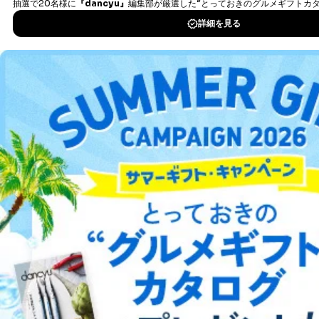
パートナー（提携
購入商品配送のため
企業）からの委託
提携企業及びお客様がご購入され
DOWNLOAD FOR IOS
により当社の
た商品の発売元企業からのｅメー
6
定期購読サービス
ル等による商品、
DOWNLOAD FOR ANDROID
等をご利用の方の
サービス、キャンペーン等の広告
個人情報
に関するご案内のため
当社のサービス利用状況の把握お
よびその分析のため
ご利用方法はこちら
お問い合わせ対応、トラブル対
SNS公式アカウン
処、オペレーター教育など応対品
7
トに登録された方
質向上のため
の個人情報
その他当社のプライバシーポリシ
総合案内
ー等にて公表する利用目的達成の
ため
アフィリエイト
採用情報
※上記の利用目的のうちNo.1～5については保有個人デ
ータ（開示対象個人情報）の利用目的であり、下記4.の
開示等のご請求に対応させていただきます。
プレスリリース
お問い合わせ
なお、6、7については、パートナー（提携企業）様又は
各SNS運営会社様にご請求いただきますようお願い致し
ます。
利用規約
プライバシーポリシー
特定商取引法に基づく表示
会社案内
出版社の皆様へ
投資家の皆様へ
サイトマップ
３．個人情報の第三者提供について