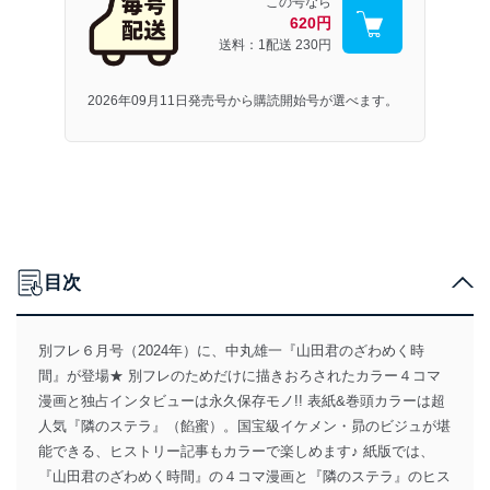
この号なら
620円
送料：1配送
230円
2026年09月11日発売号から購読開始号が選べます。
目次
別フレ６月号（2024年）に、中丸雄一『山田君のざわめく時
間』が登場★ 別フレのためだけに描きおろされたカラー４コマ
漫画と独占インタビューは永久保存モノ!! 表紙&巻頭カラーは超
人気『隣のステラ』（餡蜜）。国宝級イケメン・昴のビジュが堪
能できる、ヒストリー記事もカラーで楽しめます♪ 紙版では、
『山田君のざわめく時間』の４コマ漫画と『隣のステラ』のヒス