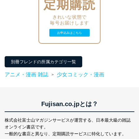
定期購読
当社は、個人情報の正確性及び安全性を確保するため
に、下記セキュリティ対策をはじめとする安全対策を実
施し、個人情報の漏えい、滅失またはき損の防止及び是
きれいな状態で
正に努めます。
毎号お届けします
アクセス制御
個人データを取り扱うことのできる機器及び当該
お申込みはこちら
機器を取り扱う従業者を明確化し、 個人データへ
の不要なアクセスを防止しています。
アクセス者の識別と認証
別冊フレンドの所属カテゴリ一覧
機器に標準装備されているユーザー制御機能（ユ
ーザーアカウント制御）により、個人情報データ
アニメ・漫画 雑誌
少女コミック・漫画
ベース等を取り扱う情報システムを使用する従業
>
者を識別・認証しています。
外部からの不正アクセス等の防止
個人データを取り扱う機器等のオペレーティング
Fujisan.co.jpとは？
システムを最新の状態に保持しています。
個人データを取り扱う機器等にセキュリティ対策
ソフトウェア等を導入し、自動更新 機能等の活用
株式会社富士山マガジンサービスが運営する、
日本最大級の雑誌
により、これを最新状態としています。
オンライン書店です。
情報システムの使用に伴う漏洩等の防止
一般的な書店と異なり、
定期購読サービスに特化しています。
メール等により個人データの含まれるファイルを