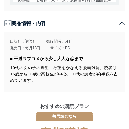
を実施し、お客様への「安心」の提供及び社会的責任の
責務を果たすことを確実にいたします。
個人情報の取得・利用・提供について
商品情報・内容
当社は、個人情報の取得・利用・提供に際して、その利
用目的を明確にし、本人の同意を得たうえで利用目的の
達成に必要な範囲内で適法かつ公正な手段によって取
出版社：
講談社
発行間隔：月刊
得・利用・提供を行います。また、当社が保有している
発売日：毎月13日
サイズ：B5
個人情報は、同意を得ずに目的外利用、第三者への提
供・開示は行いません。当社においてはこれらの取り組
■ 王道ラブコメから少し大人な恋まで
みを確実にするため、従業者等の教育を徹底してまいり
ます。また、目的外利用を行わないために、適切な管理
10代の女の子の野望、欲望をかなえる漫画雑誌。読者は
措置を講じます。
15歳から16歳の高校生が中心。10代の読者が約半数を占
めています。
法令遵守
当社は、個人情報に関連する法令、国が定める指針及び
その他の規範を遵守します。また、当社の管理の仕組み
に、これらの法令及びその他の規範を常に適合させま
おすすめの購読プラン
す。
毎号読むなら
個人情報の安全管理措置