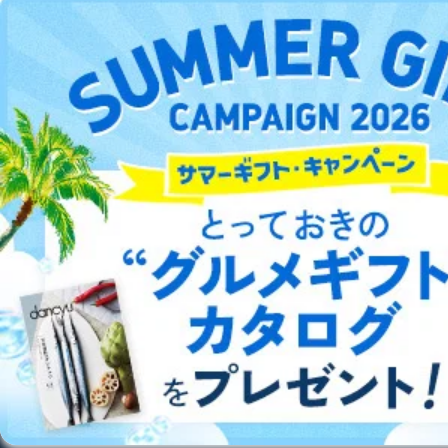
6
DOWNLOAD FOR ANDROID
定期購読サービス
ル等による商品、
等をご利用の方の
サービス、キャンペーン等の広告
個人情報
に関するご案内のため
当社のサービス利用状況の把握お
ご利用方法はこちら
よびその分析のため
お問い合わせ対応、トラブル対
SNS公式アカウン
処、オペレーター教育など応対品
7
トに登録された方
質向上のため
の個人情報
総合案内
その他当社のプライバシーポリシ
ー等にて公表する利用目的達成の
アフィリエイト
採用情報
ため
※上記の利用目的のうちNo.1～5については保有個人デ
プレスリリース
お問い合わせ
ータ（開示対象個人情報）の利用目的であり、下記4.の
開示等のご請求に対応させていただきます。
なお、6、7については、パートナー（提携企業）様又は
利用規約
プライバシーポリシー
特定商取引法に基づく表示
会社案内
出版社の皆様へ
各SNS運営会社様にご請求いただきますようお願い致し
投資家の皆様へ
サイトマップ
ます。
３．個人情報の第三者提供について
当社は、取得した個人情報を適切に管理し､あらかじめ
本人の同意を得ることなく第三者に提供することはあり
©︎2002 FUJISAN MAGAZINE SERVICE CO., Ltd.
ません。ただし、次の場合は除きます。