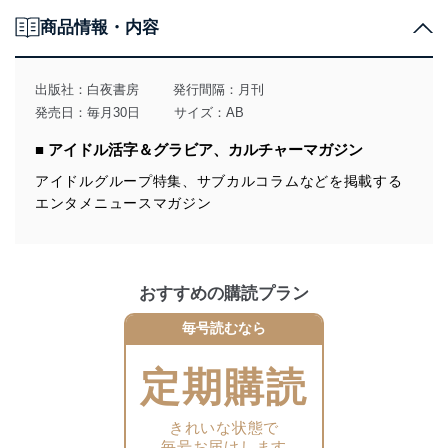
個人情報の取得・利用・提供について
商品情報・内容
当社は、個人情報の取得・利用・提供に際して、その利
用目的を明確にし、本人の同意を得たうえで利用目的の
達成に必要な範囲内で適法かつ公正な手段によって取
出版社：
白夜書房
発行間隔：月刊
得・利用・提供を行います。また、当社が保有している
発売日：毎月30日
サイズ：AB
個人情報は、同意を得ずに目的外利用、第三者への提
供・開示は行いません。当社においてはこれらの取り組
■ アイドル活字＆グラビア、カルチャーマガジン
みを確実にするため、従業者等の教育を徹底してまいり
ます。また、目的外利用を行わないために、適切な管理
アイドルグループ特集、サブカルコラムなどを掲載する
措置を講じます。
エンタメニュースマガジン
法令遵守
当社は、個人情報に関連する法令、国が定める指針及び
その他の規範を遵守します。また、当社の管理の仕組み
おすすめの購読プラン
に、これらの法令及びその他の規範を常に適合させま
す。
毎号読むなら
個人情報の安全管理措置
定期購読
当社は、個人情報の正確性及び安全性を確保するため
に、下記セキュリティ対策をはじめとする安全対策を実
きれいな状態で
施し、個人情報の漏えい、滅失またはき損の防止及び是
毎号お届けします