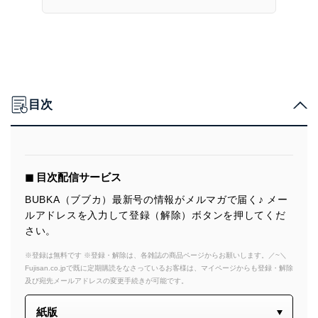
目次
◼︎ 目次配信サービス
BUBKA（ブブカ）最新号の情報がメルマガで届く♪ メー
ルアドレスを入力して登録（解除）ボタンを押してくだ
さい。
※登録は無料です ※登録・解除は、各雑誌の商品ページからお願いします。／~＼
Fujisan.co.jpで既に定期購読をなさっているお客様は、マイページからも登録・解除
及び宛先メールアドレスの変更手続きが可能です。