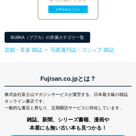
正に努めます。
お申込みはこちら
アクセス制御
個人データを取り扱うことのできる機器及び当該
機器を取り扱う従業者を明確化し、 個人データへ
の不要なアクセスを防止しています。
BUBKA（ブブカ）の所属カテゴリ一覧
アクセス者の識別と認証
機器に標準装備されているユーザー制御機能（ユ
芸能・音楽 雑誌
写真週刊誌・ゴシップ 雑誌
>
ーザーアカウント制御）により、個人情報データ
ベース等を取り扱う情報システムを使用する従業
者を識別・認証しています。
外部からの不正アクセス等の防止
Fujisan.co.jpとは？
個人データを取り扱う機器等のオペレーティング
システムを最新の状態に保持しています。
個人データを取り扱う機器等にセキュリティ対策
株式会社富士山マガジンサービスが運営する、
日本最大級の雑誌
ソフトウェア等を導入し、自動更新 機能等の活用
オンライン書店です。
により、これを最新状態としています。
一般的な書店と異なり、
定期購読サービスに特化しています。
情報システムの使用に伴う漏洩等の防止
雑誌、新聞、シリーズ書籍、漫画や
メール等により個人データの含まれるファイルを
送信する場合に、当該ファイルへのパスワードを
本屋にも無い古い本も見つかる！
設定しています。