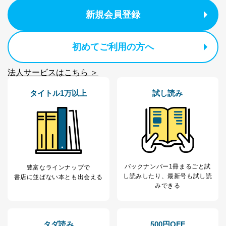
個人情報保護マネジメントシステムの継続的改善
新規会員登録
当社は、内部監査及びマネジメントレビューの機会を通
じて、個人情報保護マネジメントシステムを継続的に改
初めてご利用の方へ
善し、常に最良の状態を維持します。
苦情及び相談受付け窓口
法人サービスはこちら ＞
貴殿の個人情報及び当社の個人情報保護マネジメントシ
タイトル1万以上
試し読み
ステムに関するご相談及び苦情については以下までご連
絡ください。
適切、かつ迅速に対応させていただきます。
株式会社富士山マガジンサービス 個人情報問い合わせ
係
TEL：0570-200-223
FAX：03-5459-7073
バックナンバー1冊まるごと試
豊富なラインナップで
e-mail：
cs@fujisan.co.jp
し読み
したり、最新号も試し読
書店に並ばない本とも出会える
改訂：2025年2月20日
みできる
制定：2005年4月1日
株式会社富士山マガジンサービス
代表取締役会長 西野 伸一郎
タダ読み
500円OFF