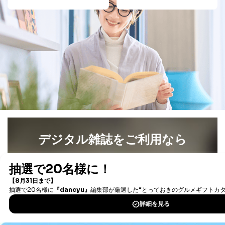
のため
1
ービス等をご利用
個人が特定できない形で取得した
の方の個人情報
閲覧履歴や購買履歴等の情報を分
析して、趣味・嗜好に
応じた新商品・サービスに関する
広告のため
当社にお問合わせ
お問い合わせ対応、トラブル対
2
いただいた方の個
処、オペレーター教育など応対品
人情報
質向上のため
カスタマーQ＆Aサイトの投稿内容
の確認のため
ｅメール等によるカスタマーQ＆A
当社カスタマーQ＆
サイトのサービス内容のご案内の
3
Aサービス利用者
ため
デジタル雑誌をご利用なら
ｅメール等による商品、サービ
ス、キャンペーン等の広告に関す
るご案内のため
最新号〜バックナンバーまで7000冊以上の雑誌
（電子
採用応募者の方の
書籍）が無料で読み放題！
4
採用選考、ご連絡のため
個人情報
タダ読みサービス
を楽しもう！
当社の従業者の個
人事、総務などの雇用管理等のた
5
人情報
め
パートナー（提携
購入商品配送のため
DOWNLOAD FOR IOS
企業）からの委託
提携企業及びお客様がご購入され
により当社の
た商品の発売元企業からのｅメー