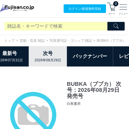
0
ログイン/
新規無料
登録
カート
メニュー
トップ
芸能・音楽 雑誌
写真週刊誌・ゴシップ 雑誌
BUBKA（ブブカ）
最新号
次号
バックナンバー
レビ
026年07月31日
2026年08月29日
BUBKA（ブブカ） 次
号：2026年08月29日
発売号
白夜書房