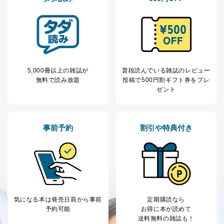
個人情報の取扱いについて
１．個人情報保護管理者
当社は以下の個人情報保護管理者を設置し、個人情報保
護管理者の責任のもと、個人情報を取得・アクセス・利
用・提供・管理いたします。
5,000冊以上の雑誌が
普段読んでいる雑誌のレビュー
無料で読み放題
投稿で
500円割ギフト券をプレ
東京都渋谷区南平台町16-11
ゼント
株式会社富士山マガジンサービス
代表取締役会長 西野 伸一郎
個人情報保護管理者: 経営管理グループディレクター 前
田 嘉也
事前予約
割引や特典付き
２．利用目的
当社が取り扱う開示対象個人情報の利用目的は次のとお
りです。
No
個人情報の種類
利用目的
購入商品の配送のため
商品代金回収のため
気になる本は
発売日前から事前
定期購読なら
ｅメール等による商品、サービ
予約可能
お得に本が読めて
ス、キャンペーン等の広告の案内
送料無料の雑誌も！
当社の定期購読サ