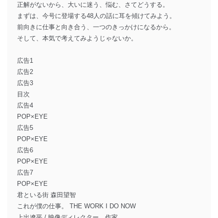
正解がないから、大いに迷う、悩む、さてどうする。
まずは、今号に登場する48人の話に耳を傾けてみよう。
前向きに仕事と向き合う、一つのきっかけになるから。
そして、本気で考えてみようじゃないか。
広告1
広告2
広告3
目次
広告4
POP×EYE
広告5
POP×EYE
広告6
POP×EYE
広告7
POP×EYE
君といる街 森田望智
これが僕の仕事。 THE WORK I DO NOW
上出遼平 / 映像ディレクター、作家