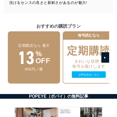
に、これらの法令及びその他の規範を常に適合させま
頂けるセンスの良さと新鮮さがあるのが魅力!
す。
個人情報の安全管理措置
当社は、個人情報の正確性及び安全性を確保するため
おすすめの購読プラン
に、下記セキュリティ対策をはじめとする安全対策を実
施し、個人情報の漏えい、滅失またはき損の防止及び是
毎号読むなら
正に努めます。
定期購読なら 最大
定期購読
アクセス制御
13
%
個人データを取り扱うことのできる機器及び当該
機器を取り扱う従業者を明確化し、 個人データへ
OFF
きれいな状態で
の不要なアクセスを防止しています。
毎号お届けします
855円／冊
アクセス者の識別と認証
お申込みはこちら
機器に標準装備されているユーザー制御機能（ユ
ーザーアカウント制御）により、個人情報データ
ベース等を取り扱う情報システムを使用する従業
者を識別・認証しています。
POPEYE（ポパイ）の無料記事
外部からの不正アクセス等の防止
個人データを取り扱う機器等のオペレーティング
システムを最新の状態に保持しています。
個人データを取り扱う機器等にセキュリティ対策