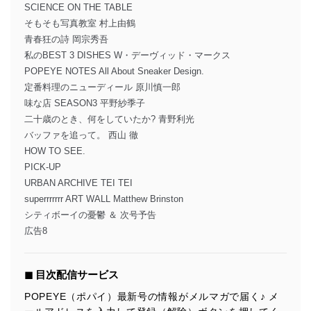
SCIENCE ON THE TABLE
そもそも写真教室 村上由鶴
青春狂の詩 岡宗秀吾
私のBEST 3 DISHES W・デーヴィッド・マークス
POPEYE NOTES All About Sneaker Design.
定番料理のニューディール 原川慎一郎
味な店 SEASON3 平野紗季子
二十歳のとき、何をしていたか? 青野利光
バッファを追って。 西山 徹
HOW TO SEE.
PICK-UP
URBAN ARCHIVE TEI TEI
superrrrrrr ART WALL Matthew Brinston
シティボーイの憂鬱 ＆ 次号予告
広告8
◼︎ 目次配信サービス
POPEYE（ポパイ）最新号の情報がメルマガで届く♪ メ