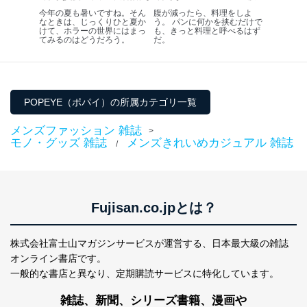
減ったら、料理をしよう。]
FAX：03-5459-7073
今年の夏も暑いですね。そん
腹が減ったら、料理をしよ
なときは、じっくりひと夏か
う。 パンに何かを挟むだけで
e-mail：
cs@fujisan.co.jp
けて、ホラーの世界にはまっ
も、きっと料理と呼べるはず
てみるのはどうだろう。
だ。
改訂：2025年2月20日
制定：2005年4月1日
株式会社富士山マガジンサービス
代表取締役会長 西野 伸一郎
POPEYE（ポパイ）の所属カテゴリ一覧
個人情報の取扱いについて
メンズファッション 雑誌
>
１．個人情報保護管理者
モノ・グッズ 雑誌
メンズきれいめカジュアル 雑誌
/
当社は以下の個人情報保護管理者を設置し、個人情報保
護管理者の責任のもと、個人情報を取得・アクセス・利
用・提供・管理いたします。
Fujisan.co.jpとは？
東京都渋谷区南平台町16-11
株式会社富士山マガジンサービス
代表取締役会長 西野 伸一郎
株式会社富士山マガジンサービスが運営する、
日本最大級の雑誌
個人情報保護管理者: 経営管理グループディレクター 前
オンライン書店です。
田 嘉也
一般的な書店と異なり、
定期購読サービスに特化しています。
２．利用目的
雑誌、新聞、シリーズ書籍、漫画や