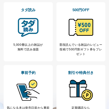
るご案内のため
採用応募者の方の
4
採用選考、ご連絡のため
タダ読み
500円OFF
個人情報
当社の従業者の個
人事、総務などの雇用管理等のた
5
人情報
め
パートナー（提携
購入商品配送のため
企業）からの委託
提携企業及びお客様がご購入され
により当社の
た商品の発売元企業からのｅメー
6
定期購読サービス
ル等による商品、
等をご利用の方の
サービス、キャンペーン等の広告
5,000冊以上の雑誌が
普段読んでいる雑誌のレビュー
個人情報
に関するご案内のため
無料で読み放題
投稿で
500円割ギフト券をプレ
当社のサービス利用状況の把握お
ゼント
よびその分析のため
お問い合わせ対応、トラブル対
SNS公式アカウン
処、オペレーター教育など応対品
7
トに登録された方
事前予約
割引や特典付き
質向上のため
の個人情報
その他当社のプライバシーポリシ
ー等にて公表する利用目的達成の
ため
※上記の利用目的のうちNo.1～5については保有個人デ
ータ（開示対象個人情報）の利用目的であり、下記4.の
開示等のご請求に対応させていただきます。
なお、6、7については、パートナー（提携企業）様又は
気になる本は
発売日前から事前
定期購読なら