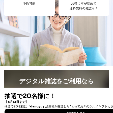
各SNS運営会社様にご請求いただきますようお願い致し
予約可能
お得に本が読めて
ます。
送料無料の雑誌も！
３．個人情報の第三者提供について
当社は、取得した個人情報を適切に管理し､あらかじめ
本人の同意を得ることなく第三者に提供することはあり
ません。ただし、次の場合は除きます。
法令に基づく場合
人の生命､身体または財産の保護のために必要がある
場合であって、本人の同意を得ることが困難であると
き。
公衆衛生の向上または児童の健全な育成の推進のため
に特に必要がある場合であって、本人の同意を得るこ
とが困難である場合。
国の機関もしくは地方公共団体またはその委託を受け
デジタル雑誌をご利用なら
た者が法令の定める事務を遂行することに対して協力
する必要がある場合であって、本人の同意を得ること
最新号〜バックナンバーまで7000冊以上の雑誌
（電子
により当該事務の遂行に支障を及ぼすおそれがあると
き。
書籍）が無料で読み放題！
上記２．の利用目的を実施するために守秘義務を結ん
タダ読みサービス
を楽しもう！
だ企業に、業務の一部として個人情報の取扱いを委
託・提供する場合、その業務に必要な範囲で委託・提