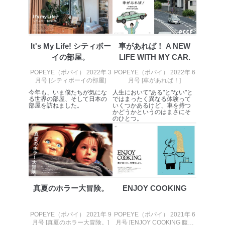
ソフトウェア等を導入し、自動更新 機能等の活用
により、これを最新状態としています。
情報システムの使用に伴う漏洩等の防止
It's My Life! シティボー
車があれば！ A NEW
メール等により個人データの含まれるファイルを
送信する場合に、当該ファイルへのパスワードを
イの部屋。
LIFE WITH MY CAR.
設定しています。
POPEYE（ポパイ） 2022年 3
POPEYE（ポパイ） 2022年 6
月号 [シティボーイの部屋]
月号 [車があれば！]
個人情報保護マネジメントシステムの継続的改善
今年も、いま僕たちが気にな
人生において"ある"と"ない"と
る世界の部屋、そして日本の
ではまったく異なる体験って
当社は、内部監査及びマネジメントレビューの機会を通
部屋を訪ねました。
いくつかあるけど、車を持つ
じて、個人情報保護マネジメントシステムを継続的に改
かどうかというのはまさにそ
のひとつ。
善し、常に最良の状態を維持します。
苦情及び相談受付け窓口
貴殿の個人情報及び当社の個人情報保護マネジメントシ
ステムに関するご相談及び苦情については以下までご連
絡ください。
適切、かつ迅速に対応させていただきます。
真夏のホラー大冒険。
ENJOY COOKING
株式会社富士山マガジンサービス 個人情報問い合わせ
係
POPEYE（ポパイ） 2021年 9
POPEYE（ポパイ） 2021年 6
月号 [真夏のホラー大冒険。]
月号 [ENJOY COOKING 腹が
TEL：0570-200-223