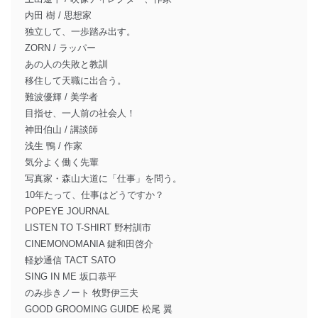
内田 樹 / 思想家
独立して、一歩踏み出す。
ZORN / ラッパー
あの人の失敗と教訓
移住して天職に出合う。
難波優輝 / 美学者
目指せ、一人前の社会人！
神田伯山 / 講談師
浅生 鴨 / 作家
気分よく働く先輩
写真家・森山大道に「仕事」を問う。
10年たって、仕事はどうですか？
POPEYE JOURNAL
LISTEN TO T-SHIRT 野村訓市
CINEMONOMANIA 鍵和田啓介
軽妙通信 TACT SATO
SING IN ME 坂口恭平
のみ歩きノート 牧野伊三夫
GOOD GROOMING GUIDE 松尾 翼