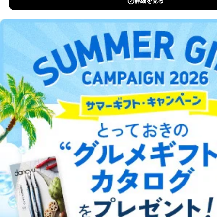
供先企業に個人情報を開示することがあります。
DOWNLOAD FOR IOS
委託・提供先企業は具体的には以下のような企業です
が、これらに限りません。
DOWNLOAD FOR ANDROID
委託先：カスタマーサポート支援会社 、クレジッ
トカード決済などの決済代行・料金回収会社、広
告配信サービス会社
提供先：出版社、出版物発売元、卸売会社、販売
ご利用方法はこちら
店など商品の供給者、梱包会社、配送会社、新聞
販売店などの梱包・配送・配達会社
４．開示対象個人情報の「開示」「訂正」等の請求につ
総合案内
いて
当社は、本人から、開示対象個人情報について利用目的
アフィリエイト
採用情報
の通知を求められた場合には、遅滞なくこれに応じま
す。ただし、以下①～④のいずれかに該当する場合は、
プレスリリース
お問い合わせ
利用目的の通知を行なうことはできません。そのとき
は、本人に遅滞無くその旨を通知するとともに、理由を
説明させていただきます。
利用規約
プライバシーポリシー
特定商取引法に基づく表示
会社案内
出版社の皆様へ
投資家の皆様へ
サイトマップ
①利用目的を本人に通知し、又は公表することによって
本人又は第三者の生命、身体、財産その他の権利利益を
害するおそれがある場合
②利用目的を本人に通知し、又は公表することによって