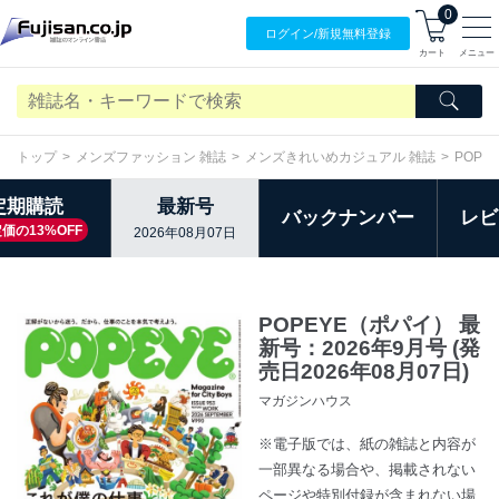
0
ログイン/
新規無料
登録
カート
メニュー
トップ
メンズファッション 雑誌
メンズきれいめカジュアル 雑誌
POPE
定期購読
最新号
バックナンバー
レビ
価の13%OFF
2026年08月07日
POPEYE（ポパイ） 最
新号：2026年9月号 (発
売日2026年08月07日)
マガジンハウス
※電子版では、紙の雑誌と内容が
一部異なる場合や、掲載されない
ページや特別付録が含まれない場