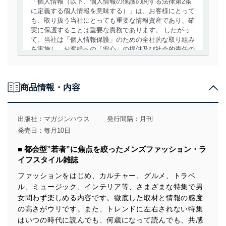
「個人情報（以下、個人情報の保護の関する法律第2条
に定義する個人情報を意味する）」は、お客様にとって
も、取り扱う当社にとっても重要な情報資産であり、確
実に保護することは重要な責務であります。 したがっ
て、当社は「個人情報保護」のための全社的な取り組み
を実施し、お客様への「安心」の提供及び社会的責任の
責務を果たすことを確実にいたします。
個人情報の取得・利用・提供について
商品情報・内容
当社は、個人情報の取得・利用・提供に際して、その利
用目的を明確にし、本人の同意を得たうえで利用目的の
達成に必要な範囲内で適法かつ公正な手段によって取
出版社：
マガジンハウス
発行間隔：月刊
得・利用・提供を行います。また、当社が保有している
発売日：毎月10日
個人情報は、同意を得ずに目的外利用、第三者への提
供・開示は行いません。当社においてはこれらの取り組
■ 都会型”若者”に焦点を絞ったメンズファッション・ラ
みを確実にするため、従業者等の教育を徹底してまいり
イフスタイル雑誌
ます。また、目的外利用を行わないために、適切な管理
措置を講じます。
ファッションをはじめ、カルチャー、グルメ、トラベ
ル、ミュージック、インテリア等、さまざまな特集で男
法令遵守
女問わず楽しめる内容です。徹底した取材と情報の感度
当社は、個人情報に関連する法令、国が定める指針及び
の高さがウリです。また、トレンドに左右されない特集
その他の規範を遵守します。また、当社の管理の仕組み
はいつの時代に読んでも、何歳になって読んでも、共感