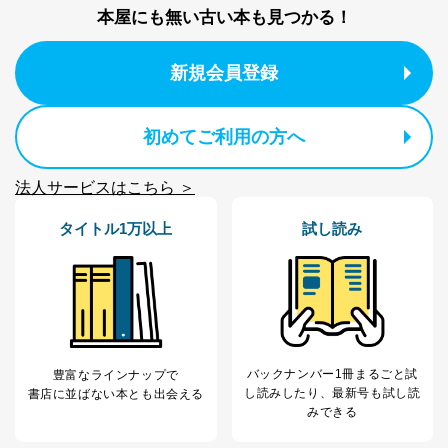
当社が取り扱う開示対象個人情報の利用目的は次のとお
本屋にも無い古い本も見つかる！
りです。
No
個人情報の種類
利用目的
新規会員登録
購入商品の配送のため
商品代金回収のため
ｅメール等による商品、サービ
ス、キャンペーン等の広告の案内
初めてご利用の方へ
当社の定期購読サ
のため
1
ービス等をご利用
個人が特定できない形で取得した
の方の個人情報
法人サービスはこちら ＞
閲覧履歴や購買履歴等の情報を分
析して、趣味・嗜好に
タイトル1万以上
試し読み
応じた新商品・サービスに関する
広告のため
当社にお問合わせ
お問い合わせ対応、トラブル対
2
いただいた方の個
処、オペレーター教育など応対品
人情報
質向上のため
カスタマーQ＆Aサイトの投稿内容
の確認のため
ｅメール等によるカスタマーQ＆A
バックナンバー1冊まるごと試
豊富なラインナップで
当社カスタマーQ＆
サイトのサービス内容のご案内の
3
し読み
したり、最新号も試し読
書店に並ばない本とも出会える
Aサービス利用者
ため
みできる
ｅメール等による商品、サービ
ス、キャンペーン等の広告に関す