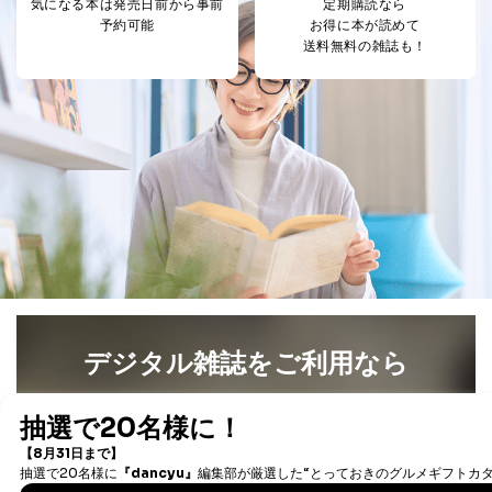
気になる本は
発売日前から事前
定期購読なら
4
採用選考、ご連絡のため
個人情報
予約可能
お得に本が読めて
当社の従業者の個
人事、総務などの雇用管理等のた
送料無料の雑誌も！
5
人情報
め
パートナー（提携
購入商品配送のため
企業）からの委託
提携企業及びお客様がご購入され
により当社の
た商品の発売元企業からのｅメー
6
定期購読サービス
ル等による商品、
等をご利用の方の
サービス、キャンペーン等の広告
個人情報
に関するご案内のため
当社のサービス利用状況の把握お
よびその分析のため
お問い合わせ対応、トラブル対
SNS公式アカウン
処、オペレーター教育など応対品
7
トに登録された方
質向上のため
の個人情報
その他当社のプライバシーポリシ
ー等にて公表する利用目的達成の
ため
デジタル雑誌をご利用なら
※上記の利用目的のうちNo.1～5については保有個人デ
最新号〜バックナンバーまで7000冊以上の雑誌
（電子
ータ（開示対象個人情報）の利用目的であり、下記4.の
開示等のご請求に対応させていただきます。
書籍）が無料で読み放題！
なお、6、7については、パートナー（提携企業）様又は
タダ読みサービス
を楽しもう！
各SNS運営会社様にご請求いただきますようお願い致し
ます。