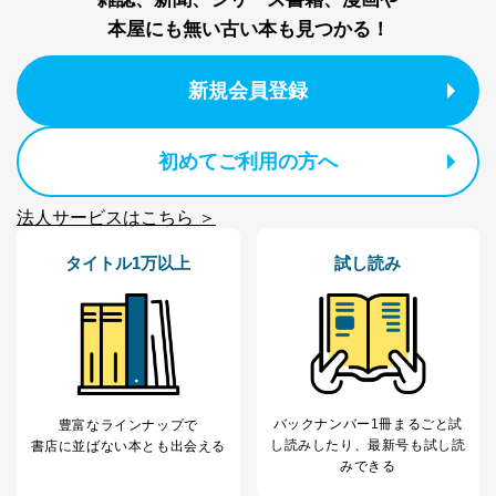
e-mail：
cs@fujisan.co.jp
本屋にも無い古い本も見つかる！
改訂：2025年2月20日
制定：2005年4月1日
株式会社富士山マガジンサービス
新規会員登録
代表取締役会長 西野 伸一郎
個人情報の取扱いについて
初めてご利用の方へ
１．個人情報保護管理者
法人サービスはこちら ＞
当社は以下の個人情報保護管理者を設置し、個人情報保
護管理者の責任のもと、個人情報を取得・アクセス・利
用・提供・管理いたします。
タイトル1万以上
試し読み
東京都渋谷区南平台町16-11
株式会社富士山マガジンサービス
代表取締役会長 西野 伸一郎
個人情報保護管理者: 経営管理グループディレクター 前
田 嘉也
バックナンバー1冊まるごと試
豊富なラインナップで
２．利用目的
し読み
したり、最新号も試し読
書店に並ばない本とも出会える
みできる
当社が取り扱う開示対象個人情報の利用目的は次のとお
りです。