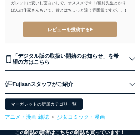
ガレットは安いし面白いしで、オススメです！(種村先生とかり
個人情報の安全管理措置
ぼんの作家さんもいて、昔とはちょっと違う雰囲気ですが。。)
当社は、個人情報の正確性及び安全性を確保するため
に、下記セキュリティ対策をはじめとする安全対策を実
レビューを投稿する
施し、個人情報の漏えい、滅失またはき損の防止及び是
正に努めます。
アクセス制御
個人データを取り扱うことのできる機器及び当該
「デジタル版の取扱い開始のお知らせ」を希
機器を取り扱う従業者を明確化し、 個人データへ
望の方はこちら
の不要なアクセスを防止しています。
アクセス者の識別と認証
機器に標準装備されているユーザー制御機能（ユ
Fujisanスタッフがご紹介
ーザーアカウント制御）により、個人情報データ
ベース等を取り扱う情報システムを使用する従業
者を識別・認証しています。
マーガレットの所属カテゴリ一覧
外部からの不正アクセス等の防止
アニメ・漫画 雑誌
少女コミック・漫画
個人データを取り扱う機器等のオペレーティング
>
システムを最新の状態に保持しています。
個人データを取り扱う機器等にセキュリティ対策
この雑誌の読者はこちらの雑誌も買っています！
ソフトウェア等を導入し、自動更新 機能等の活用