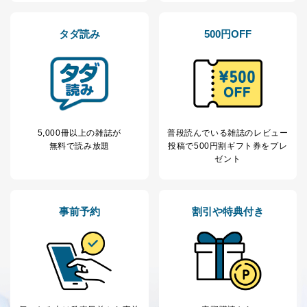
No
個人情報の種類
利用目的
購入商品の配送のため
タダ読み
500円OFF
商品代金回収のため
ｅメール等による商品、サービ
ス、キャンペーン等の広告の案内
当社の定期購読サ
のため
1
ービス等をご利用
個人が特定できない形で取得した
の方の個人情報
閲覧履歴や購買履歴等の情報を分
析して、趣味・嗜好に
5,000冊以上の雑誌が
普段読んでいる雑誌のレビュー
応じた新商品・サービスに関する
無料で読み放題
投稿で
500円割ギフト券をプレ
広告のため
ゼント
当社にお問合わせ
お問い合わせ対応、トラブル対
2
いただいた方の個
処、オペレーター教育など応対品
人情報
質向上のため
カスタマーQ＆Aサイトの投稿内容
事前予約
割引や特典付き
の確認のため
ｅメール等によるカスタマーQ＆A
当社カスタマーQ＆
サイトのサービス内容のご案内の
3
Aサービス利用者
ため
ｅメール等による商品、サービ
ス、キャンペーン等の広告に関す
るご案内のため
採用応募者の方の