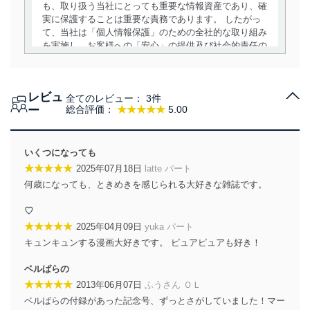
も、取り扱う当社にとっても重要な情報資産であり、確
実に保護することは重要な責務であります。 したがっ
て、当社は「個人情報保護」のための全社的な取り組み
を実施し、お客様への「安心」の提供及び社会的責任の
責務を果たすことを確実にいたします。
個人情報の取得・利用・提供について
レビュ
全てのレビュー：
3件
当社は、個人情報の取得・利用・提供に際して、その利
ー
総合評価：
★★★★★
5.00
用目的を明確にし、本人の同意を得たうえで利用目的の
達成に必要な範囲内で適法かつ公正な手段によって取
得・利用・提供を行います。また、当社が保有している
いくつになっても
個人情報は、同意を得ずに目的外利用、第三者への提
★★★★★
2025年07月18日
latte パート
供・開示は行いません。当社においてはこれらの取り組
何歳になっても、ときめきを感じられる大好きな雑誌です。
みを確実にするため、従業者等の教育を徹底してまいり
ます。また、目的外利用を行わないために、適切な管理
♡
措置を講じます。
★★★★★
2025年04月09日
yuka パート
法令遵守
キュンキュンする漫画大好きです。 ピュアピュアも好き！
当社は、個人情報に関連する法令、国が定める指針及び
ベルばらの
その他の規範を遵守します。また、当社の管理の仕組み
★★★★★
2013年06月07日
ふうさん ＯＬ
に、これらの法令及びその他の規範を常に適合させま
ベルばらの付録があった記念号、ずっとさがしていました！マー
す。