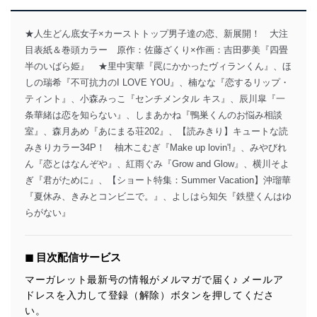
★人生どん底女子×カーストトップ男子達の恋、新展開！ 大注
目表紙＆巻頭カラー 原作：佐藤ざくり×作画：吉田夢美『四畳
半のいばら姫』 ★里中実華『罠にかかったヴィランくん』、ほ
しの瑞希『不可抗力のI LOVE YOU』、楠なな『恋するリップ・
ティント』、小森みっこ『センチメンタル キス』、辰川皐『一
条華緒は恋を知らない』、しまあかね『鴨巣くんのお悩み相談
室』、森月あめ『あにまる荘202』、【読みきり】キュートな読
みきりカラー34P！ 柚木こむぎ『Make up lovin'!』、みやびれ
ん『恋とはなんぞや』、紅雨ぐみ『Grow and Glow』、横川そよ
ぎ『君がために』、【ショート特集：Summer Vacation】沖瑠華
『夏休み、きみとコンビニで。』、よしはら知矢『鉄壁くんはゆ
らがない』
◼︎ 目次配信サービス
マーガレット最新号の情報がメルマガで届く♪ メールア
ドレスを入力して登録（解除）ボタンを押してくださ
い。