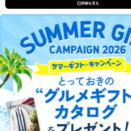
DOWNLOAD FOR IOS
３．個人情報の第三者提供について
DOWNLOAD FOR ANDROID
当社は、取得した個人情報を適切に管理し､あらかじめ
本人の同意を得ることなく第三者に提供することはあり
ません。ただし、次の場合は除きます。
ご利用方法はこちら
法令に基づく場合
人の生命､身体または財産の保護のために必要がある
場合であって、本人の同意を得ることが困難であると
き。
公衆衛生の向上または児童の健全な育成の推進のため
総合案内
に特に必要がある場合であって、本人の同意を得るこ
とが困難である場合。
アフィリエイト
採用情報
国の機関もしくは地方公共団体またはその委託を受け
た者が法令の定める事務を遂行することに対して協力
プレスリリース
お問い合わせ
する必要がある場合であって、本人の同意を得ること
により当該事務の遂行に支障を及ぼすおそれがあると
き。
利用規約
プライバシーポリシー
特定商取引法に基づく表示
会社案内
出版社の皆様へ
上記２．の利用目的を実施するために守秘義務を結ん
投資家の皆様へ
サイトマップ
だ企業に、業務の一部として個人情報の取扱いを委
託・提供する場合、その業務に必要な範囲で委託・提
供先企業に個人情報を開示することがあります。
委託・提供先企業は具体的には以下のような企業です