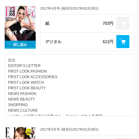
す。
PROFILE
セレブがお手本 夏のリアルワードローブ
2017年4月号 (発売日2017年02月28日)
一途にひた走る岩田剛典の情熱
●やっぱり「ロブ」が好き！
CULTURE NOW
ロブヘアにするモデルやセレブが急増中。
紙
703円
ELLE LOVES CINEMA
それも毛先に動きがあったり、ウルフやマッシュなどの要素を取り入れた
ELLE PACKAGE
ニュアンスたっぷりのスタイルが人気だ。
GOURMET DIARY
今すぐマネしたい話題のニュアンスロブを早速チェック！
デジタル
611円
HOROSCOPE
試し読み
ELLE INFOMATION
SHOP LIST
●古くて新しい京都へ！
NEXT ISSUE
目次
最近京都に行きましたか？伝統を守りながらいつも面白い“何か”が起こっ
CELEB CRUNCH
EDITOR’S LETTER
ているこの街。
ELLE SHOP 真夏のショッピングリスト78
FIRST LOOK FASHION
ユニークなショップが次々とオープンし、新世代の京グルメはとてもパワ
FIRST LOOK ACCESSORIES
フル。
FIRST LOOK WATCH
世界のトラベラーを引き寄せる魅惑の街、最新の京都を見つけに行こう。
FIRST LOOK BEAUTY
NEWS FASHION
NEWS BEAUTY
●旬メイクは“1、2、3”ステップで！
SHOPPING
トレンドメイクって難しそう……と思ってない？
NEWS CULTURE
ちょっとコツを押さえるだけで、一気に旬顔になるテクニックを
ハリウッドで最も旬な18歳 エル・ファニングの人生相談
メイクアップアーティストMICHIRUさんが伝授。
映画に恋してる！
1、2、3の3つのレッスンでいつもと違う新しい自分に出会って！
ELLE ONLINE
2017年3月号 (発売日2017年01月28日)
WOMEN IN SOCIETY
パリジェンヌのように暮らしたい！