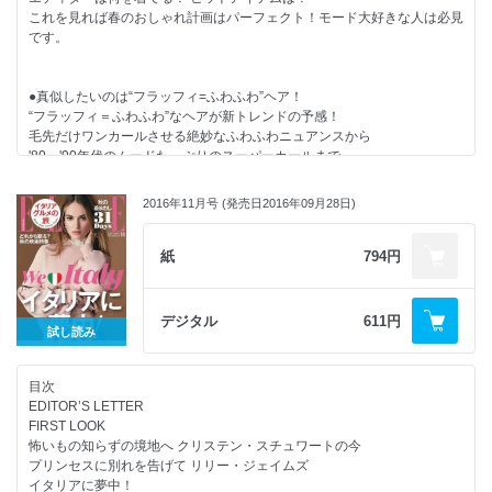
女性のパワーと現代のリアリティが投影された、４都市コレクションリポ
新境地を切り開いた彼らが、エルのためだけに見せた大人の顔。
これを見れば春のおしゃれ計画はパーフェクト！モード大好きな人は必見
ートをお届け。
です。
【別冊付録】世界のおしゃれシティガイド326
●ドレスアップ達人のパーティ服着まわし術
今回お届けする「ワールドワイド・シティ・ガイド」は、
●真似したいのは“フラッフィ=ふわふわ”ヘア！
年末のパーティシーズンが到来！イベントの数だけドレスを揃えるのは大
世界40カ国のエル編集部にアンケートを実施し、各都市のお気に入りア
“フラッフィ＝ふわふわ”なヘアが新トレンドの予感！
変だけど、
ドレスをまとめたものです。
毛先だけワンカールさせる絶妙なふわふわニュアンスから
スタイリングで表情が一変する、着まわし自在な優秀アイテムをピックア
旅を予定している人はもちろん、自宅で眺めるだけでもきっと楽しめる世
'80～'90年代のムードたっぷりのスーパーカールまで、
ップ。
界のおしゃれシティガイド。
この秋のヘアキーワードは“フラッフィ”で決まり！
今年らしさ満点のドレスアップテクと共にご覧あれ。
さあ、ページをめくってHave a Nice Trip！
2016年11月号 (発売日2016年09月28日)
●世界を動かすパワーウーマンたち
●ELLE MEN：身体の表現者 森山未來
伝説的なアーティストには、彼らと共に生き、彼らを輝かせた女たちの存
紙
794円
キャンバス地で包まれたスタジオには2灯のライト。
在があった。
写真家・田原桂一が作り出したモノクロの光の舞台で
映画、音楽、文学史に残る、知られざる実像にクローズアップ！
布のドレープに投影されたシルエットとともに森山未來が舞う。
そして今世界に目を向けると、アメリカ初となる女性大統領の誕生を控
デジタル
611円
試し読み
え、
女性リーダーたちの活躍が止まらない。
【特別付録】MM6 Maison Margiela 2017年ダイアリー（スケジュール
いつの時代も世の中を動かすウーマンパワーに注目！
帳）
目次
サイズ：B6サイズ 128㎜×182㎜
EDITOR’S LETTER
FIRST LOOK
●小池都知事がエルに語る
怖いもの知らずの境地へ クリステン・スチュワートの今
今夏の就任以来、メディアで姿を見ない日がないほど、
プリンセスに別れを告げて リリー・ジェイムズ
精力的に課題に取り組んでいる小池百合子東京都知事。
イタリアに夢中！