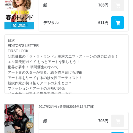
オートクチュールAt oZ
紙
703円
EDITOR’S PICK
今年見るべき映画10
最新モードの合言葉は“大人かわいい”
デジタル
611円
試し読み
春はビジュアル主義！
異国へ誘うネオ・フォークロアの肖像
覚めない夢の果て モダンガールの行方
目次
モードと交差するパンクスピリット
EDITOR’S LETTER
着まわし31Days
FIRST LOOK
INSIDER BEAUTY
話題沸騰の『ラ・ラ・ランド』主演のエマ・ストーンの魅力に迫る！
焼く派の美白プロジェクト
エル流美術ガイド もっとアートを楽しもう！
PROFILE
世界が夢中！ 草間彌生のすべて
あの名品アイテムが限定コレクションで復活！
アート界のスターが語る、絵を描き続ける理由
GOURMET DIARY
アート界をリードするのは女性アーティスト！
ミュシャ 魂の大作群が東京に！
新鋭作家が切り拓くアートの未来とは？
CULTURE NOW
ファッションとアートのお熱い関係
ELLE LOVES CINEMA
ジョナサンが教える現代美術の楽しみ方
HOROSCOPE
AtoZでマスター！ アートの基礎用語
ELLE INFOMATION
『美術手帖』編集長が選ぶ注目の3人
SHOP LIST
2017年2月号 (発売日2016年12月27日)
SNSが生んだ新世代アーティストたち
LE CLUB ELLE
話題の女性ギャラリストが提言！ アートのある人生が教えてくれること
CELEB CRUNCH
ELLE ONLINE
紙
703円
エル・ショップで今すぐ買える！ 春のおしゃれに一番乗り！
春のトレンド大図鑑
SEIBU・SOGO BEAUTY & STYLE BOOK 2017 SPRING
WOMEN IN SOCIETY