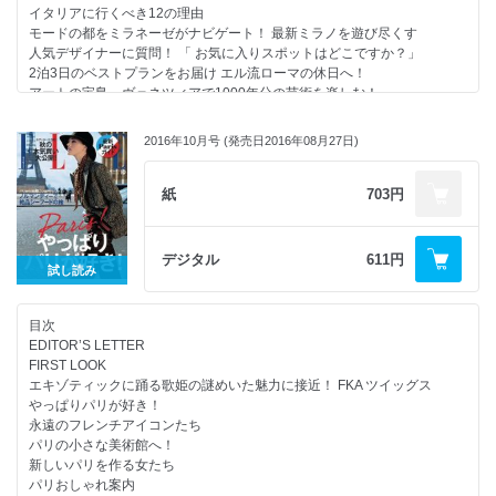
日本の首都に«女性初­の新リーダーが誕生したと国際的にも注目を集めて
イタリアに行くべき12の理由
いる。
モードの都をミラネーゼがナビゲート！ 最新ミラノを遊び尽くす
では、そのパワーの源とは？ 弊誌編集長・坂井が独占インタビュー！
人気デザイナーに質問！ 「 お気に入りスポットはどこですか？」
2泊3日のベストプランをお届け エル流ローマの休日へ！
アートの宝島、ヴェネツィアで1000年分の芸術を楽しむ！
●エルのヘルシスタ宣言！
屋根のない美術館フィレンツェでルネサンスの秘密に迫る！
「人生いろいろあるけれど、私にとってこの体とこの心の状態だと毎日が
ELLE ONLINE
楽しい」
2016年10月号 (発売日2016年08月27日)
厳選！ 秋のベスト映画
という自分なりの理想を持って、情報に一喜一憂せず、自分に必要なもの
あのスターが帰ってきた！
を知り選択できる人。
人気英国アクターの次なる一手は？
紙
703円
そんな潔く、美しい人がエルが理想とするヘルシスタ。
テーマ別 秋の必見ガイド
気持ちよく、ハッピーに過ごす毎日を目指して！
速報！ ヴェネツィア映画祭速報
イタリア食いしん坊ガイド
デジタル
611円
試し読み
プリンセスブーム、到来！
【特別付録】GUCCI ブックレット
今、なぜプリンセスブームなのか
エル・ジャポンだけ！「ＧＵＣＣＩ」グッチゴーストのブックレット。
マリー・アントワネットは悪女？ それとも聖女？
ピンクは日本限定カラー！ブックレットの中身は、
目次
絵画で読み解く、王妃たちのドラマな人生
無地のノートページと素敵なフォトページでデザインされています。
EDITOR’S LETTER
今も昔もプリンセスはファッションが憧れ
サイズ：H263×Ｗ188×D17㎜
FIRST LOOK
宝塚出身・お姫様女優のエレガントな仕草レッスン
エキゾティックに踊る歌姫の謎めいた魅力に接近！ FKA ツイッグス
世代別に質問！ あなたの憧れプリンセスは？
やっぱりパリが好き！
シンデレラの真実
永遠のフレンチアイコンたち
イタリアから始まる新しいモードの季節
パリの小さな美術館へ！
ジェンダーレスに纏う、秋のマスキュリン
新しいパリを作る女たち
ジャズの聖地、愛しきニューオリンズへ
パリおしゃれ案内
ニューモード 美しき静けさの先に