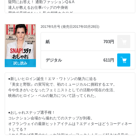
疑問にお答え！ 通勤ファッションQ＆A
美肌菌“スキン フローラ”で新・潤い肌
達人が教えるお仕事バッグの中身術
バカンスを彩る香りの魔法に誘われて
用途で見極めたい！ 私の相棒カタログ
夏のビューティ悩みを解決！
未来を変える働き方
ELLE SHOP
最先端オフィスのクリエイティブな空間
没後半世紀、魅惑の彫刻家に迫る！
2017年5月号 (発売日2017年03月28日)
東京だって負けてない！ 革新的なワークスペース
CULTURE NOW
理想の会社とは？ 日本のオフィス最前線
高橋大輔、新たなステージで愛に舞う
再び立ち上がったシェリルの言葉
紙
703円
ELLE LOVES CINEMA
100年時代到来 未来の働き方を教えて下さい
GOURMET DIARY
第4回 ELLE Women in Societyの応募スタート
HOROSCOPE
ファッションは時代の代弁者だ！ コレクション最前線
デジタル
611円
ELLE INFORMATION
試し読み
4都市それぞれが掲げたマニフェスト！
ELLE PACKAGE
メモリアルな瞬間を目撃！ ホットトピックス集
SHOP LIST
発表！ 次なる注目トレンドはコレ
NEXT ISSUE
●新しいヒロイン誕生！エマ・ワトソンの魅力に迫る
ELLEエディターが行く！ 東コレリポート
CELEB CRUNCH
『美女と野獣』の実写化で、初のミュージカルに挑戦するエマ。
人気スタイリスト競演！ モードに着る最旬Tシャツ
Women’s Health
今や生きがいとなったフェミニストとしての活動や現在の生活、
白をまとった浜辺のアフロディーテ
映画のヒロイン・ベルの魅力について語ってくれた。
型破りなテイラードスタイルはお好き？
パンクなアティチュードで
ELLE ONLINE
●おしゃれスナップ選手権！
毎日Ｔシャツ宣言！
コレクション会場から撮れたてのスナップが到着。
INSIDER BEAUTY
オフランウェイの最新ヒットアイテムは？エディターはどうコーディネー
夏は“キラキラ”メイクでインパクト勝負！
トしてる？
WOMEN IN SOCIETY
これを見れば春夏のおしゃれ計画はパーフェクト！モード好きは必見で
フレグランスを着替えよう