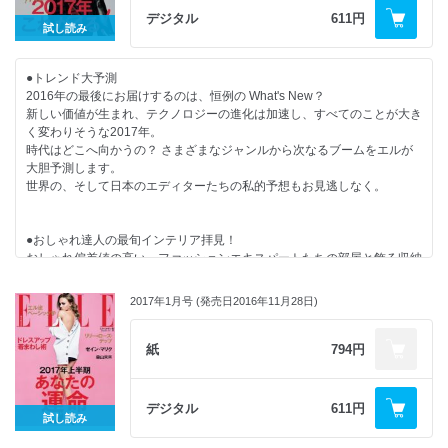
ニッポン全国どこでもアート旅のススメ
デジタル
611円
試し読み
EDITOR’S PICK
私自身のために着る！ 春いちばんのベストルック
フラワーで叶えるミックス＆マッチ
●トレンド大予測
日常を彩るのはステートメント・ジュエリー
2016年の最後にお届けするのは、恒例の What's New？
進化するアイデンティティ
新しい価値が生まれ、テクノロジーの進化は加速し、すべてのことが大き
世界へ羽ばたく注目女優 ソノヤ・ミズノに急接近！
く変わりそうな2017年。
PROFILE
時代はどこへ向かうの？ さまざまなジャンルから次なるブームをエルが
2月から5月まで着られてトレンドもキャッチできる最強の5着を攻略！
大胆予測します。
INSIDER BEAUTY
世界の、そして日本のエディターたちの私的予想もお見逃しなく。
春メイクは自由に！ 楽しく！
“カメ首”注意報、発令中！
スパ発 フレンチフィット・ビューティ
●おしゃれ達人の最旬インテリア拝見！
GOURMET DIARY
おしゃれ偏差値の高い、ファッションエキスパートたちの部屋と飾る収納
ギャスパー・ウリエルが告白「僕とドランが過ごした特別な時間
術にフォーカス！
CULTURE NOW
こだわりが詰まったワードローブから、ライフスタイルが垣間見れるイン
東村アキコ×カン・ドンウォン 爆笑！ タラレバ映画トーク
2017年1月号 (発売日2016年11月28日)
テリアアイディアまで、たっぷりご紹介。
ELLE CINEMA AWARDS
軽やかに春をまとう、フェミニン・モード
紙
794円
登坂広臣が魅せるデカダンな誘惑
●本好き27人が教える今、読むべき110冊
HOROSCOPE
年末年始、一年を素敵に締めくくり、新たな年をすがすがしくスタートさ
ELLE INFORMATION
せる読書をしませんか？
デジタル
611円
SHOP LIST
試し読み
芥川賞作家からジャーナリスト、女優まで本好き27人があなたにぴった
NEXT ISSUE
りの一冊を教えます！
CELEB CRUNCH