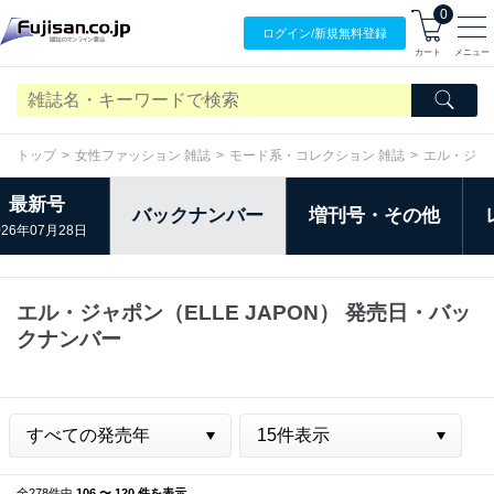
0
ログイン/
新規無料
登録
カート
メニュー
トップ
女性ファッション 雑誌
モード系・コレクション 雑誌
エル・ジャポ
最新号
バックナンバー
増刊号・その他
026年07月28日
エル・ジャポン（ELLE JAPON） 発売日・バッ
クナンバー
全278件中
106 〜 120 件を表示