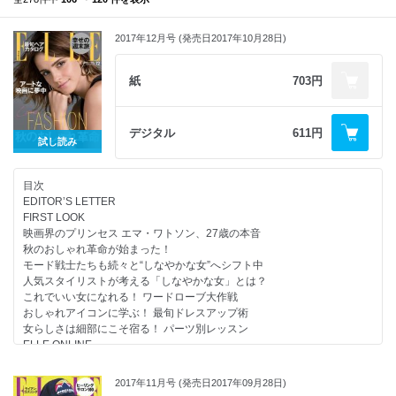
2017年12月号 (発売日2017年10月28日)
紙
703円
デジタル
611円
試し読み
目次
EDITOR’S LETTER
FIRST LOOK
映画界のプリンセス エマ・ワトソン、27歳の本音
秋のおしゃれ革命が始まった！
モード戦士たちも続々と“しなやかな女”へシフト中
人気スタイリストが考える「しなやかな女」とは？
これでいい女になれる！ ワードローブ大作戦
おしゃれアイコンに学ぶ！ 最旬ドレスアップ術
女らしさは細部にこそ宿る！ パーツ別レッスン
ELLE ONLINE
おしゃれでアートな映画に夢中！
達人が教える週末旅
2017年11月号 (発売日2017年09月28日)
スタイルの起源をたどる旅