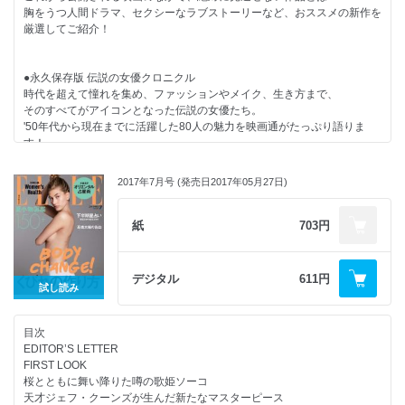
ショッピングリストに加えるべき注目アイテム、
ブラックピンクが魅了する新ティントリキッドルージュ
胸をうつ人間ドラマ、セクシーなラブストーリーなど、おススメの新作を
そして人気スタイリストのリコメンドまでをご紹介。
FORTUNE DINNER
厳選してご紹介！
今すぐ秋のワードローブ計画を始めよう！
オニール八菜と巡るパリの新アドレス
GOURMET DIARY
追悼 ジャンヌ・モローがこんなにも特別だった理由
●永久保存版 伝説の女優クロニクル
●着まわし31days
CULTURE NOW
時代を超えて憧れを集め、ファッションやメイク、生き方まで、
まだ暑い日が続くとはいえ、
HOROSCOPE
そのすべてがアイコンとなった伝説の女優たち。
秋の訪れを感じたら少しずつワードローブも新しい顔ぶれにシフトしたい
ELLE INFORMATION
'50年代から現在までに活躍した80人の魅力を映画通がたっぷり語りま
8月。
最新フレグランスを体感しに行こう！
す！
今すぐ着られて秋になっても活躍するアイテムを主役に、
SHOP LIST
映画好きなら欠かせない全80本。あなたのお気に入りはだれ？
1カ月リアルコーディネイトをチェックして！
CELEB CRUNCH
2017年7月号 (発売日2017年05月27日)
ELLE SHOP 秋冬アイテムお買い物大作戦
●おしゃれ映画で着こなしレッスン
【緊急告知】G-DRAGONが登場!
時代を超えて愛される映画のヒロインたち。
紙
703円
最初で最後に明かすもう一人の自分、クォン・ジヨンの素顔をエルが独占
その存在感を強め、キャラクターを深めたスクリーンのなかのファッショ
取材。
ンから、
「ELLE JAPON 2017年 09月号 G-DRAGON特別版」では見られない、
新しいおしゃれのヒントを探ろう。
デジタル
611円
本誌だけのスペシャルショットも掲載 。
試し読み
●“相棒”ウォッチの選び方
【別冊付録】今いちばん欲しい最新バッグ＆シューズ
目次
自分にふさわしく、かつずっと寄り添っていられる、相棒とも言うべき時
★憧れブランドの新I tバッグ、大集合！★可愛くてスマートな相棒バッグ
EDITOR’S LETTER
計の選び方とは？
を探せ
FIRST LOOK
どんな素朴な疑問にもQ&Aで回答。スタイルで、それとも機能で選ぶ？
★本命トレンドから探すモードな主役小物★シーン別で見つける厳選バッ
桜とともに舞い降りた噂の歌姫ソーコ
これから時計を買ううえで知っておきたい基本のきから今年のトレンドま
グ＆シューズ
天才ジェフ・クーンズが生んだ新たなマスターピース
で、完全網羅でお届け。