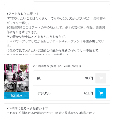
18区＆19区
俳優として活躍する彼がラルフ ローレン パープル レーベルを着こなし、
20区
その魅力やファッション観、人生観を語った。
フード界もまだまだ熱い！ 人気レストラン最前線
●アートなＮＹに夢中！
世界中が注目する最旬ホテルに泊まりたい！
NYでやりたいことはたくさん！でもやっぱり欠かせないのが、美術館や
パリ達人認定 みんなが喜ぶお土産大公開！
ギャラリー巡り。
パリMAP！
20世紀以降ここはアートの中心地として、多くの芸術家、作品、美術関
憧れの南仏 ニース＆サントロペへ！
係者を引き寄せてきた。
モードの頂点！ オートクチュール詳報
その豊かな歴史はとどまるところを知らず、
夢を紡ぎ続ける、偉大なるメゾンの軌跡
日々パワーアップしながら新しいアートやムーブメントを生み出してい
ジェーン・バーキンの自宅を特別公開！
る。
秋の買い物ランキング
今改めて見ておきたい伝説的な作品から最新のギャラリー事情まで、
EDITOR’S PICK
さぁエキサイティングなNYアートの世界へ！
合言葉はパリシック！
私らしく取り入れたいおめかしニューモード
新しい日常とリアリティーの肖像
2017年8月号 (発売日2017年06月28日)
●グルメなNY案内
路上に舞い降りた色彩のヴィーナス
NY通がすすめる、ニューヨークのフード最前線をご紹介！
ワンダーウーマンに憧れて
話題の店、がっつりランチ、ヘルシーフード、
紙
703円
PROFILE
今ひそかにブームのエスニック…などなど、
アウター大図鑑2017
見ているだけで腹ペコモード突入必至！
情熱カラーに恋したニューヒロイン
デジタル
611円
森星が着こなすアップタウンモード
試し読み
女優・広瀬すずが体験！ オートクチュールの世界
●欲しい！着たい！秋のトレンド図鑑
キュートなルームウェアで極上のリラックスタイム
新たな季節とともに、おしゃれの悩みもやってくる。
INSIDER BEAUTY
●下半期に見るべき新作シネマ
何を買うべき？ どう着るのが新しい？大本命の最旬スタイル、
フランス女の作り方
これから公開される映画のなかで、絶対に見逃せない作品とは？