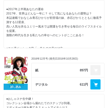
バッグ＆シューズBOOK
・読む女・書く男
●2017年上半期あなたの運命
NEWS 加藤シゲアキが愛する「小説の中の女」
2017年、世界はどんな一年に？ そして気になるあなたの運勢は？
本誌連載でおなじみ青石ひかりが初登場の妹、赤石ぴかりとともに徹底予
・又吉直樹×中村文則 スペシャル対談
測する12星座、
高い人気を誇るユミリー風水では開運を引き寄せる毎日のライフスタイル
・小松菜奈、羽田圭介、村田沙耶香、川村元気、松田青子、朝井リョウ、
を提案。
黒木華
激動の時代を生きる私たちの幸せへのヒントがここにある！
デヴィッド・ボウイ、リリー・ローズ・デップ、ヴィヴィアン・ウエスト
ウッド、ルー・ドワイヨンetc.
●エル流ベーシック学「一生ものの見つけ方」
トレンドはめまぐるしく変化するけれど、“スタイル”がある人は自分だけ
●食べてもOK！が叶う魔法のルール4
の「ベーシック」を知っている。
「食べないダイエットやカロリー制限は、太ります！」と断言するのは管
2016年12月号 (発売日2016年10月28日)
シャルロット・ゲンズブール＆ルー・ドワイヨンという伝説のパリジェン
理栄養士の伊達友美さん。
ヌ姉妹や
和食中心になる年末年始だからこそできる画期的な食事の掟を伝授しま
目利きファッショニスタから自分らしい「定番」のつくり方のコツを盗ん
紙
897円
す。
で。
この4つのルールを守って、2017年はお正月太り知らずの新年を迎えよ
今こそ、一生もののスタイルを確立しよう！
う！
デジタル
611円
試し読み
●コレクション新時代！
●ELLE MEN「自分史上最高に大人な男」
新デザイナーを迎えた注目ブランドや
GENERATIONS from EXILE TRIBEが、
●おしゃスナ生中継！
ますます近づくランウェイとストリート、そしてファッショントレンドま
新曲「PIERROT」で挑んだのは、恋心を隠しておどける切ない大人の男
コレクション会場から撮れたてのスナップが到着。
で！
の本音。
エディターは何を着てる？ ヒットアイテムは？