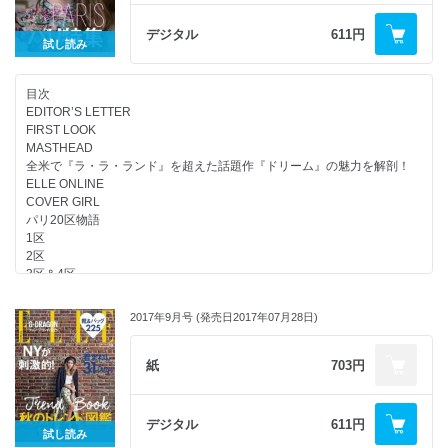
おしゃれなお部屋の持ち主は、壁やコーナー、カウチといった
HOROSCOPE
重要なパートをセンスよくデコレーションしている。
デジタル
611円
ELLE INFORMATION
試し読み
インテリア自慢の北欧おしゃれピープル11人から各パートの演出法を盗
SHOP LIST
み出して
CELEB CRUNCH
、あなたのお城もいますぐブラッシュアップ！
目次
EDITOR’S LETTER
FIRST LOOK
●着まわし31days
MASTHEAD
いよいよ秋本番、トレンドと定番アイテムを組み合わせて、
全米で『ラ・ラ・ランド』を超えた話題作『ドリーム』の魅力を解剖！
おしゃれを存分に、かつ賢く楽しみたいシーズン。
ELLE ONLINE
選りすぐりの18アイテムでつくる、１カ月のリアルな着まわしテクニッ
COVER GIRL
クをご覧あれ。
パリ20区物語
1区
2区
●エル独占！フランス大統領夫人「ブリジット・マクロンの告白」
3区＆4区
高校の教師だったとき、24歳年下のエマニュエル・マクロンと出会い、
5区
恋におちて、12年後に結婚。現在は大統領となった夫を支えながらも、
6区＆7区
束縛を嫌い自由に生きる姿は国中の憧れの的だ。
2017年9月号 (発売日2017年07月28日)
8区
フランスの新ミューズがエリゼ宮で自らを初めて語った、スペシャル・イ
9区
ンタビューをお届する。
10区
紙
703円
11区
12区
●【ELLE MEN】男の美学を変えた洋服との出会い
14区＆15区
デジタル
611円
「ラルフ ローレン」のアジア人初のアンバサダーとなったAKIRA。
試し読み
16区＆17区
EXILEやEXILE THE SECONDのパフォーマー、