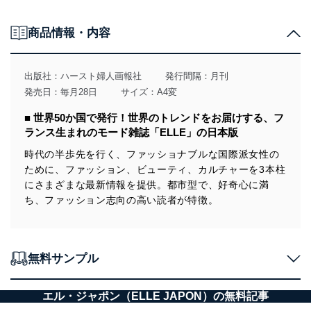
MOVIE TALK
ELLE PACKAGE
商品情報・内容
HOROSCOPE
ELLE INFORMATION
SHOP LIST
NEXT ISSUE
出版社：
ハースト婦人画報社
発行間隔：月刊
CELEB CRUNCH
発売日：毎月28日
サイズ：A4変
SEIBU・SOGO BEAUTY＆STYLE BOOK
■ 世界50か国で発行！世界のトレンドをお届けする、フ
ランス生まれのモード雑誌「ELLE」の日本版
時代の半歩先を行く、ファッショナブルな国際派女性の
ために、ファッション、ビューティ、カルチャーを3本柱
にさまざまな最新情報を提供。都市型で、好奇心に満
ち、ファッション志向の高い読者が特徴。
無料サンプル
エル・ジャポン（ELLE JAPON）の無料記事