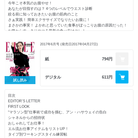
★手に入れるべき！ マストハブな小物カタログ★コーデの仕上げに最旬
今年こそ本気のお腹やせ！
アクセはいかが？
あなたが目指すのは？ 4つのレベルでウエスト診断
絞る前に知っておきたいお腹の筋肉のこと
●夏のビューティTIPS
さぁ実践！ 簡単エクササイズでなりたいお腹に！
今年の夏もビーチで思いっきり遊びたい！でもちょっと待って。
まさかの事実！ よかれと思っていた食事がぽっこりお腹の原因だった！
紫外線による肌や髪のダメージのほか、
お腹からすっきりやせる最新の食べ方はコレ！
湿度や汗、海水によるトラブルなどビーチには美容の敵がたくさん！
生活習慣を見直してお腹やせを加速させよう！
美しく楽しむために、すべきことをまずはチェック！
さらに絞るためデイリーケアをアップデート！
2017年6月号 (発売日2017年04月27日)
エディターがセレブ別“お腹やせ”にチャレンジ！
最強のお腹やせ！ セレブの産後ダイエット術
●台湾2泊3日10食の旅
COVER GIRL
紙
794円
ふとカレンダーを見てみると、なんだか今年は３連休が少ないような…。
青石ひかり＆赤石ぴかり姉妹が占う2017年下半期 あなたの運命
それなら週末を利用して金曜夜からさくっとアジアへ。
PROFILE
台湾をはじめ、短くても楽しめるアジア4都市の旅情報をぎゅっとお届
ELLE ONLINE
デジタル
611円
け！
試し読み
WOMEN IN SOCIETY
水晶玉子のオリエンタル占星術
ドレスで叶える煌めきのモーメント
【ELLE MEN Special】緊急企画！ 木村拓哉 in カンヌ
目次
夏の主役はサンダルでいこう！
カンヌで見せた等身大の男の素顔
EDITOR’S LETTER
トリコロールで着こなす最旬スイムウェア
FIRST LOOK
乾いた風に吹かれて
映画『無限の住人』が第70回カンヌ国際映画祭に出品され
“マラソン型”仕事術で成功を掴む、アン・ハサウェイの告白
モダンガール、夜の逃避行
公式上映に駆けつけた木村拓哉。
シャネルからの招待状
EDITOR’S PICK
大喝采を浴びた翌日、コート・ダジュールの青い空と海を前に
おしゃれしてお仕事！
夏の小物図鑑150
リラックスした表情をエルだけに見せてくれた。
エル流お仕事アイテムをリストUP！
INSIDER BEAUTY
タイプ別ワーキングスタイル練習帖
マインドフルネスのすすめ