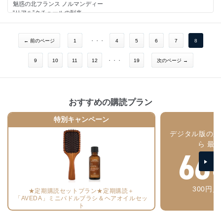
魅惑の北フランス ノルマンディー
クラス感ただよう新時代のタイムピース
“リアル”クチュールの到来
EDITOR’S PICK
リアルプライスで選ぶ秋の本気買いリスト
秋の着まわし31days
華麗に装う、’70年代デカダンス
PROFILE
カレッジガールはアンチルール主義！
← 前のページ
1
・・・
4
5
6
7
8
INSUIDER BEAUTY
クラシックを遊ぶ最旬プロポーション哲学
最新スキンケアで、幸せ肌！
最新パリモードに、秋の風を感じて
そろそろ本気で考える“胸”のこと
9
10
11
12
・・・
19
次のページ →
見果てぬ夢を旅するブルジョワジーの気まぐれ
私至上、最高のくちびるに！
ロマンと自由を抱いて美しき冒険者が行く
美しさと輝きのオーラが宿る、魅惑のローズ
揺らめくイリュージョンのなかで
GOURMET DIARY
EDITOR’S PICK
女性デザイナーの素敵な暮らし
おすすめの購読プラン
ヒット確定の3タイプのアウターから選ぼう！
CULTURE NOW
新しい足もとで、新しい私に！
ELLE PACKAGE
特別キャンペーン
中村アンと過ごすロマンティックな時間
HOROSCOPE
INSIDER BEAUTY
ELLE INFORMATION
デジタル版の定
フランス女と“赤”の親密関係
SHOP LIST
ら 最
PROFILE
66
NEXT ISSUE
PROFILE
CELEB CRUNCH
グラース発 香り高き花々の物語
ELLE SHOP 秋トレンドがまるわかり！ 最旬ワードローブ計画帳
ELLE ONLINE
ティファニーと映画の素敵な関係
300円
グラマラスなシューズで最旬レディスタイルを攻略
★定期購読セットプラン★定期購読＋
「AVEDA」ミニパドルブラシ＆ヘアオイルセッ
GOURMET DIARY
ト
パリ郊外の田舎暮らし
CULTURE NOW