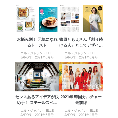
お悩み別！ 元気になれ
篠原ともえさん「創り続
るトースト
ける人」としてデザイン
の力で人と...
エル・ジャポン（ELLE
エル・ジャポン（ELLE
JAPON） 2021年6月号
JAPON） 2021年6月号
センスあるアイデアが決
2021年 韓国カルチャー
め手！ スモールスペー
最前線
スのインテリア術
エル・ジャポン（ELLE
エル・ジャポン（ELLE
JAPON） 2021年6月号
JAPON） 2021年4月号