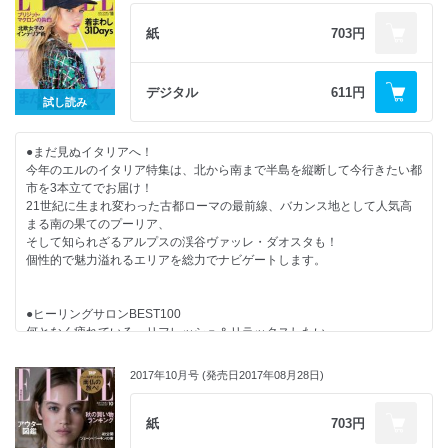
EDITOR’S PICK
最旬小物で完成する秋のニューモード
紙
703円
いつだっておしゃれの合言葉は“パリ・シック”
時代をリードするミューズたちのマイ・スタイル
ビッグシルエットを遊ぶ旬アウター
デジタル
611円
試し読み
弾けるスポーティマインド
ボタニカルファンタジーの世界へ
PROFILE
●まだ見ぬイタリアへ！
秋はスカートで行く！
今年のエルのイタリア特集は、北から南まで半島を縦断して今行きたい都
スタイルアイコンとジュエリーの熱い関係
市を3本立てでお届け！
INSIDER BEAUTY
21世紀に生まれ変わった古都ローマの最前線、バカンス地として人気高
秋のおしゃれヘア図鑑
まる南の果てのプーリア、
ウェルネススキンケアできれいをアップ！
そして知られざるアルプスの渓谷ヴァッレ・ダオスタも！
FORTUNE DINNER
個性的で魅力溢れるエリアを総力でナビゲートします。
癒やしのオーガニックシティ バンクーバーでしたい10のこと
憧れパリジェンヌの最旬スタイル
東京ミレニアルズが大集合したHOTなランウェイショー
●ヒーリングサロンBEST100
NEWレイヤードで私流におしゃれ！
何となく疲れている、リフレッシュ＆リラックスしたい……
ELLE SHOP
そんなときにぴったりのヒーリングサロンを100軒ピックアップ。
GOURMET DIARY
美容通のステディサロンから不調解消スポット、
シャンパンのない人生なんて！
2017年10月号 (発売日2017年08月28日)
ごほうびエステまで、目的別に今すぐチェック！
世にも恐ろしい大女優の鬼ママ列伝
大人のマイ・インターン
紙
703円
CULTURE NOW
●北欧おしゃれ女子のインテリア術
山田涼介の光と影