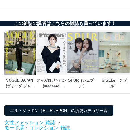
この雑誌の読者はこちらの雑誌も買っています！
VOGUE JAPAN 
フィガロジャポン
SPUR（シュプー
GISELe（ジゼ
(ヴォーグ ジャパ
(madame 
ル）
ル）
ン)
FIGARO japon)
エル・ジャポン（ELLE JAPON）の所属カテゴリ一覧
女性ファッション 雑誌
>
モード系・コレクション 雑誌