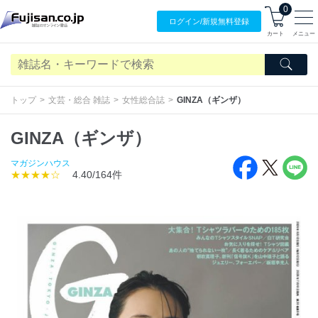
0
ログイン/
新規無料
登録
カート
メニュー
トップ
文芸・総合 雑誌
女性総合誌
GINZA（ギンザ）
GINZA（ギンザ）
マガジンハウス
★★★★☆
4.40/164件