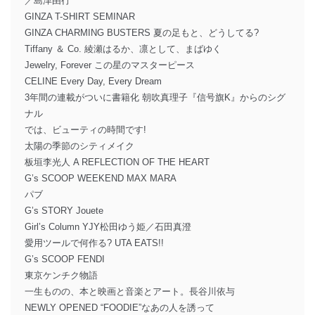
／島津由行
GINZA T-SHIRT SEMINAR
GINZA CHARMING BUSTERS 夏の足もと、どうしてる?
Tiffany ＆ Co. 綾瀬はるか、凛として、まばゆく
Jewelry, Forever この星のマスターピース
CELINE Every Day, Every Dream
3年間の連載がついに書籍化 朝吹真理子『信号旗K』からのシグ
ナル
では、ビューティの時間です!
太陽の季節のシティメイク
板垣李光人 A REFLECTION OF THE HEART
G’s SCOOP WEEKEND MAX MARA
パブ
G’s STORY Jouete
Girl’s Column YJY松田ゆう姫／石田真澄
愛用ツールで何作る? UTA EATS!!
G’s SCOOP FENDI
東京ケンチク物語
一生ものの、本と映画と音楽とアート。長谷川依与
NEWLY OPENED “FOODIE”なあの人を誘って