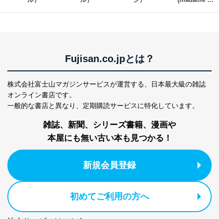
お問い合わせ対応、トラブル対
SNS公式アカウン
FIGARO japon)
処、オペレーター教育など応対品
7
トに登録された方
質向上のため
の個人情報
その他当社のプライバシーポリシ
ー等にて公表する利用目的達成の
ため
Fujisan.co.jpとは？
※上記の利用目的のうちNo.1～5については保有個人デ
ータ（開示対象個人情報）の利用目的であり、下記4.の
開示等のご請求に対応させていただきます。
株式会社富士山マガジンサービスが運営する、
日本最大級の雑誌
なお、6、7については、パートナー（提携企業）様又は
オンライン書店です。
各SNS運営会社様にご請求いただきますようお願い致し
一般的な書店と異なり、
定期購読サービスに特化しています。
ます。
雑誌、新聞、シリーズ書籍、漫画や
３．個人情報の第三者提供について
本屋にも無い古い本も見つかる！
当社は、取得した個人情報を適切に管理し､あらかじめ
本人の同意を得ることなく第三者に提供することはあり
ません。ただし、次の場合は除きます。
新規会員登録
法令に基づく場合
人の生命､身体または財産の保護のために必要がある
初めてご利用の方へ
場合であって、本人の同意を得ることが困難であると
き。
公衆衛生の向上または児童の健全な育成の推進のため