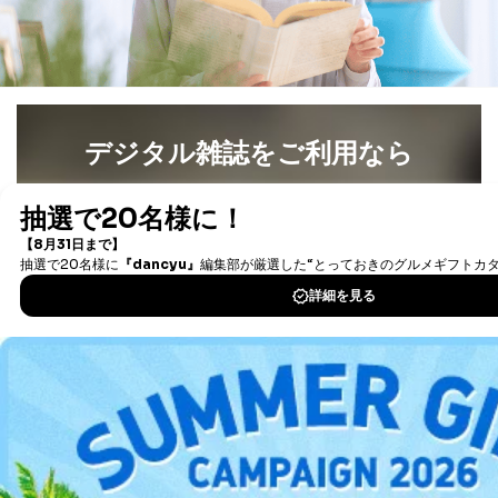
個人情報は「マイページ」にログインしていただくこと
で、訂正、追加、変更を行っていただくことが出来ま
す。マイページをご利用いただけない方、その他の方に
つきましては、下記Aをご覧ください。 また、ご登録い
ただいた個人情報のうち、市町村などの名称および郵便
番号、金融機関の名称あるいはクレジットカードの有効
期限など、商品のお届けやご請求を行う上で支障がある
デジタル雑誌をご利用なら
情報に変更があった場合には、当社が登録情報を変更さ
せていただく場合があります。
最新号〜バックナンバーまで7000冊以上の雑誌
（電子
A.開示等の求めの申し出先、提出していただく書面等
書籍）が無料で読み放題！
開示等の求めは、電話又は電子メールにて下記までお申
タダ読みサービス
を楽しもう！
し付けください。開示等の求めに際して提出していただ
く書面等については、その際にご案内いたします。
DOWNLOAD FOR IOS
■電話による場合
TEL:0570-200-223
株式会社富士山マガジンサービス 個人情報問い合わせ
DOWNLOAD FOR ANDROID
係
受付時間：10:00～17:00（土、日、祝、年末年始休業）
ご利用方法はこちら
■電子メールによる場合
e-mail：
cs@fujisan.co.jp
B.開示等の対応に際して、以下記載の項目のうち2項目