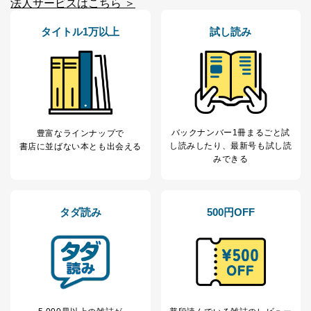
法人サービスはこちら ＞
に特に必要がある場合であって、本人の同意を得るこ
とが困難である場合。
タイトル1万以上
試し読み
国の機関もしくは地方公共団体またはその委託を受け
た者が法令の定める事務を遂行することに対して協力
する必要がある場合であって、本人の同意を得ること
により当該事務の遂行に支障を及ぼすおそれがあると
き。
上記２．の利用目的を実施するために守秘義務を結ん
だ企業に、業務の一部として個人情報の取扱いを委
託・提供する場合、その業務に必要な範囲で委託・提
バックナンバー1冊まるごと試
豊富なラインナップで
供先企業に個人情報を開示することがあります。
し読み
したり、最新号も試し読
書店に並ばない本とも出会える
委託・提供先企業は具体的には以下のような企業です
みできる
が、これらに限りません。
委託先：カスタマーサポート支援会社 、クレジッ
トカード決済などの決済代行・料金回収会社、広
告配信サービス会社
タダ読み
500円OFF
提供先：出版社、出版物発売元、卸売会社、販売
店など商品の供給者、梱包会社、配送会社、新聞
販売店などの梱包・配送・配達会社
４．開示対象個人情報の「開示」「訂正」等の請求につ
いて
当社は、本人から、開示対象個人情報について利用目的