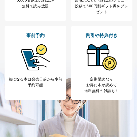
5,000冊以上の雑誌が
普段読んでいる雑誌のレビュー
の通知を求められた場合には、遅滞なくこれに応じま
無料で読み放題
投稿で
500円割ギフト券をプレ
す。ただし、以下①～④のいずれかに該当する場合は、
ゼント
利用目的の通知を行なうことはできません。そのとき
は、本人に遅滞無くその旨を通知するとともに、理由を
説明させていただきます。
事前予約
割引や特典付き
①利用目的を本人に通知し、又は公表することによって
本人又は第三者の生命、身体、財産その他の権利利益を
害するおそれがある場合
②利用目的を本人に通知し、又は公表することによって
当該事業者の権利又は正当な利益を害するおそれがある
場合
③国の機関又は地方公共団体が法令の定める事務を遂行
することに対して協力する必要がある場合であって、利
気になる本は
発売日前から事前
定期購読なら
用目的を本人に通知し、又は公表することによって当該
予約可能
お得に本が読めて
事務の遂行に支障を及ぼすおそれがあるとき
送料無料の雑誌も！
④開示対象個人情報の利用目的が明らかな場合
開示対象個人情報については、保有個人データの本人ま
たはその代理人からの利用目的の通知、開示、変更等
（内容の訂正、追加または削除）、利用停止等（「利用
の停止または消去」「第三者への提供の停止」）の求め
に対応させていただいております。 当社顧客の皆様の