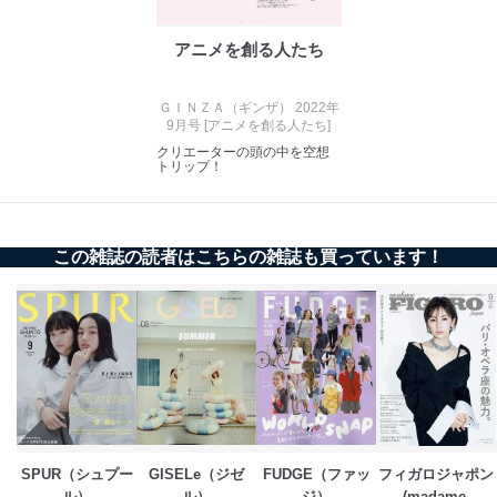
当社にお問合わせ
お問い合わせ対応、トラブル対
2
いただいた方の個
処、オペレーター教育など応対品
アニメを創る人たち
人情報
質向上のため
カスタマーQ＆Aサイトの投稿内容
の確認のため
ＧＩＮＺＡ（ギンザ） 2022年
ｅメール等によるカスタマーQ＆A
9月号 [アニメを創る人たち]
当社カスタマーQ＆
サイトのサービス内容のご案内の
クリエーターの頭の中を空想
3
Aサービス利用者
ため
トリップ！
ｅメール等による商品、サービ
ス、キャンペーン等の広告に関す
るご案内のため
採用応募者の方の
この雑誌の読者はこちらの雑誌も買っています！
4
採用選考、ご連絡のため
個人情報
当社の従業者の個
人事、総務などの雇用管理等のた
5
人情報
め
パートナー（提携
購入商品配送のため
企業）からの委託
提携企業及びお客様がご購入され
により当社の
た商品の発売元企業からのｅメー
6
定期購読サービス
ル等による商品、
等をご利用の方の
サービス、キャンペーン等の広告
個人情報
に関するご案内のため
当社のサービス利用状況の把握お
SPUR（シュプー
GISELe（ジゼ
FUDGE（ファッ
フィガロジャポン
よびその分析のため
ル）
ル）
ジ）
(madame 