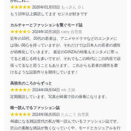
かれこれ…
個人情報は、同意を得ずに目的外利用、第三者への提
★★★★★
2026年01月03日
もっさん ＯＬ
供・開示は行いません。当社においてはこれらの取り組
もう10年以上購読してます センスが好きです
みを確実にするため、従業者等の教育を徹底してまいり
ます。また、目的外利用を行わないために、適切な管理
カルチャーとファッションを繋ぐモード誌
措置を講じます。
★★★★☆
2024年10月16日
carry 自営業
法令遵守
近年の10代、20代の若者は、アニメやドラマなどのエンタメに
は強い関心を持っていますが、それだけでは日本人の若者の感性
当社は、個人情報に関連する法令、国が定める指針及び
が幼稚化していきます。 最近のGINZAの特集もエンタメに寄っ
その他の規範を遵守します。また、当社の管理の仕組み
に、これらの法令及びその他の規範を常に適合させま
てると感じる時も多いですが、それでもこの時代にこの内容で頑
す。
張ってるなと思うこともあります。 これからも若者の感性を磨
けるような誌面作りを期待しています！
個人情報の安全管理措置
高校生のころからずっと
当社は、個人情報の正確性及び安全性を確保するため
★★★★☆
2024年09月04日
mk 主婦
に、下記セキュリティ対策をはじめとする安全対策を実
施し、個人情報の漏えい、滅失またはき損の防止及び是
定期購読しています、写真が綺麗で目の保養になります。
正に努めます。
唯一読んでるファッション誌
アクセス制御
★★★★★
2024年06月05日
たんこう 自営業
個人データを取り扱うことのできる機器及び当該
46歳になる雑誌世代の私が唯一読んでいるファッション誌です。
機器を取り扱う従業者を明確化し、 個人データへ
の不要なアクセスを防止しています。
沢山の素敵な雑誌が無くなっていく中、モードとカジュアルを行