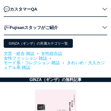
用・提供・管理いたします。
カスタマーQA
東京都渋谷区南平台町16-11
株式会社富士山マガジンサービス
代表取締役会長 西野 伸一郎
Fujisanスタッフがご紹介
個人情報保護管理者: 経営管理グループディレクター 前
田 嘉也
２．利用目的
GINZA（ギンザ）の所属カテゴリ一覧
当社が取り扱う開示対象個人情報の利用目的は次のとお
文芸・総合 雑誌
女性総合誌
>
りです。
女性ファッション 雑誌
>
モード系・コレクション 雑誌
きれいめ・大人カジ
No
個人情報の種類
利用目的
/
ュアル系 雑誌
購入商品の配送のため
商品代金回収のため
ｅメール等による商品、サービ
GINZA（ギンザ）の無料記事
ス、キャンペーン等の広告の案内
当社の定期購読サ
のため
1
ービス等をご利用
個人が特定できない形で取得した
の方の個人情報
閲覧履歴や購買履歴等の情報を分
析して、趣味・嗜好に
応じた新商品・サービスに関する
広告のため