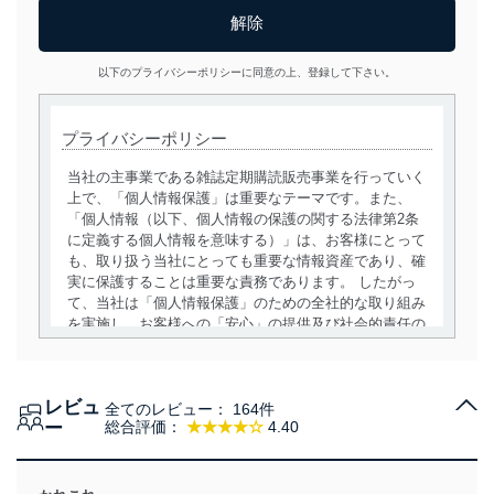
以下のプライバシーポリシーに同意の上、登録して下さい。
プライバシーポリシー
当社の主事業である雑誌定期購読販売事業を行っていく
上で、「個人情報保護」は重要なテーマです。また、
「個人情報（以下、個人情報の保護の関する法律第2条
に定義する個人情報を意味する）」は、お客様にとって
も、取り扱う当社にとっても重要な情報資産であり、確
実に保護することは重要な責務であります。 したがっ
て、当社は「個人情報保護」のための全社的な取り組み
を実施し、お客様への「安心」の提供及び社会的責任の
責務を果たすことを確実にいたします。
個人情報の取得・利用・提供について
レビュ
全てのレビュー：
164件
当社は、個人情報の取得・利用・提供に際して、その利
ー
総合評価：
★★★★☆
4.40
用目的を明確にし、本人の同意を得たうえで利用目的の
達成に必要な範囲内で適法かつ公正な手段によって取
得・利用・提供を行います。また、当社が保有している