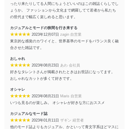
ったり来たりしてる人間にちょうどいいのはこの雑誌くらしでし
アクセス者の識別と認証
ょうか。 ファッションから文化まで網羅してて若者から私たち
機器に標準装備されているユーザー制御機能（ユ
の世代まで幅広く楽しめると思います。
ーザーアカウント制御）により、個人情報データ
ベース等を取り扱う情報システムを使用する従業
カジュアルとモードの狭間を行き来する
者を識別・認証しています。
★★★★★
2023年12月07日
zagin 自営業
外部からの不正アクセス等の防止
東京的な感覚のカワイイと、世界基準のモードをバランス良く融
個人データを取り扱う機器等のオペレーティング
合させた雑誌です。
システムを最新の状態に保持しています。
個人データを取り扱う機器等にセキュリティ対策
おしゃれ
ソフトウェア等を導入し、自動更新 機能等の活用
★★★★★
2023年08月23日
あわ 会社員
により、これを最新状態としています。
好きなタレントさんが掲載されたときはお世話になってます。
情報システムの使用に伴う漏洩等の防止
おしゃれなカットが多くて好きです。
メール等により個人データの含まれるファイルを
送信する場合に、当該ファイルへのパスワードを
オシャレ
設定しています。
★★★★★
2023年08月21日
Maris 自営業
いつも見るのが楽しみ。 オシャレが好きな方におススメ
個人情報保護マネジメントシステムの継続的改善
カジュアルなモード誌
当社は、内部監査及びマネジメントレビューの機会を通
★★★★★
2023年01月11日
ザギン 経営者
じて、個人情報保護マネジメントシステムを継続的に改
善し、常に最良の状態を維持します。
他のモード誌よりもカジュアル、かといって青文字系ほどマスに