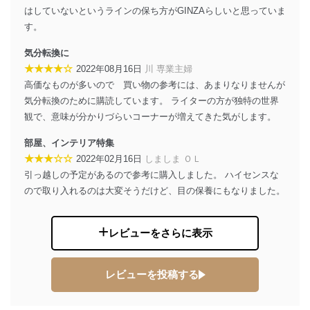
はしていないというラインの保ち方がGINZAらしいと思っていま
苦情及び相談受付け窓口
す。
貴殿の個人情報及び当社の個人情報保護マネジメントシ
気分転換に
ステムに関するご相談及び苦情については以下までご連
★★★★☆
2022年08月16日
川 専業主婦
絡ください。
適切、かつ迅速に対応させていただきます。
高価なものが多いので 買い物の参考には、あまりなりませんが
気分転換のために購読しています。 ライターの方が独特の世界
株式会社富士山マガジンサービス 個人情報問い合わせ
観で、意味が分かりづらいコーナーが増えてきた気がします。
係
TEL：0570-200-223
部屋、インテリア特集
FAX：03-5459-7073
★★★☆☆
2022年02月16日
しましま ＯＬ
e-mail：
cs@fujisan.co.jp
引っ越しの予定があるので参考に購入しました。 ハイセンスな
改訂：2025年2月20日
ので取り入れるのは大変そうだけど、目の保養にもなりました。
制定：2005年4月1日
株式会社富士山マガジンサービス
代表取締役会長 西野 伸一郎
レビューをさらに表示
個人情報の取扱いについて
１．個人情報保護管理者
レビューを投稿する
当社は以下の個人情報保護管理者を設置し、個人情報保
護管理者の責任のもと、個人情報を取得・アクセス・利