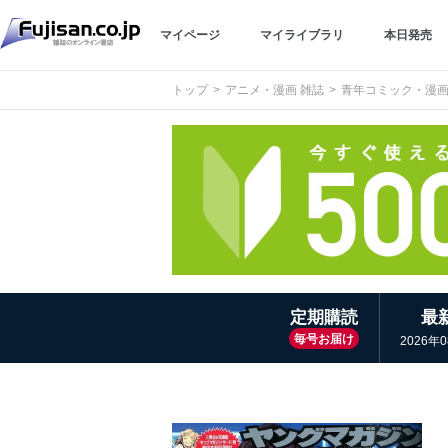
マイページ
マイライブラリ
本日発売
トップ
アニメ・漫画 雑誌
青年コミック・漫
定期購読
最
毎号お届け
2026年