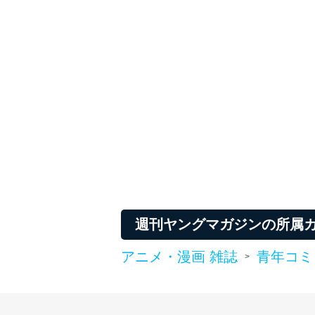
アクセス者の識別と認証
機器に標準装備されて
システムを使用する従
外部からの不正アクセス
個人データを取り扱う
個人データを取り扱う
としています。
情報システムの使用に伴
メール等により個人デ
個人情報保護マネジメントシ
当社は、内部監査及びマネ
週刊ヤングマガジンの所属
の状態を維持します。
アニメ・漫画 雑誌
青年コミ
>
苦情及び相談受付け窓口
貴殿の個人情報及び当社の
適切、かつ迅速に対応させ