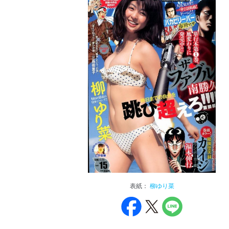
表紙：
柳ゆり菜