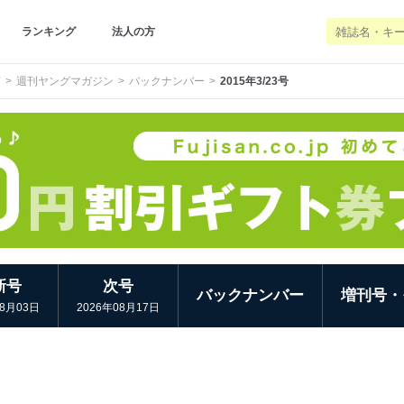
ランキング
法人の方
画
週刊ヤングマガジン
バックナンバー
2015年3/23号
新号
次号
バックナンバー
増刊号・
08月03日
2026年08月17日