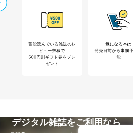
人情報の利用目的は次のとおりです。
の種類
利用目的
購入商品の配送のため
商品代金回収のため
普段読んでいる雑誌のレ
気になる本は
等をご利用の方の個
ｅメール等による商品、サービス、キャンペーン等
ビュー投稿で
発売日前から事前
個人が特定できない形で取得した閲覧履歴や購買履
500円割ギフト券をプレ
能
味・嗜好に
ゼント
応じた新商品・サービスに関する広告のため
いた方の個人情報
お問い合わせ対応、トラブル対処、オペレーター教
カスタマーQ＆Aサイトの投稿内容の確認のため
ビス利用者
ｅメール等によるカスタマーQ＆Aサイトのサービ
ｅメール等による商品、サービス、キャンペーン等
報
採用選考、ご連絡のため
人事、総務などの雇用管理等のため
購入商品配送のため
からの委託により当
提携企業及びお客様がご購入された商品の発売元企
デジタル雑誌をご利用なら
品、
利用の方の個人情報
サービス、キャンペーン等の広告に関するご案内の