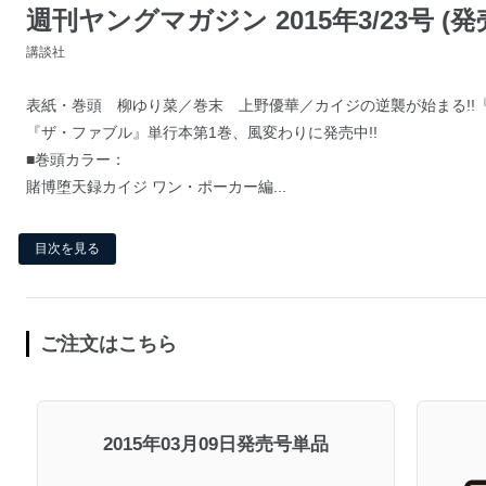
週刊ヤングマガジン 2015年3/23号 (発売
講談社
表紙・巻頭 柳ゆり菜／巻末 上野優華／カイジの逆襲が始まる!!
『ザ・ファブル』単行本第1巻、風変わりに発売中!!
■巻頭カラー：
賭博堕天録カイジ ワン・ポーカー編...
目次を見る
ご注文はこちら
2015年03月09日発売号単品