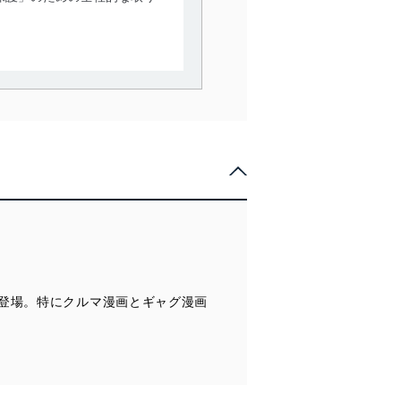
。
で利用目的の達成に必要な範
情報は、同意を得ずに目的外
従業者等の教育を徹底してま
管理の仕組みに、これらの法
登場。特にクルマ漫画とギャグ漫画
全対策を実施し、個人情報の
ータへの不要なアクセスを防止