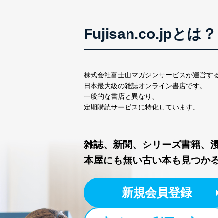
株式会社富士山マガジンサー
TEL：0570-200-223
Fujisan.co.jpとは？
FAX：03-5459-7073
e-mail：
cs@fujisan.co.jp
改訂：2025年2月20日
制定：2005年4月1日
株式会社富士山マガジンサービスが運営す
株式会社富士山マガジンサ
日本最大級の雑誌オンライン書店です。
代表取締役会長 西野 伸一
一般的な書店と異なり、
定期購読サービスに特化しています。
個人情報の取扱いについ
１．個人情報保護管理者
雑誌、新聞、シリーズ書籍、
当社は以下の個人情報保護
いたします。
本屋にも無い古い本も見つか
東京都渋谷区南平台町16-11
株式会社富士山マガジンサ
新規会員登録
代表取締役会長 西野 伸一
個人情報保護管理者: 経営管