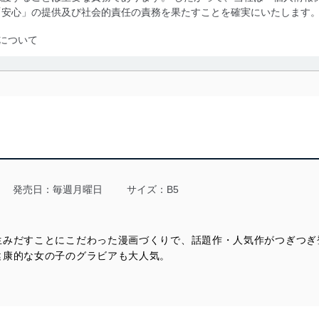
「安心」の提供及び社会的責任の責務を果たすことを確実にいたします
について
利用・提供に際して、その利用目的を明確にし、本人の同意を得たうえ
によって取得・利用・提供を行います。また、当社が保有している個人
示は行いません。当社においてはこれらの取り組みを確実にするため、
用を行わないために、適切な管理措置を講じます。
る法令、国が定める指針及びその他の規範を遵守します。また、当社の
適合させます。
発売日：毎週月曜日
サイズ：B5
生みだすことにこだわった漫画づくりで、話題作・人気作がつぎつぎ
及び安全性を確保するために、下記セキュリティ対策をはじめとする安
健康的な女の子のグラビアも大人気。
防止及び是正に努めます。
ことのできる機器及び当該機器を取り扱う従業者を明確化し、 個人デ