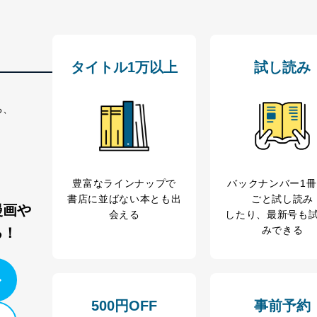
ビス 個人情報問い合わせ係
タイトル1万以上
試し読み
る、
ービス
郎
て
豊富なラインナップで
バックナンバー1
書店に並ばない本とも出
ごと試し読み
漫画や
管理者を設置し、個人情報保護管理者の責任のもと、個人情報を取得・
会える
したり、最新号も
みできる
る！
ービス
郎
理グループディレクター 前田 嘉也
500円OFF
事前予約