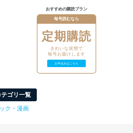
おすすめの購読プラン
いるユーザー制御機能（ユーザーアカウント制御）により、個人情報デ
毎号読むなら
業者を識別・認証しています。
定期購読
等の防止
機器等のオペレーティングシステムを最新の状態に保持しています。
機器等にセキュリティ対策ソフトウェア等を導入し、自動更新 機能等
きれいな状態で
毎号お届けします
う漏洩等の防止
お申込みはこちら
ータの含まれるファイルを送信する場合に、当該ファイルへのパスワー
ステムの継続的改善
ジメントレビューの機会を通じて、個人情報保護マネジメントシステム
カテゴリ一覧
ック・漫画
個人情報保護マネジメントシステムに関するご相談及び苦情については
ていただきます。