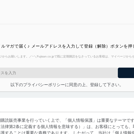
ルマガで届く♪ メールアドレスを入力して登録（解除）ボタンを押
からお願いします。／~＼Fujisan.co.jpで既に定期購読をなさっているお客様は、マイページ
以下のプライバシーポリシーに同意の上、登録して下さい。
期購読販売事業を行っていく上で、「個人情報保護」は重要なテーマで
る法律第2条に定義する個人情報を意味する）」は、お客様にとっても、
護することは重要な責務であります。 したがって、当社は「個人情報