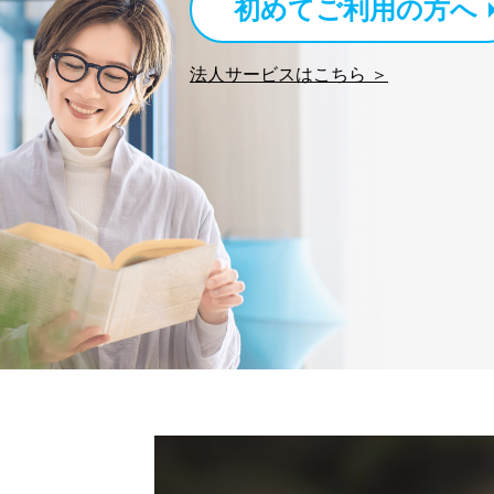
初めてご利用の方へ
２．利用目的
当社が取り扱う開示対象個
法人サービスはこちら ＞
No
個人情報
当社の定期購読サービス
1
人情報
2
当社にお問合わせいただ
3
当社カスタマーQ＆Aサー
4
採用応募者の方の個人情
5
当社の従業者の個人情報
パートナー（提携企業）
6
社の
定期購読サービス等をご