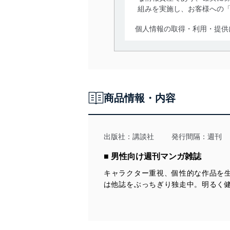
組みを実施し、お客様への
個人情報の取得・利用・提供
当社は、個人情報の取得・
囲内で適法かつ公正な手段
利用、第三者への提供・開
いります。また、目的外利
商品情報・内容
法令遵守
当社は、個人情報に関連す
令及びその他の規範を常に
出版社：
講談社
発行間隔：週刊
個人情報の安全管理措置
■ 男性向け週刊マンガ雑誌
キャラクター重視、個性的な作品を
当社は、個人情報の正確性
は他誌をぶっちぎり独走中。明るく
漏えい、滅失またはき損の
アクセス制御
個人データを取り扱う
しています。