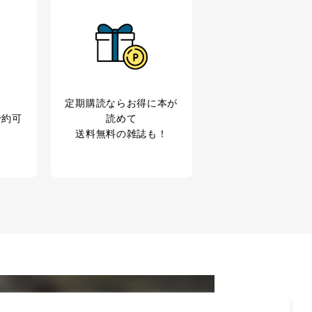
定期購読なら
お得に本が
の広告の案内のため
予約可
読めて
歴等の情報を分析して、趣
送料無料の雑誌も！
育など応対品質向上のため
ス内容のご案内のため
の広告に関するご案内のため
業からのｅメール等による商
ため