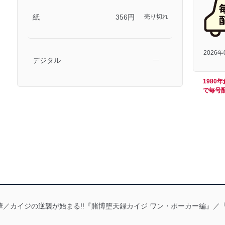
紙
356円
売り切れ
2026
デジタル
―
198
で毎号
／カイジの逆襲が始まる!!『賭博堕天録カイジ ワン・ポーカー編』／