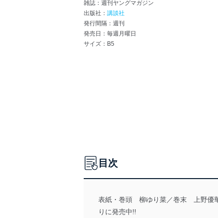
雑誌：週刊ヤングマガジン
出版社：
講談社
発行間隔：週刊
発売日：毎週月曜日
サイズ：B5
目次
表紙・巻頭 柳ゆり菜／巻末 上野優華
りに発売中!!