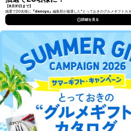
タダ読みサービス
を楽しもう！
DOWNLOAD FOR IOS
DOWNLOAD FOR ANDROID
ご利用方法はこちら
総合案内
アフィリエイト
採用情報
プレスリリース
お問い合わせ
利用規約
プライバシーポリシー
特定商取引法に基づく表示
会社案内
出版社の皆様へ
投資家の皆様へ
サイトマップ