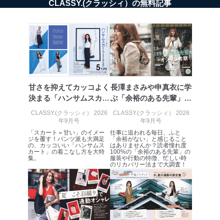
CLASSY.(クラッシィ）の無料記事
甘さを抑えてカッコよく
長澤まさみや申真衣に学
決まる「ハンサムスカー
ぶ「余裕のある先輩」の
ト」着こなし術
オシャレ考察
CLASSY.(クラッシィ） 2026
CLASSY.(クラッシィ） 2026
年9月号
年9月号
「スカート＝甘い」のイメー
仕事に追われる毎日、ふと
ジを覆す！パンツ派も大満足
「余裕がない」と感じること
の、カッコいい「ハンサムス
はありませんか？読者憧れ度
カート」の着こなし方を大特
100%の「余裕のある先輩」の
集。
服装や行動の特徴、忙しい時
のリカバリー法まで大調査！