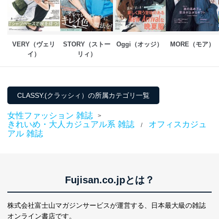
VERY（ヴェリ
STORY（ストー
Oggi（オッジ）
MORE（モア）
イ）
リィ）
CLASSY.(クラッシィ）の所属カテゴリ一覧
女性ファッション 雑誌
>
きれいめ・大人カジュアル系 雑誌
オフィスカジュ
/
アル 雑誌
Fujisan.co.jpとは？
株式会社富士山マガジンサービスが運営する、
日本最大級の雑誌
オンライン書店です。