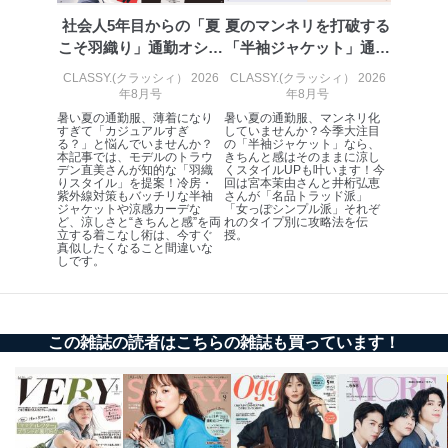
社会人5年目からの「夏
夏のマンネリを打破する
こそ羽織り」通勤オシャ
「半袖ジャケット」通勤
レ術
コーデ
CLASSY.(クラッシィ） 2026
CLASSY.(クラッシィ） 2026
年8月号
年8月号
暑い夏の通勤服、薄着になり
暑い夏の通勤服、マンネリ化
すぎて「カジュアルすぎ
していませんか？今季大注目
る？」と悩んでいませんか？
の「半袖ジャケット」なら、
本記事では、モデルのトラウ
きちんと感はそのままに涼し
デン直美さんが知的な「羽織
くスタイルUPも叶います！今
りスタイル」を提案！冷房・
回は宮本茉由さんと井桁弘恵
紫外線対策もバッチリな半袖
さんが「名品トラッド派」
ジャケットや涼感カーデな
「女っぽシンプル派」それぞ
ど、涼しさと“きちんと感”を両
れのタイプ別に攻略法を伝
立する着こなし術は、今すぐ
授。
真似したくなること間違いな
しです。
この雑誌の読者はこちらの雑誌も買っています！