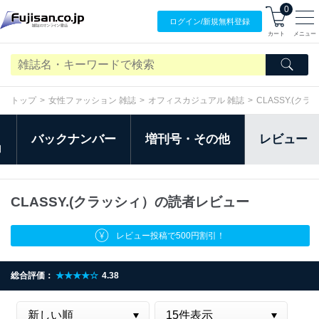
0
ログイン/
新規無料
登録
カート
メニュー
トップ
女性ファッション 雑誌
オフィスカジュアル 雑誌
CLASSY.(ク
バックナンバー
増刊号・その他
レビュー
日
CLASSY.(クラッシィ）の読者レビュー
レビュー投稿で500円割引！
総合評価：
★★★★☆
4.38