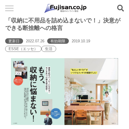
「収納に不用品を詰め込まないで！」決意が
できる断捨離への格言
更新日
2022.07.26
有効期限
2019.10.19
ESSE（エッセ）
生活