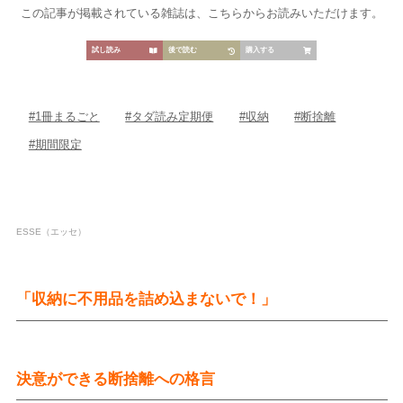
この記事が掲載されている雑誌は、こちらからお読みいただけます。
試し読み
後で読む
購入する
#1冊まるごと
#タダ読み定期便
#収納
#断捨離
#期間限定
ESSE（エッセ）
「収納に不用品を詰め込まないで！」
決意ができる断捨離への格言