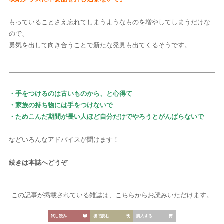
もっていることさえ忘れてしまうようなものを増やしてしまうだけな
ので、
勇気を出して向き合うことで新たな発見も出てくるそうです。
・手をつけるのは古いものから、と心得て
・家族の持ち物には手をつけないで
HOME
・ためこんだ期間が長い人ほど自分だけでやろうとがんばらないで
人気ランキング
などいろんなアドバイスが聞けます！
続きは本誌へどうぞ
カテゴリー
生活
健康
レシピ
旅行
ビジネス
この記事が掲載されている雑誌は、こちらからお読みいただけます。
芸能
デジタル
ファッション
美容
試し読み
後で読む
購入する