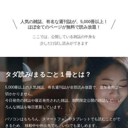
カ
イ
ブ
人気の雑誌、有名な週刊誌が、5,000冊以上！
ほぼ全てのページが無料で読み放題！
ここでは、公開している雑誌の中身を
少しだけ試し読みができます
タダ読み/まるごと１冊とは？
5,000冊以上の人気雑誌、有名週刊誌が全部読み放題で、追加費用は一
切かかりません。
今日発売の雑誌や最近発売された雑誌、期間限定公開の雑誌など、 い
ろんな雑誌を毎日更新しています。
パソコンはもちろん、スマートフォンやタブレットでも読むことがで
きるため、 移動中や外出先でも、いつでも楽しめます。