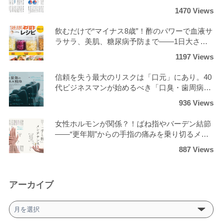
クと回避策
1470 Views
飲むだけで“マイナス8歳”！酢のパワーで血液サ
ラサラ、美肌、糖尿病予防まで――1日大さじ3
杯の劇的変化？！
1197 Views
信頼を失う最大のリスクは「口元」にあり。40
代ビジネスマンが始めるべき「口臭・歯周病ゼ
ロ」の最強ケア
936 Views
女性ホルモンが関係？！ばね指やバーデン結節
――“更年期”からの手指の痛みを乗り切るメン
テナンス術
887 Views
アーカイブ
ア
ー