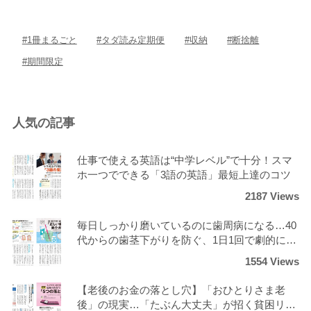
スポーツ
アウトドア
グラビア
雑誌
#1冊まるごと
#タダ読み定期便
#収納
#断捨離
#期間限定
後から読む
人気の記事
仕事で使える英語は“中学レベル”で十分！スマ
ホ一つでできる「3語の英語」最短上達のコツ
2187 Views
毎日しっかり磨いているのに歯周病になる…40
代からの歯茎下がりを防ぐ、1日1回で劇的にツ
ルツルになる正しいケア
1554 Views
【老後のお金の落とし穴】「おひとりさま老
後」の現実…「たぶん大丈夫」が招く貧困リス