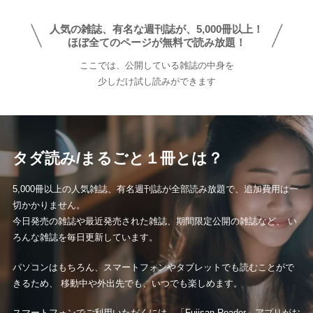
イ
ブ
人気の雑誌、有名な週刊誌が、5,000冊以上！
ほぼ全てのページが無料で読み放題！
ここでは、公開している雑誌の中身を
少しだけ試し読みができます
タダ読み/まるごと１冊とは？
5,000冊以上の人気雑誌、有名週刊誌が全部読み放題で、追加費用は一
切かかりません。
今日発売の雑誌や最近発売された雑誌、期間限定公開の雑誌など、 い
ろんな雑誌を毎日更新しています。
パソコンはもちろん、スマートフォンやタブレットでも読むことがで
きるため、 移動中や外出先でも、いつでも楽しめます。
スマートフォンでご利用いただくには、「Fujisan Reader」アプリがお