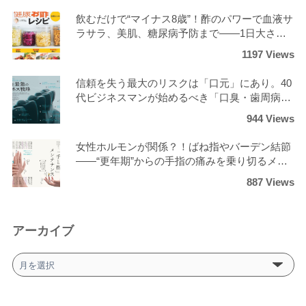
飲むだけで“マイナス8歳”！酢のパワーで血液サ
ラサラ、美肌、糖尿病予防まで――1日大さじ3
杯の劇的変化？！
1197 Views
信頼を失う最大のリスクは「口元」にあり。40
代ビジネスマンが始めるべき「口臭・歯周病ゼ
ロ」の最強ケア
944 Views
女性ホルモンが関係？！ばね指やバーデン結節
――“更年期”からの手指の痛みを乗り切るメン
テナンス術
887 Views
アーカイブ
ア
ー
カ