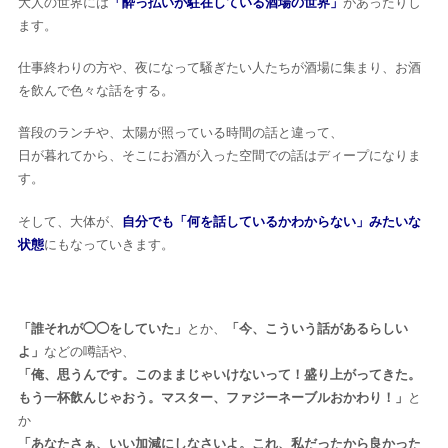
大人の世界には
「酔っ払いが駐在している酒場の世界」
があったりし
ます。
仕事終わりの方や、夜になって騒ぎたい人たちが酒場に集まり、お酒
を飲んで色々な話をする。
普段のランチや、太陽が照っている時間の話と違って、
日が暮れてから、そこにお酒が入った空間での話はディープになりま
す。
そして、大体が、
自分でも「何を話しているかわからない」みたいな
状態
にもなっていきます。
「誰それが◯◯をしていた」
とか、
「今、こういう話があるらしい
よ」
などの噂話や、
「俺、思うんです。このままじゃいけないって！盛り上がってきた。
もう一杯飲んじゃおう。マスター、ファジーネーブルおかわり！」
と
か
「あなたさぁ、いい加減にしなさいよ。これ、私だったから良かった