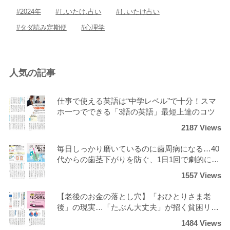
#2024年
#しいたけ.占い
#しいたけ占い
#タダ読み定期便
#心理学
人気の記事
仕事で使える英語は“中学レベル”で十分！スマ
ホ一つでできる「3語の英語」最短上達のコツ
2187 Views
毎日しっかり磨いているのに歯周病になる…40
代からの歯茎下がりを防ぐ、1日1回で劇的にツ
ルツルになる正しいケア
1557 Views
【老後のお金の落とし穴】「おひとりさま老
後」の現実…「たぶん大丈夫」が招く貧困リス
クと回避策
1484 Views