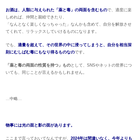
人気ランキング
お酒は、人類に与えられた「薬と毒」の両面を含むもの
で、適度に楽
しめれば、仲間と親睦できたり、
「なんとなく楽しくなっちゃった」なんかも含めて、自分を解放させ
カテゴリー
てくれて、リラックスしていけるものになります。
生活
健康
レシピ
旅行
ビジネス
でも、
適量を超えて、その世界の中に浸ってしまうと、自分を相当深
刻にむしばむ毒にもなり得るものなの
です。
芸能
デジタル
ファッション
美容
「薬と毒の両面の性質を持つ」もの
として、SNSやネットの世界につ
スポーツ
アウトドア
グラビア
いても、同じことが言えるかもしれません。
雑誌
…中略…
後から読む
物事には光の面と影の面があります。
ここまで言っておいてなんですが、
2024年は間違いなく、今年よりも