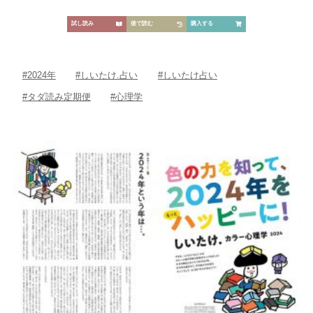
試し読み
後で読む
購入する
#2024年
#しいたけ.占い
#しいたけ占い
#タダ読み定期便
#心理学