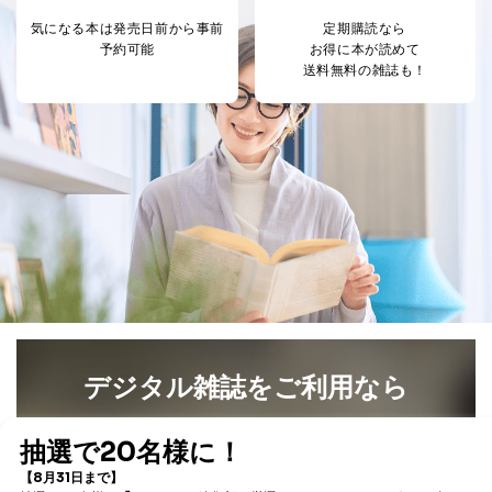
6
定期購読サービス
ル等による商品、
気になる本は
発売日前から事前
定期購読なら
等をご利用の方の
サービス、キャンペーン等の広告
予約可能
お得に本が読めて
個人情報
に関するご案内のため
送料無料の雑誌も！
当社のサービス利用状況の把握お
よびその分析のため
お問い合わせ対応、トラブル対
SNS公式アカウン
処、オペレーター教育など応対品
7
トに登録された方
質向上のため
の個人情報
その他当社のプライバシーポリシ
ー等にて公表する利用目的達成の
ため
※上記の利用目的のうちNo.1～5については保有個人デ
ータ（開示対象個人情報）の利用目的であり、下記4.の
開示等のご請求に対応させていただきます。
なお、6、7については、パートナー（提携企業）様又は
各SNS運営会社様にご請求いただきますようお願い致し
ます。
デジタル雑誌をご利用なら
３．個人情報の第三者提供について
最新号〜バックナンバーまで7000冊以上の雑誌
（電子
当社は、取得した個人情報を適切に管理し､あらかじめ
書籍）が無料で読み放題！
本人の同意を得ることなく第三者に提供することはあり
タダ読みサービス
を楽しもう！
ません。ただし、次の場合は除きます。