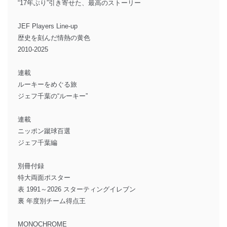
“17年ぶり”引き寄せた、最高のストーリー
JEF Players Line-up
歴史を刻んだ情熱の黄色
2010-2025
連載
ルーキーをめぐる旅
ジェフ千葉の“ルーキー”
連載
ニッポン蹴球百選
ジェフ千葉編
別冊付録
特大両面ポスター
表 1991～2026 スターティングイレブン
裏 年度別チーム得点王
MONOCHROME