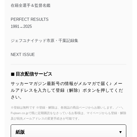
在籍全選手＆監督名鑑
PERFECT RESULTS
1991→2025
ジェフユナイテッド市原・千葉記録集
NEXT ISSUE
◼︎ 目次配信サービス
サッカーマガジン最新号の情報がメルマガで届く♪ メー
ルアドレスを入力して登録（解除）ボタンを押してくだ
さい。
※登録は無料です ※登録・解除は、各雑誌の商品ページからお願いします。／~＼
Fujisan.co.jpで既に定期購読をなさっているお客様は、マイページからも登録・解除
及び宛先メールアドレスの変更手続きが可能です。