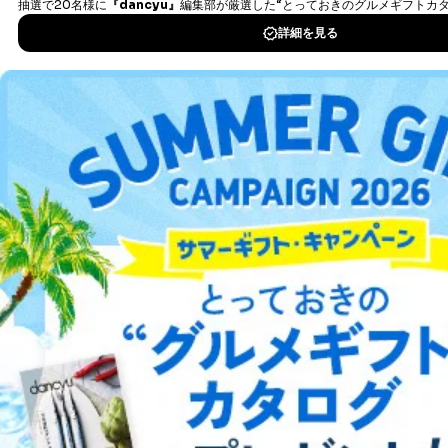
法令に基づく場合
人の生命､身体または財産の保護のために必要がある
DOWNLOAD FOR IOS
場合であって、本人の同意を得ることが困難であると
き。
DOWNLOAD FOR ANDROID
公衆衛生の向上または児童の健全な育成の推進のため
に特に必要がある場合であって、本人の同意を得るこ
とが困難である場合。
国の機関もしくは地方公共団体またはその委託を受け
ご利用方法はこちら
た者が法令の定める事務を遂行することに対して協力
する必要がある場合であって、本人の同意を得ること
により当該事務の遂行に支障を及ぼすおそれがあると
き。
総合案内
上記２．の利用目的を実施するために守秘義務を結ん
だ企業に、業務の一部として個人情報の取扱いを委
託・提供する場合、その業務に必要な範囲で委託・提
アフィリエイト
採用情報
供先企業に個人情報を開示することがあります。
委託・提供先企業は具体的には以下のような企業です
プレスリリース
お問い合わせ
が、これらに限りません。
委託先：カスタマーサポート支援会社 、クレジッ
トカード決済などの決済代行・料金回収会社、広
利用規約
プライバシーポリシー
特定商取引法に基づく表示
会社案内
出版社の皆様へ
告配信サービス会社
投資家の皆様へ
サイトマップ
提供先：出版社、出版物発売元、卸売会社、販売
店など商品の供給者、梱包会社、配送会社、新聞