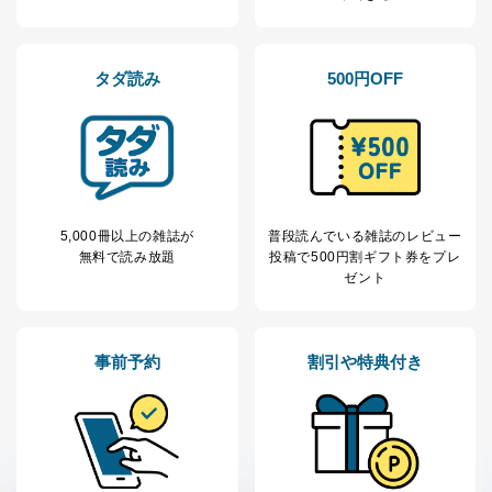
1
ービス等をご利用
個人が特定できない形で取得した
の方の個人情報
閲覧履歴や購買履歴等の情報を分
析して、趣味・嗜好に
タダ読み
500円OFF
応じた新商品・サービスに関する
広告のため
当社にお問合わせ
お問い合わせ対応、トラブル対
2
いただいた方の個
処、オペレーター教育など応対品
人情報
質向上のため
カスタマーQ＆Aサイトの投稿内容
の確認のため
ｅメール等によるカスタマーQ＆A
5,000冊以上の雑誌が
普段読んでいる雑誌のレビュー
当社カスタマーQ＆
サイトのサービス内容のご案内の
無料で読み放題
投稿で
500円割ギフト券をプレ
3
Aサービス利用者
ため
ゼント
ｅメール等による商品、サービ
ス、キャンペーン等の広告に関す
るご案内のため
採用応募者の方の
事前予約
割引や特典付き
4
採用選考、ご連絡のため
個人情報
当社の従業者の個
人事、総務などの雇用管理等のた
5
人情報
め
パートナー（提携
購入商品配送のため
企業）からの委託
提携企業及びお客様がご購入され
により当社の
た商品の発売元企業からのｅメー