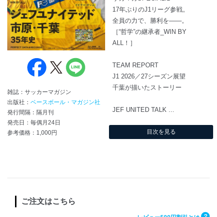
17年ぶりのJ1リーグ参戦。
全員の力で、勝利を――。
［“哲学”の継承者_WIN BY
ALL！］
TEAM REPORT
J1 2026／27シーズン展望
千葉が描いたストーリー
雑誌：サッカーマガジン
出版社：
ベースボール・マガジン社
JEF UNITED TALK ...
発行間隔：隔月刊
発売日：毎偶月24日
目次を見る
参考価格：1,000円
ご注文はこちら
?