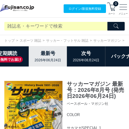
0
ログイン/
新規無料
登録
カート
メニュー
トップ
スポーツ 雑誌
サッカー・フットサル 雑誌
サッカーマガジン
定期購読
最新号
次号
バック
料無料でお届け
2026年06月24日
2026年08月24日
サッカーマガジン 最新
号：2026年8月号 (発売
日2026年06月24日)
ベースボール・マガジン社
COLOR
サカマガSPECIAL.1