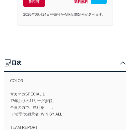
割引可
送料無料
2026年06月24日発売号から購読開始号が選べます。
目次
COLOR
サカマガSPECIAL.1
17年ぶりのJ1リーグ参戦。
全員の力で、勝利を――。
［“哲学”の継承者_WIN BY ALL！］
TEAM REPORT