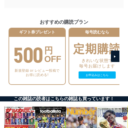
アクセス制御
個人データを取り扱うことのできる機器及び当該
機器を取り扱う従業者を明確化し、 個人データへ
おすすめの購読プラン
の不要なアクセスを防止しています。
ギフト券プレゼント
毎号読むなら
アクセス者の識別と認証
機器に標準装備されているユーザー制御機能（ユ
500
定期購読
ーザーアカウント制御）により、個人情報データ
円
ベース等を取り扱う情報システムを使用する従業
者を識別・認証しています。
OFF
きれいな状態で
毎号お届けします
外部からの不正アクセス等の防止
新規登録 or レビュー投稿で
個人データを取り扱う機器等のオペレーティング
お得に読める!
お申込みはこちら
システムを最新の状態に保持しています。
個人データを取り扱う機器等にセキュリティ対策
ソフトウェア等を導入し、自動更新 機能等の活用
により、これを最新状態としています。
この雑誌の読者はこちらの雑誌も買っています！
情報システムの使用に伴う漏洩等の防止
メール等により個人データの含まれるファイルを
送信する場合に、当該ファイルへのパスワードを
設定しています。