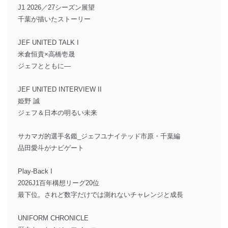
J1 2026／27シーズン展望
千葉が描いたストーリー
JEF UNITED TALK I
米倉恒貴×高橋壱晟
ジェフとともに―
JEF UNITED INTERVIEW II
姫野 誠
ジェフ＆日本の明るい未来
サカマガ的選手名鑑_ジェフユナイテッド市原・千葉編
品田愛斗がナビゲート
Play-Back I
2026J1百年構想リーグ20位
最下位。されど数字だけでは測れないチャレンジと成長
UNIFORM CHRONICLE