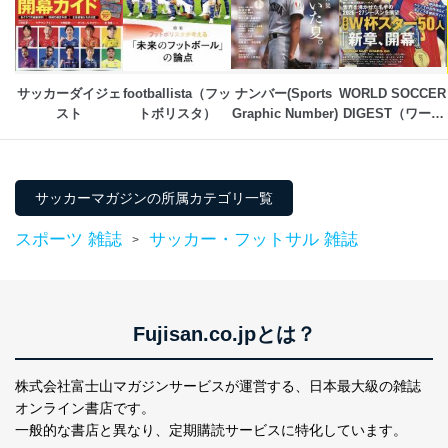
個人情報保護マネジメントシステムの継続的改善
当社は、内部監査及びマネジメントレビューの機会を通
じて、個人情報保護マネジメントシステムを継続的に改
善し、常に最良の状態を維持します。
サッカーダイジェ
footballista（フッ
ナンバー(Sports 
WORLD SOCCER 
スト
トボリスタ）
Graphic Number)
DIGEST（ワール
苦情及び相談受付け窓口
ドサッカーダイジ
ェスト）
貴殿の個人情報及び当社の個人情報保護マネジメントシ
ステムに関するご相談及び苦情については以下までご連
絡ください。
サッカーマガジンの所属カテゴリ一覧
適切、かつ迅速に対応させていただきます。
スポーツ 雑誌
サッカー・フットサル 雑誌
>
株式会社富士山マガジンサービス 個人情報問い合わせ
係
TEL：0570-200-223
FAX：03-5459-7073
e-mail：
cs@fujisan.co.jp
Fujisan.co.jpとは？
改訂：2025年2月20日
制定：2005年4月1日
株式会社富士山マガジンサービスが運営する、
日本最大級の雑誌
株式会社富士山マガジンサービス
オンライン書店です。
代表取締役会長 西野 伸一郎
一般的な書店と異なり、
定期購読サービスに特化しています。