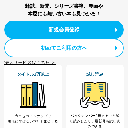
個人情報の取扱いについて
雑誌、新聞、シリーズ書籍、漫画や
１．個人情報保護管理者
本屋にも無い古い本も見つかる！
当社は以下の個人情報保護管理者を設置し、個人情報保
護管理者の責任のもと、個人情報を取得・アクセス・利
新規会員登録
用・提供・管理いたします。
東京都渋谷区南平台町16-11
初めてご利用の方へ
株式会社富士山マガジンサービス
代表取締役会長 西野 伸一郎
個人情報保護管理者: 経営管理グループディレクター 前
法人サービスはこちら ＞
田 嘉也
タイトル1万以上
試し読み
２．利用目的
当社が取り扱う開示対象個人情報の利用目的は次のとお
りです。
No
個人情報の種類
利用目的
購入商品の配送のため
商品代金回収のため
バックナンバー1冊まるごと試
豊富なラインナップで
ｅメール等による商品、サービ
し読み
したり、最新号も試し読
書店に並ばない本とも出会える
ス、キャンペーン等の広告の案内
当社の定期購読サ
みできる
のため