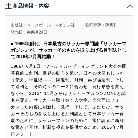
商品情報・内容
当社は、個人情報の取得・利用・提供に際して、その利
用目的を明確にし、本人の同意を得たうえで利用目的の
達成に必要な範囲内で適法かつ公正な手段によって取
出版社：
ベースボール・マガジン社
発行間隔：隔月刊
得・利用・提供を行います。また、当社が保有している
発売日：毎偶月24日
個人情報は、同意を得ずに目的外利用、第三者への提
供・開示は行いません。当社においてはこれらの取り組
■ 1966年創刊、日本最古のサッカー専門誌『サッカーマ
みを確実にするため、従業者等の教育を徹底してまいり
ガジン』が、サッカーそのものを取り上げる月刊誌とし
ます。また、目的外利用を行わないために、適切な管理
て2016年7月再始動！
措置を講じます。
1966年6月1日、ワールドカップ・イングランド大会の開
法令遵守
幕直前に創刊。世界の動向を追い、日本の状況もしっか
り伝え、半世紀――。隔週刊、月刊、再び隔週刊、そし
当社は、個人情報に関連する法令、国が定める指針及び
その他の規範を遵守します。また、当社の管理の仕組み
て週刊と、その時々のニーズに合わせ、発行形態を変え
に、これらの法令及びその他の規範を常に適合させま
ながら、2013年11月からはサッカーマガジンZONEと誌
す。
名を変え、サッカーを取り巻く人や物、文化面にフォー
カスした内容に刷新し、発行。そして、ふたたび、サッ
個人情報の安全管理措置
カーそのものを取り上げる月刊誌として日本サッカー発
当社は、個人情報の正確性及び安全性を確保するため
展のために、サッカーファンのために、常に読者に新鮮
に、下記セキュリティ対策をはじめとする安全対策を実
な驚きと喜び、斬新な視点を提供するため、2016年7月
施し、個人情報の漏えい、滅失またはき損の防止及び是
再スタート。
正に努めます。