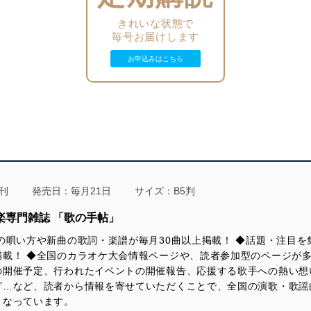
■翼の虹色ボーカルクリニック
Kリーグ歌謡祭2026 審査室集計だより
■SHOW-WA・MATSURI 個性６番勝負！
■山西アカリの「アカリを灯して」
■西日本発匠カラー通信
■翼の虹色ボーカルクリニック
きれいな状態で
Kリーグテープ審査段位発表
■西寄ひがしの「終わりなき出逢い旅」
毎号お届けします
歌の手帖 作詞作曲講座
■そうちゃんの絵心食堂／二見颯一
カラーグラフ
＜巻末楽譜特集連動・Another door＞
うたの伝言板（ご当地 話題＆人物ファイル）
■望月琉叶の「よちよちるかち」
お申込みはこちら
◆ＵＴアンテナ（山内惠介 新曲ヒット祈願）
地方瓦版（東海通信／北海道通信）
■山西アカリの「アカリを灯して」
カラーグラフ
◆みんなの似顔絵コレクション
●歌心りえ なんで感動しているんだろう？
読者の広場
■翼の虹色ボーカルクリニック
◆ＵＴアンテナ
読者プレゼント／言わせ手帖～だい
◆みんなの似顔絵コレクション
◆ＵＴプレス
年間ベスト歌手ランキング／好きな記事ランキング
カラーグラフ
◆カラオケ教室ガイド
＜スペトピ＞
◆ＵＴアンテナ
◆ＵＴプレス KANA／叶 竜也
＝＝＝＝＝＝＝＝＝＝＝＝＝＝＝＝＝＝＝＝
演歌・歌謡曲シングルチャート50（5月度）
◆みんなの似顔絵コレクション
◆カラオケ教室ガイド
●組み合わせの妙!! 近くて熱い！演歌はライブで
USEN 月間 演歌／歌謡曲ランキング50
◆ＵＴプレス
＝＝＝＝＝＝＝＝＝＝＝＝＝＝＝＝＝＝＝＝
◆カラオケ教室ガイド
円の推し！曲（AD）『鶯便り』山本謙司
編集後記
＝＝＝＝＝＝＝＝＝＝＝＝＝＝＝＝＝＝＝＝
円の推し！曲（AD）
円の推し！曲（AD）『北国最終便』亜蘭
歌のスポットライト（AD）『恋は媚薬』かつ子
＜音ステージ＞
刊
発売日：毎月21日
サイズ：B5判
＝＝＝＝＝＝＝＝＝＝＝＝＝＝＝＝＝＝＝＝
『霧島連山 風が哭く』西川ひとみ
スケジュールボード
歌のスポットライト（AD） 『satisfaction』KANA
スケジュールボード
●山本譲二 デビュー50周年記念コンサートファイナル
カラオケ大会ガイド
楽専門雑誌 「歌の手帖」
カラオケ大会ガイド
特選・歌の市【新曲攻略講座】
UT HOT NET
スケジュールボード
UT HOT NET
●市川由紀乃 at埼玉・サンシティホール
の唄い方や新曲の歌詞・楽譜が毎月30曲以上掲載！ ◆話題・注目
連載「中山秀征の有楽町で逢いまSHOW♪」／「こぶしまる日記」
カラオケ大会ガイド
＜カラー＞
載！ ◆全国のカラオケ大会情報ページや、読者参加型のページが多
UT HOT NET
中山秀征の有楽町で逢いまSHOW♪／こぶしまる日記
■今月の楽譜掲載曲／聴くぅ～（アルバム紹介）
連載エッセイ
の開催予定、行われたイベントの開催報告、応援する歌手への熱い想
■歌の市・特別講座 『三江線』山口ひろみ
◆Haruyoの見た「昭和銀座ものがたり」
岡 宏さんと1年ぶりに出逢う会 ほか
グ…など、読者から情報を寄せていただくことで、全国の演歌・歌謡
＜熱響ステージ＞
■今月の新曲ラインナップ／早耳リリース情報
◆かとうれい子「あなたに続く歌の道」
中山秀征の有楽町で逢いまSHOW♪／こぶしまる日記
連載エッセイ
となっています。
●令和にっぽん！演歌の夢まつり2025 in東京・国際フォーラム ホ
◆たきのえいじの春歌秋冬