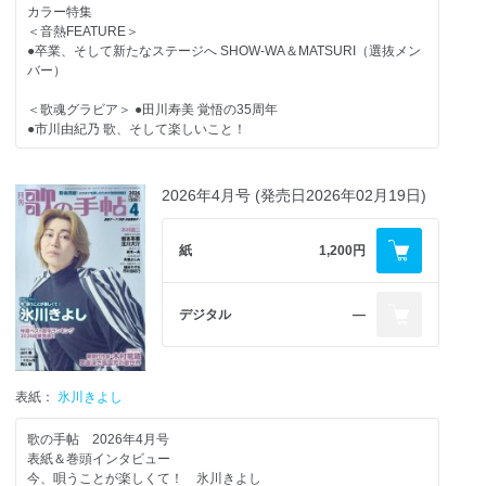
カラー特集
＜音熱FEATURE＞
●卒業、そして新たなステージへ SHOW-WA＆MATSURI（選抜メン
バー）
＜歌魂グラビア＞ ●田川寿美 覚悟の35周年
●市川由紀乃 歌、そして楽しいこと！
＜スペトピ＞ ●モナキ デビューイベント
2026年4月号 (発売日2026年02月19日)
＜NEW COMER＞
●藤崎詩乃
紙
1,200円
＜音ステージ＞
●坂東玉三郎・木村竜蔵・木村徹二 at新橋演舞場
●第23回 長良グループ夜桜演歌まつり
デジタル
―
＜Chase＞
●山内惠介 Other cut（アザーカット）
表紙：
氷川きよし
＜特集＞
愛する♡歌番組
歌の手帖 2026年4月号
～竹島宏の歌MAX～
表紙＆巻頭インタビュー
今、唄うことが楽しくて！ 氷川きよし
＜TALK LIKE SINGIN’＞