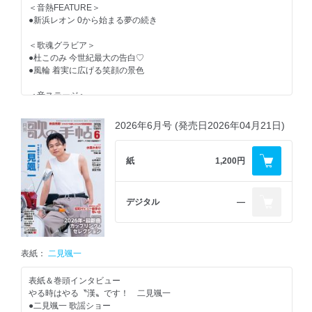
＜音熱FEATURE＞
●新浜レオン 0から始まる夢の続き
＜歌魂グラビア＞
●杜このみ 今世紀最大の告白♡
●風輪 着実に広げる笑顔の景色
＜音ステージ＞
●舟木一夫 at 浅草公会堂
●三山ひろし at LINE CUBE SHIBUYA
2026年6月号 (発売日2026年04月21日)
●東竜もん at 浅草木馬亭
●有沙 瞳 at SHIBUYA PLEASURE PLEASURE
紙
1,200円
＜独占Chase＞
●山内惠介 シャンソンティックな歌たち
デジタル
―
＜GO！当地ルポ＞
●二見颯一 やまびこコンサート2026 in宮崎
＜Next Door＞
表紙：
二見颯一
●初めての歌謡曲！ NMB48（塩月希依音・青原優花）
表紙＆巻頭インタビュー
＜スペトピ＞
やる時はやる〝漢〟です！ 二見颯一
●MUSIC AWARDS JAPAN2026
●二見颯一 歌謡ショー