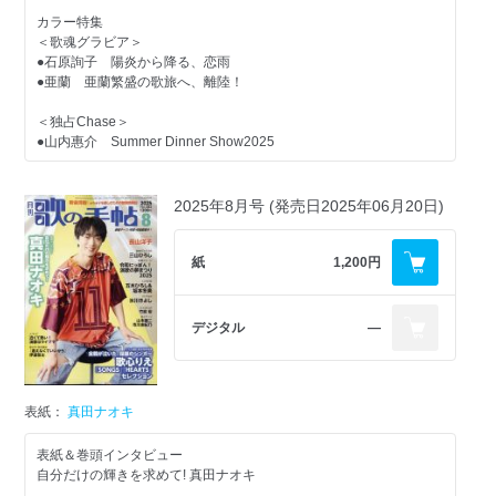
ピンナップ
＜GO！当地ステージ＞
●パク・ジュニョン
●藤井香愛 凛と、強く
カラー特集
＜歌魂グラビア＞
●あさみちゆき in岩手・盛岡
●氷室一哉
カラー連載
●石原詢子 陽炎から降る、恋雨
■純烈「純烈ダヨ～ん全員集合」
●亜蘭 亜蘭繁盛の歌旅へ、離陸！
■辰巳ゆうと「Touch Me&#9825;シーズン5」
■新浜レオン「アレコレ、見ておくレオン！」
＜独占Chase＞
＜スペトピ＞
＜PR市場＞
■西日本発匠カラー通信
●山内惠介 Summer Dinner Show2025
■西寄ひがしの「終わりなき出逢い旅」
●テイチクアワー 昭和100年スペシャル
●葵かを里／松阪ゆうき
■そうちゃんの絵心食堂／二見颯一
＜熱響グラビア＞
■望月琉叶の「よちよちるかち」
●舟木一夫 シアターコンサートin新橋演舞場
2025年8月号 (発売日2025年06月20日)
＜Tell me!＞
■山西アカリの「アカリを灯して」
＜TOPIC＞
■翼の虹色ボーカルクリニック
＜音ステージ＞
●合唱指導・木島タロー
●竹島 宏 バースデーライブ2025
紙
1,200円
●竹島 宏
●新浜レオン ファーストコンサートツアー
＜TALK LIKE SINGIN’＞
カラーグラフ
●藤原 浩
◆ＵＴアンテナ（さくら前線 ほか）
＜スペトピ＞
デジタル
―
●若山かずさ／蒼 彦太／小桜舞子／羽山みずき／こまどり・敏子＆
◆みんなの似顔絵コレクション
●東京力車
みどり／原千可江／有森なつか
●SHOW-WA
＜特集 密着ルポ＞
●朝花美穂
◆ＵＴプレス
●1PPO（いっぽ）～歌の贈り物～
表紙：
真田ナオキ
夜の森さくら（AD）
（三山ひろし、辰巳ゆうと、藤井香愛、津吹みゆ、彩青、木村徹
＜PR市場＞
●カラフルパレット＆亜蘭
二）
表紙＆巻頭インタビュー
◆カラオケ教室ガイド
●北原ミレイ／佳山明生／木原たけし／黒川真一朗／笛吹もも香／島
●沖田真早美
自分だけの輝きを求めて! 真田ナオキ
＜Zoom-up＞
悦子／恋川いろは