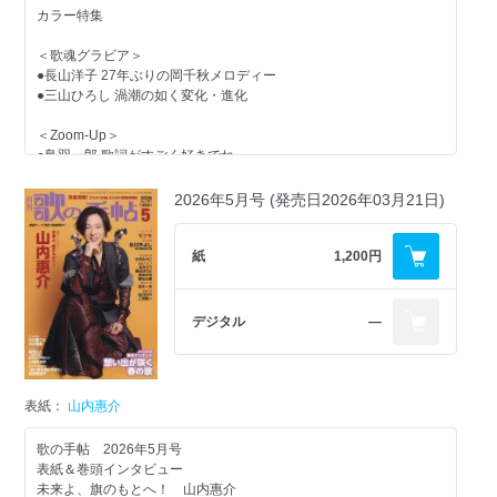
カラー特集
＜歌魂グラビア＞
●長山洋子 27年ぶりの岡千秋メロディー
●三山ひろし 渦潮の如く変化・進化
＜Zoom-Up＞
●鳥羽一郎 歌詞がすごく好きでね
＜NEW COMER＞
2026年5月号 (発売日2026年03月21日)
●有沙 瞳
紙
1,200円
＜スペトピ＞
●氷川きよし 『川の流れのように』を熱唱
デジタル
―
●モナキ at愛知県・湯～とぴあ宝
＜PAST ＆ FUTURE＞
表紙：
山内惠介
●尾藤イサオ
歌の手帖 2026年5月号
表紙＆巻頭インタビュー
＜COME音！＞
未来よ、旗のもとへ！ 山内惠介
カラフルパレット 花になろっ！