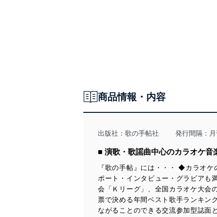
25周年・竹島 宏
のぶ／中山琉美
◆かとうれい子「あなたに続く歌の道」
＝＝＝＝＝＝＝＝＝＝＝＝＝＝＝＝＝＝＝＝
＜特集＞
テイチク・イヤーズ
◆たきのえいじの春歌秋冬
●LIVE DAMのWAO！を試してみた
■月枕
◆合田道人の「あの日あの歌 歌謡黄金伝説」
円の推し！曲（AD）『人生（たび）の途中に』清水節子
■生きてみましょう
＜TOPIC＞
スケジュールボード
＜TALK LIKE SINGIN’＞
水森英夫のチップイン歌謡曲
カラオケ大会ガイド
●藤あや子／花咲ゆき美／水城なつみ／おかゆ／たくみ稜／レイジュ
■恋町カウンター
●氷川きよし／山内惠介／SHOW-WA＆MATSURI／松原健之／花園
テレビ番組スポットガイド（カラオケ番組、歌番組 他）
UT HOT NET
直道／叶 竜也／葉月みなみ／亜蘭
中山秀征の有楽町で逢いまSHOW♪／こぶしまる日記
＜上唱気流＞
■夢の振り子
Kリーグ2026歌謡祭 観覧のお知らせ
●なつきようこ／開たかお
Kリーグテープ審査段位発表
■向かい風 純情
歌の手帖 作詞作曲講座
連載エッセイ
＜PR市場＞
■プラハの橋
ピンナップ
うたの伝言板（ご当地 話題＆人物ファイル）
商品情報・内容
◆Haruyoの見た「昭和銀座ものがたり」
●秋元順子／大沢桃子／友貴一彰／田中アキラ／三木ゆかり
■一枚の切符
地方瓦版 東海通信／北海道通信
■サンタマリアの鐘
●あさみちゆき 〝それから〟と、〝これから〟
読者の広場
◆かとうれい子「あなたに続く歌の道」
＜TOPIC＞
■太陽の残光
読者プレゼント／言わせ手帖～だい
●日本歌手協会 夏まつり唄まつり2025
■心からの声
年間ベスト歌手ランキング／好きな記事ランキング
◆たきのえいじの春歌秋冬
●著作家連合「藤田まさと記念新作歌謡作品コンクール」表彰式
＝＝＝＝＝＝＝＝＝＝＝＝＝＝＝＝＝＝＝＝
出版社：
歌の手帖社
発行間隔：月
演歌・歌謡曲シングルチャート50（12月度）
●SHOW-WA＆MATSURI／竜徹日記
カラー連載
USEN 月間 演歌／歌謡曲ランキング50
◆合田道人の「あの日あの歌 歌謡黄金伝説」
●ゆあさみちる／歌心りえ
■純烈「純烈ダヨ～ん全員集合」
■ 演歌・歌謡曲中心のカラオケ音
編集後記
◆水森英夫のチップイン歌謡曲
ピンナップ
『歌の手帖』には・・・ ◆カラオケ
■辰巳ゆうと「Touch Me♡シーズン5」
●杜このみ 全身全霊の赤い満月（つき）
ポート・インタビュー・グラビアも満
＝＝＝＝＝＝＝＝＝＝＝＝＝＝＝＝＝＝＝＝
◆テレビ番組スポットガイド（カラオケ番組、歌番組 他）
■新浜レオン「アレコレ、見ておくレオン！」
会「Ｋリーグ」、全国カラオケ大会
カラー連載
特選・歌の市【新曲攻略講座】
票で決める年間ベスト歌手ランキン
Kリーグ2026歌謡祭 全出場者ラインナップ
■純烈「純烈ダヨ～ん全員集合」
■SHOW-WA・MATSURI 個性６番勝負！
＜カラー＞
Kリーグテープ審査段位発表
■辰巳ゆうと「Touch Me&#9825;シーズン5」
ながることのできる交流参加型誌面
■西日本発匠カラー通信