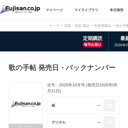
マイページ
マイライブラリ
本日発売
トップ
芸能・音楽 雑誌
音楽情報誌
歌の手
定期購読
最
毎号お届け
2026年
歌の手帖 発売日・バックナンバー
次号：2026年10月号 (発売日2026年08
月21日)
紙
―
デジタル
―