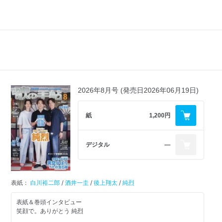
2026年8月号 (発売日2026年06月19日)
紙
1,200円
デジタル
―
表紙：
白川裕二郎
/
酒井一圭
/
後上翔太
/
純烈
表紙＆巻頭インタビュー
笑顔で。ありがとう 純烈