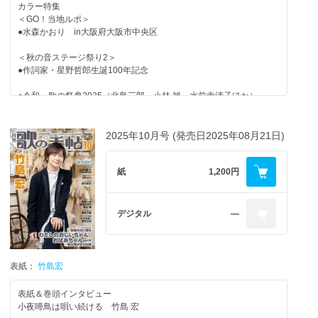
カラー特集
＜GO！当地ルポ＞
カラー連載
●水森かおり in大阪府大阪市中央区
■純烈「純烈ダヨ～ん全員集合」
＜ZOOM-UP＞
■辰巳ゆうと「Touch Me♡シーズン5」
＜秋の音ステージ祭り2＞
■新浜レオン「アレコレ、見ておくレオン！」
●作詞家・星野哲郎生誕100年記念
●天童よしみ 年齢を重ねることも私の挑戦！
■
■西寄ひがしの「終わりなき出逢い旅」
●令和・歌の祭典2025（北島三郎、小林 旭、水前寺清子ほか）
■
■望月琉叶の「よちよちるかち」
●市川由紀乃 リサイタル2025「新章」
＜歌魂グラビア＞
■山西アカリの「アカリを灯して」
2025年10月号 (発売日2025年08月21日)
■翼の虹色ボーカルクリニック
●竹島 宏 25周年の入り口～エメラルド～
●山川 豊 45周年。〝気〟を切らさずに…！
カラーグラフ
紙
1,200円
●真田ナオキ 2025浅草秋の奏で
◆ＵＴアンテナ（東京力車 ほか）
◆みんなの似顔絵コレクション
●辰巳ゆうと スペシャルコンサートツアー
＜TALK LIKE SINGIN’＞
◆ＵＴプレス
2025─Triangle─（Touch Me♡5SP）
デジタル
―
＝＝＝＝＝＝＝＝＝＝＝＝＝＝＝＝＝＝＝＝
●永井裕子
円の推し！曲（AD）『風鈴抄』秋山涼子
●東京力車 ワンマンライブin和歌山
スケジュールボード
●岩佐美咲
カラオケ大会ガイド
表紙：
竹島宏
UT HOT NET
●山本謙司
中山秀征の有楽町で逢いまSHOW♪／こぶしまる日記
＜Zoom-up＞
表紙＆巻頭インタビュー
●鳥羽一郎 〝野暮〟でいい
●ゆあさみちる
連載エッセイ
小夜啼鳥は唄い続ける 竹島 宏
◆Haruyoの見た「昭和銀座ものがたり」