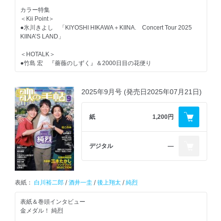
◆Haruyoの見た「昭和銀座ものがたり
カラー特集
＜ＮＥＷ ＣＯＭＥＲ＞
●藤原彩代
」 ◆かとうれい子「猫と暮せば」
＜Kii Point＞
●平山花羽 花のように羽ばたいて…！
◆たきのえいじの春歌秋冬
●氷川きよし 「KIYOSHI HIKAWA＋KIINA. Concert Tour 2025
◆合田道人の「あの日あの歌 歌謡黄金伝説」
KIINA’S LAND」
＜Ｚｏｏｍ-Ｕｐ＞
＜TOPIC＞
●さくら前線
●歌の手帖歌謡ショー
水森英夫のチップイン歌謡曲
＜HOTALK＞
（最上川司、花見桜こうき、美良政次）
テレビ番組スポットガイド（カラオケ番組、歌番組 他）
●竹島 宏 『薔薇のしずく』＆2000日目の花便り
●カラフルパレット
Kリーグテープ審査段位発表
＜TALK LIKE SINGIN’＞
歌の手帖 作詞作曲講座
●青山 新 考えることが楽しいです！
●伍代夏子／はやぶさ／原田悠里／藤原 浩／彩青
●我ら演歌第7世代昭和祭りSPコンサート
うたの伝言板
2025年9月号 (発売日2025年07月21日)
一条貫太／チョン・テフ
カラオケ飛行船／ご当地 話題＆人物ファイル
●モナキ
地方瓦版（北海道通信／東海通信）
＜PR市場＞
読者の広場
＜秋の音ステージ祭り＞
紙
1,200円
●松尾雄史／川神あい／谷島明世
●小田純平
読者プレゼント／言わせ手帖～だい
●水森かおり at東京・LINE CUBE SHIBUYA
年間ベスト歌手ランキング／好きな記事ランキング
＜TOPIC＞
●叶 竜也
演歌・歌謡曲シングルチャート50（6月度）
●丘みどり at東京・両国国技館
デジタル
―
●東京力車／三田 明／伍代夏子／楠木康平
USEN 月間 演歌／歌謡曲ランキング50
翼･虹色忘年パーティー2025
編集後記
●松前ひろ子 at東京・かつしかシンフォニーヒルズ モーツァルトホ
カラフルパレット・岡本幸太／叶 竜也
ピンナップ
ール
●水森かおり 〝尾張〟と〝かおり〟
＝＝＝＝＝＝＝＝＝＝＝＝＝＝＝＝＝＝＝＝
ピンナップ
表紙：
白川裕二郎
/
酒井一圭
/
後上翔太
/
純烈
特選・歌の市【新曲攻略講座】
●二見颯一 at東京・ティアラこうとう大ホール
●川中美幸 人から人へ広がる笑顔
＜カラー＞
カラー連載
表紙＆巻頭インタビュー
■今月の楽譜掲載曲／聴くぅ～（アルバム紹介）
カラー連載
■純烈「純烈ダヨ～ん全員集合」
金メダル！ 純烈
■歌の市・特別講座『蔵王の風』須賀亮雄
■辰巳ゆうと「Touch Me&#9825;シーズン5」