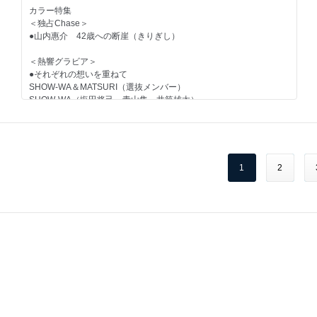
■今月の新曲ラインナップ／早耳リリース情報
＜テレビ番組密着ルポ＞
■新浜レオン「アレコレ、見ておくレオン！」
■辰巳ゆうと「Touch Me&#9825;シーズン5」
カラー特集
「歌謡ビッグスリー」（千 昌夫、𠮷 幾三、新沼謙治）
■西日本発匠カラー通信
＜独占Chase＞
＜掲載曲＞
■西寄ひがしの「終わりなき出逢い旅」
■新浜レオン「アレコレ、見ておくレオン！」
●山内惠介 42歳への断崖（きりぎし）
★蔵王の風… ／ 須賀亮雄
■そうちゃんの絵心食堂／二見颯一
〇江差恋女 ／ 入山アキ子
■望月琉叶の「よちよちるかち」
■西日本発匠カラー通信
＜熱響グラビア＞
〇戎橋ブルース ／ 北川裕二
＜Zoom-up＞
■山西アカリの「アカリを灯して」
●それぞれの想いを重ねて
〇カクテル ／ 川野夏美
■翼の虹色ボーカルクリニック
■西寄ひがしの「終わりなき出逢い旅」
SHOW-WA＆MATSURI（選抜メンバー）
〇告白 ／ 杜このみ
●角川 博 流行歌ひとすじ50年！
SHOW-WA（塩田将己、青山隼、井筒雄太）
〇桜龍～さくらりゅう～ ／ 山本譲二
カラーグラフ
■そうちゃんの絵心食堂／二見颯一
MATSURI（小野寺翼、橋爪健二、鈴木渉）
●愛のFIRE ／ 新浜レオン
◆ＵＴアンテナ
●青い鳥 ／ 原田波人
◆みんなの似顔絵コレクション
■望月琉叶の「よちよちるかち」
＜GO！当地ルポ＞
●あふれる涙が伝うとき ／ 津吹みゆ
＜GO！当地ルポ＞
●二見颯一 やまびこコンサート2025in宮崎
●おんじい ／ 西山琳久
◆ＵＴプレス
■山西アカリの「アカリを灯して」
●軌跡─kiseki─ ／ 渡辺信一
1
2
●山本譲二・東京力車 in 山口県
◆カラオケ教室ガイド
＜ZOOM-UP＞
●恋の鎌倉 ／ きれん
＝＝＝＝＝＝＝＝＝＝＝＝＝＝＝＝＝＝＝＝
■翼の虹色ボーカルクリニック
●美貴じゅん子 最後まであきらめない
●自分で舵を取れ ／ ホリエモン
●秋麗 ／ 山本和恵
＜TALK LIKE SINGIN’＞
円の推し！曲（AD）『十勝で待ってる女です』藤原 浩
＜NEW COMER＞
●情なし ／ 伊達悠太
カラーグラフ
●堀内春菜 燃える春風が吹いた！
●新竹（シンツウ） 風の街 ／ レイジュ
●多岐川舞子／津吹みゆ／西山ひとみ
スケジュールボード
◆ＵＴアンテナ
●夜汽車／ 村木 弾
カラオケ大会ガイド
＜音ステージ＞
●ヨコハマ・ロンリーナイト ／ 北沢麻衣
UT HOT NET
◆みんなの似顔絵コレクション
●大月みやこ、伍代夏子、香西かおり 喝采をあなたに 歌謡ビッグ
●夜半（よわ）の雨 ／ 神野美伽
中山秀征の有楽町で逢いまSHOW♪／こぶしまる日記
ステージ2025！
●流転の花> ／ 伍代夏子
＜PR市場＞
◆ＵＴプレス
●三山ひろし リサイタル2025at東京・渋谷
連載エッセイ
●東京力車 コンサート2025at東京・浅草木馬亭
＝＝＝＝＝＝＝＝＝＝＝＝＝＝＝＝＝＝＝＝ 巻末楽譜特集
●三船和子／松原健之／こおり健太／谷 龍介／奥山えいじ／岡田し
◆Haruyoの見た「昭和銀座ものがたり」
◆歌仲間の掲示板ベスト3