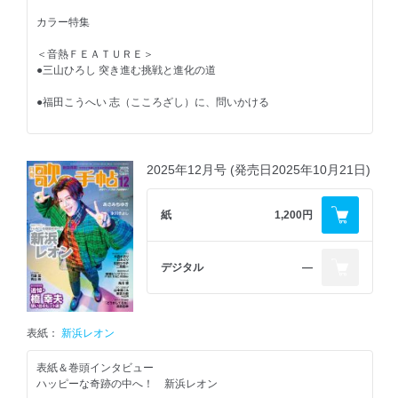
カラー連載
カラー特集
■純「純烈ダヨ～ん全員集合」
＜GO！当地ルポ＞
■辰巳ゆうと「Touch Me♡シーズン5」
＜音熱ＦＥＡＴＵＲＥ＞
●島あきの 故郷・北海道七飯町で誓いのコンサート
■新浜レオン「アレコレ、見ておくレオン！」
●三山ひろし 突き進む挑戦と進化の道
■西日本発匠カラー通信
■西寄ひがしの「終わりなき出逢い旅」
●福田こうへい 志（こころざし）に、問いかける
＜特集＞
■そうちゃんの絵心食堂／二見颯一
昭和の日に向けて、
■望月琉叶の「よちよちるかち」
昭和デビュー歌手の想い出
■山西アカリの「アカリを灯して」
＜熱響ステージ＞
■翼の虹色ボーカルクリニック
●舟木一夫 季節を重ねて、輝きを深めて
2025年12月号 (発売日2025年10月21日)
＜TALK LIKE SINGIN’＞
カラーグラフ
＜独占Chase＞
●松前ひろ子
◆ＵＴアンテナ
●山内惠介 クリスマス・ディナーショー2025
紙
1,200円
◆みんなの似顔絵コレクション
●中西りえ
◆ＵＴプレス
＜特別座談会＞
◆カラオケ教室ガイド
●花園直道 奮闘公演に向けて
●中村唯人
デジタル
―
（花園直道、松阪ゆうき、パク・ジュニョン、亜蘭）
＝＝＝＝＝＝＝＝＝＝＝＝＝＝＝＝＝＝＝＝
円の推し！曲（AD）『節』千葉げん太
＜連載ＳＰ＞
＜PR市場＞
スケジュールボード
●連載100回記念 純烈「純烈ダヨ～ん全員集合！」
●川井聖子
表紙：
新浜レオン
カラオケ大会ガイド
ありがとうスペシャル
UT HOT NET
●ひなたみな
表紙＆巻頭インタビュー
＜音ステージ＞
中山秀征の有楽町で逢いまSHOW♪／こぶしまる日記
ハッピーな奇跡の中へ！ 新浜レオン
●真田ナオキ at京都劇場
●滝あつし
連載エッセイ