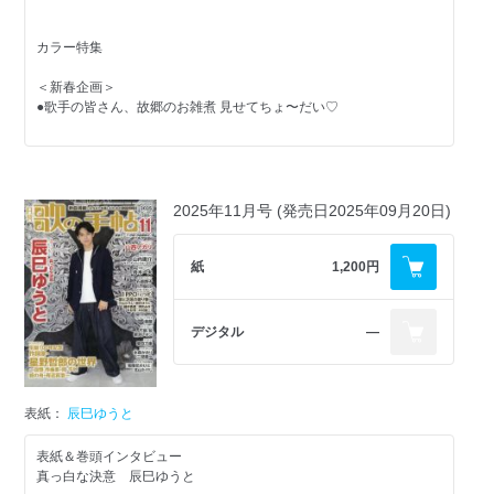
●千葉げん太
カラー特集
＜密着ルポ＞
＜新星誕生＞
＜新春企画＞
ミスタートロットジャパン
●歌手の皆さん、故郷のお雑煮 見せてちょ〜だい♡
●北川大介 新曲『大介のソーラン恋歌』東京バスツアー
＜上唱気流＞
●二見颯一 新曲『古都の雪』MV撮影 潜入
杉本健太郎／長生忠之&藤川真千子
＜Chase＞
＜COME音！＞
＜PR市場＞
●山内惠介 at東京国際フォーラム
2025年11月号 (発売日2025年09月20日)
服部浩子／空 大樹
●新橋演舞場公演に向けて 木村竜蔵 木村徹二
紙
1,200円
＜スペトピ＞
＜TOPIC＞
＜音ステージ＞
●TOW-KAKU
●五木ひろし 神奈川・横浜アリーナ
●東竜もん（木村竜蔵、東京力車、舞乃空、伊達悠太）
デジタル
―
●歌の手帖歌謡ショー（ミスタートロットジャパン／カラフルパレッ
●純烈、モナキ 東京・LINE CUBE SHIBUYA
●小田井涼平 ソロライブ！
ト）
●小田井涼平＆東京力車 東京・浅草花やしき 花劇場
●木村竜蔵
表紙：
辰巳ゆうと
●カラフルパレット 東京・渋谷シダックスカルチャーホール
＜TALK LIKE SINGIN’＞
●15thカトレア歌謡祭(AD)
表紙＆巻頭インタビュー
●椎名佐千子
真っ白な決意 辰巳ゆうと