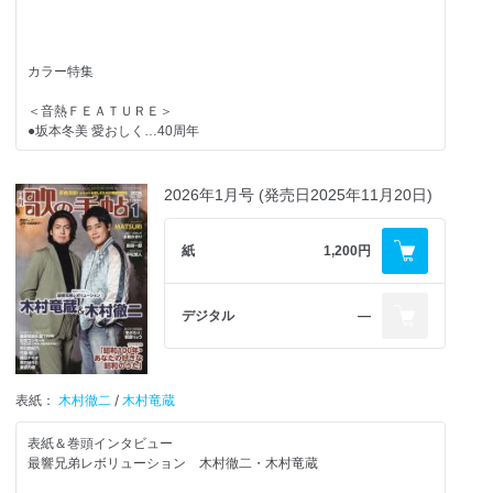
●大川栄策
●島津悦子
●北野まち子
カラー特集
●秋山涼子
●門松みゆき
＜音熱ＦＥＡＴＵＲＥ＞
●坂本冬美 愛おしく…40周年
＜上唱気流＞
●Nobby／坂本幸子
●北川大介 貫き続けるもの
＜PR市場＞
2026年1月号 (発売日2025年11月20日)
●美貴じゅん子／大江裕
●半田浩二／夏木綾子
＜読者参加企画＞
紙
1,200円
●新川めぐみ／西城なつ美／城山みつき
年間ベスト歌手ランキング2026結果発表‼
＜TOPIC＞
●大月みやこ
デジタル
―
●竹島 宏
＜GO！当地ステージ＞
●二見颯一
●藤あや子＆市川由紀乃 at愛知・御園座
●市川由紀乃
●歌の手帖歌謡ショー（知里／松尾雄史／カラフルパレット）
表紙：
木村徹二
/
木村竜蔵
●花園直道＆三本木智子
●岩本公水／澤 敬子＆花園直道
表紙＆巻頭インタビュー
＜音ステージ＞
最響兄弟レボリューション 木村徹二・木村竜蔵
ピンナップ
●舟木一夫 2026年ツアースタート！
●田中あいみ 迷うことなく、真っすぐ進むで！