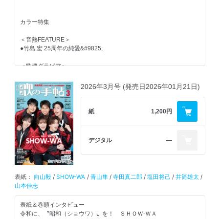
＜Kii Point＞
●氷川きよし 5年ぶりのポップス・ライブ！
カラー特集
＜TALK LIKE SINGIN’＞
＜音熱FEATURE＞
●キム・ヨンジャ
●竹島 宏 25周年の純愛&#9825;
●花咲ゆき美
●入山アキ子
＜歌魂グラビア＞
●●吉村明紘
●竹川美子 禁断の恋に溺れる『流氷海峡』
＜上唱気流＞
2026年3月号 (発売日2026年01月21日)
＜COME音！＞
●大空美咲／蜂谷恵子
●東京力車 全国ライブツアー、千穐楽へ！
紙
1,200円
＜PR市場＞
＜Chase＞
●真咲よう子＆島 雅也／北川裕二
●山内惠介 2026年、明鏡止水の祭りが始動！
おおい大輔／野村美菜／北沢麻衣
デジタル
―
＜TOPIC＞
＜音ステージ＞
●歌の手帖歌謡ショー（カラフルパレット／原田波人）
●五木ひろし at東京国際フォーラム ホールA
●夏まつり唄まつり2026
●モナキ
表紙：
向山毅
/
SHOW-WA
/
青山隼
/
寺田真二郎
/
塩田将己
/
井筒雄太
/
●真田ナオキ at相模女子大学グリーンホール
●東京力車
山本佳志
●一条貫太 at浅草公会堂
ピンナップ
表紙＆巻頭インタビュー
●木村ファミリー 人気番組、ロケ潜入
令和に、〝昭和（ショウワ）〟を！ ＳＨＯＷ-ＷＡ
●花園直道 花園城LIVE～別邸編～