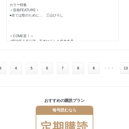
＝＝＝＝＝＝＝＝＝＝＝＝＝＝＝＝＝＝＝＝
●水森かおり アルバム『歌謡紀行24～大阪恋しずく～』
●ユッコ・ミラー＆中西りえ
カラー特集
歌のスポットライト（AD）
●二見颯一 深まりゆく、こころ
＜音熱FEATURE＞
＜TOPIC＞
●叶 竜也（AD）
●全ては歌のために… 三山ひろし
『あの日の微笑みで…』蜂谷恵子
＜TALK LIKE SINGIN’＞
『ほんまは今も好きやねん』長生忠之
●山口ひろみ／三丘翔太／西川ひとみ
●木村竜蔵／第39回ザ★スターカラオケ選手権決勝大会
『夜（よ）の森さくら』立木竜一、
＜新星誕生＞
ピンナップ
＜COME音！＞
円の推し！曲（AD）『古平情炎～天狗の火渡り～』島あきの
●山下絵理
●明治座７月公演 五木ひろし＆坂本冬美
ピンナップ
●モナキ 4月8日、鮮烈デビュー！
スケジュールボード
＜上唱気流＞
カラオケ大会ガイド
●北条きよ美／みずき小夜子
●スター・バースデイ・カレンダー2026
UT HOT NET
＜独占Chase＞
＜PR市場＞
カラー連載
●山内惠介 ファンと分かち合った喜び！
3
4
5
6
7
8
9
・・・
13
中山秀征の有楽町で逢いまSHOW♪／こぶしまる日記
●松原のぶえ／レーモンド松屋／花京院しのぶ／新田晃也／つかさ学
カラー連載
■純烈「純烈ダヨ～ん全員集合」
＜TOPIC＞
■純烈「純烈ダヨ～ん全員集合」
■辰巳ゆうと「Touch Me&#9825;シーズン5」
連載エッセイ
●カラフルパレット／神野美伽／MATSURI／レイジュ／楠木康平
＜KiiPoint＞
◆Haruyoの見た「昭和銀座ものがたり」
■辰巳ゆうと「Touch Me♡シーズン5」
■新浜レオン「アレコレ、見ておくレオン！」
●氷川きよし 全国ツアー開幕！
◆かとうれい子「猫と暮せば」
ピンナップ
◆たきのえいじの春歌秋冬
●山西アカリ 実りたい！
おすすめの購読プラン
■新浜レオン「アレコレ、見ておくレオン！」
■西日本発匠カラー通信
◆合田道人の「あの日あの歌 歌謡黄金伝説」
■西寄ひがしの「終わりなき出逢い旅」
毎号読むなら
カラー連載
■西日本発匠カラー通信
■そうちゃんの絵心食堂／二見颯一
＜ZOOM-UP＞
水森英夫のチップイン歌謡曲
■純烈「純烈ダヨ～ん全員集合」
■西寄ひがしの「終わりなき出逢い旅」
■望月琉叶の「よちよちるかち」
●竹島 宏 小夜啼鳥の鳴き声のように
テレビ番組スポットガイド（カラオケ番組、歌番組 他）
■辰巳ゆうと「Touch Me♡シーズン5」
■そうちゃんの絵心食堂／二見颯一
定期購読
■山西アカリの「アカリを灯して」
■新浜レオン「アレコレ、見ておくレオン！」
■望月琉叶の「よちよちるかち」