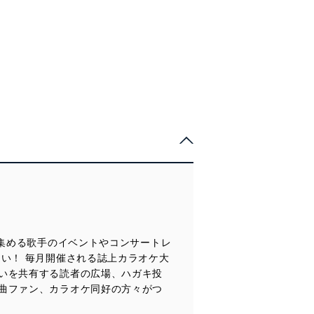
●風輪 異なる性格の化学反応
◇プルメリア ラプソディ ／ 真田ナオキ
■西寄ひがしの「終わりなき出逢い旅」
■山西アカリの「アカリを灯して」
■西日本発匠カラー通信
■そうちゃんの絵心食堂／二見颯一
■翼の虹色ボーカルクリニック
■西寄ひがしの「終わりなき出逢い旅」
＝＝＝＝＝＝＝＝＝＝＝＝＝＝＝＝＝＝＝＝
■望月琉叶の「よちよちるかち」
■そうちゃんの絵心食堂／二見颯一
巻末楽譜特集
■山西アカリの「アカリを灯して」
■望月琉叶の「よちよちるかち」
＜NEW COMER＞
坂本冬美と10人の作曲家
■翼の虹色ボーカルクリニック
■山西アカリの「アカリを灯して」
●中村唯人 はじめまして、高校３年の唯人です
■あばれ太鼓
カラーグラフ
■翼の虹色ボーカルクリニック
■夜空の誓い／HIS
カラーグラフ
◆ＵＴアンテナ
■夜桜お七
◆ＵＴアンテナ
◆みんなの似顔絵コレクション
■螢の提灯
◆みんなの似顔絵コレクション
＜音ステージ＞
■風に立つ
◆カラオケ教室ガイド
◆ＵＴプレス
カラーグラフ
■また君に恋してる
＝＝＝＝＝＝＝＝＝＝＝＝＝＝＝＝＝＝＝＝
◆カラオケ教室ガイド
◆ＵＴアンテナ
●竹島 宏 at大阪新歌舞伎座
■男の火祭り
円の推し！曲（AD）
＝＝＝＝＝＝＝＝＝＝＝＝＝＝＝＝＝＝＝＝
◆みんなの似顔絵コレクション
■俺でいいのか
『女…序の舞』美里里美
●小田井涼平＆東京力車 at滋賀・栗東芸術文化会館さきら 中ホール
■ブッダのように私は死んだ
歌のスポットライト
◆ＵＴプレス
■しあわせ十色
『仙台の女～第２章～』立花しげる
円の推し！曲（AD）
◆カラオケ教室ガイド
●二見颯一＆原田波人 at大阪・RAW TRACKS
＝＝＝＝＝＝＝＝＝＝＝＝＝＝＝＝＝＝＝＝
『愛の翳（かげ）り』三ツ屋亜美
＝＝＝＝＝＝＝＝＝＝＝＝＝＝＝＝＝＝＝＝
スケジュールボード
カラオケ大会ガイド
スケジュールボード
＜GO！当地ルポ＞
UT HOT NET
カラオケ大会ガイド
円の推し！曲（AD）『愛しさでボロボロ』チョン・テフ
を集める歌手のイベントやコンサートレ
連載「中山秀征の有楽町で逢いまSHOW♪」／「こぶしまる日記」
UT HOT NET
●北川大介 in北海道・函館
い！ 毎月開催される誌上カラオケ大
連載「中山秀征の有楽町で逢いまSHOW♪」／「こぶしまる日記」
歌のスポットライト（AD）『雪燃え』かつ子
連載エッセイ
いを共有する読者の広場、ハガキ投
●カラフルパレット in静岡・浜松
◆Haruyoの見た「昭和銀座ものがたり」
曲ファン、カラオケ同好の方々がつ
スケジュールボード
◆かとうれい子「あなたに続く歌の道」
連載エッセイ
カラオケ大会ガイド
◆たきのえいじの春歌秋冬
◆Haruyoの見た「昭和銀座ものがたり」