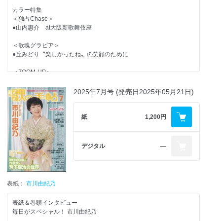
●清水節子
◆かとうれい子「あなたに続く歌の道」
カラー特集
◆たきのえいじの春歌秋冬
＜独占Chase＞
＜Next Door＞
◆合田道人の「あの日あの歌 歌謡黄金伝説」
●山内惠介 at大阪新歌舞伎座
●平松賢人 いつか、「これも演歌・歌謡曲なんだね！」と
＜上唱気流＞
水森英夫のチップイン歌謡曲
＜歌魂グラビア＞
テレビ番組スポットガイド（カラオケ番組、歌番組 他）
●丘みどり〝楽しかったね〟の笑顔のために
●かつ子／大空千隼
Kリーグテープ審査段位発表
＜TALK LIKE SINGIN’＞
歌の手帖 作詞作曲講座
＜ZOOM-UP＞
うたの伝言板（カラオケ飛行船 ご当地 話題＆人物ファイル）
●伍代夏子 シャンだね&#9825;～伍代夏子の日～
●走 裕介／塩乃華織／KANA／伊達悠太／原田波人／舞乃空／里野鈴
地方瓦版（東海通信／北海道通信）
2025年7月号 (発売日2025年05月21日)
妹
＜PR市場＞
読者の広場
＜NEW COMER＞
読者プレゼント／言わせ手帖～だい
●恵谷昌史 25歳の新星登場！
●山崎ていじ／黒川英二／沖田真早美／まつざき幸介／桜井はやと
年間ベスト歌手ランキング／好きな記事ランキング
紙
1,200円
演歌・歌謡曲シングルチャート50（4月度）
＜音ステージ＞
＜上唱気流＞
USEN 月間 演歌／歌謡曲ランキング50
●舟木一夫 at東京・浅草公会堂
＜TOPIC＞
編集後記
●真田ナオキ at東京・ティアラ江東大ホール
デジタル
―
●三田ひろし／香月ゆみ
＝＝＝＝＝＝＝＝＝＝＝＝＝＝＝＝＝＝＝＝
●青山 新 at東京・浅草公会堂
●日本音楽著作家連合「藤田まさと賞」
特選・歌の市【新曲攻略講座】
＜カラー＞
＜GO！当地ルポ＞
●石原詢子
■今月の楽譜掲載曲／聴くぅ～（アルバム紹介）
●東京力車 in新潟
＜PR市場＞
表紙：
市川由紀乃
■歌の市・特別講座 『人生万歳』中村美律子
●一条貫太
■今月の新曲ラインナップ／早耳リリース情報
＜巻末連動特集＞
●岡ゆう子／瀬口侑希／野中さおり／竹村こずえ／北岡ひろし／
表紙＆巻頭インタビュー
●敬老の日に贈る わたしのおじいちゃん、おばあちゃん PartⅡ
HANZO／吉永加世子／小野寺陽介
●カラフルパレット＆パク・ジュニョン
毎日がスペシャル！ 市川由紀乃
＜掲載曲＞
＜TALK LIKE SINGIN’＞