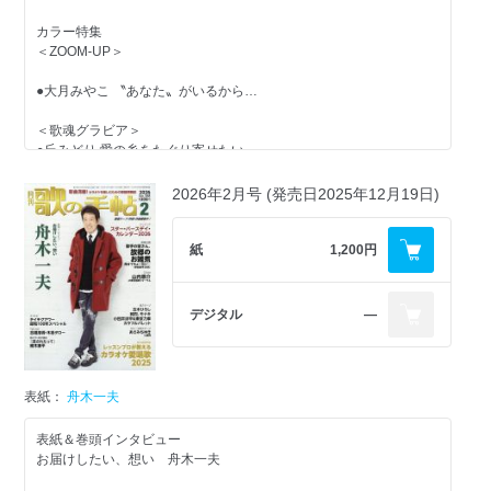
カラー特集
＜ZOOM-UP＞
＜音ステージ＞
東京力車 ツアー千穐楽
●大月みやこ 〝あなた〟がいるから…
＜歌魂グラビア＞
＜REPORT＞
●丘みどり 愛の糸をたぐり寄せたい
Kリーグ歌謡祭2026
●辰巳ゆうと 〝辰巳の変〟に─
2026年2月号 (発売日2025年12月19日)
＜歌に生きる＞
●島あきの 古平（ふるびら）で、メラメラと！
あき太郎 悲願のデビュー
紙
1,200円
●梅谷心愛 18歳の80年代
＜独占Chase＞
山内惠介 バースデーコンサート
デジタル
―
＜Kii Point＞
●氷川きよし 特別公演at明治座
＜TALK LIKE SINGIN’＞
●神野美伽
表紙：
舟木一夫
●おかゆ
表紙＆巻頭インタビュー
＜音ステージ＞
お届けしたい、想い 舟木一夫
●堀内春菜
●舟木一夫 奇跡が、ここにいる