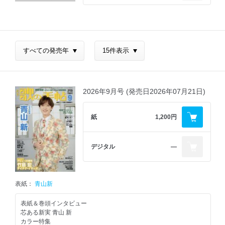
2026年9月号 (発売日2026年07月21日)
紙
1,200円
デジタル
―
表紙：
青山新
表紙＆巻頭インタビュー
芯ある新実 青山 新
カラー特集