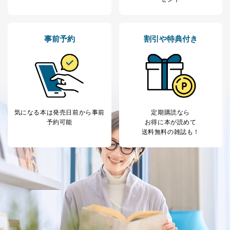
委託先：カスタマーサポート支援会社 、クレジッ
トカード決済などの決済代行・料金回収会社、広
告配信サービス会社
提供先：出版社、出版物発売元、卸売会社、販売
事前予約
割引や特典付き
店など商品の供給者、梱包会社、配送会社、新聞
販売店などの梱包・配送・配達会社
４．開示対象個人情報の「開示」「訂正」等の請求につ
いて
当社は、本人から、開示対象個人情報について利用目的
気になる本は
発売日前から事前
定期購読なら
の通知を求められた場合には、遅滞なくこれに応じま
予約可能
お得に本が読めて
す。ただし、以下①～④のいずれかに該当する場合は、
送料無料の雑誌も！
利用目的の通知を行なうことはできません。そのとき
は、本人に遅滞無くその旨を通知するとともに、理由を
説明させていただきます。
①利用目的を本人に通知し、又は公表することによって
本人又は第三者の生命、身体、財産その他の権利利益を
害するおそれがある場合
②利用目的を本人に通知し、又は公表することによって
当該事業者の権利又は正当な利益を害するおそれがある
場合
③国の機関又は地方公共団体が法令の定める事務を遂行