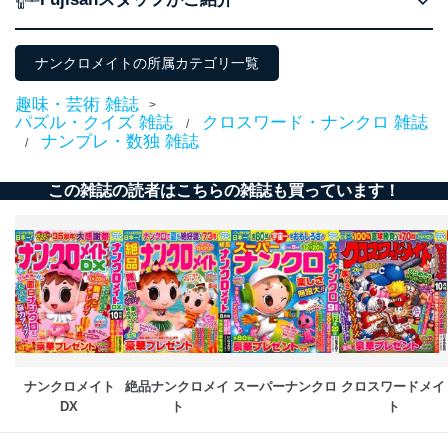
No
個人情報の種類
利用目的
購入商品の配送のため
商品代金回収のため
ナンクロメイトの所属カテゴリ一覧
ｅメール等による商品、サービ
ス、キャンペーン等の広告の案内
当社の定期購読サ
趣味・芸術 雑誌
のため
>
1
ービス等をご利用
パズル・クイズ 雑誌
クロスワード・ナンクロ 雑誌
個人が特定できない形で取得した
/
の方の個人情報
ナンプレ・数独 雑誌
閲覧履歴や購買履歴等の情報を分
/
析して、趣味・嗜好に
応じた新商品・サービスに関する
この雑誌の読者はこちらの雑誌も買っています！
広告のため
当社にお問合わせ
お問い合わせ対応、トラブル対
2
いただいた方の個
処、オペレーター教育など応対品
人情報
質向上のため
カスタマーQ＆Aサイトの投稿内容
の確認のため
ｅメール等によるカスタマーQ＆A
当社カスタマーQ＆
サイトのサービス内容のご案内の
3
Aサービス利用者
ため
ｅメール等による商品、サービ
ナンクロメイト
絶品ナンクロメイ
スーパーナンクロ
クロスワードメイ
ス、キャンペーン等の広告に関す
DX
ト
ト
るご案内のため
採用応募者の方の
4
採用選考、ご連絡のため