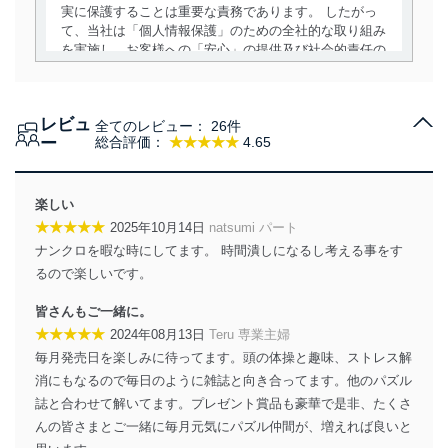
実に保護することは重要な責務であります。 したがっ
て、当社は「個人情報保護」のための全社的な取り組み
を実施し、お客様への「安心」の提供及び社会的責任の
責務を果たすことを確実にいたします。
個人情報の取得・利用・提供について
レビュ
全てのレビュー：
26件
当社は、個人情報の取得・利用・提供に際して、その利
ー
総合評価：
★★★★★
4.65
用目的を明確にし、本人の同意を得たうえで利用目的の
達成に必要な範囲内で適法かつ公正な手段によって取
得・利用・提供を行います。また、当社が保有している
楽しい
個人情報は、同意を得ずに目的外利用、第三者への提
★★★★★
2025年10月14日
natsumi パート
供・開示は行いません。当社においてはこれらの取り組
ナンクロを暇な時にしてます。 時間潰しになるし考える事をす
みを確実にするため、従業者等の教育を徹底してまいり
ます。また、目的外利用を行わないために、適切な管理
るので楽しいです。
措置を講じます。
皆さんもご一緒に。
法令遵守
★★★★★
2024年08月13日
Teru 専業主婦
毎月発売日を楽しみに待ってます。頭の体操と趣味、ストレス解
当社は、個人情報に関連する法令、国が定める指針及び
消にもなるので毎日のように雑誌と向き合ってます。他のパズル
その他の規範を遵守します。また、当社の管理の仕組み
に、これらの法令及びその他の規範を常に適合させま
誌と合わせて解いてます。プレゼント賞品も豪華で是非、たくさ
す。
んの皆さまとご一緒に毎月元気にパズル仲間が、増えれば良いと