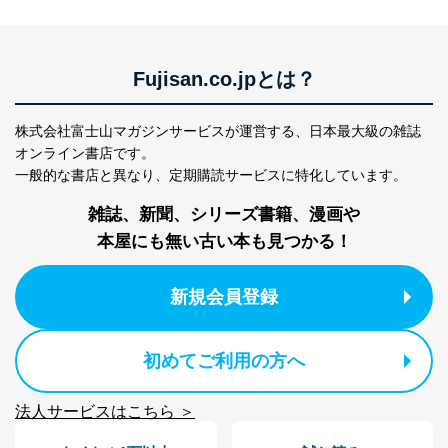
個人情報
当社の従業者の個
人事、総務などの雇用管理等のた
5
人情報
め
パートナー（提携
購入商品配送のため
Fujisan.co.jpとは？
企業）からの委託
提携企業及びお客様がご購入され
により当社の
た商品の発売元企業からのｅメー
6
定期購読サービス
ル等による商品、
株式会社富士山マガジンサービスが運営する、
日本最大級の雑誌
等をご利用の方の
サービス、キャンペーン等の広告
オンライン書店です。
個人情報
に関するご案内のため
一般的な書店と異なり、
定期購読サービスに特化しています。
当社のサービス利用状況の把握お
よびその分析のため
雑誌、新聞、シリーズ書籍、漫画や
お問い合わせ対応、トラブル対
SNS公式アカウン
処、オペレーター教育など応対品
本屋にも無い古い本も見つかる！
7
トに登録された方
質向上のため
の個人情報
その他当社のプライバシーポリシ
ー等にて公表する利用目的達成の
新規会員登録
ため
※上記の利用目的のうちNo.1～5については保有個人デ
ータ（開示対象個人情報）の利用目的であり、下記4.の
初めてご利用の方へ
開示等のご請求に対応させていただきます。
なお、6、7については、パートナー（提携企業）様又は
各SNS運営会社様にご請求いただきますようお願い致し
法人サービスはこちら ＞
ます。