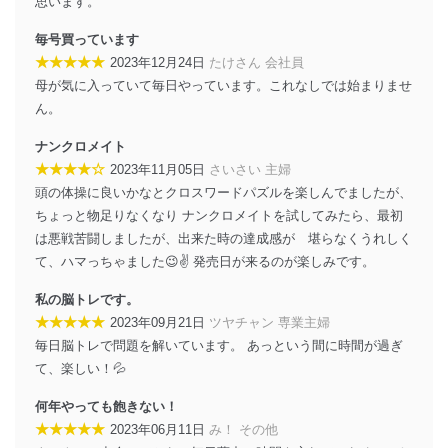
思います。
個人情報の安全管理措置
毎号買っています
当社は、個人情報の正確性及び安全性を確保するため
★★★★★
2023年12月24日
たけさん 会社員
に、下記セキュリティ対策をはじめとする安全対策を実
施し、個人情報の漏えい、滅失またはき損の防止及び是
母が気に入っていて毎日やっています。これなしでは始まりませ
正に努めます。
ん。
アクセス制御
ナンクロメイト
個人データを取り扱うことのできる機器及び当該
★★★★☆
2023年11月05日
さいさい 主婦
機器を取り扱う従業者を明確化し、 個人データへ
の不要なアクセスを防止しています。
頭の体操に良いかなとクロスワードパズルを楽しんでましたが、
ちょっと物足りなくなり ナンクロメイトを試してみたら、最初
アクセス者の識別と認証
は悪戦苦闘しましたが、出来た時の達成感が 堪らなくうれしく
機器に標準装備されているユーザー制御機能（ユ
て、ハマっちゃました😉✌️ 発売日が来るのが楽しみです。
ーザーアカウント制御）により、個人情報データ
ベース等を取り扱う情報システムを使用する従業
私の脳トレです。
者を識別・認証しています。
★★★★★
2023年09月21日
ツヤチャン 専業主婦
外部からの不正アクセス等の防止
毎日脳トレで問題を解いています。 あっという間に時間が過ぎ
個人データを取り扱う機器等のオペレーティング
て、楽しい！💦
システムを最新の状態に保持しています。
個人データを取り扱う機器等にセキュリティ対策
何年やっても飽きない！
ソフトウェア等を導入し、自動更新 機能等の活用
★★★★★
2023年06月11日
み！ その他
により、これを最新状態としています。