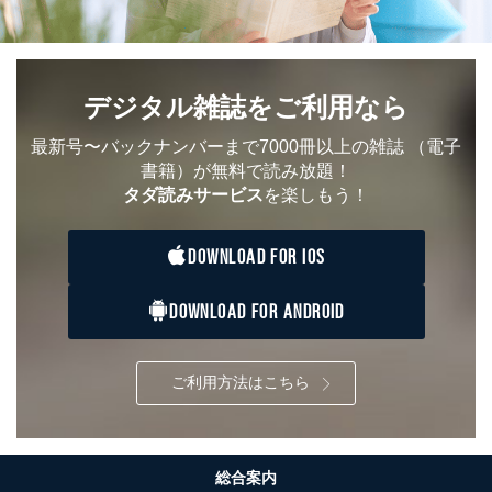
することに対して協力する必要がある場合であって、利
用目的を本人に通知し、又は公表することによって当該
事務の遂行に支障を及ぼすおそれがあるとき
④開示対象個人情報の利用目的が明らかな場合
デジタル雑誌をご利用なら
開示対象個人情報については、保有個人データの本人ま
たはその代理人からの利用目的の通知、開示、変更等
最新号〜バックナンバーまで7000冊以上の雑誌
（電子
（内容の訂正、追加または削除）、利用停止等（「利用
書籍）が無料で読み放題！
の停止または消去」「第三者への提供の停止」）の求め
タダ読みサービス
を楽しもう！
に対応させていただいております。 当社顧客の皆様の
個人情報は「マイページ」にログインしていただくこと
で、訂正、追加、変更を行っていただくことが出来ま
DOWNLOAD FOR IOS
す。マイページをご利用いただけない方、その他の方に
つきましては、下記Aをご覧ください。 また、ご登録い
ただいた個人情報のうち、市町村などの名称および郵便
DOWNLOAD FOR ANDROID
番号、金融機関の名称あるいはクレジットカードの有効
期限など、商品のお届けやご請求を行う上で支障がある
情報に変更があった場合には、当社が登録情報を変更さ
ご利用方法はこちら
せていただく場合があります。
A.開示等の求めの申し出先、提出していただく書面等
開示等の求めは、電話又は電子メールにて下記までお申
し付けください。開示等の求めに際して提出していただ
総合案内
く書面等については、その際にご案内いたします。