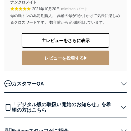
ナンクロメイト
改訂：2025年2月20日
★★★★★
2021年10月20日
mimisan パート
制定：2005年4月1日
母の脳トレの為定期購入。 高齢の母が1か月かけて気長に楽しめ
株式会社富士山マガジンサービス
代表取締役会長 西野 伸一郎
るクロスワードです。 数年前から定期購読しています。
個人情報の取扱いについて
レビューをさらに表示
１．個人情報保護管理者
当社は以下の個人情報保護管理者を設置し、個人情報保
レビューを投稿する
護管理者の責任のもと、個人情報を取得・アクセス・利
用・提供・管理いたします。
東京都渋谷区南平台町16-11
株式会社富士山マガジンサービス
カスタマーQA
代表取締役会長 西野 伸一郎
個人情報保護管理者: 経営管理グループディレクター 前
田 嘉也
「デジタル版の取扱い開始のお知らせ」を希
２．利用目的
望の方はこちら
当社が取り扱う開示対象個人情報の利用目的は次のとお
りです。
Fujisanスタッフがご紹介