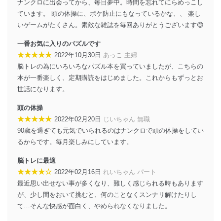
ナンクロに出会ってから、毎日夢中。時間を忘れてにらめっこし
情報システムの使用に伴う漏洩等の防止
ています。 頭の体操に、ボケ防止にもなっているかな、、 楽し
メール等により個人データの含まれるファイルを
いゲームがたくさん。素敵な雑誌を毎回ありがとうございます😊
送信する場合に、当該ファイルへのパスワードを
設定しています。
一番お気に入りのパズルです
★★★★★
2022年10月30日
あっこ 主婦
個人情報保護マネジメントシステムの継続的改善
脳トレの為にいろいろなパズル本を買っていましたが、こちらの
当社は、内部監査及びマネジメントレビューの機会を通
本が一番楽しく、定期購読をはじめました。これからもずっとお
じて、個人情報保護マネジメントシステムを継続的に改
世話になります。
善し、常に最良の状態を維持します。
頭の体操
苦情及び相談受付け窓口
★★★★★
2022年02月20日
じいちゃん 無職
90歳を過ぎても元気でいられるのはナンクロで頭の体操をしてい
貴殿の個人情報及び当社の個人情報保護マネジメントシ
ステムに関するご相談及び苦情については以下までご連
るからです。毎月楽しみにしています。
絡ください。
適切、かつ迅速に対応させていただきます。
脳トレに最適
★★★★☆
2022年02月16日
れいちゃん パート
株式会社富士山マガジンサービス 個人情報問い合わせ
最近思い出せない事が多くなり、難しく感じられる時もあります
係
が、少し間をおいて挑むと、何のことなくスンナリ解けたりし
TEL：0570-200-223
FAX：03-5459-7073
て…そんな快感が面白く、やめられなくなりました。
e-mail：
cs@fujisan.co.jp