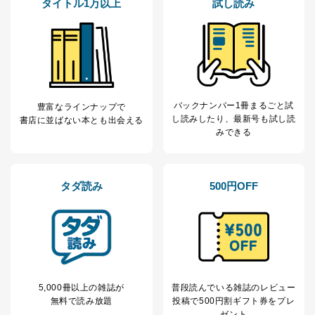
タイトル1万以上
試し読み
３．個人情報の第三者提供について
当社は、取得した個人情報を適切に管理し､あらかじめ
本人の同意を得ることなく第三者に提供することはあり
ません。ただし、次の場合は除きます。
法令に基づく場合
人の生命､身体または財産の保護のために必要がある
バックナンバー1冊まるごと試
豊富なラインナップで
場合であって、本人の同意を得ることが困難であると
し読み
したり、最新号も試し読
書店に並ばない本とも出会える
き。
みできる
公衆衛生の向上または児童の健全な育成の推進のため
に特に必要がある場合であって、本人の同意を得るこ
とが困難である場合。
国の機関もしくは地方公共団体またはその委託を受け
タダ読み
500円OFF
た者が法令の定める事務を遂行することに対して協力
する必要がある場合であって、本人の同意を得ること
により当該事務の遂行に支障を及ぼすおそれがあると
き。
上記２．の利用目的を実施するために守秘義務を結ん
だ企業に、業務の一部として個人情報の取扱いを委
託・提供する場合、その業務に必要な範囲で委託・提
供先企業に個人情報を開示することがあります。
5,000冊以上の雑誌が
普段読んでいる雑誌のレビュー
委託・提供先企業は具体的には以下のような企業です
無料で読み放題
投稿で
500円割ギフト券をプレ
が、これらに限りません。
ゼント