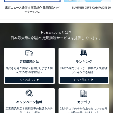
東京ニュース通信社 商品紹介 最新商品やバ
SUMMER GIFT CAMPAIGN 202
ックナンバ...
Fujisan.co.jpとは？
日本最大級の雑誌の定期購読サービスを提供しています。
定期購読とは
ランキング
雑誌を毎号ご自宅へお届けします！初
雑誌の専門サイトが、独自の人気雑誌
めての方500円割引♪
ランキングを紹介！
もっと詳しく ▶︎
もっと詳しく ▶︎
キャンペーン情報
カテゴリ
定期購読限定！高割引率の雑誌をカテ
22カテゴリの中からあなたにぴったり
ゴリごとにご紹介
の雑誌を見つけましょう