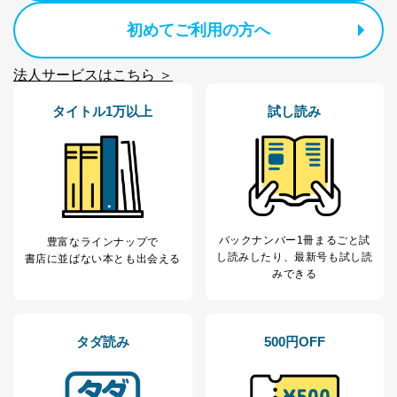
ｅメール等によるカスタマーQ＆A
当社カスタマーQ＆
サイトのサービス内容のご案内の
初めてご利用の方へ
3
Aサービス利用者
ため
ｅメール等による商品、サービ
法人サービスはこちら ＞
ス、キャンペーン等の広告に関す
るご案内のため
採用応募者の方の
タイトル1万以上
試し読み
4
採用選考、ご連絡のため
個人情報
当社の従業者の個
人事、総務などの雇用管理等のた
5
人情報
め
パートナー（提携
購入商品配送のため
企業）からの委託
提携企業及びお客様がご購入され
により当社の
た商品の発売元企業からのｅメー
6
定期購読サービス
ル等による商品、
バックナンバー1冊まるごと試
豊富なラインナップで
等をご利用の方の
サービス、キャンペーン等の広告
し読み
したり、最新号も試し読
書店に並ばない本とも出会える
個人情報
に関するご案内のため
みできる
当社のサービス利用状況の把握お
よびその分析のため
お問い合わせ対応、トラブル対
SNS公式アカウン
処、オペレーター教育など応対品
7
トに登録された方
タダ読み
500円OFF
質向上のため
の個人情報
その他当社のプライバシーポリシ
ー等にて公表する利用目的達成の