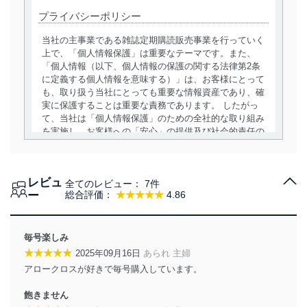
プライバシーポリシー
当社の主事業である雑誌定期購読販売事業を行っていく
上で、「個人情報保護」は重要なテーマです。また、
「個人情報（以下、個人情報の保護の関する法律第2条
に定義する個人情報を意味する）」は、お客様にとって
も、取り扱う当社にとっても重要な情報資産であり、確
実に保護することは重要な責務であります。 したがっ
て、当社は「個人情報保護」のための全社的な取り組み
を実施し、お客様への「安心」の提供及び社会的責任の
責務を果たすことを確実にいたします。
個人情報の取得・利用・提供について
レビュ
全てのレビュー：
7件
当社は、個人情報の取得・利用・提供に際して、その利
ー
総合評価：
★★★★★
4.86
用目的を明確にし、本人の同意を得たうえで利用目的の
達成に必要な範囲内で適法かつ公正な手段によって取
得・利用・提供を行います。また、当社が保有している
毎号楽しみ
個人情報は、同意を得ずに目的外利用、第三者への提
★★★★★
2025年09月16日
あられ 主婦
供・開示は行いません。当社においてはこれらの取り組
アロークロスが好きで毎号購入しています。
みを確実にするため、従業者等の教育を徹底してまいり
ます。また、目的外利用を行わないために、適切な管理
飽きません
措置を講じます。