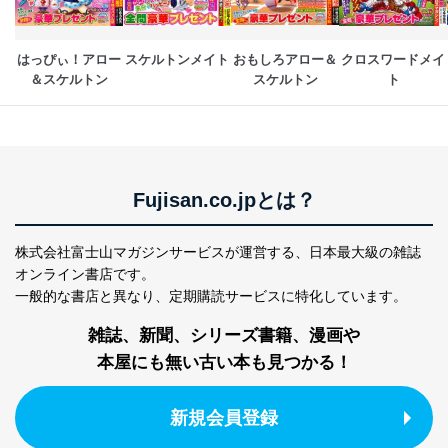
個人情報保護管理者: 経営管理グループディレクター 前
田 嘉也
はっぴぃ！アロー
スケルトンメイト
おもしろアロー＆
クロスワードメイ
２．利用目的
＆スケルトン
スケルトン
ト
当社が取り扱う開示対象個人情報の利用目的は次のとお
りです。
No
個人情報の種類
利用目的
購入商品の配送のため
商品代金回収のため
Fujisan.co.jpとは？
ｅメール等による商品、サービ
ス、キャンペーン等の広告の案内
当社の定期購読サ
のため
株式会社富士山マガジンサービスが運営する、
日本最大級の雑誌
1
ービス等をご利用
個人が特定できない形で取得した
オンライン書店です。
の方の個人情報
閲覧履歴や購買履歴等の情報を分
一般的な書店と異なり、
定期購読サービスに特化しています。
析して、趣味・嗜好に
応じた新商品・サービスに関する
雑誌、新聞、シリーズ書籍、漫画や
広告のため
本屋にも無い古い本も見つかる！
当社にお問合わせ
お問い合わせ対応、トラブル対
2
いただいた方の個
処、オペレーター教育など応対品
人情報
質向上のため
新規会員登録
カスタマーQ＆Aサイトの投稿内容
の確認のため