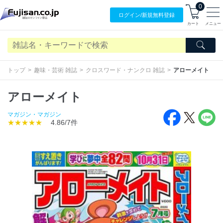
0
ログイン/
新規無料
登録
カート
メニュー
トップ
趣味・芸術 雑誌
クロスワード・ナンクロ 雑誌
アローメイト
アローメイト
マガジン・マガジン
★★★★★
4.86/7件