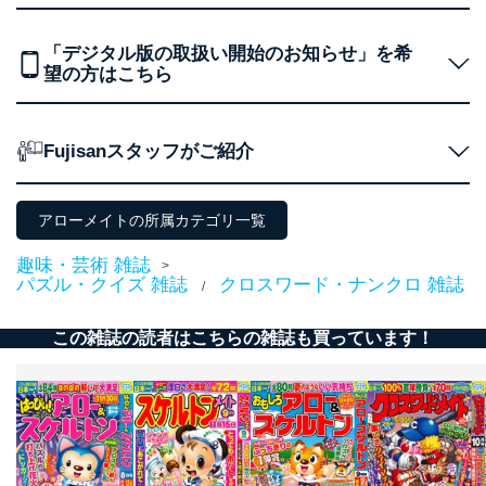
適切、かつ迅速に対応させていただきます。
「デジタル版の取扱い開始のお知らせ」を希
株式会社富士山マガジンサービス 個人情報問い合わせ
望の方はこちら
係
TEL：0570-200-223
FAX：03-5459-7073
e-mail：
cs@fujisan.co.jp
Fujisanスタッフがご紹介
改訂：2025年2月20日
制定：2005年4月1日
株式会社富士山マガジンサービス
アローメイトの所属カテゴリ一覧
代表取締役会長 西野 伸一郎
趣味・芸術 雑誌
>
個人情報の取扱いについて
パズル・クイズ 雑誌
クロスワード・ナンクロ 雑誌
/
１．個人情報保護管理者
この雑誌の読者はこちらの雑誌も買っています！
当社は以下の個人情報保護管理者を設置し、個人情報保
護管理者の責任のもと、個人情報を取得・アクセス・利
用・提供・管理いたします。
東京都渋谷区南平台町16-11
株式会社富士山マガジンサービス
代表取締役会長 西野 伸一郎