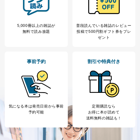
ため
※上記の利用目的のうちNo.1～5については保有個人デ
ータ（開示対象個人情報）の利用目的であり、下記4.の
開示等のご請求に対応させていただきます。
5,000冊以上の雑誌が
普段読んでいる雑誌のレビュー
なお、6、7については、パートナー（提携企業）様又は
無料で読み放題
投稿で
500円割ギフト券をプレ
各SNS運営会社様にご請求いただきますようお願い致し
ゼント
ます。
３．個人情報の第三者提供について
当社は、取得した個人情報を適切に管理し､あらかじめ
事前予約
割引や特典付き
本人の同意を得ることなく第三者に提供することはあり
ません。ただし、次の場合は除きます。
法令に基づく場合
人の生命､身体または財産の保護のために必要がある
場合であって、本人の同意を得ることが困難であると
き。
公衆衛生の向上または児童の健全な育成の推進のため
気になる本は
発売日前から事前
定期購読なら
に特に必要がある場合であって、本人の同意を得るこ
予約可能
お得に本が読めて
とが困難である場合。
送料無料の雑誌も！
国の機関もしくは地方公共団体またはその委託を受け
た者が法令の定める事務を遂行することに対して協力
する必要がある場合であって、本人の同意を得ること