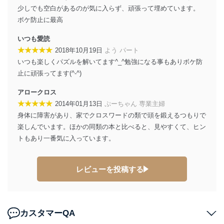
少しでも空白があるのが気に入らず、頑張って埋めています。
外部からの不正アクセス等の防止
ボケ防止に最高
個人データを取り扱う機器等のオペレーティング
システムを最新の状態に保持しています。
いつも愛読
個人データを取り扱う機器等にセキュリティ対策
★★★★★
2018年10月19日
よう パート
ソフトウェア等を導入し、自動更新 機能等の活用
いつも楽しくパズルを解いてます^_^勉強になる事もありボケ防
により、これを最新状態としています。
止に頑張ってます(^-^)
情報システムの使用に伴う漏洩等の防止
アロークロス
メール等により個人データの含まれるファイルを
送信する場合に、当該ファイルへのパスワードを
★★★★★
2014年01月13日
ぷーちゃん 専業主婦
設定しています。
身体に障害があり、家でクロスワードの類で頭を鍛えるつもりで
楽しんでいます。ほかの同類の本と比べると、見やすくて、ヒン
個人情報保護マネジメントシステムの継続的改善
トもあり一番気に入っています。
当社は、内部監査及びマネジメントレビューの機会を通
じて、個人情報保護マネジメントシステムを継続的に改
善し、常に最良の状態を維持します。
レビューを投稿する
苦情及び相談受付け窓口
貴殿の個人情報及び当社の個人情報保護マネジメントシ
カスタマーQA
ステムに関するご相談及び苦情については以下までご連
絡ください。