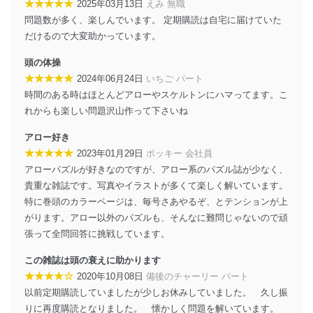
★★★★★
2025年03月13日
えみ 無職
法令遵守
問題数が多く、楽しんでいます。 定期購読は自宅に届けていた
だけるので大変助かっています。
当社は、個人情報に関連する法令、国が定める指針及び
その他の規範を遵守します。また、当社の管理の仕組み
頭の体操
に、これらの法令及びその他の規範を常に適合させま
★★★★★
2024年06月24日
いちご パート
す。
時間のある時はほとんどアローやスケルトンにハマってます。こ
個人情報の安全管理措置
れからも楽しい問題沢山作って下さいね
当社は、個人情報の正確性及び安全性を確保するため
アロー好き
に、下記セキュリティ対策をはじめとする安全対策を実
★★★★★
2023年01月29日
ポッキー 会社員
施し、個人情報の漏えい、滅失またはき損の防止及び是
アローパズルが好きなのですが、アロー系のパズル誌が少なく、
正に努めます。
貴重な雑誌です。写真やイラストが多くて楽しく解いています。
アクセス制御
特に巻頭のカラーページは、毎号さあやるぞ、とテンションが上
個人データを取り扱うことのできる機器及び当該
がります。アロー以外のパズルも、そんなに難問じゃないので頑
機器を取り扱う従業者を明確化し、 個人データへ
の不要なアクセスを防止しています。
張って全問回答に挑戦しています。
アクセス者の識別と認証
この雑誌は頭の衰えに助かります
機器に標準装備されているユーザー制御機能（ユ
★★★★☆
2020年10月08日
備後のチャーリー パート
ーザーアカウント制御）により、個人情報データ
以前定期購読していましたが少しお休みしていました。 久し振
ベース等を取り扱う情報システムを使用する従業
りに再度購読となりました。 懐かしく問題を解いています。
者を識別・認証しています。