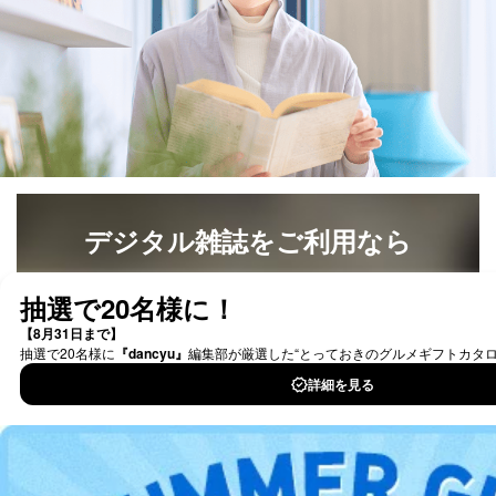
により当該事務の遂行に支障を及ぼすおそれがあると
き。
上記２．の利用目的を実施するために守秘義務を結ん
だ企業に、業務の一部として個人情報の取扱いを委
託・提供する場合、その業務に必要な範囲で委託・提
供先企業に個人情報を開示することがあります。
委託・提供先企業は具体的には以下のような企業です
が、これらに限りません。
委託先：カスタマーサポート支援会社 、クレジッ
トカード決済などの決済代行・料金回収会社、広
告配信サービス会社
デジタル雑誌をご利用なら
提供先：出版社、出版物発売元、卸売会社、販売
店など商品の供給者、梱包会社、配送会社、新聞
販売店などの梱包・配送・配達会社
最新号〜バックナンバーまで7000冊以上の雑誌
（電子
書籍）が無料で読み放題！
４．開示対象個人情報の「開示」「訂正」等の請求につ
タダ読みサービス
を楽しもう！
いて
当社は、本人から、開示対象個人情報について利用目的
DOWNLOAD FOR IOS
の通知を求められた場合には、遅滞なくこれに応じま
す。ただし、以下①～④のいずれかに該当する場合は、
利用目的の通知を行なうことはできません。そのとき
DOWNLOAD FOR ANDROID
は、本人に遅滞無くその旨を通知するとともに、理由を
説明させていただきます。