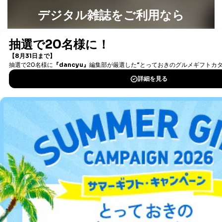
デジタル雑誌をご利用なら
最新号〜バックナンバーまで7000冊以上の雑誌
（電子
書籍）が無料で読み放題！
タダ読みサービス
を楽しもう！
DOWNLOAD FOR IOS
DOWNLOAD FOR ANDROID
ご利用方法はこちら
総合案内
アフィリエイト
採用情報