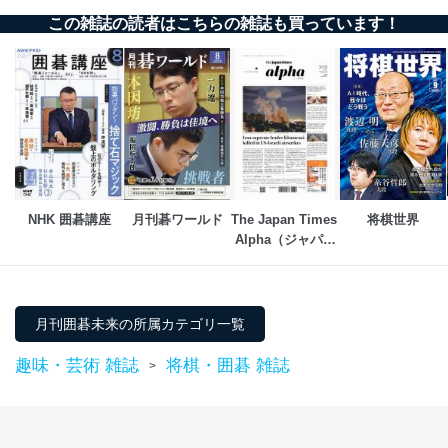
この雑誌の読者はこちらの雑誌も買っています！
NHK 囲碁講座
月刊碁ワールド
The Japan Times 
将棋世界
Alpha（ジャパン
タイムズアルフ
ァ）
月刊囲碁未来の所属カテゴリ一覧
趣味・芸術 雑誌
将棋・囲碁 雑誌
>