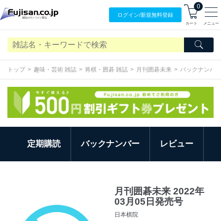
0
ログイン/
新規無料
登録
カート
メニュー
トップ
趣味・芸術 雑誌
将棋・囲碁 雑誌
月刊囲碁未来
バックナンバ
定期購読
バックナンバー
レビュー
月刊囲碁未来 2022年
03月05日発売号
日本棋院