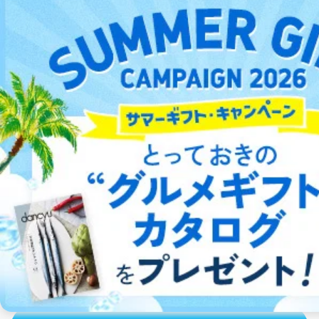
の個人情報
その他当社のプライバシーポリシ
ー等にて公表する利用目的達成の
ため
※上記の利用目的のうちNo.1～5については保有個人デ
ータ（開示対象個人情報）の利用目的であり、下記4.の
宣伝会議
コマーシャル・フ
トッププロモーシ
Web 
開示等のご請求に対応させていただきます。
ォト
ョンズ販促会議
Designing（ウェ
なお、6、7については、パートナー（提携企業）様又は
(COMMERCIAL 
ブデザイニング）
各SNS運営会社様にご請求いただきますようお願い致し
PHOTO)
ます。
３．個人情報の第三者提供について
Fujisan.co.jpとは？
当社は、取得した個人情報を適切に管理し､あらかじめ
本人の同意を得ることなく第三者に提供することはあり
ません。ただし、次の場合は除きます。
株式会社富士山マガジンサービスが運営する、
日本最大級の雑誌
オンライン書店です。
法令に基づく場合
人の生命､身体または財産の保護のために必要がある
一般的な書店と異なり、
定期購読サービスに特化しています。
場合であって、本人の同意を得ることが困難であると
き。
雑誌、新聞、シリーズ書籍、漫画や
公衆衛生の向上または児童の健全な育成の推進のため
本屋にも無い古い本も見つかる！
に特に必要がある場合であって、本人の同意を得るこ
とが困難である場合。