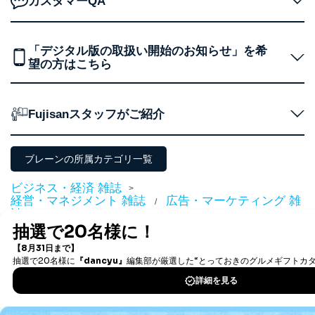
カスタマーQA
人情報
質向上のため
カスタマーQ＆Aサイトの投稿内容
の確認のため
ｅメール等によるカスタマーQ＆A
「デジタル版の取扱い開始のお知らせ」を希
当社カスタマーQ＆
サイトのサービス内容のご案内の
望の方はこちら
3
Aサービス利用者
ため
ｅメール等による商品、サービ
ス、キャンペーン等の広告に関す
るご案内のため
Fujisanスタッフがご紹介
採用応募者の方の
4
採用選考、ご連絡のため
個人情報
当社の従業者の個
人事、総務などの雇用管理等のた
ブレーンの所属カテゴリ一覧
5
人情報
め
パートナー（提携
購入商品配送のため
ビジネス・経済 雑誌
>
企業）からの委託
提携企業及びお客様がご購入され
経営・マネジメント 雑誌
広告・マーケティング 雑
/
により当社の
た商品の発売元企業からのｅメー
誌
6
定期購読サービス
ル等による商品、
等をご利用の方の
サービス、キャンペーン等の広告
個人情報
に関するご案内のため
この雑誌の読者はこちらの雑誌も買っています！
当社のサービス利用状況の把握お
よびその分析のため
お問い合わせ対応、トラブル対
SNS公式アカウン
処、オペレーター教育など応対品
7
トに登録された方
質向上のため