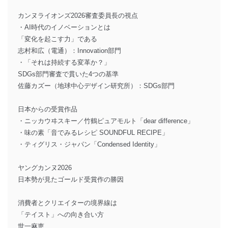
カンヌライオンズ2026審査委員長の視点
・AI時代のイノベーションとは
「変化を起こす力」である
志村和広（電通）：Innovation部門
・「それは持続する変革か？」
SDGs部門審査で貫いた4つの基準
佐藤カズー（地球中心デザイン研究所）：SDGs部門
日本からの受賞作品
・ニッカウヰスキー／竹鶴ピュアモルト「dear difference」
・味の素「音でみるレシピ SOUNDFUL RECIPE」
・ティグリス・ジャパン「Condensed Identity」
ヤングカンヌ2026
日本勢が見たゴールド受賞作の勝因
消費者とクリエイターの境界線は
「テイスト」への向き合い方
世一麻恵