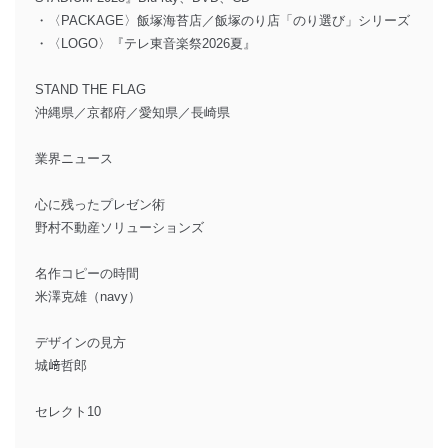
・〈PACKAGE〉飯塚海苔店／飯塚のり店「のり選び」シリーズ
・〈LOGO〉『テレ東音楽祭2026夏』
STAND THE FLAG
沖縄県／京都府／愛知県／長崎県
業界ニュース
心に残ったプレゼン術
野村不動産ソリューションズ
名作コピーの時間
米澤克雄（navy）
デザインの見方
城﨑哲郎
セレクト10