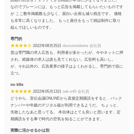
みを確実にするため、従業者等の教育を徹底してまいり
ます。また、目的外利用を行わないために、適切な管理
なのでブレーンには、もっと広告を掲載してもらいたいものです
措置を講じます。
が ここ数年掲載数も少なく、面白い企画も減り残念です。 価格
も非常に高くなりました。 もっと責任をもって雑誌制作に取り
法令遵守
組んでほしいものです。
当社は、個人情報に関連する法令、国が定める指針及び
専門的
その他の規範を遵守します。また、当社の管理の仕組み
★★★★☆
に、これらの法令及びその他の規範を常に適合させま
2022年08月25日
dossunredwine 会社員
す。
昔は専門職の求人広告も、利用者が多かったが、今やネットに押
され、紙媒体の求人は誰も見てくれない。広告料も高いし。
個人情報の安全管理措置
が、それ以外の、広告業界の様子はよくわかるし、専門的で役に
当社は、個人情報の正確性及び安全性を確保するため
立つ。
に、下記セキュリティ対策をはじめとする安全対策を実
施し、個人情報の漏えい、滅失またはき損の防止及び是
no title
正に努めます。
★★★★★
2022年05月13日
oak-s40 会社員
どうやら、宣伝会議ONLINEから直接定期購読をすると、バック
アクセス制御
個人データを取り扱うことのできる機器及び当該
ナンバーや年鑑のデジタル版が利用できるようだ。 ちょっと、
機器を取り扱う従業者を明確化し、 個人データへ
失敗したなあと思ってる。 本自体はとても良いと思います。定
の不要なアクセスを防止しています。
期購読をする事で時代の空気を知ることができます。
アクセス者の識別と認証
実際に活かせるかは別
機器に標準装備されているユーザー制御機能（ユ