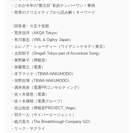
・これが今年の“要注目” 私的ナンバーワン！事例
・世界のクリエイティブから読み解くキーワード
〈回答者〉※五十音順
・荒井信洋（AKQA Tokyo）
・有川泰志（VML & Ogilvy Japan）
・エレノア・ショーディー（ワイデン＋ケネディ東京）
・太田郁子（Droga5 Tokyo part of Accenture Song）
・奥野麻子（博報堂）
・加藤寛之（電通）
・木下マイヤ（TBWA HAKUHODO）
・河野吉博（TBWA HAKUHODO）
・酒井美奈（電通PRコンサルティング）
・佐々木亜悠（電通）
・佐々木康晴（電通グループ）
・近山知史（博報堂PROJECT_Vega）
・羽片一人（サイバーエージェント）
・砥川直大（The Breakthrough Company GO）
・リック・サクライ