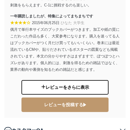
東京都渋谷区南平台町16-11
刺激をもらえます。C-1に挑戦するのも楽しい。
株式会社富士山マガジンサービス
代表取締役会長 西野 伸一郎
一年購読しましたが、特集によってまちまちです
個人情報保護管理者: 経営管理グループディレクター 前
★★★★☆
2015年06月25日
ひなた 大学生
田 嘉也
偶月で単行本サイズのブックカバーがつきます。加工や紙の質に
２．利用目的
こだわった作品も多く、大変参考になります。購入を迷ってる人
はブックカバーがつく月だけ買ってもいいくらい。巻末には最近
当社が取り扱う開示対象個人情報の利用目的は次のとお
流れているCMや、貼りだされているポスターの図案なども掲載
りです。
されています。本文の分かりやすさはまずますで、ぽつぽつとハ
No
個人情報の種類
利用目的
ズレがあります。個人的には、刺激を得るための雑誌ではなく、
購入商品の配送のため
業界の動向や裏側を知るための雑誌だと感じます。
商品代金回収のため
ｅメール等による商品、サービ
ス、キャンペーン等の広告の案内
当社の定期購読サ
レビューをさらに表示
のため
1
ービス等をご利用
個人が特定できない形で取得した
の方の個人情報
閲覧履歴や購買履歴等の情報を分
析して、趣味・嗜好に
レビューを投稿する
応じた新商品・サービスに関する
広告のため
当社にお問合わせ
お問い合わせ対応、トラブル対
2
いただいた方の個
処、オペレーター教育など応対品