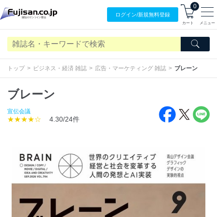
0
ログイン/
新規無料
登録
カート
メニュー
トップ
ビジネス・経済 雑誌
広告・マーケティング 雑誌
ブレーン
ブレーン
宣伝会議
★★★★☆
4.30/24件