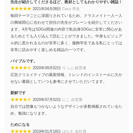
先生が紹介してくださるほど、教材としてもわかりやすい雑誌！
貴殿の個人情報及び当社の個人情報保護マネジメントシ
★★★★★
2021年04月08日
Coco 学生
ステムに関するご相談及び苦情については以下までご連
絡ください。
毎回テーマごとに深掘りされているため、クラスメイト一人一人
適切、かつ迅速に対応させていただきます。
の興味関心に合わせて担任の先生がブレーンを紹介してください
ます。4月号はSDGs関連の内容で私自身SDGsに非常に関心があ
株式会社富士山マガジンサービス 個人情報問い合わせ
るためとても入り込んで読むことができました。中身もビジュア
係
ル的に惹かれるものが非常に多く、服飾学生である私にとっては
TEL：0570-200-223
FAX：03-5459-7073
非常に読みやすく楽しめる雑誌の一つです。
e-mail：
cs@fujisan.co.jp
バイブルです。
改訂：2025年2月20日
★★★★☆
2020年09月02日
りっぷ 経営者
制定：2005年4月1日
広告クリエイティブの最新情報、トレンドのインストールに欠か
株式会社富士山マガジンサービス
代表取締役会長 西野 伸一郎
せない書籍としていつも参考にさせていただいてます。
個人情報の取扱いについて
新鮮です
★★★★☆
2020年07月02日
にこ 自営業
１．個人情報保護管理者
自分では想像もつかないようなデザインが多数掲載されているた
当社は以下の個人情報保護管理者を設置し、個人情報保
め、勉強になります。
護管理者の責任のもと、個人情報を取得・アクセス・利
用・提供・管理いたします。
ためになる
★★★★★
2019年01月18日
はなえ 会社員