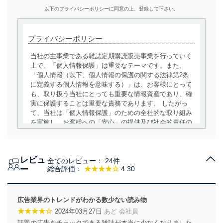
以下のプライバシーポリシーに同意の上、登録して下さい。
プライバシーポリシー
当社の主事業である雑誌定期購読販売事業を行っていく
上で、「個人情報保護」は重要なテーマです。また、
「個人情報（以下、個人情報の保護の関する法律第2条
に定義する個人情報を意味する）」は、お客様にとって
も、取り扱う当社にとっても重要な情報資産であり、確
実に保護することは重要な責務であります。 したがっ
て、当社は「個人情報保護」のための全社的な取り組み
を実施し、お客様への「安心」の提供及び社会的責任の
責務を果たすことを確実にいたします。
個人情報の取得・利用・提供について
レビュ
全てのレビュー：
24件
当社は、個人情報の取得・利用・提供に際して、その利
ー
総合評価：
★★★★☆
4.30
用目的を明確にし、本人の同意を得たうえで利用目的の
達成に必要な範囲内で適法かつ公正な手段によって取
得・利用・提供を行います。また、当社が保有している
広告業界のトレンドがわかる数少ない読み物
個人情報は、同意を得ずに目的外利用、第三者への提
★★★★☆
2024年03月27日
あど 会社員
供・開示は行いません。当社においてはこれらの取り組
話題の広告をチェックできる雑誌が本当に少なくなりました。