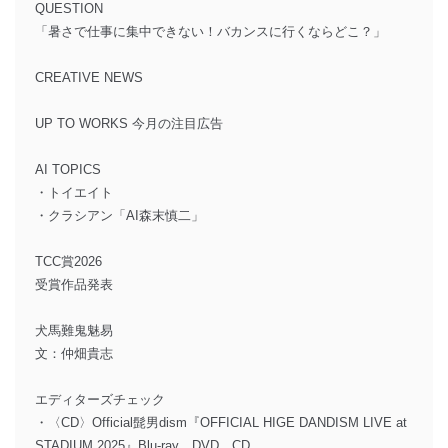
QUESTION
「暑さで仕事に集中できない！バカンスに行くならどこ？」
CREATIVE NEWS
UP TO WORKS 今月の注目広告
AI TOPICS
・トイエイト
・クラシアン「AI森末慎二」
TCC賞2026
受賞作品発表
犬馬難鬼魅易
文：仲畑貴志
エディターズチェック
・〈CD〉Official髭男dism『OFFICIAL HIGE DANDISM LIVE at
STADIUM 2025』Blu-ray、DVD、CD