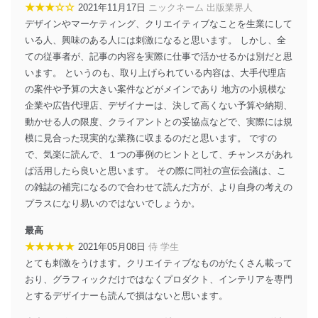
★★★☆☆
2021年11月17日
ニックネーム 出版業界人
ーザーアカウント制御）により、個人情報データ
ベース等を取り扱う情報システムを使用する従業
デザインやマーケティング、クリエイティブなことを生業にして
者を識別・認証しています。
いる人、興味のある人には刺激になると思います。 しかし、全
ての従事者が、記事の内容を実際に仕事で活かせるかは別だと思
外部からの不正アクセス等の防止
います。 というのも、取り上げられている内容は、大手代理店
個人データを取り扱う機器等のオペレーティング
の案件や予算の大きい案件などがメインであり 地方の小規模な
システムを最新の状態に保持しています。
個人データを取り扱う機器等にセキュリティ対策
企業や広告代理店、デザイナーは、決して高くない予算や納期、
ソフトウェア等を導入し、自動更新 機能等の活用
動かせる人の限度、クライアントとの妥協点などで、実際には規
により、これを最新状態としています。
模に見合った現実的な業務に収まるのだと思います。 ですの
で、気楽に読んで、１つの事例のヒントとして、チャンスがあれ
情報システムの使用に伴う漏洩等の防止
メール等により個人データの含まれるファイルを
ば活用したら良いと思います。 その際に同社の宣伝会議は、こ
送信する場合に、当該ファイルへのパスワードを
の雑誌の補完になるので合わせて読んだ方が、より自身の考えの
設定しています。
プラスになり易いのではないでしょうか。
個人情報保護マネジメントシステムの継続的改善
最高
★★★★★
2021年05月08日
侍 学生
当社は、内部監査及びマネジメントレビューの機会を通
とても刺激をうけます。クリエイティブなものがたくさん載って
じて、個人情報保護マネジメントシステムを継続的に改
善し、常に最良の状態を維持します。
おり、グラフィックだけではなくプロダクト、インテリアを専門
とするデザイナーも読んで損はないと思います。
苦情及び相談受付け窓口