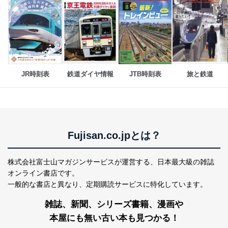
商品代金回収のため
ｅメール等による商品、サービ
ス、キャンペーン等の広告の案内
当社の定期購読サ
のため
1
ービス等をご利用
個人が特定できない形で取得した
の方の個人情報
閲覧履歴や購買履歴等の情報を分
析して、趣味・嗜好に
応じた新商品・サービスに関する
JR時刻表
鉄道ダイヤ情報
JTB時刻表
旅と鉄道
広告のため
当社にお問合わせ
お問い合わせ対応、トラブル対
2
いただいた方の個
処、オペレーター教育など応対品
人情報
質向上のため
カスタマーQ＆Aサイトの投稿内容
の確認のため
Fujisan.co.jpとは？
ｅメール等によるカスタマーQ＆A
当社カスタマーQ＆
サイトのサービス内容のご案内の
3
Aサービス利用者
ため
株式会社富士山マガジンサービスが運営する、
日本最大級の雑誌
ｅメール等による商品、サービ
オンライン書店です。
ス、キャンペーン等の広告に関す
一般的な書店と異なり、
定期購読サービスに特化しています。
るご案内のため
採用応募者の方の
4
採用選考、ご連絡のため
雑誌、新聞、シリーズ書籍、漫画や
個人情報
本屋にも無い古い本も見つかる！
当社の従業者の個
人事、総務などの雇用管理等のた
5
人情報
め