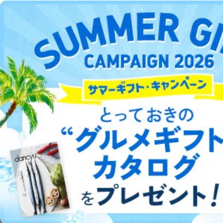
事務の遂行に支障を及ぼすおそれがあるとき
DOWNLOAD FOR ANDROID
④開示対象個人情報の利用目的が明らかな場合
開示対象個人情報については、保有個人データの本人ま
ご利用方法はこちら
たはその代理人からの利用目的の通知、開示、変更等
（内容の訂正、追加または削除）、利用停止等（「利用
の停止または消去」「第三者への提供の停止」）の求め
に対応させていただいております。 当社顧客の皆様の
個人情報は「マイページ」にログインしていただくこと
総合案内
で、訂正、追加、変更を行っていただくことが出来ま
す。マイページをご利用いただけない方、その他の方に
アフィリエイト
採用情報
つきましては、下記Aをご覧ください。 また、ご登録い
ただいた個人情報のうち、市町村などの名称および郵便
プレスリリース
お問い合わせ
番号、金融機関の名称あるいはクレジットカードの有効
期限など、商品のお届けやご請求を行う上で支障がある
情報に変更があった場合には、当社が登録情報を変更さ
利用規約
プライバシーポリシー
特定商取引法に基づく表示
会社案内
出版社の皆様へ
せていただく場合があります。
投資家の皆様へ
サイトマップ
A.開示等の求めの申し出先、提出していただく書面等
開示等の求めは、電話又は電子メールにて下記までお申
し付けください。開示等の求めに際して提出していただ
く書面等については、その際にご案内いたします。
©︎2002 FUJISAN MAGAZINE SERVICE CO., Ltd.
■電話による場合