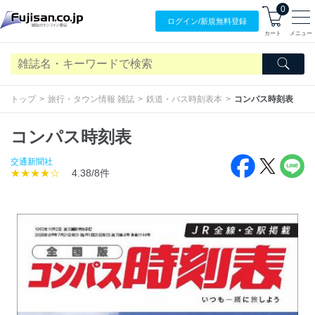
0
ログイン/
新規無料
登録
カート
メニュー
トップ
旅行・タウン情報 雑誌
鉄道・バス時刻表本
コンパス時刻表
コンパス時刻表
交通新聞社
★★★★☆
4.38/8件