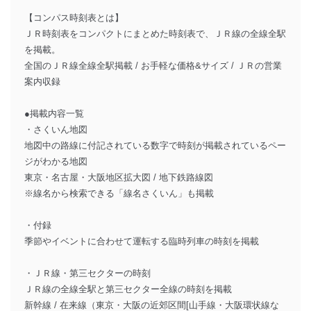
【コンパス時刻表とは】
ＪＲ時刻表をコンパクトにまとめた時刻表で、ＪＲ線の全線全駅
を掲載。
全国のＪＲ線全線全駅掲載 / お手軽な価格&サイズ / ＪＲの営業
案内収録
●掲載内容一覧
・さくいん地図
地図中の路線に付記されている数字で時刻が掲載されているペー
ジがわかる地図
東京・名古屋・大阪地区拡大図 / 地下鉄路線図
※線名から検索できる「線名さくいん」も掲載
・付録
季節やイベントに合わせて運転する臨時列車の時刻を掲載
・ＪＲ線・第三セクターの時刻
ＪＲ線の全線全駅と第三セクター全線の時刻を掲載
新幹線 / 在来線（東京・大阪の近郊区間[山手線・大阪環状線な