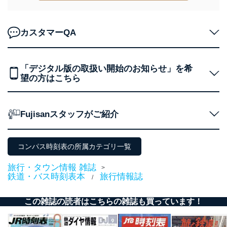
株式会社富士山マガジンサービス
代表取締役会長 西野 伸一郎
カスタマーQA
個人情報の取扱いについて
１．個人情報保護管理者
「デジタル版の取扱い開始のお知らせ」を希
当社は以下の個人情報保護管理者を設置し、個人情報保
望の方はこちら
護管理者の責任のもと、個人情報を取得・アクセス・利
用・提供・管理いたします。
東京都渋谷区南平台町16-11
Fujisanスタッフがご紹介
株式会社富士山マガジンサービス
代表取締役会長 西野 伸一郎
個人情報保護管理者: 経営管理グループディレクター 前
コンパス時刻表の所属カテゴリ一覧
田 嘉也
旅行・タウン情報 雑誌
２．利用目的
>
鉄道・バス時刻表本
旅行情報誌
/
当社が取り扱う開示対象個人情報の利用目的は次のとお
りです。
この雑誌の読者はこちらの雑誌も買っています！
No
個人情報の種類
利用目的
購入商品の配送のため