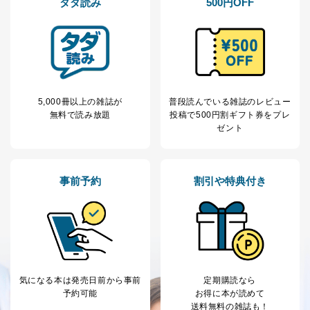
タダ読み
500円OFF
当社は、取得した個人情報を適切に管理し､あらかじめ
本人の同意を得ることなく第三者に提供することはあり
ません。ただし、次の場合は除きます。
法令に基づく場合
人の生命､身体または財産の保護のために必要がある
場合であって、本人の同意を得ることが困難であると
き。
5,000冊以上の雑誌が
普段読んでいる雑誌のレビュー
公衆衛生の向上または児童の健全な育成の推進のため
無料で読み放題
投稿で
500円割ギフト券をプレ
に特に必要がある場合であって、本人の同意を得るこ
ゼント
とが困難である場合。
国の機関もしくは地方公共団体またはその委託を受け
た者が法令の定める事務を遂行することに対して協力
する必要がある場合であって、本人の同意を得ること
事前予約
割引や特典付き
により当該事務の遂行に支障を及ぼすおそれがあると
き。
上記２．の利用目的を実施するために守秘義務を結ん
だ企業に、業務の一部として個人情報の取扱いを委
託・提供する場合、その業務に必要な範囲で委託・提
供先企業に個人情報を開示することがあります。
委託・提供先企業は具体的には以下のような企業です
が、これらに限りません。
気になる本は
発売日前から事前
定期購読なら
委託先：カスタマーサポート支援会社 、クレジッ
予約可能
お得に本が読めて
トカード決済などの決済代行・料金回収会社、広
送料無料の雑誌も！