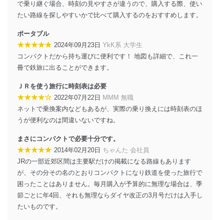
当社は、個人情報の正確性及び安全性を確保するため
で乗り継ぐ場合、時刻の見やすさが違うので、購入する際、使い
に、下記セキュリティ対策をはじめとする安全対策を実
たい路線を探しやすいかで比べて購入するのをおすすめします。
施し、個人情報の漏えい、滅失またはき損の防止及び是
正に努めます。
ポータブル
★★★★★
2024年09月23日
YkK系 大学生
アクセス制御
個人データを取り扱うことのできる機器及び当該
コンパクトだから持ち運びに便利です！ 地図も詳細で、これ一
機器を取り扱う従業者を明確化し、 個人データへ
冊で鉄旅に出ることができます。
の不要なアクセスを防止しています。
ＪＲを使う旅行に時刻表は必要
アクセス者の識別と認証
★★★★☆
2022年07月22日
MMM 無職
機器に標準装備されているユーザー制御機能（ユ
ネットで乗換案内などもあるが、実際の乗り換えには時刻表のほ
ーザーアカウント制御）により、個人情報データ
ベース等を取り扱う情報システムを使用する従業
うが便利なのは間違いないですね。
者を識別・認証しています。
まさにコンパクトで必要十分です。
外部からの不正アクセス等の防止
★★★★★
2014年02月20日
ちゃんた 会社員
個人データを取り扱う機器等のオペレーティング
JRの一部近郊区間は主要駅だけの掲載になる路線もあります
システムを最新の状態に保持しています。
が、その分その名のとおりコンパクトになり鉄道を使った旅行で
個人データを取り扱う機器等にセキュリティ対策
困ったことはありません。毎月購入が予算的に無理な場合は、季
ソフトウェア等を導入し、自動更新 機能等の活用
により、これを最新状態としています。
節ごとに年4回、それも無理ならダイヤ改正の3月号だけは入手し
たいものです。
情報システムの使用に伴う漏洩等の防止