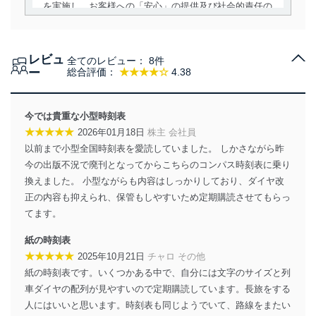
を実施し、お客様への「安心」の提供及び社会的責任の
責務を果たすことを確実にいたします。
個人情報の取得・利用・提供について
レビュ
全てのレビュー：
8件
当社は、個人情報の取得・利用・提供に際して、その利
ー
総合評価：
★★★★☆
4.38
用目的を明確にし、本人の同意を得たうえで利用目的の
達成に必要な範囲内で適法かつ公正な手段によって取
得・利用・提供を行います。また、当社が保有している
今では貴重な小型時刻表
個人情報は、同意を得ずに目的外利用、第三者への提
★★★★★
2026年01月18日
株主 会社員
供・開示は行いません。当社においてはこれらの取り組
以前まで小型全国時刻表を愛読していました。 しかさながら昨
みを確実にするため、従業者等の教育を徹底してまいり
ます。また、目的外利用を行わないために、適切な管理
今の出版不況で廃刊となってからこちらのコンパス時刻表に乗り
措置を講じます。
換えました。 小型ながらも内容はしっかりしており、ダイヤ改
正の内容も抑えられ、保管もしやすいため定期購読させてもらっ
法令遵守
てます。
当社は、個人情報に関連する法令、国が定める指針及び
紙の時刻表
その他の規範を遵守します。また、当社の管理の仕組み
★★★★★
に、これらの法令及びその他の規範を常に適合させま
2025年10月21日
チャロ その他
す。
紙の時刻表です。いくつかある中で、自分には文字のサイズと列
車ダイヤの配列が見やすいので定期購読しています。長旅をする
個人情報の安全管理措置
人にはいいと思います。時刻表も同じようでいて、路線をまたい