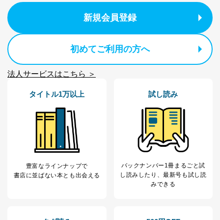
パートナー（提携
購入商品配送のため
新規会員登録
企業）からの委託
提携企業及びお客様がご購入され
により当社の
た商品の発売元企業からのｅメー
6
定期購読サービス
ル等による商品、
等をご利用の方の
サービス、キャンペーン等の広告
初めてご利用の方へ
個人情報
に関するご案内のため
当社のサービス利用状況の把握お
法人サービスはこちら ＞
よびその分析のため
お問い合わせ対応、トラブル対
SNS公式アカウン
タイトル1万以上
試し読み
処、オペレーター教育など応対品
7
トに登録された方
質向上のため
の個人情報
その他当社のプライバシーポリシ
ー等にて公表する利用目的達成の
ため
※上記の利用目的のうちNo.1～5については保有個人デ
ータ（開示対象個人情報）の利用目的であり、下記4.の
開示等のご請求に対応させていただきます。
バックナンバー1冊まるごと試
豊富なラインナップで
なお、6、7については、パートナー（提携企業）様又は
し読み
したり、最新号も試し読
書店に並ばない本とも出会える
各SNS運営会社様にご請求いただきますようお願い致し
みできる
ます。
３．個人情報の第三者提供について