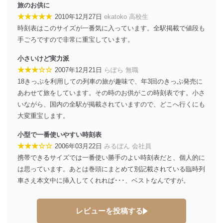
メール等により個人データの含まれるファイルを
旅のお供に
送信する場合に、当該ファイルへのパスワードを
★★★★★
2010年12月27日
ekatoko 高校生
設定しています。
時刻表はこのサイズが一番気に入っています。全駅掲載で値段も
個人情報保護マネジメントシステムの継続的改善
手ごろですので非常に重宝しています。
当社は、内部監査及びマネジメントレビューの機会を通
小さいけど実力派
じて、個人情報保護マネジメントシステムを継続的に改
★★★☆☆
2007年12月21日
らぽら 無職
善し、常に最良の状態を維持します。
18きっぷを利用しての列車の旅が趣味で、年3回のきっぷ発売に
あわせて旅をしています。その時のお供がこの時刻表です。小さ
苦情及び相談受付け窓口
いながら、国内の全駅が掲載されていますので、どこへ行くにも
貴殿の個人情報及び当社の個人情報保護マネジメントシ
大変重宝します。
ステムに関するご相談及び苦情については以下までご連
絡ください。
小型で一番使いやすい時刻表
適切、かつ迅速に対応させていただきます。
★★★☆☆
2006年03月22日
みるぼん 会社員
携帯できるサイズでは一番使い勝手のよい時刻表だと、個人的に
株式会社富士山マガジンサービス 個人情報問い合わせ
係
は思っています。あとは巻頭にまとめて別記載されている臨時列
TEL：0570-200-223
車さえ本文中に挿入してくれれば･･･、ベストなんですが。
FAX：03-5459-7073
e-mail：
cs@fujisan.co.jp
レビューを投稿する
改訂：2025年2月20日
制定：2005年4月1日