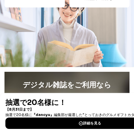
告配信サービス会社
提供先：出版社、出版物発売元、卸売会社、販売
店など商品の供給者、梱包会社、配送会社、新聞
販売店などの梱包・配送・配達会社
４．開示対象個人情報の「開示」「訂正」等の請求につ
いて
当社は、本人から、開示対象個人情報について利用目的
の通知を求められた場合には、遅滞なくこれに応じま
す。ただし、以下①～④のいずれかに該当する場合は、
利用目的の通知を行なうことはできません。そのとき
は、本人に遅滞無くその旨を通知するとともに、理由を
説明させていただきます。
デジタル雑誌をご利用なら
①利用目的を本人に通知し、又は公表することによって
本人又は第三者の生命、身体、財産その他の権利利益を
最新号〜バックナンバーまで7000冊以上の雑誌
（電子
害するおそれがある場合
書籍）が無料で読み放題！
②利用目的を本人に通知し、又は公表することによって
当該事業者の権利又は正当な利益を害するおそれがある
タダ読みサービス
を楽しもう！
場合
③国の機関又は地方公共団体が法令の定める事務を遂行
することに対して協力する必要がある場合であって、利
DOWNLOAD FOR IOS
用目的を本人に通知し、又は公表することによって当該