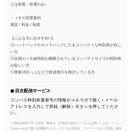
どは初電・終電のみ）
・ＪＲの営業案内
運賃 / 料金 / 制度
【こんな方におすすめ! 】
◎ハンドバッグやカメラバッグに入るコンパクトな時刻表が欲し
い方
◎全国のＪＲ線時刻が網羅されているコンパクトサイズの時刻表
が欲しい方
◎青春18きっぷなどで鉄道旅行を検討している方
◼︎ 目次配信サービス
コンパス時刻表最新号の情報がメルマガで届く♪ メール
アドレスを入力して登録（解除）ボタンを押してくださ
い。
※登録は無料です ※登録・解除は、各雑誌の商品ページからお願いします。／~＼
Fujisan.co.jpで既に定期購読をなさっているお客様は、マイページからも登録・解除