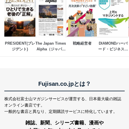
パートナー（提携
購入商品配送のため
企業）からの委託
提携企業及びお客様がご購入され
により当社の
た商品の発売元企業からのｅメー
6
定期購読サービス
ル等による商品、
等をご利用の方の
サービス、キャンペーン等の広告
個人情報
に関するご案内のため
当社のサービス利用状況の把握お
よびその分析のため
PRESIDENT(プレ
The Japan Times 
戦略経営者
DIAMONDハーバ
お問い合わせ対応、トラブル対
SNS公式アカウン
ジデント)
Alpha（ジャパン
ード・ビジネス・
処、オペレーター教育など応対品
7
トに登録された方
タイムズアルフ
レビュー
質向上のため
の個人情報
ァ）
その他当社のプライバシーポリシ
ー等にて公表する利用目的達成の
ため
※上記の利用目的のうちNo.1～5については保有個人デ
Fujisan.co.jpとは？
ータ（開示対象個人情報）の利用目的であり、下記4.の
開示等のご請求に対応させていただきます。
なお、6、7については、パートナー（提携企業）様又は
株式会社富士山マガジンサービスが運営する、
日本最大級の雑誌
各SNS運営会社様にご請求いただきますようお願い致し
オンライン書店です。
ます。
一般的な書店と異なり、
定期購読サービスに特化しています。
３．個人情報の第三者提供について
雑誌、新聞、シリーズ書籍、漫画や
当社は、取得した個人情報を適切に管理し､あらかじめ