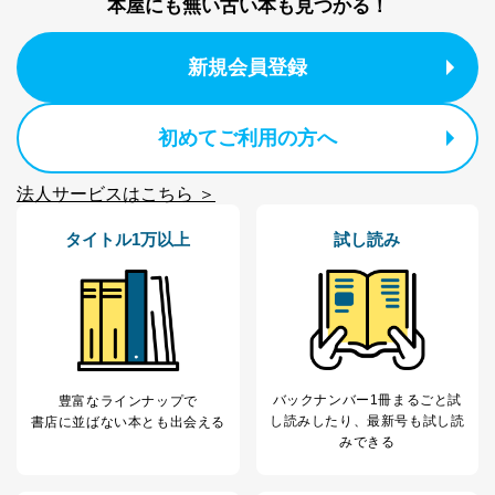
本屋にも無い古い本も見つかる！
本人の同意を得ることなく第三者に提供することはあり
ません。ただし、次の場合は除きます。
新規会員登録
法令に基づく場合
人の生命､身体または財産の保護のために必要がある
場合であって、本人の同意を得ることが困難であると
初めてご利用の方へ
き。
公衆衛生の向上または児童の健全な育成の推進のため
に特に必要がある場合であって、本人の同意を得るこ
法人サービスはこちら ＞
とが困難である場合。
国の機関もしくは地方公共団体またはその委託を受け
タイトル1万以上
試し読み
た者が法令の定める事務を遂行することに対して協力
する必要がある場合であって、本人の同意を得ること
により当該事務の遂行に支障を及ぼすおそれがあると
き。
上記２．の利用目的を実施するために守秘義務を結ん
だ企業に、業務の一部として個人情報の取扱いを委
託・提供する場合、その業務に必要な範囲で委託・提
供先企業に個人情報を開示することがあります。
バックナンバー1冊まるごと試
豊富なラインナップで
委託・提供先企業は具体的には以下のような企業です
し読み
したり、最新号も試し読
書店に並ばない本とも出会える
が、これらに限りません。
みできる
委託先：カスタマーサポート支援会社 、クレジッ
トカード決済などの決済代行・料金回収会社、広
告配信サービス会社