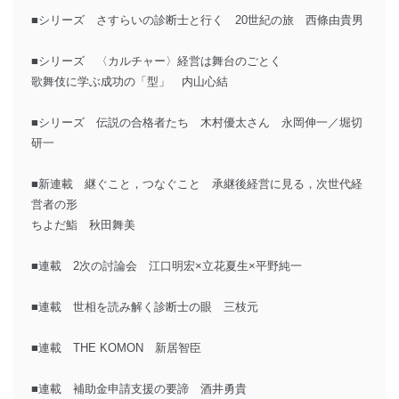
■シリーズ さすらいの診断士と行く 20世紀の旅 西條由貴男
■シリーズ 〈カルチャー〉経営は舞台のごとく
歌舞伎に学ぶ成功の「型」 内山心結
■シリーズ 伝説の合格者たち 木村優太さん 永岡伸一／堀切
研一
■新連載 継ぐこと，つなぐこと 承継後経営に見る，次世代経
営者の形
ちよだ鮨 秋田舞美
■連載 2次の討論会 江口明宏×立花夏生×平野純一
■連載 世相を読み解く診断士の眼 三枝元
■連載 THE KOMON 新居智臣
■連載 補助金申請支援の要諦 酒井勇貴