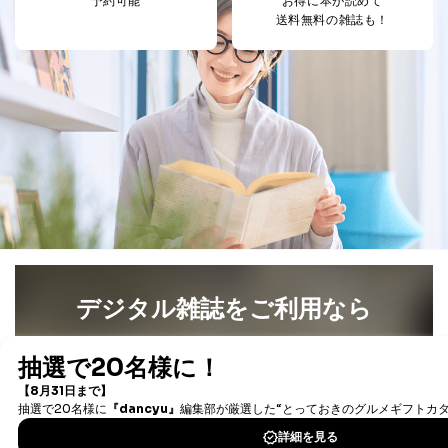
予約可能
お得に本が読めて
④開示対象個人情報の利用目的が明らかな場合
送料無料の雑誌も！
開示対象個人情報については、保有個人データの本人ま
たはその代理人からの利用目的の通知、開示、変更等
（内容の訂正、追加または削除）、利用停止等（「利用
の停止または消去」「第三者への提供の停止」）の求め
に対応させていただいております。 当社顧客の皆様の
個人情報は「マイページ」にログインしていただくこと
で、訂正、追加、変更を行っていただくことが出来ま
す。マイページをご利用いただけない方、その他の方に
つきましては、下記Aをご覧ください。 また、ご登録い
ただいた個人情報のうち、市町村などの名称および郵便
番号、金融機関の名称あるいはクレジットカードの有効
期限など、商品のお届けやご請求を行う上で支障がある
情報に変更があった場合には、当社が登録情報を変更さ
デジタル雑誌をご利用なら
せていただく場合があります。
A.開示等の求めの申し出先、提出していただく書面等
最新号〜バックナンバーまで7000冊以上の雑誌
（電子
開示等の求めは、電話又は電子メールにて下記までお申
書籍）が無料で読み放題！
し付けください。開示等の求めに際して提出していただ
タダ読みサービス
を楽しもう！
く書面等については、その際にご案内いたします。
■電話による場合
DOWNLOAD FOR IOS
TEL:0570-200-223