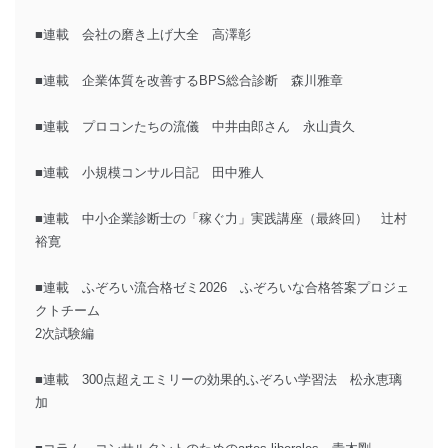
■連載 会社の磨き上げ大全 高澤彰
■連載 企業体質を改善するBPS総合診断 森川雅章
■連載 プロコンたちの流儀 中井由郎さん 永山貴久
■連載 小規模コンサル日記 田中雅人
■連載 中小企業診断士の「稼ぐ力」実践講座（最終回） 辻村
裕寛
■連載 ふぞろい流合格ゼミ2026 ふぞろいな合格答案プロジェ
クトチーム
2次試験編
■連載 300点超えエミリーの効果的ふぞろい学習法 松永恵璃
加