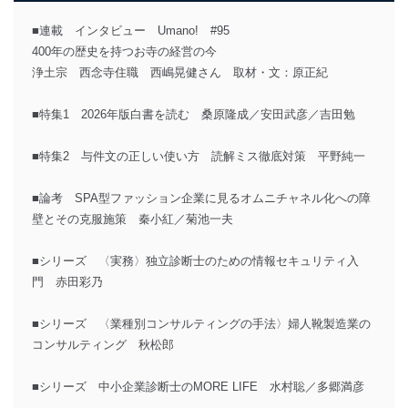
■連載 インタビュー Umano! #95
400年の歴史を持つお寺の経営の今
浄土宗 西念寺住職 西嶋晃健さん 取材・文：原正紀
■特集1 2026年版白書を読む 桑原隆成／安田武彦／吉田勉
■特集2 与件文の正しい使い方 読解ミス徹底対策 平野純一
■論考 SPA型ファッション企業に見るオムニチャネル化への障
壁とその克服施策 秦小紅／菊池一夫
■シリーズ 〈実務〉独立診断士のための情報セキュリティ入
門 赤田彩乃
■シリーズ 〈業種別コンサルティングの手法〉婦人靴製造業の
コンサルティング 秋松郎
■シリーズ 中小企業診断士のMORE LIFE 水村聡／多郷満彦