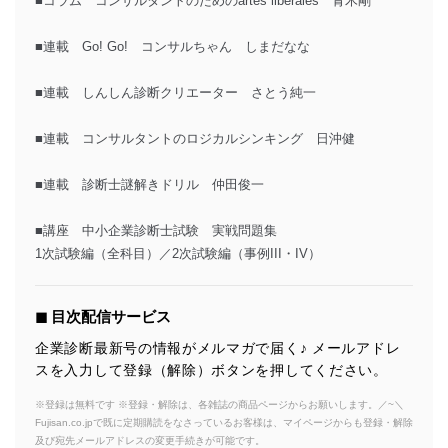
■コラム コンサルタントのためのartes liberales 青木剛
■連載 Go! Go! コンサルちゃん しまだなな
■連載 しんしん診断クリエーター さとう純一
■連載 コンサルタントのロジカルシンキング 日沖健
■連載 診断士謎解きドリル 仲田俊一
■講座 中小企業診断士試験 実戦問題集
1次試験編（全科目）／2次試験編（事例III・IV）
◼︎ 目次配信サービス
企業診断最新号の情報がメルマガで届く♪ メールアドレ
スを入力して登録（解除）ボタンを押してください。
※登録は無料です ※登録・解除は、各雑誌の商品ページからお願いします。／~＼
Fujisan.co.jpで既に定期購読をなさっているお客様は、マイページからも登録・解除
及び宛先メールアドレスの変更手続きが可能です。