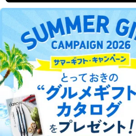
株式会社富士山マガジンサービス 個人情報問い合わせ
係
DOWNLOAD FOR ANDROID
受付時間：10:00～17:00（土、日、祝、年末年始休業）
■電子メールによる場合
ご利用方法はこちら
e-mail：
cs@fujisan.co.jp
B.開示等の対応に際して、以下記載の項目のうち2項目
以上での本人確認を実施させていただきます。
商品を購入された個人のお客様：氏名、住所、電話番
総合案内
号、顧客番号、メールアドレス
商品を購入された法人のお客様：氏名、会社名、部署
アフィリエイト
採用情報
名、会社住所、電話番号、顧客番号、メールアドレス
採用に応募された方：氏名、住所、所属学校（会社）
プレスリリース
お問い合わせ
名
お取引先様：会社名、部署名、氏名、住所
株主様：氏名、住所、（会社名）
利用規約
プライバシーポリシー
特定商取引法に基づく表示
会社案内
出版社の皆様へ
投資家の皆様へ
サイトマップ
C.代理人様による開示等のご請求
開示等のご請求をすることについて代理人に委任する場
合は、前項の書類に加えて、下記書類をご同封くださ
い。
委任状