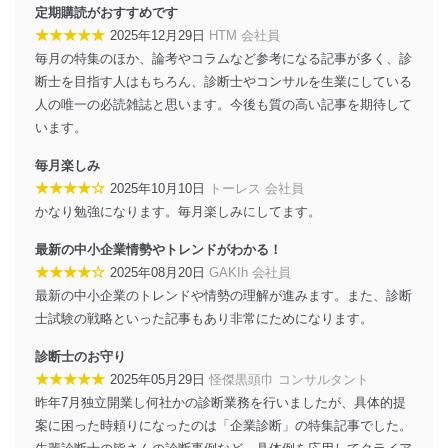
送信する場合に、当該ファイルへのパスワードを
定期購読がおすすめです
設定しています。
★★★★★
2025年12月29日
HTM 会社員
毎月の特集のほか、論考やコラムなど参考になる記事が多く、診
個人情報保護マネジメントシステムの継続的改善
断士を目指す人はもちろん、診断士やコンサルを生業にしている
当社は、内部監査及びマネジメントレビューの機会を通
人の唯一の必読雑誌と思います。今後も質の高い記事を期待して
じて、個人情報保護マネジメントシステムを継続的に改
います。
善し、常に最良の状態を維持します。
毎月楽しみ
苦情及び相談受付け窓口
★★★★☆
2025年10月10日
トーレス 会社員
かなり勉強になります。毎月楽しみにしてます。
貴殿の個人情報及び当社の個人情報保護マネジメントシ
ステムに関するご相談及び苦情については以下までご連
最新の中小企業情勢やトレンドがわかる！
絡ください。
適切、かつ迅速に対応させていただきます。
★★★★☆
2025年08月20日
GAKIh 会社員
最新の中小企業のトレンドや情勢の理解が進みます。また、診断
株式会社富士山マガジンサービス 個人情報問い合わせ
士試験の戦略といった記事もあり非常にためになります。
係
TEL：0570-200-223
診断士のお守り
FAX：03-5459-7073
★★★★★
2025年05月29日
怪傑黒頭巾 コンサルタント
e-mail：
cs@fujisan.co.jp
昨年7月独立開業し何社かの診断業務を行いましたが、具体的提
改訂：2025年2月20日
案に困った時頼りになったのは「企業診断」の特集記事でした。
制定：2005年4月1日