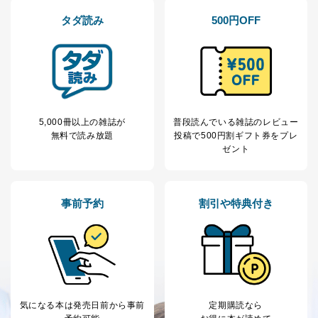
提供先：出版社、出版物発売元、卸売会社、販売
タダ読み
500円OFF
店など商品の供給者、梱包会社、配送会社、新聞
販売店などの梱包・配送・配達会社
４．開示対象個人情報の「開示」「訂正」等の請求につ
いて
当社は、本人から、開示対象個人情報について利用目的
の通知を求められた場合には、遅滞なくこれに応じま
5,000冊以上の雑誌が
普段読んでいる雑誌のレビュー
す。ただし、以下①～④のいずれかに該当する場合は、
無料で読み放題
投稿で
500円割ギフト券をプレ
利用目的の通知を行なうことはできません。そのとき
ゼント
は、本人に遅滞無くその旨を通知するとともに、理由を
説明させていただきます。
①利用目的を本人に通知し、又は公表することによって
事前予約
割引や特典付き
本人又は第三者の生命、身体、財産その他の権利利益を
害するおそれがある場合
②利用目的を本人に通知し、又は公表することによって
当該事業者の権利又は正当な利益を害するおそれがある
場合
③国の機関又は地方公共団体が法令の定める事務を遂行
することに対して協力する必要がある場合であって、利
用目的を本人に通知し、又は公表することによって当該
気になる本は
発売日前から事前
定期購読なら
事務の遂行に支障を及ぼすおそれがあるとき