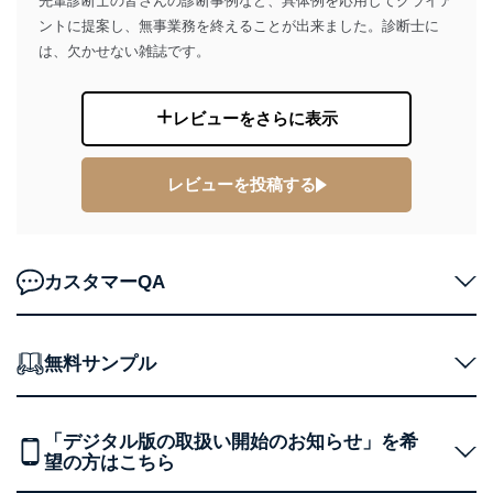
先輩診断士の皆さんの診断事例など、具体例を応用してクライア
株式会社富士山マガジンサービス
代表取締役会長 西野 伸一郎
ントに提案し、無事業務を終えることが出来ました。診断士に
は、欠かせない雑誌です。
個人情報の取扱いについて
１．個人情報保護管理者
レビューをさらに表示
当社は以下の個人情報保護管理者を設置し、個人情報保
護管理者の責任のもと、個人情報を取得・アクセス・利
用・提供・管理いたします。
レビューを投稿する
東京都渋谷区南平台町16-11
株式会社富士山マガジンサービス
代表取締役会長 西野 伸一郎
カスタマーQA
個人情報保護管理者: 経営管理グループディレクター 前
田 嘉也
２．利用目的
無料サンプル
当社が取り扱う開示対象個人情報の利用目的は次のとお
りです。
「デジタル版の取扱い開始のお知らせ」を希
No
個人情報の種類
利用目的
望の方はこちら
購入商品の配送のため
商品代金回収のため