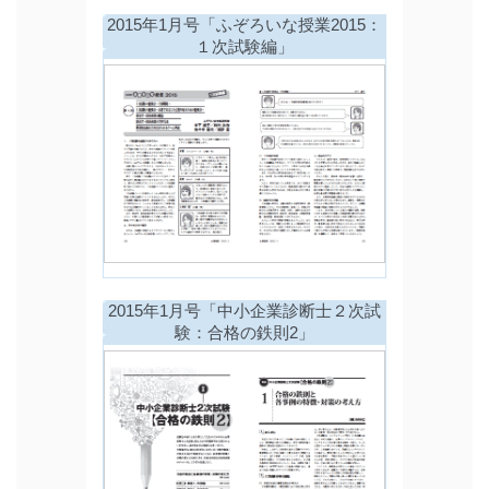
2015年1月号「ふぞろいな授業2015：
１次試験編」
2015年1月号「中小企業診断士２次試
験：合格の鉄則2」