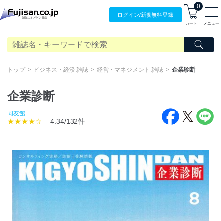
0
ログイン/
新規無料
登録
カート
メニュー
トップ
ビジネス・経済 雑誌
経営・マネジメント 雑誌
企業診断
企業診断
同友館
★★★★☆
4.34/132件