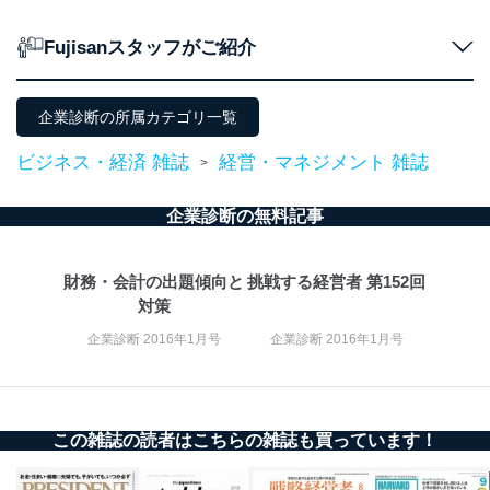
ｅメール等による商品、サービ
ス、キャンペーン等の広告の案内
当社の定期購読サ
Fujisanスタッフがご紹介
のため
1
ービス等をご利用
個人が特定できない形で取得した
の方の個人情報
閲覧履歴や購買履歴等の情報を分
企業診断の所属カテゴリ一覧
析して、趣味・嗜好に
応じた新商品・サービスに関する
広告のため
ビジネス・経済 雑誌
経営・マネジメント 雑誌
>
当社にお問合わせ
お問い合わせ対応、トラブル対
2
いただいた方の個
処、オペレーター教育など応対品
企業診断の無料記事
人情報
質向上のため
カスタマーQ＆Aサイトの投稿内容
の確認のため
財務・会計の出題傾向と
挑戦する経営者 第152回
ｅメール等によるカスタマーQ＆A
対策
当社カスタマーQ＆
サイトのサービス内容のご案内の
3
Aサービス利用者
ため
企業診断 2016年1月号
企業診断 2016年1月号
ｅメール等による商品、サービ
ス、キャンペーン等の広告に関す
るご案内のため
採用応募者の方の
4
採用選考、ご連絡のため
個人情報
この雑誌の読者はこちらの雑誌も買っています！
当社の従業者の個
人事、総務などの雇用管理等のた
5
人情報
め