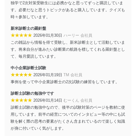
独学で2次対策受験生には必携かなと思ってずっと購読していま
に、下記セキュリティ対策をはじめとする安全対策を実
施し、個人情報の漏えい、滅失またはき損の防止及び是
す。必要だなと思うトピックがあると購入しています。クイズも
正に努めます。
時々参加しています。
アクセス制御
新米診断士の羅針盤
個人データを取り扱うことのできる機器及び当該
★★★★★
2026年01月30日
ハーリー 会社員
機器を取り扱う従業者を明確化し、 個人データへ
の不要なアクセスを防止しています。
この雑誌から情報を得て受験し、新米診断士として活動していま
す。将来自分が進みたい診断業の航路を標してくれる羅針盤とし
アクセス者の識別と認証
て、毎月愛読しています。
機器に標準装備されているユーザー制御機能（ユ
ーザーアカウント制御）により、個人情報データ
中小企業診断士試験
ベース等を取り扱う情報システムを使用する従業
★★★★★
2026年01月19日
TM 会社員
者を識別・認証しています。
事例を使って中小企業診断士の2次試験の練習をしています。
外部からの不正アクセス等の防止
個人データを取り扱う機器等のオペレーティング
診断士試験の勉強中です
システムを最新の状態に保持しています。
★★★★★
2026年01月14日
むーくん 会社員
個人データを取り扱う機器等にセキュリティ対策
診断士試験の勉強中なので、後半の試験対策のページを教材に使
ソフトウェア等を導入し、自動更新 機能等の活用
用しています。前半の経営についてのインタビュー等の中にも試
により、これを最新状態としています。
験を解く際の思考の要素がたくさん含まれているので楽しく知識
情報システムの使用に伴う漏洩等の防止
が身に付いていく気がします。
メール等により個人データの含まれるファイルを