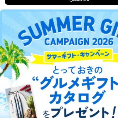
リシー
」、 「
お申し込み
」、 「
ご注文方法
」、 「
お支払い
」、
「
配送
」、 「
継続・住所変更など
」、 「
解約・休刊
」、
「
Fujisanギフト券のご利用について
」、 「
デジタル雑誌
」 に記
載された全ての内容は、利用規約と一体のものとして、お客様は
その内容に同意したものとみなします。
商品のお申し込み、契約について
商品のお申し込みは、お客様が本サービスの画面より必要事項を
入力する方法で申し込むものとします。入力された情報が、当社
のサーバに到達した時点で、申し込みは完了し、各商品を販売す
総合案内
る販売業者とお客様との間において、商品の売買契約が成立した
こととなり、申し込み商品に対してのお支払い義務が発生しま
す。販売業者が当社でない場合には、当社は販売業者とお客様と
アフィリエイト
採用情報
の間の売買契約を仲介するものにすぎず、当社は売主としての責
任を負うものではありません。
プレスリリース
お問い合わせ
決済については、お客様が利用する第三者の決済システム
利用規約
プライバシーポリシー
特定商取引法に基づく表示
会社案内
出版社の皆様へ
（iTunes Store、Google Play等）の規定に準ずるものとし、各決
投資家の皆様へ
サイトマップ
済手続において、決済システム運用会社の承認が下り、サイト上
の注文の手続が完了した時点で、即時に商品のダウンロードまた
はストリーミング再生が可能となります。