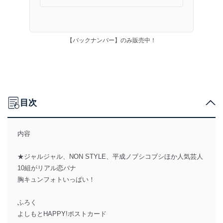
【バックナンバー】のみ販売中！
目次
内容
★ジャルジャル、NON STYLE、平成ノブシコブシほか人気芸人
10組がリアル恋バナ
胸キュンフォトいっぱい！
ふろく
よしもとHAPPY!ポストカード