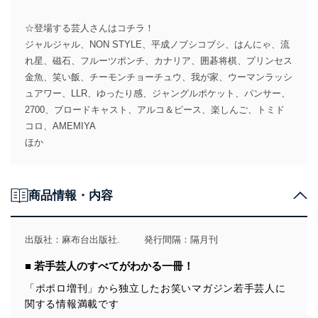
☆登場する芸人さんはコチラ！
ジャルジャル、NON STYLE、平成ノブシコブシ、はんにゃ、流
れ星、磁石、フルーツポンチ、カナリア、囲碁将棋、プリンセス
金魚、笑い飯、チーモンチョーチュウ、我が家、ウーマンラッシ
ュアワー、LLR、ゆったり感、ジャングルポケット、パンサー、
2700、ブロードキャスト、アルコ＆ピース、楽しんご、トミド
コロ、AMEMIYA
ほか
商品情報・内容
出版社：
麻布台出版社.
発行間隔：隔月刊
■ 若手芸人のすべてがわかる一冊！
「ポポロ増刊」から独立したお笑いマガジン若手芸人に
関する情報満載です