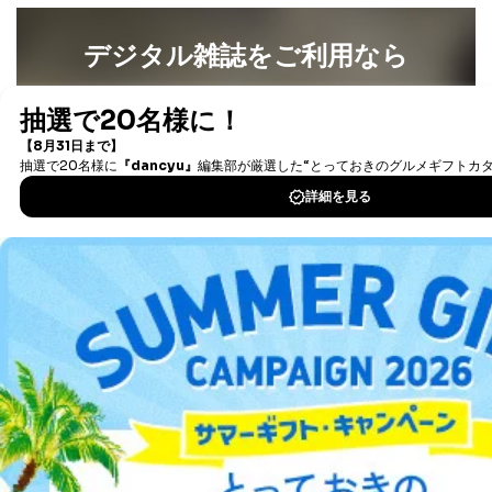
デジタル雑誌をご利用なら
最新号〜バックナンバーまで7000冊以上の雑誌
（電子
書籍）が無料で読み放題！
タダ読みサービス
を楽しもう！
DOWNLOAD FOR IOS
DOWNLOAD FOR ANDROID
ご利用方法はこちら
総合案内
アフィリエイト
採用情報