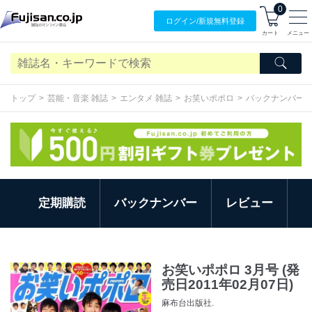
0
ログイン/
新規無料
登録
カート
メニュー
トップ
芸能・音楽 雑誌
エンタメ 雑誌
お笑いポポロ
バックナンバー
定期購読
バックナンバー
レビュー
お笑いポポロ 3月号 (発
売日2011年02月07日)
麻布台出版社.