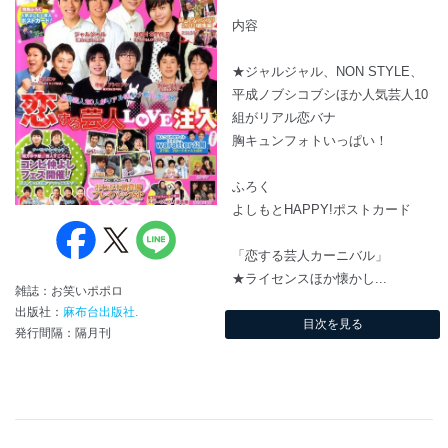
内容
★ジャルジャル、NON STYLE、
平成ノブシコブシほか人気芸人10
組がリアル恋バナ
胸キュンフォトいっぱい！
ふろく
よしもとHAPPY!ポストカード
「恋する芸人カーニバル」
★ライセンスほか懐かし...
雑誌：お笑いポポロ
出版社：
麻布台出版社.
目次を見る
発行間隔：隔月刊