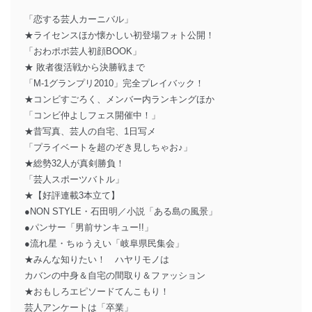
「恋する芸人カーニバル」
★ライセンスほか懐かしい初登場フォト公開！
「おわポポ芸人初顔BOOK」
★ 敗者復活戦から決勝戦まで
「M-1グランプリ2010」完全プレイバック！
★コンビすごろく、メンバー内ランキングほか
「コンビ仲よしフェス開催中！」
★昔写真、芸人の自宅、1日写メ
「プライベートを超のぞき見しちゃお♪」
★総勢32人が真剣勝負！
「芸人スポーツバトル」
★【好評連載3本立て】
●NON STYLE・石田明／小説「ある島の風景」
●パンサー「男前サンキュー!!」
●流れ星・ちゅうえい「岐阜県民集会」
★みんな知りたい！ ハヤリモノは
カバンの中身＆自宅の間取り＆ファッション
★おもしろエピソードてんこもり！
芸人アンケートは「卒業」