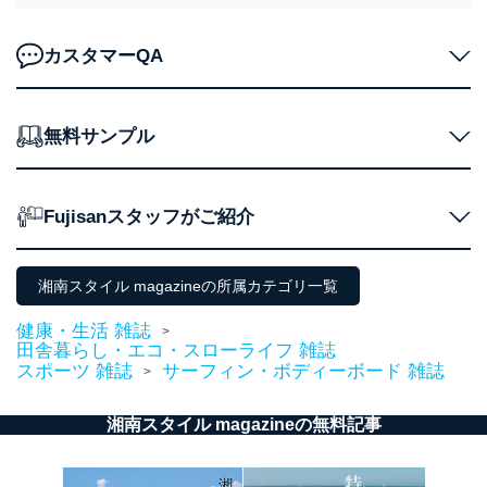
応じた新商品・サービスに関する
広告のため
当社にお問合わせ
お問い合わせ対応、トラブル対
カスタマーQA
2
いただいた方の個
処、オペレーター教育など応対品
人情報
質向上のため
カスタマーQ＆Aサイトの投稿内容
無料サンプル
の確認のため
ｅメール等によるカスタマーQ＆A
当社カスタマーQ＆
サイトのサービス内容のご案内の
3
Aサービス利用者
ため
Fujisanスタッフがご紹介
ｅメール等による商品、サービ
ス、キャンペーン等の広告に関す
るご案内のため
採用応募者の方の
湘南スタイル magazineの所属カテゴリ一覧
4
採用選考、ご連絡のため
個人情報
当社の従業者の個
人事、総務などの雇用管理等のた
健康・生活 雑誌
>
5
人情報
め
田舎暮らし・エコ・スローライフ 雑誌
パートナー（提携
購入商品配送のため
スポーツ 雑誌
サーフィン・ボディーボード 雑誌
>
企業）からの委託
提携企業及びお客様がご購入され
により当社の
た商品の発売元企業からのｅメー
6
湘南スタイル magazineの無料記事
定期購読サービス
ル等による商品、
等をご利用の方の
サービス、キャンペーン等の広告
個人情報
に関するご案内のため