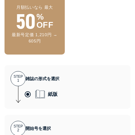
月額払いなら 最大
50
%
OFF
最新号定価 1,210円 →
605円
STEP
雑誌の形式を選択
1
紙版
STEP
開始号を選択
2