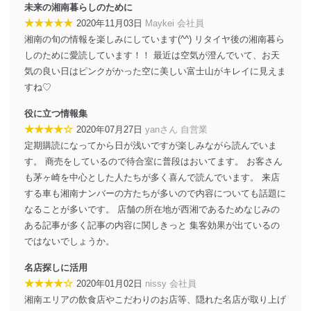
じて、個人情報保護マネジメントシステムを継続的に改
未来の湘南暮らしのために
善し、常に最良の状態を維持します。
★★★★★
2020年11月03日
Maykei 会社員
湘南の旬の情報を楽しみにしています(^^) リタイヤ後の湘南暮ら
苦情及び相談受付け窓口
しのために愛読しています！！ 最近は空気が澄んでいて、お天
貴殿の個人情報及び当社の個人情報保護マネジメントシ
気の良い日はピンクがかった空に美しい富士山がキレイに見えま
ステムに関するご相談及び苦情については以下までご連
すね♡
絡ください。
適切、かつ迅速に対応させていただきます。
役に立つ情報集
★★★★☆
2020年07月27日
yanさん 自営業
株式会社富士山マガジンサービス 個人情報問い合わせ
係
定期購読になってから日が浅いですが楽しみながら読んでいま
TEL：0570-200-223
す。 商売をしているので待合室に普段はおいてます。 お客さん
FAX：03-5459-7073
も茅ヶ崎を中心とした人たちが多く喜んで読んでいます。 来店
e-mail：
cs@fujisan.co.jp
する車も湘南ナンバーの方たちが多いので内容についても話題に
改訂：2025年2月20日
なることが多いです。 店舗の所在地が西湘であるためなじみの
制定：2005年4月1日
ある記事が多く記事の内容に関しきっと 集客効果が出ているの
株式会社富士山マガジンサービス
ではないでしょうか。
代表取締役会長 西野 伸一郎
個人情報の取扱いについて
名店探しに活用
★★★★☆
2020年01月02日
nissy 会社員
１．個人情報保護管理者
湘南エリアの飲食店やこだわりのお店等、隠れた名店が取り上げ