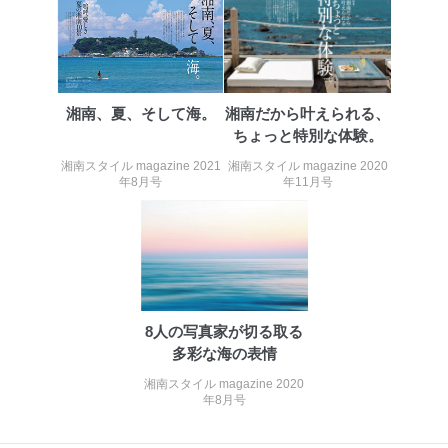
当社のサービス利用状況の把握お
よびその分析のため
お問い合わせ対応、トラブル対
SNS公式アカウン
処、オペレーター教育など応対品
7
トに登録された方
質向上のため
の個人情報
その他当社のプライバシーポリシ
湘南、夏、そして海。
湘南だから叶えられる、
ー等にて公表する利用目的達成の
ちょっと特別な体験。
ため
※上記の利用目的のうちNo.1～5については保有個人デ
湘南スタイル magazine 2021
湘南スタイル magazine 2020
ータ（開示対象個人情報）の利用目的であり、下記4.の
年8月号
年11月号
開示等のご請求に対応させていただきます。
なお、6、7については、パートナー（提携企業）様又は
各SNS運営会社様にご請求いただきますようお願い致し
ます。
３．個人情報の第三者提供について
当社は、取得した個人情報を適切に管理し､あらかじめ
8人の写真家が切る取る
本人の同意を得ることなく第三者に提供することはあり
多彩な海の表情
ません。ただし、次の場合は除きます。
湘南スタイル magazine 2020
法令に基づく場合
年8月号
人の生命､身体または財産の保護のために必要がある
場合であって、本人の同意を得ることが困難であると