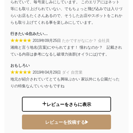
られていて、毎号楽しみにしています。 このエリアにはネット
当社は以下の個人情報保護管理者を設置し、個人情報保
護管理者の責任のもと、個人情報を取得・アクセス・利
等にも取り上げられていない、でもちょっと飛び込みでは入りづ
用・提供・管理いたします。
らいお店もたくさんあるので、そうしたお店やスポットをこれか
らも取り上げてくれる事を楽しみにしています。
東京都渋谷区南平台町16-11
株式会社富士山マガジンサービス
行きたい&住みたい…
代表取締役会長 西野 伸一郎
★★★★★
2019年09月25日
たかですがなにか？ 会社員
個人情報保護管理者: 経営管理グループディレクター 前
湘南と言う地名(言葉)にやられてます！ 憧れなのか？ 記載され
田 嘉也
ている内容は参考になるし破壊力抜群(オイラには)です。
２．利用目的
おもしろい
当社が取り扱う開示対象個人情報の利用目的は次のとお
★★★★★
2019年04月29日
ダイ 自営業
りです。
地元が紹介されていてとても興味ぶかい 家以外にも公園だった
No
個人情報の種類
利用目的
りの特集なんていいかもですね
購入商品の配送のため
商品代金回収のため
ｅメール等による商品、サービ
レビューをさらに表示
ス、キャンペーン等の広告の案内
当社の定期購読サ
のため
1
ービス等をご利用
個人が特定できない形で取得した
の方の個人情報
レビューを投稿する
閲覧履歴や購買履歴等の情報を分
析して、趣味・嗜好に