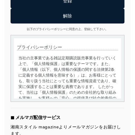
以下のプライバシーポリシーに同意の上、登録して下さい。
プライバシーポリシー
当社の主事業である雑誌定期購読販売事業を行っていく
上で、「個人情報保護」は重要なテーマです。また、
「個人情報（以下、個人情報の保護の関する法律第2条
に定義する個人情報を意味する）」は、お客様にとって
も、取り扱う当社にとっても重要な情報資産であり、確
実に保護することは重要な責務であります。 したがっ
て、当社は「個人情報保護」のための全社的な取り組み
を実施し、お客様への「安心」の提供及び社会的責任の
責務を果たすことを確実にいたします。
個人情報の取得・利用・提供について
◼︎ メルマガ配信サービス
当社は、個人情報の取得・利用・提供に際して、その利
湘南スタイル magazineよりメールマガジンをお届けし
用目的を明確にし、本人の同意を得たうえで利用目的の
ます。