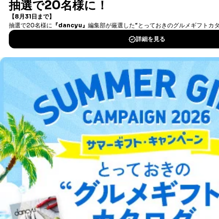
書籍）が無料で読み放題！
代理人本人であることを確認するための書類
タダ読みサービス
を楽しもう！
下記書類のうち、いずれかを同封してください。
（本籍地を塗りつぶしたものをご用意下さい。）
・運転免許証の写し
DOWNLOAD FOR IOS
・住民票の写し
・健康保険証の被保険者証の写し
D.手数料について
DOWNLOAD FOR ANDROID
利用目的の通知、開示対象個人情報の開示請求につ
いては、1回の申請ごとに手数料、郵送料が必要で
す。
ご利用方法はこちら
郵送料：860円（内訳：定形110円、書留480円、本
人限定受取郵便270円)
(2024年10月1日現在)
※上記郵送料は国内郵便の場合の費用です。国外へ
総合案内
の郵送の場合は、実費をご負担いただきます。
手数料等の支払方法
費用のお支払方法は、郵送料分の郵便定額小為替を
アフィリエイト
採用情報
申請書類に同封してください。
(郵便局にお支払いいただく手数料は申請者のご負担
プレスリリース
お問い合わせ
です。また、郵便定額小為替は無記名でお願いしま
す。) なお、郵送料は郵便定額小為替に代えて同額
分の切手でお支払いいただくこともできます。
利用規約
プライバシーポリシー
特定商取引法に基づく表示
会社案内
出版社の皆様へ
投資家の皆様へ
サイトマップ