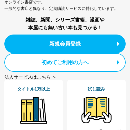
オンライン書店です。
一般的な書店と異なり、
定期購読サービスに特化しています。
当社は、本人から、開示対象個人情報について利用目的
の通知を求められた場合には、遅滞なくこれに応じま
雑誌、新聞、シリーズ書籍、漫画や
す。ただし、以下①～④のいずれかに該当する場合は、
利用目的の通知を行なうことはできません。そのとき
本屋にも無い古い本も見つかる！
は、本人に遅滞無くその旨を通知するとともに、理由を
説明させていただきます。
新規会員登録
①利用目的を本人に通知し、又は公表することによって
本人又は第三者の生命、身体、財産その他の権利利益を
害するおそれがある場合
②利用目的を本人に通知し、又は公表することによって
初めてご利用の方へ
当該事業者の権利又は正当な利益を害するおそれがある
場合
法人サービスはこちら ＞
③国の機関又は地方公共団体が法令の定める事務を遂行
することに対して協力する必要がある場合であって、利
用目的を本人に通知し、又は公表することによって当該
タイトル1万以上
試し読み
事務の遂行に支障を及ぼすおそれがあるとき
④開示対象個人情報の利用目的が明らかな場合
開示対象個人情報については、保有個人データの本人ま
たはその代理人からの利用目的の通知、開示、変更等
（内容の訂正、追加または削除）、利用停止等（「利用
の停止または消去」「第三者への提供の停止」）の求め