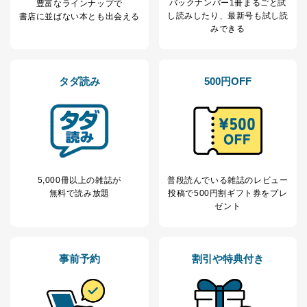
バックナンバー1冊まるごと試
豊富なラインナップで
に対応させていただいております。 当社顧客の皆様の
し読み
したり、最新号も試し読
書店に並ばない本とも出会える
個人情報は「マイページ」にログインしていただくこと
みできる
で、訂正、追加、変更を行っていただくことが出来ま
す。マイページをご利用いただけない方、その他の方に
つきましては、下記Aをご覧ください。 また、ご登録い
ただいた個人情報のうち、市町村などの名称および郵便
タダ読み
500円OFF
番号、金融機関の名称あるいはクレジットカードの有効
期限など、商品のお届けやご請求を行う上で支障がある
情報に変更があった場合には、当社が登録情報を変更さ
せていただく場合があります。
A.開示等の求めの申し出先、提出していただく書面等
開示等の求めは、電話又は電子メールにて下記までお申
し付けください。開示等の求めに際して提出していただ
5,000冊以上の雑誌が
普段読んでいる雑誌のレビュー
く書面等については、その際にご案内いたします。
無料で読み放題
投稿で
500円割ギフト券をプレ
ゼント
■電話による場合
TEL:0570-200-223
株式会社富士山マガジンサービス 個人情報問い合わせ
係
事前予約
割引や特典付き
受付時間：10:00～17:00（土、日、祝、年末年始休業）
■電子メールによる場合
e-mail：
cs@fujisan.co.jp