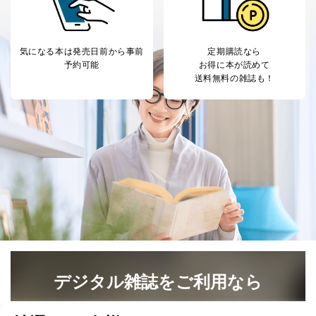
B.開示等の対応に際して、以下記載の項目のうち2項目
以上での本人確認を実施させていただきます。
商品を購入された個人のお客様：氏名、住所、電話番
気になる本は
発売日前から事前
定期購読なら
号、顧客番号、メールアドレス
予約可能
お得に本が読めて
商品を購入された法人のお客様：氏名、会社名、部署
送料無料の雑誌も！
名、会社住所、電話番号、顧客番号、メールアドレス
採用に応募された方：氏名、住所、所属学校（会社）
名
お取引先様：会社名、部署名、氏名、住所
株主様：氏名、住所、（会社名）
C.代理人様による開示等のご請求
開示等のご請求をすることについて代理人に委任する場
合は、前項の書類に加えて、下記書類をご同封くださ
い。
委任状
ご本人様が委任状に捺印し、捺印した印鑑の印鑑登
録証明書を添付してください。
代理人様が親権者などの法定代理人の場合は、委任
デジタル雑誌をご利用なら
状に代えて、ご本人様との関係がわかる戸籍謄本も
しくは抄本、または住民票をご提出いただくことも
最新号〜バックナンバーまで7000冊以上の雑誌
（電子
可能です。