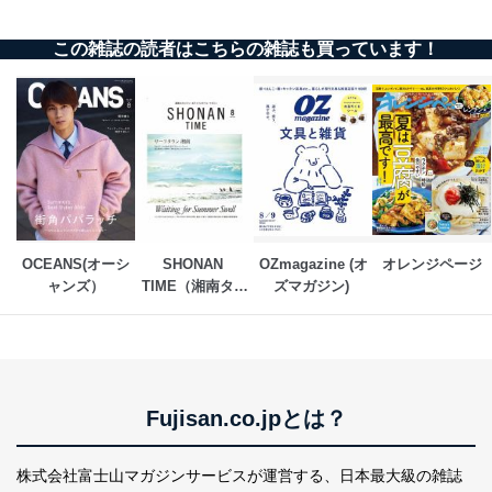
き。
公衆衛生の向上または児童の健全な育成の推進のため
に特に必要がある場合であって、本人の同意を得るこ
この雑誌の読者はこちらの雑誌も買っています！
とが困難である場合。
国の機関もしくは地方公共団体またはその委託を受け
た者が法令の定める事務を遂行することに対して協力
する必要がある場合であって、本人の同意を得ること
により当該事務の遂行に支障を及ぼすおそれがあると
き。
上記２．の利用目的を実施するために守秘義務を結ん
だ企業に、業務の一部として個人情報の取扱いを委
託・提供する場合、その業務に必要な範囲で委託・提
供先企業に個人情報を開示することがあります。
OCEANS(オーシ
SHONAN 
OZmagazine (オ
オレンジページ
委託・提供先企業は具体的には以下のような企業です
ャンズ）
TIME（湘南タイ
ズマガジン) 
が、これらに限りません。
ム）
委託先：カスタマーサポート支援会社 、クレジッ
トカード決済などの決済代行・料金回収会社、広
告配信サービス会社
提供先：出版社、出版物発売元、卸売会社、販売
店など商品の供給者、梱包会社、配送会社、新聞
Fujisan.co.jpとは？
販売店などの梱包・配送・配達会社
４．開示対象個人情報の「開示」「訂正」等の請求につ
株式会社富士山マガジンサービスが運営する、
日本最大級の雑誌
いて