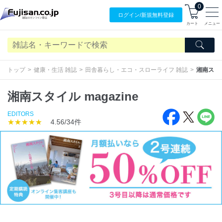
0
ログイン/
新規無料
登録
カート
メニュー
トップ
健康・生活 雑誌
田舎暮らし・エコ・スローライフ 雑誌
湘南スタイル
湘南スタイル magazine
EDITORS
★★★★★
4.56/34件