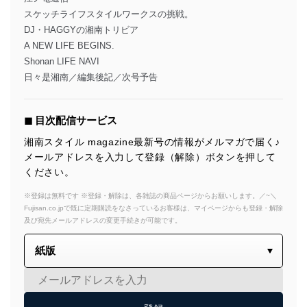
スケッチライフスタイルワークスの挑戦。
DJ・HAGGYの湘南トリビア
A NEW LIFE BEGINS.
Shonan LIFE NAVI
日々是湘南／編集後記／次号予告
◼︎ 目次配信サービス
湘南スタイル magazine最新号の情報がメルマガで届く♪
メールアドレスを入力して登録（解除）ボタンを押して
ください。
※登録は無料です ※登録・解除は、各雑誌の商品ページからお願いします。／~＼
Fujisan.co.jpで既に定期購読をなさっているお客様は、マイページからも登録・解除
及び宛先メールアドレスの変更手続きが可能です。