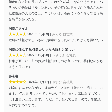
印象的な大波の深いブルー、これがべろあいなんだそうです。べ
の不要なアクセスを防止しています。
ろあいの語源はベルリンあい、その時代にドイツから輸入された
鉱物性絵の具とのこと。そういえば、湘南にべろきちって言う焼
アクセス者の識別と認証
機器に標準装備されているユーザー制御機能（ユ
き鳥屋があったな。
ーザーアカウント制御）により、個人情報データ
ベース等を取り扱う情報システムを使用する従業
湘南スタイル
者を識別・認証しています。
★★★★★
2023年03月09日
みくる 自営業
近所の情報が新しいもので参考になったのでこれからも買いたい
外部からの不正アクセス等の防止
個人データを取り扱う機器等のオペレーティング
湘南に住んでる/住みたい人なら読むと楽しい
システムを最新の状態に保持しています。
★★★★☆
2022年12月28日
うさうさ 会社員
個人データを取り扱う機器等にセキュリティ対策
ソフトウェア等を導入し、自動更新 機能等の活用
特集が面白い、旬のお店情報知れるのが良いです。季刊なのがち
により、これを最新状態としています。
ょうど良いです。
情報システムの使用に伴う漏洩等の防止
参考書
メール等により個人データの含まれるファイルを
★★★★☆
2021年01月17日
やすび 会社員
送信する場合に、当該ファイルへのパスワードを
湘南にすんでいながら、湘南ライフとはかけ離れた生活をしてい
設定しています。
ます。 色々参考にさせていただいております。出版頻度も私に
個人情報保護マネジメントシステムの継続的改善
は丁度良いと思います。 ただ、つい忘れてしまうので、年購読
がおすすめですね。
当社は、内部監査及びマネジメントレビューの機会を通