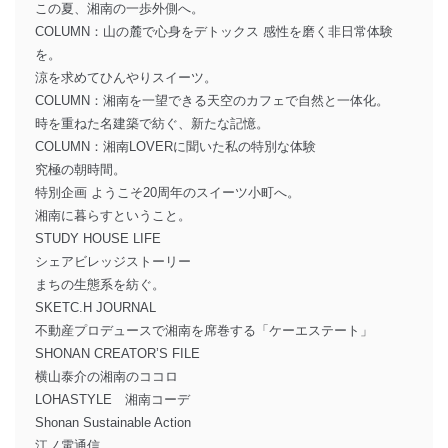
この夏、湘南の一歩外側へ。
COLUMN：山の麓で心身をデトックス 感性を磨く非日常体験
を。
涼を求めてひんやりスイーツ。
COLUMN：湘南を一望できる天空のカフェで自然と一体化。
時を重ねた名建築で紡ぐ、新たな記憶。
COLUMN：湘南LOVERに聞いた私の特別な体験
究極の朝時間。
特別企画 ようこそ20周年のスイーツ小町へ。
湘南に暮らすということ。
STUDY HOUSE LIFE
シェアビレッジストーリー
まちの生態系を紡ぐ。
SKETC.H JOURNAL
不動産プロデュースで湘南を席巻する「ケーエステート」
SHONAN CREATOR’S FILE
横山泰介の湘南のココロ
LOHASTYLE 湘南コーデ
Shonan Sustainable Action
江ノ電通信