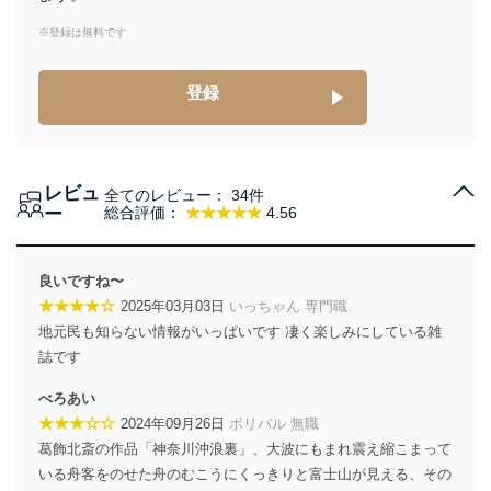
達成に必要な範囲内で適法かつ公正な手段によって取
得・利用・提供を行います。また、当社が保有している
※登録は無料です
個人情報は、同意を得ずに目的外利用、第三者への提
供・開示は行いません。当社においてはこれらの取り組
みを確実にするため、従業者等の教育を徹底してまいり
登録
ます。また、目的外利用を行わないために、適切な管理
措置を講じます。
法令遵守
レビュ
全てのレビュー：
34件
当社は、個人情報に関連する法令、国が定める指針及び
ー
総合評価：
★★★★★
4.56
その他の規範を遵守します。また、当社の管理の仕組み
に、これらの法令及びその他の規範を常に適合させま
す。
良いですね〜
★★★★☆
2025年03月03日
いっちゃん 専門職
個人情報の安全管理措置
地元民も知らない情報がいっぱいです 凄く楽しみにしている雑
当社は、個人情報の正確性及び安全性を確保するため
誌です
に、下記セキュリティ対策をはじめとする安全対策を実
施し、個人情報の漏えい、滅失またはき損の防止及び是
べろあい
正に努めます。
★★★☆☆
2024年09月26日
ボリバル 無職
アクセス制御
葛飾北斎の作品「神奈川沖浪裏」、大波にもまれ震え縮こまって
個人データを取り扱うことのできる機器及び当該
いる舟客をのせた舟のむこうにくっきりと富士山が見える、その
機器を取り扱う従業者を明確化し、 個人データへ