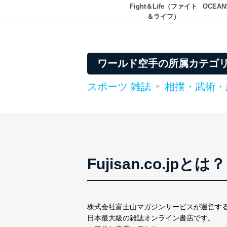
Fight＆Life（ファイト
OCEA
情報システムの使用に伴
＆ライフ）
メール等により個人デ
個人情報保護マネジメントシ
ワールド空手の所属カテゴ
当社は、内部監査及びマネ
の状態を維持します。
スポーツ 雑誌
相撲・武術・
>
苦情及び相談受付け窓口
貴殿の個人情報及び当社の
適切、かつ迅速に対応させ
株式会社富士山マガジンサー
TEL：0570-200-223
Fujisan.co.jpとは？
FAX：03-5459-7073
e-mail：
cs@fujisan.co.jp
改訂：2025年2月20日
制定：2005年4月1日
株式会社富士山マガジンサービスが運営す
株式会社富士山マガジンサ
日本最大級の雑誌オンライン書店です。
代表取締役会長 西野 伸一