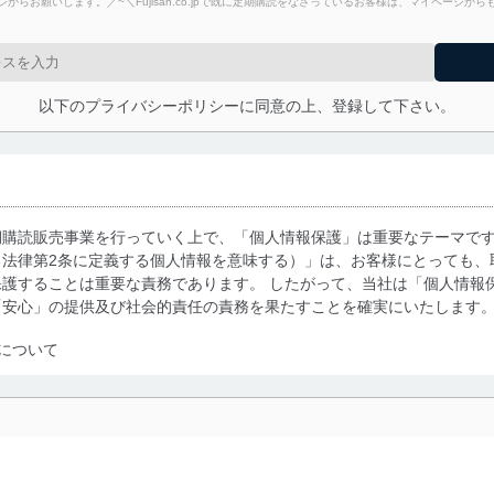
からお願いします。／~＼Fujisan.co.jpで既に定期購読をなさっているお客様は、マイページ
以下のプライバシーポリシーに同意の上、登録して下さい。
期購読販売事業を行っていく上で、「個人情報保護」は重要なテーマで
る法律第2条に定義する個人情報を意味する）」は、お客様にとっても、
護することは重要な責務であります。 したがって、当社は「個人情報
「安心」の提供及び社会的責任の責務を果たすことを確実にいたします
について
利用・提供に際して、その利用目的を明確にし、本人の同意を得たうえ
によって取得・利用・提供を行います。また、当社が保有している個人
示は行いません。当社においてはこれらの取り組みを確実にするため、
用を行わないために、適切な管理措置を講じます。