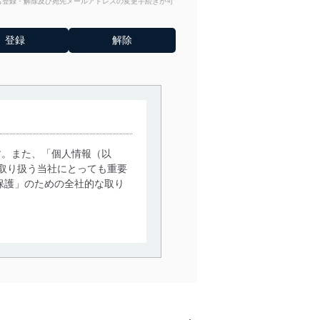
からも登録・解除及び宛先メールアドレスの変更手続きが可
す。また、「個人情報（以
取り扱う当社にとっても重要
保護」のための全社的な取り
。
で利用目的の達成に必要な範
情報は、同意を得ずに目的外
従業者等の教育を徹底してま