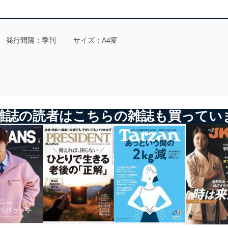
る法令、国が定める指針及びその他の規範を遵守します。また、当社の
適合させます。
発行間隔：季刊
サイズ：A4変
及び安全性を確保するために、下記セキュリティ対策をはじめとする安
防止及び是正に努めます。
雑誌の読者はこちらの雑誌も買ってい
ことのできる機器及び当該機器を取り扱う従業者を明確化し、 個人デ
いるユーザー制御機能（ユーザーアカウント制御）により、個人情報デ
業者を識別・認証しています。
等の防止
機器等のオペレーティングシステムを最新の状態に保持しています。
機器等にセキュリティ対策ソフトウェア等を導入し、自動更新 機能等