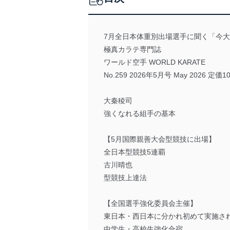
7月全日本体重別出場選手に聞く「今
極真カラテ専門誌
ワールド空手 WORLD KARATE
No.259 2026年5月号 May 2026 定価1
大秦稜司
強くなれる組手の基本
【5月国際親善大会型競技に出場】
全日本型競技5連覇
古川晴也
型競技上達法
【全国選手強化委員会主催】
東日本・西日本に分かれ初めて実施さ
中学生・高校生強化合宿