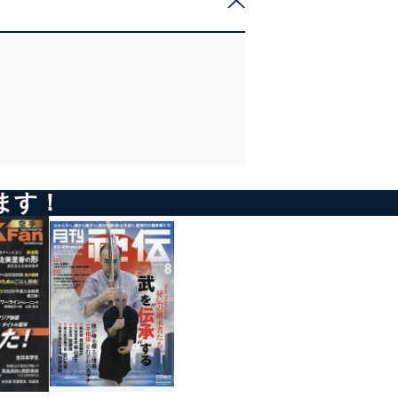
管理の仕組みに、これらの法
全対策を実施し、個人情報の
ます！
ータへの不要なアクセスを防止
ータベース等を取り扱う情報
の活用により、これを最新状態