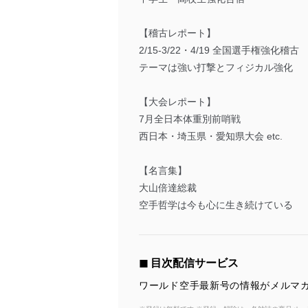
【稽古レポート】
2/15-3/22・4/19 全国選手権強化稽古
テーマは強い打撃とフィジカル強化
【大会レポート】
7月全日本体重別前哨戦
西日本・埼玉県・愛知県大会 etc.
【名言集】
大山倍達総裁
空手哲学は今も心に生き続けている
◼︎ 目次配信サービス
ワールド空手最新号の情報がメルマガ