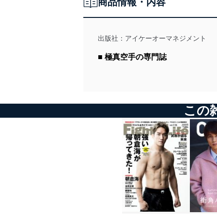
商品情報・内容
法令遵守
当社は、個人情報に関連す
令及びその他の規範を常に
出版社：
アイケーオーマネジメント
個人情報の安全管理措置
■ 極真空手の専門誌
当社は、個人情報の正確性
漏えい、滅失またはき損の
アクセス制御
この
個人データを取り扱う
しています。
アクセス者の識別と認証
機器に標準装備されて
システムを使用する従
外部からの不正アクセス
個人データを取り扱う
個人データを取り扱う
としています。