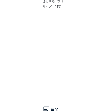
発行間隔：季刊
サイズ：A4変
目次