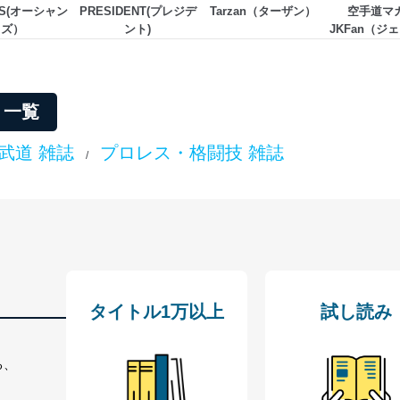
NS(オーシャン
PRESIDENT(プレジデ
Tarzan（ターザン）
空手道マ
う漏洩等の防止
ズ）
ント)
JKFan（ジ
ータの含まれるファイルを送信する場合に、当該ファイルへのパスワー
ァン
ステムの継続的改善
リ一覧
ジメントレビューの機会を通じて、個人情報保護マネジメントシステム
武道 雑誌
プロレス・格闘技 雑誌
/
個人情報保護マネジメントシステムに関するご相談及び苦情については
ていただきます。
ビス 個人情報問い合わせ係
タイトル1万以上
試し読み
る、
ービス
郎