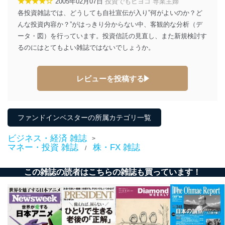
★★★★☆
2005年02月07日
投資でもヒヨコ 専業主婦
各投資雑誌では、どうしても自社宣伝が入り”何がよいのか？ど
んな投資内容か？”がはっきり分からない中、客観的な分析（デ
ータ・図）を行っています。投資信託の見直し、また新規検討す
るのにはとてもよい雑誌ではないでしょうか。
レビューを投稿する
ファンドインベスターの所属カテゴリ一覧
ビジネス・経済 雑誌
>
マネー・投資 雑誌
株・FX 雑誌
/
この雑誌の読者はこちらの雑誌も買っています！