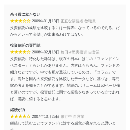
余り役に立たない
★★★☆☆
2009年01月13日
正直な購読者 教職員
投資信託の成績を比較するには一覧表になっているので判る。だ
からといって金儲けが出来るわけではない。
投資信託の専門誌
★★★★☆
2008年02月18日
輪田＠堅実投資 自営業
投資信託に特化した雑誌は、現在の日本にはこの「ファンドイン
ベスター」くらいしかありません。内容はもちろん、ファンドの
紹介などですが、中でも私が重視しているのは、「コラム」で
す。海外と国内の投資信託を比較したデータなどに基づき、専門
家の考えを知ることができます。雑誌のボリュームは50ページ強
と薄いのですが、投資信託に関する業務をなさっている方であれ
ば、購読に値すると思います。
継続が力
★★★★☆
2007年10月25日
修行中 自営業
継続して読むことでファンドに対する感覚が磨かれると思いま
す。