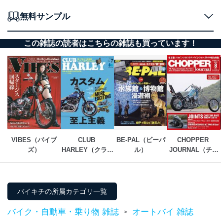
無料サンプル
この雑誌の読者はこちらの雑誌も買っています！
VIBES（バイブ
CLUB 
BE-PAL（ビーパ
CHOPPER 
ズ）
HARLEY（クラブ
ル）
JOURNAL（チョ
ハーレー）
ッパージャーナ
ル）
バイキチの所属カテゴリ一覧
バイク・自動車・乗り物 雑誌
オートバイ 雑誌
>