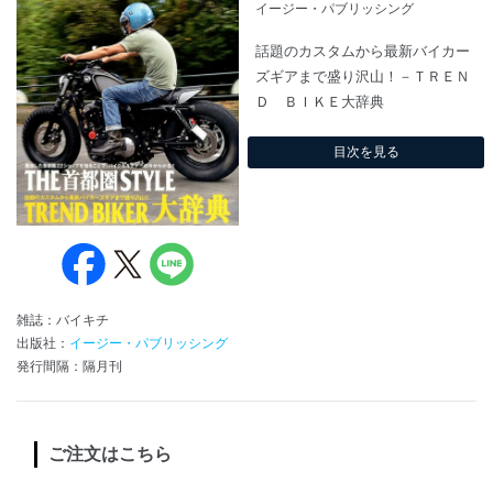
イージー・パブリッシング
話題のカスタムから最新バイカー
ズギアまで盛り沢山！－ＴＲＥＮ
Ｄ ＢＩＫＥ大辞典
目次を見る
雑誌：バイキチ
出版社：
イージー・パブリッシング
発行間隔：隔月刊
ご注文はこちら