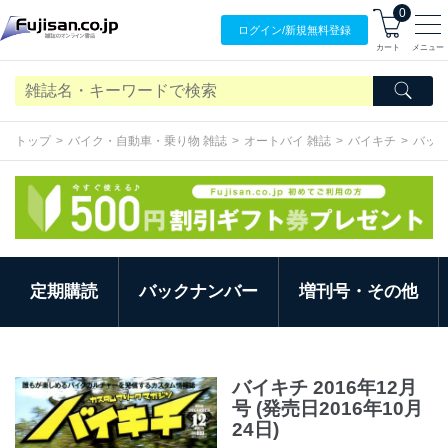
0
ログイン/
新規無料
登録
カート
メニュー
トップ
バイク・自動車・乗り物 雑誌
オートバイ 雑誌
バイキチ
バッ
定期購読
バックナンバー
増刊号・その他
バイキチ 2016年12月
号 (発売日2016年10月
24日)