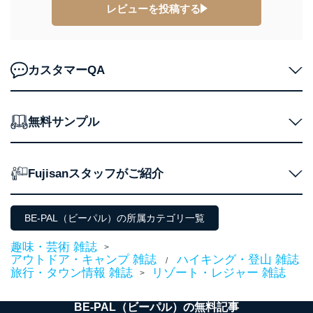
レビューを投稿する
東京都渋谷区南平台町16-11
株式会社富士山マガジンサービス
代表取締役会長 西野 伸一郎
個人情報保護管理者: 経営管理グループディレクター 前
田 嘉也
カスタマーQA
２．利用目的
当社が取り扱う開示対象個人情報の利用目的は次のとお
無料サンプル
りです。
No
個人情報の種類
利用目的
購入商品の配送のため
Fujisanスタッフがご紹介
商品代金回収のため
ｅメール等による商品、サービ
ス、キャンペーン等の広告の案内
当社の定期購読サ
BE-PAL（ビーパル）の所属カテゴリ一覧
のため
1
ービス等をご利用
個人が特定できない形で取得した
の方の個人情報
趣味・芸術 雑誌
閲覧履歴や購買履歴等の情報を分
>
アウトドア・キャンプ 雑誌
ハイキング・登山 雑誌
析して、趣味・嗜好に
/
旅行・タウン情報 雑誌
リゾート・レジャー 雑誌
応じた新商品・サービスに関する
>
広告のため
当社にお問合わせ
お問い合わせ対応、トラブル対
BE-PAL（ビーパル）の無料記事