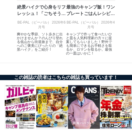
7
トに登録された方
質向上のため
絶景ハイクで心身をリフ
最強のキャンプ飯！ワン
の個人情報
その他当社のプライバシーポリシ
レッシュ！「ごちそう」
プレートごはんレシピ特
ー等にて公表する利用目的達成の
も満喫する...
集
ため
BE-PAL（ビーパル） 2026年6
BE-PAL（ビーパル） 2026年4
月号
月号
※上記の利用目的のうちNo.1～5については保有個人デ
ータ（開示対象個人情報）の利用目的であり、下記4.の
爽やかな季節、ソト歩きに出
キャンプで作って食べたいひ
かけませんか？のんびり登れ
と皿を人気料理家の方々に提
開示等のご請求に対応させていただきます。
る低山から街道旅まで、自分
案してもらいました！野外で
なお、6、7については、パートナー（提携企業）様又は
へのご褒美にぴったりの「絶
も簡単にできるお手軽さを取
景ハイク」をご紹介！
るか、ロマンを取るか。最強
各SNS運営会社様にご請求いただきますようお願い致し
の一皿はいかに！
ます。
３．個人情報の第三者提供について
この雑誌の読者はこちらの雑誌も買っています！
当社は、取得した個人情報を適切に管理し､あらかじめ
本人の同意を得ることなく第三者に提供することはあり
ません。ただし、次の場合は除きます。
法令に基づく場合
人の生命､身体または財産の保護のために必要がある
場合であって、本人の同意を得ることが困難であると
き。
公衆衛生の向上または児童の健全な育成の推進のため
に特に必要がある場合であって、本人の同意を得るこ
とが困難である場合。