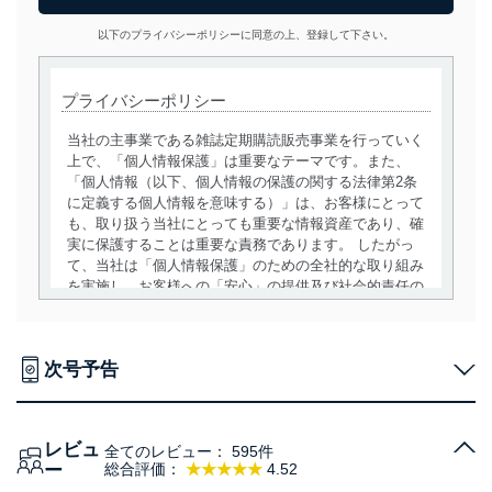
以下のプライバシーポリシーに同意の上、登録して下さい。
プライバシーポリシー
当社の主事業である雑誌定期購読販売事業を行っていく
上で、「個人情報保護」は重要なテーマです。また、
「個人情報（以下、個人情報の保護の関する法律第2条
に定義する個人情報を意味する）」は、お客様にとって
も、取り扱う当社にとっても重要な情報資産であり、確
実に保護することは重要な責務であります。 したがっ
て、当社は「個人情報保護」のための全社的な取り組み
を実施し、お客様への「安心」の提供及び社会的責任の
責務を果たすことを確実にいたします。
個人情報の取得・利用・提供について
次号予告
当社は、個人情報の取得・利用・提供に際して、その利
用目的を明確にし、本人の同意を得たうえで利用目的の
達成に必要な範囲内で適法かつ公正な手段によって取
レビュ
得・利用・提供を行います。また、当社が保有している
全てのレビュー：
595件
ー
総合評価：
★★★★★
4.52
個人情報は、同意を得ずに目的外利用、第三者への提
供・開示は行いません。当社においてはこれらの取り組