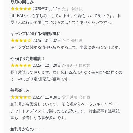
毎月の楽しみ
機器に標準装備されているユーザー制御機能（ユ
ーザーアカウント制御）により、個人情報データ
★★★★★
2026年01月17日
たま 会社員
ベース等を取り扱う情報システムを使用する従業
BE-PALいつも楽しみにしています。付録もついて良いです。本
者を識別・認証しています。
屋さんに行かず届けて頂けるのはとてもありがたいですね。
外部からの不正アクセス等の防止
キャンプに関する情報収集に
個人データを取り扱う機器等のオペレーティング
★★★★☆
2026年01月02日
たつ 会社員
システムを最新の状態に保持しています。
キャンプに関する情報収集をする上で、非常に参考になります。
個人データを取り扱う機器等にセキュリティ対策
ソフトウェア等を導入し、自動更新 機能等の活用
やっぱり定期購読！
により、これを最新状態としています。
★★★★★
2025年12月20日
かまきり 自営業
情報システムの使用に伴う漏洩等の防止
長年愛読しております。買い忘れる恐れもなく毎月自宅に届くの
メール等により個人データの含まれるファイルを
で、やっぱり定期購読が便利です。
送信する場合に、当該ファイルへのパスワードを
設定しています。
毎号楽しみ
★★★★☆
2025年11月30日
雲丹以蔵 会社員
個人情報保護マネジメントシステムの継続的改善
創刊号から愛読しています。 初心者からベテランキャンパー・
当社は、内部監査及びマネジメントレビューの機会を通
アウトドアズマンまで楽しめると思います。 特集記事も連載記
じて、個人情報保護マネジメントシステムを継続的に改
事も、参考になる事が多いです。
善し、常に最良の状態を維持します。
創刊号からの・・・
苦情及び相談受付け窓口