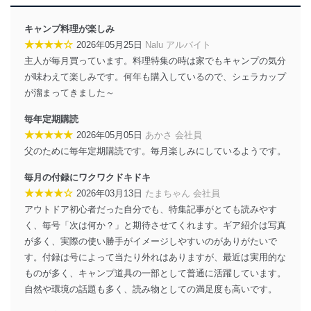
みを確実にするため、従業者等の教育を徹底してまいり
ます。また、目的外利用を行わないために、適切な管理
キャンプ料理が楽しみ
措置を講じます。
★★★★☆
2026年05月25日
Nalu アルバイト
主人が毎月買っています。料理特集の時は家でもキャンプの気分
法令遵守
が味わえて楽しみです。何年も購入しているので、シェラカップ
当社は、個人情報に関連する法令、国が定める指針及び
が溜まってきました～
その他の規範を遵守します。また、当社の管理の仕組み
に、これらの法令及びその他の規範を常に適合させま
毎年定期購読
す。
★★★★★
2026年05月05日
あかさ 会社員
父のために毎年定期購読です。毎月楽しみにしているようです。
個人情報の安全管理措置
毎月の付録にワクワクドキドキ
当社は、個人情報の正確性及び安全性を確保するため
に、下記セキュリティ対策をはじめとする安全対策を実
★★★★☆
2026年03月13日
たまちゃん 会社員
施し、個人情報の漏えい、滅失またはき損の防止及び是
アウトドア初心者だった自分でも、特集記事がとても読みやす
正に努めます。
く、毎号「次は何か？」と期待させてくれます。ギア紹介は写真
アクセス制御
が多く、実際の使い勝手がイメージしやすいのがありがたいで
個人データを取り扱うことのできる機器及び当該
す。付録は号によって当たり外れはありますが、最近は実用的な
機器を取り扱う従業者を明確化し、 個人データへ
ものが多く、キャンプ道具の一部として普通に活躍しています。
の不要なアクセスを防止しています。
自然や環境の話題も多く、読み物としての満足度も高いです。
アクセス者の識別と認証