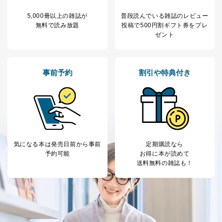
す。マイページをご利用いただけない方、その他の方に
つきましては、下記Aをご覧ください。 また、ご登録い
5,000冊以上の雑誌が
普段読んでいる雑誌のレビュー
ただいた個人情報のうち、市町村などの名称および郵便
無料で読み放題
投稿で
500円割ギフト券をプレ
番号、金融機関の名称あるいはクレジットカードの有効
ゼント
期限など、商品のお届けやご請求を行う上で支障がある
情報に変更があった場合には、当社が登録情報を変更さ
せていただく場合があります。
事前予約
割引や特典付き
A.開示等の求めの申し出先、提出していただく書面等
開示等の求めは、電話又は電子メールにて下記までお申
し付けください。開示等の求めに際して提出していただ
く書面等については、その際にご案内いたします。
■電話による場合
TEL:0570-200-223
株式会社富士山マガジンサービス 個人情報問い合わせ
気になる本は
発売日前から事前
定期購読なら
係
予約可能
お得に本が読めて
受付時間：10:00～17:00（土、日、祝、年末年始休業）
送料無料の雑誌も！
■電子メールによる場合
e-mail：
cs@fujisan.co.jp
B.開示等の対応に際して、以下記載の項目のうち2項目
以上での本人確認を実施させていただきます。