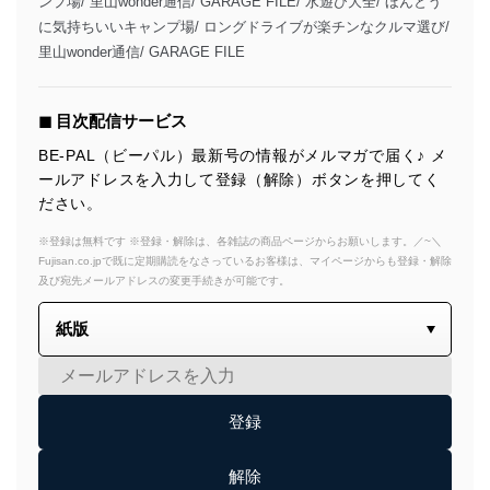
ンプ場/ 里山wonder通信/ GARAGE FILE/ 水遊び大全/ ほんとう
に気持ちいいキャンプ場/ ロングドライブが楽チンなクルマ選び/
里山wonder通信/ GARAGE FILE
◼︎ 目次配信サービス
BE-PAL（ビーパル）最新号の情報がメルマガで届く♪ メ
ールアドレスを入力して登録（解除）ボタンを押してく
ださい。
※登録は無料です ※登録・解除は、各雑誌の商品ページからお願いします。／~＼
Fujisan.co.jpで既に定期購読をなさっているお客様は、マイページからも登録・解除
及び宛先メールアドレスの変更手続きが可能です。