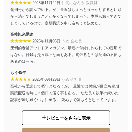
★★★★★
2025年11月22日
仲間になろう 教職員
貴殿の個人情報及び当社の個人情報保護マネジメントシ
創刊号から読んでいる。が、最近はちょっとうっかりすると店頭
ステムに関するご相談及び苦情については以下までご連
から消えてしまうことが多くなってしまった。本屋も減ってきて
絡ください。
しまっているので、定期購読を申し込もうと決めた。
適切、かつ迅速に対応させていただきます。
高校以来購読
株式会社富士山マガジンサービス 個人情報問い合わせ
★★★★★
2025年11月05日
うめ 会社員
係
TEL：0570-200-223
圧倒的老舗アウトドアマガジン。最近の付録に釣られての定期で
FAX：03-5459-7073
はない。付録は是々非々な面もある。嵩張るものは配達の不便も
e-mail：
cs@fujisan.co.jp
あるのは一考。
改訂：2025年2月20日
もう45年
制定：2005年4月1日
株式会社富士山マガジンサービス
★★★★★
2025年09月29日
うめ 会社員
代表取締役会長 西野 伸一郎
高校から愛読して45年となろうか。 最近では付録が目立ち定期
購読配送も時に２個口で届く事もある。 ただ長く執筆の続いた
個人情報の取扱いについて
記事が離し難くいまに至る。 死ぬまで読もうと思っています。
１．個人情報保護管理者
当社は以下の個人情報保護管理者を設置し、個人情報保
レビューをさらに表示
護管理者の責任のもと、個人情報を取得・アクセス・利
用・提供・管理いたします。