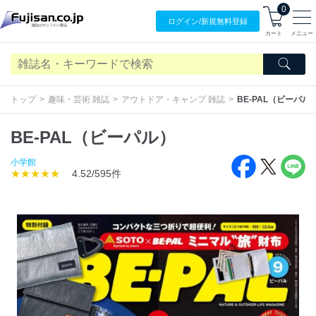
0
ログイン/
新規無料
登録
カート
メニュー
トップ
趣味・芸術 雑誌
アウトドア・キャンプ 雑誌
BE-PAL（ビーパル
BE-PAL（ビーパル）
小学館
★★★★★
4.52/595件