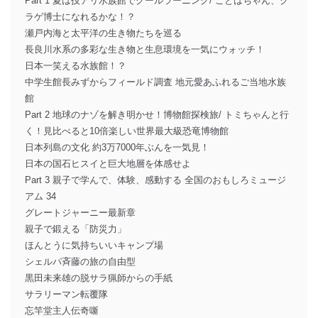
Part 1 夏は技アリ水族館でクールラーニング/ ことはちゃん、ク
ラゲ博士になれるかな！？
瀬戸内海と太平洋の生き物たちを巡る
長良川水系の多彩な生き物と生息環境を一気にウォッチ！
日本一笑える水族館！？
中学生館長みずからフィールド調査 地元愛あふれるご当地水族
館
Part 2 地球のナゾを解き明かせ！博物館探検旅/ トミちゃんと行
く！見比べると10倍楽しい世界最大級恐竜博物館
日本列島の文化 約3万7000年ぶんを一気見！
日本の国石ヒスイと巨大地層を体感せよ
Part 3 親子で学んで、体験、感動する 全国のおもしろミュージ
アム 34
グレートジャーニー最新章
親子で鍛える「防災力」
ほんとうに気持ちいいキャンプ場
シェルパ斉藤の旅の自由型
黒田未来雄の脱サラ猟師からの手紙
サラリーマン転覆隊
忘竿堂主人伝奇噺