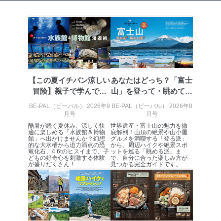
2
いただいた方の個
処、オペレーター教育など応対品
人情報
質向上のため
カスタマーQ＆Aサイトの投稿内容
の確認のため
ｅメール等によるカスタマーQ＆A
当社カスタマーQ＆
サイトのサービス内容のご案内の
3
Aサービス利用者
ため
ｅメール等による商品、サービ
ス、キャンペーン等の広告に関す
【この夏イチバン涼しい
あなたはどっち？「富士
るご案内のため
冒険】親子で学んで感
山」を登って・眺めて楽
採用応募者の方の
4
採用選考、ご連絡のため
動！全国の「...
しみ尽くす...
個人情報
BE-PAL（ビーパル） 2026年9
BE-PAL（ビーパル） 2026年8
月号
月号
当社の従業者の個
人事、総務などの雇用管理等のた
5
人情報
め
酷暑が続く夏休み、涼しく快
世界遺産・富士山の魅力を徹
適に楽しめる「水族館＆博物
底解剖！山頂の絶景や山小屋
パートナー（提携
購入商品配送のため
館」へ出かけませんか？幻想
グルメを満喫する「登る派」
企業）からの委託
提携企業及びお客様がご購入され
的な大水槽から迫力満点の恐
から、周辺ハイクや絶景スポ
竜化石、4.6tのヒスイまで、子
ットを巡る「眺める派」ま
により当社の
た商品の発売元企業からのｅメー
6
どもの好奇心を刺激する体験
で、自分に合った楽しみ方が
定期購読サービス
ル等による商品、
が盛りだくさん！
見つかる完全ガイドです。
等をご利用の方の
サービス、キャンペーン等の広告
個人情報
に関するご案内のため
当社のサービス利用状況の把握お
よびその分析のため
お問い合わせ対応、トラブル対
SNS公式アカウン
処、オペレーター教育など応対品