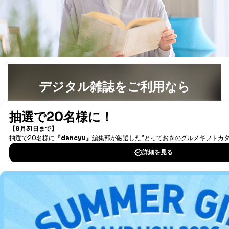
商品を購入された個人のお客様：氏名、住所、電話番
号、顧客番号、メールアドレス
商品を購入された法人のお客様：氏名、会社名、部署
名、会社住所、電話番号、顧客番号、メールアドレス
採用に応募された方：氏名、住所、所属学校（会社）
名
お取引先様：会社名、部署名、氏名、住所
株主様：氏名、住所、（会社名）
デジタル雑誌をご利用なら
C.代理人様による開示等のご請求
開示等のご請求をすることについて代理人に委任する場
最新号〜バックナンバーまで7000冊以上の雑誌
（電子
合は、前項の書類に加えて、下記書類をご同封くださ
書籍）が無料で読み放題！
い。
タダ読みサービス
を楽しもう！
委任状
ご本人様が委任状に捺印し、捺印した印鑑の印鑑登
録証明書を添付してください。
DOWNLOAD FOR IOS
代理人様が親権者などの法定代理人の場合は、委任
状に代えて、ご本人様との関係がわかる戸籍謄本も
DOWNLOAD FOR ANDROID
しくは抄本、または住民票をご提出いただくことも
可能です。
代理人本人であることを確認するための書類
下記書類のうち、いずれかを同封してください。
ご利用方法はこちら
（本籍地を塗りつぶしたものをご用意下さい。）