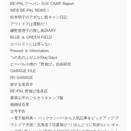
BE-PAL アーバン SUV CAMP Report
WEB BE-PAL NEWS！
松本明子のアポなし軽キャン日記
アウトドアは運動だ！
磯野貴理子の推し鳥DIARY
BLUE ＆ GREEN FIELD
エベレストには登らない
Present ＆ Information
つの丸のふがふがDog Days
ビーパル小僧の『野遊び』自由研究
GARAGE FILE
RV GARAGE
旅する道具学
BE-PAL 野遊び道具店
栗原心平のごちそうキャンプ飯
植物珍百景
次号予告
＜電子版特典＞ バックナンバーから人気記事をピックアップ ア
ウトドア天国！北海道で涼夏遊び！/ ほんとうに気持ちいいキャ