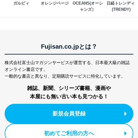
ガルビィ
オレンジページ
OCEANS(オーシ
日経トレンディ 
国の機関もしくは地方公共団体またはその委託を受け
ャンズ）
(TRENDY)
た者が法令の定める事務を遂行することに対して協力
する必要がある場合であって、本人の同意を得ること
により当該事務の遂行に支障を及ぼすおそれがあると
き。
上記２．の利用目的を実施するために守秘義務を結ん
だ企業に、業務の一部として個人情報の取扱いを委
Fujisan.co.jpとは？
託・提供する場合、その業務に必要な範囲で委託・提
供先企業に個人情報を開示することがあります。
委託・提供先企業は具体的には以下のような企業です
株式会社富士山マガジンサービスが運営する、
日本最大級の雑誌
が、これらに限りません。
委託先：カスタマーサポート支援会社 、クレジッ
オンライン書店です。
トカード決済などの決済代行・料金回収会社、広
一般的な書店と異なり、
定期購読サービスに特化しています。
告配信サービス会社
提供先：出版社、出版物発売元、卸売会社、販売
雑誌、新聞、シリーズ書籍、漫画や
店など商品の供給者、梱包会社、配送会社、新聞
本屋にも無い古い本も見つかる！
販売店などの梱包・配送・配達会社
４．開示対象個人情報の「開示」「訂正」等の請求につ
新規会員登録
いて
当社は、本人から、開示対象個人情報について利用目的
初めてご利用の方へ
の通知を求められた場合には、遅滞なくこれに応じま