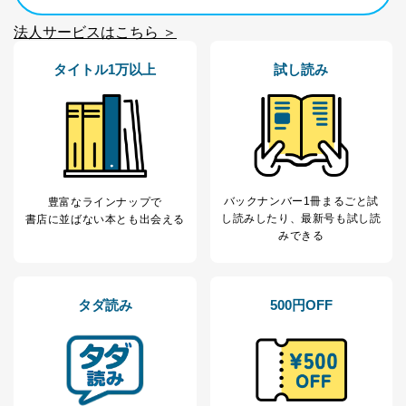
す。ただし、以下①～④のいずれかに該当する場合は、
利用目的の通知を行なうことはできません。そのとき
法人サービスはこちら ＞
は、本人に遅滞無くその旨を通知するとともに、理由を
説明させていただきます。
タイトル1万以上
試し読み
①利用目的を本人に通知し、又は公表することによって
本人又は第三者の生命、身体、財産その他の権利利益を
害するおそれがある場合
②利用目的を本人に通知し、又は公表することによって
当該事業者の権利又は正当な利益を害するおそれがある
場合
③国の機関又は地方公共団体が法令の定める事務を遂行
することに対して協力する必要がある場合であって、利
バックナンバー1冊まるごと試
豊富なラインナップで
用目的を本人に通知し、又は公表することによって当該
し読み
したり、最新号も試し読
書店に並ばない本とも出会える
事務の遂行に支障を及ぼすおそれがあるとき
みできる
④開示対象個人情報の利用目的が明らかな場合
開示対象個人情報については、保有個人データの本人ま
タダ読み
500円OFF
たはその代理人からの利用目的の通知、開示、変更等
（内容の訂正、追加または削除）、利用停止等（「利用
の停止または消去」「第三者への提供の停止」）の求め
に対応させていただいております。 当社顧客の皆様の
個人情報は「マイページ」にログインしていただくこと
で、訂正、追加、変更を行っていただくことが出来ま