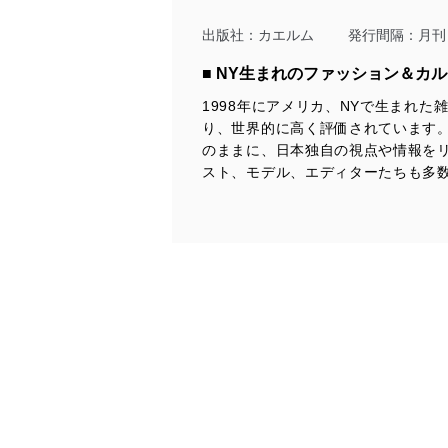
当社は、個人情報に関連す
令及びその他の規範を常に
出版社：
カエルム
発行間隔：月刊
個人情報の安全管理措置
■ NY生まれのファッション＆カ
1998年にアメリカ、NYで生まれた
当社は、個人情報の正確性
り、世界的に高く評価されています。
漏えい、滅失またはき損の
のままに、日本独自の視点や情報をリ
アクセス制御
スト、モデル、エディターたちも多数
個人データを取り扱う
しています。
アクセス者の識別と認証
機器に標準装備されて
システムを使用する従
外部からの不正アクセス
個人データを取り扱う
個人データを取り扱う
としています。
情報システムの使用に伴