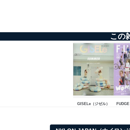
メール等により個人デ
個人情報保護マネジメントシ
当社は、内部監査及びマネ
の状態を維持します。
この
苦情及び相談受付け窓口
貴殿の個人情報及び当社の
適切、かつ迅速に対応させ
株式会社富士山マガジンサー
TEL：0570-200-223
FAX：03-5459-7073
e-mail：
cs@fujisan.co.jp
改訂：2025年2月20日
GISELe（ジゼル）
FUDG
制定：2005年4月1日
株式会社富士山マガジンサ
代表取締役会長 西野 伸一
個人情報の取扱いについ