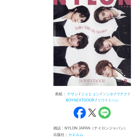
表紙：
テサン
/
ジェヒョン
/
ソンホ
/
ウナク
/
BOYNEXTDOOR
/
リウ
/
イハン
雑誌：NYLON JAPAN（ナイロンジャパン）
出版社：
カエルム