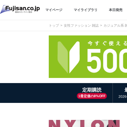
マイページ
マイライブラリ
本日発売
トップ
女性ファッション 雑誌
カジュアル系 
定期購読
1冊定価の8%OFF
202