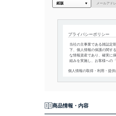
プライバシーポリシー
当社の主事業である雑誌定
下、個人情報の保護の関す
な情報資産であり、確実に保
組みを実施し、お客様への
個人情報の取得・利用・提供
当社は、個人情報の取得・
囲内で適法かつ公正な手段
利用、第三者への提供・開
いります。また、目的外利
商品情報・内容
法令遵守