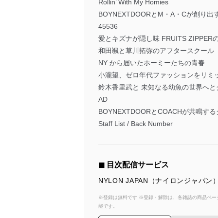
Rollin’ With My Homies
BOYNEXTDOORとM・A・Cが創り
45536
愛とキズナが隠し味 FRUITS ZIPP
和田颯と草川拓弥のアフタースクール
NY から届いたホーミーたちの青春
小瀧望、ゼロ年代ファッションをリミ
鈴木香里武と 未知なる幼魚の世界へと
AD
BOYNEXTDOORとCOACHが共鳴
Staff List / Back Number
◼︎ 目次配信サービス
NYLON JAPAN（ナイロンジャ
※登録は無料です ※登録・解除は、各雑誌の商品ページ
能です。