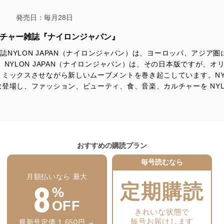
る法令、国が定める指針及びその他の規範を遵守します。また、当社の
適合させます。
発売日：毎月28日
ルチャー雑誌『ナイロンジャパン』
雑誌NYLON JAPAN（ナイロンジャパン）は、ヨーロッパ、アジ
及び安全性を確保するために、下記セキュリティ対策をはじめとする安
 NYLON JAPAN（ナイロンジャパン）は、その日本版ですが、
防止及び是正に努めます。
ミックスさせながら新しいムーブメントを巻き起こしています。NY
登場し、ファッション、ビューティ、食、音楽、カルチャーを NY
ことのできる機器及び当該機器を取り扱う従業者を明確化し、 個人デ
いるユーザー制御機能（ユーザーアカウント制御）により、個人情報デ
業者を識別・認証しています。
おすすめの購読プラン
毎号読むなら
等の防止
機器等のオペレーティングシステムを最新の状態に保持しています。
月額払いなら 最大
8
機器等にセキュリティ対策ソフトウェア等を導入し、自動更新 機能等
定期購読
%
OFF
きれいな状態で
う漏洩等の防止
毎号お届けします
最新号定価 1,650円 →