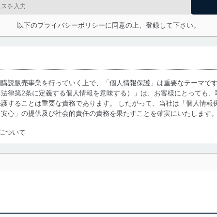
以下のプライバシーポリシーに同意の上、登録して下さい。
期購読販売事業を行っていく上で、「個人情報保護」は重要なテーマで
る法律第2条に定義する個人情報を意味する）」は、お客様にとっても、
護することは重要な責務であります。 したがって、当社は「個人情報
「安心」の提供及び社会的責任の責務を果たすことを確実にいたします
について
利用・提供に際して、その利用目的を明確にし、本人の同意を得たうえ
によって取得・利用・提供を行います。また、当社が保有している個人
示は行いません。当社においてはこれらの取り組みを確実にするため、
用を行わないために、適切な管理措置を講じます。