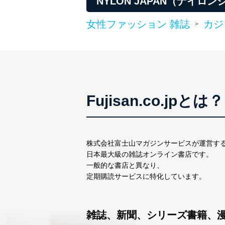
NYLON JAPAN（ナイ
１．個人情報保護管理者
女性ファッション 雑誌
カジ
>
当社は以下の個人情報保護
いたします。
東京都渋谷区南平台町16-11
株式会社富士山マガジンサ
代表取締役会長 西野 伸一
Fujisan.co.jpとは？
個人情報保護管理者: 経営管
２．利用目的
当社が取り扱う開示対象個
株式会社富士山マガジンサービスが運営す
日本最大級の雑誌オンライン書店です。
No
個人情報
一般的な書店と異なり、
定期購読サービスに特化しています。
当社の定期購読サービス
1
人情報
雑誌、新聞、シリーズ書籍、