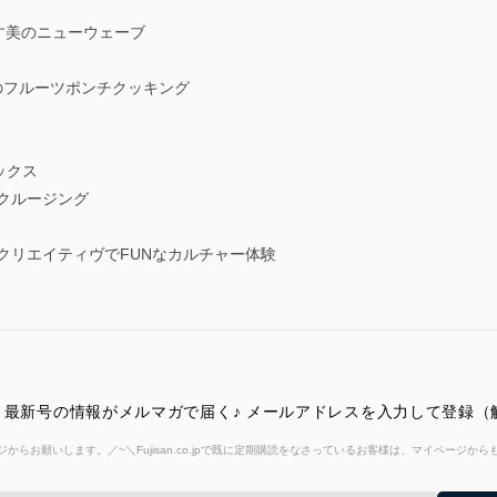
出す美のニューウェーブ
ERのフルーツポンチクッキング
ックス
クルージング
するクリエイティヴでFUNなカルチャー体験
パン）最新号の情報がメルマガで届く♪ メールアドレスを入力して登録
からお願いします。／~＼Fujisan.co.jpで既に定期購読をなさっているお客様は、マイページ