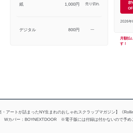
8
紙
1,000円
売り切れ
OF
2026
デジタル
800円
―
月額払
す！
トが詰まったNY生まれのおしゃれスクラップマガジン】《Rollin’ With 
 Wカバー：BOYNEXTDOOR ※電子版には付録は付かないので予