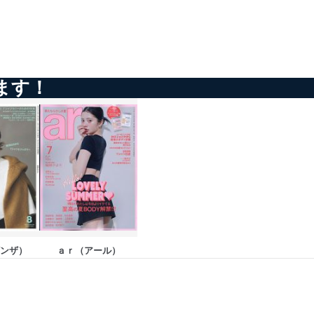
ドを設定しています。
を継続的に改善し、常に最良
ます！
以下までご連絡ください。
ギンザ）
ａｒ（アール）