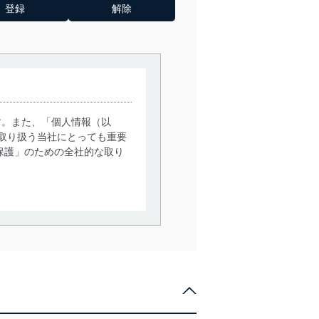
す。また、「個人情報（以
取り扱う当社にとっても重要
保護」のための全社的な取り
。
で利用目的の達成に必要な範
情報は、同意を得ずに目的外
従業者等の教育を徹底してま