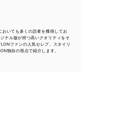
管理の仕組みに、これらの法
ア圏においても多くの読者を獲得してお
全対策を実施し、個人情報の
オリジナル版が持つ高いクオリティをそ
LONファンの人気セレブ、スタイリ
LON独自の視点で紹介します。
ータへの不要なアクセスを防止
ータベース等を取り扱う情報
の活用により、これを最新状態