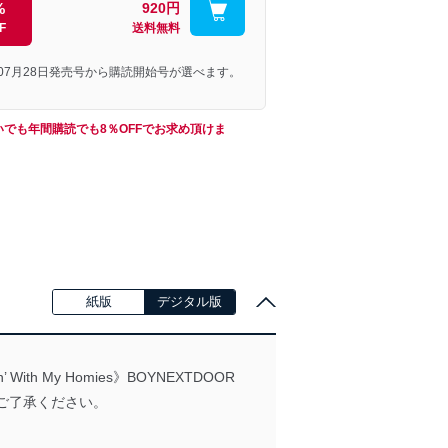
%
920円
F
送料無料
年07月28日発売号から購読開始号が選べます。
いでも年間購読でも8％OFFでお求め頂けま
紙版
デジタル版
My Homies》BOYNEXTDOOR
めご了承ください。