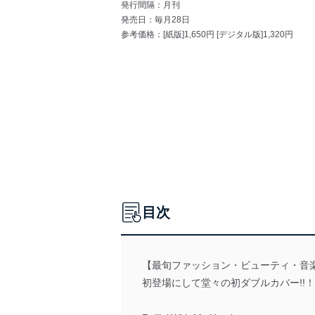
発行間隔：月刊
発売日：毎月28日
参考価格：[紙版]1,650円 [デジタル版]1,320円
目次
【最旬ファッション・ビューティ・音楽・アー
初登場にして堂々の初ダブルカバー!!！