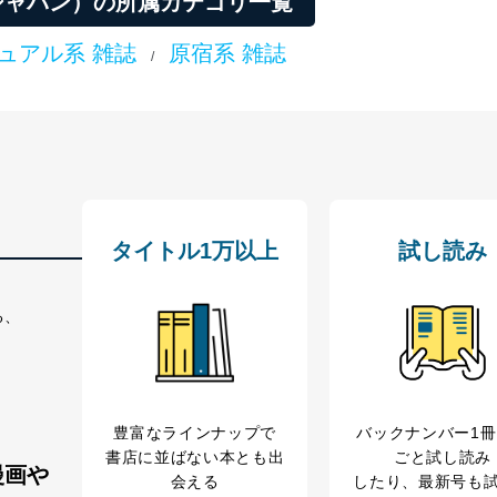
ロンジャパン）の所属カテゴリ一覧
ュアル系 雑誌
原宿系 雑誌
/
管理者を設置し、個人情報保護管理者の責任のもと、個人情報を取得・
ービス
郎
理グループディレクター 前田 嘉也
タイトル1万以上
試し読み
人情報の利用目的は次のとおりです。
る、
の種類
利用目的
購入商品の配送のため
商品代金回収のため
等をご利用の方の個
ｅメール等による商品、サービス、キャンペーン等
豊富なラインナップで
バックナンバー1
個人が特定できない形で取得した閲覧履歴や購買履
書店に並ばない本とも出
ごと試し読み
味・嗜好に
漫画や
会える
したり、最新号も
応じた新商品・サービスに関する広告のため