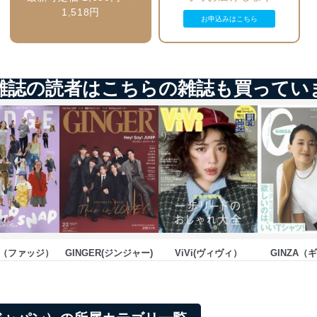
ータの含まれるファイルを送信する場合に、当該ファイルへのパスワー
1,518円
お申込みはこちら
ステムの継続的改善
ジメントレビューの機会を通じて、個人情報保護マネジメントシステム
雑誌の読者はこちらの雑誌も買ってい
個人情報保護マネジメントシステムに関するご相談及び苦情については
ていただきます。
ビス 個人情報問い合わせ係
E（ファッジ）
GINGER(ジンジャー)
ViVi(ヴィヴィ）
GINZA（
ービス
郎
て