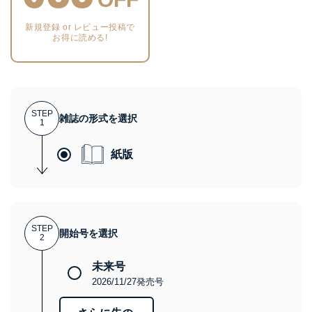
新規登録 or レビュー投稿で
お得に読める!
STEP
雑誌の形式を選択
1
紙版
STEP
開始号を選択
2
未来号
2026/11/27発売号