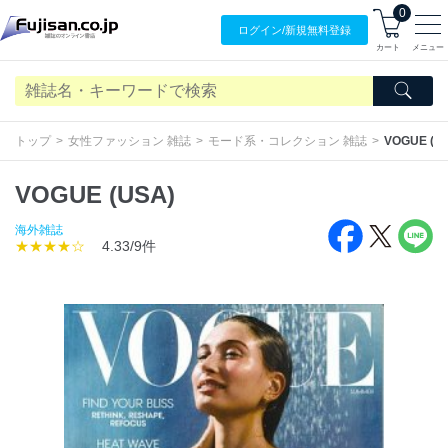
0
ログイン/
新規無料
登録
カート
メニュー
トップ
女性ファッション 雑誌
モード系・コレクション 雑誌
VOGUE (U
VOGUE (USA)
海外雑誌
★★★★☆
4.33/9件