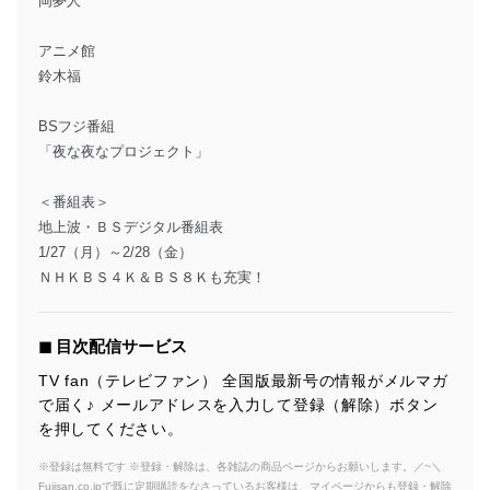
岡夢人
アニメ館
鈴木福
BSフジ番組
「夜な夜なプロジェクト」
＜番組表＞
地上波・ＢＳデジタル番組表
1/27（月）～2/28（金）
ＮＨＫＢＳ４Ｋ＆ＢＳ８Ｋも充実！
◼︎ 目次配信サービス
TV fan（テレビファン） 全国版最新号の情報がメルマガ
で届く♪ メールアドレスを入力して登録（解除）ボタン
を押してください。
※登録は無料です ※登録・解除は、各雑誌の商品ページからお願いします。／~＼
Fujisan.co.jpで既に定期購読をなさっているお客様は、マイページからも登録・解除