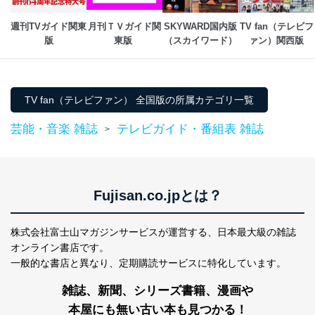
メール等により個人データの含まれるファイルを
送信する場合に、当該ファイルへのパスワードを
週刊TVガイド関東
月刊ＴＶガイド関
SKYWARD国内版
TV fan（テレビフ
設定しています。
版
東版 
（スカイワード）
ァン）関西版
個人情報保護マネジメントシステムの継続的改善
当社は、内部監査及びマネジメントレビューの機会を通
TV fan（テレビファン） 全国版の所属カテゴリ一覧
じて、個人情報保護マネジメントシステムを継続的に改
善し、常に最良の状態を維持します。
芸能・音楽 雑誌
テレビガイド・番組表 雑誌
>
苦情及び相談受付け窓口
貴殿の個人情報及び当社の個人情報保護マネジメントシ
ステムに関するご相談及び苦情については以下までご連
絡ください。
Fujisan.co.jpとは？
適切、かつ迅速に対応させていただきます。
株式会社富士山マガジンサービス 個人情報問い合わせ
株式会社富士山マガジンサービスが運営する、
日本最大級の雑誌
係
オンライン書店です。
TEL：0570-200-223
一般的な書店と異なり、
定期購読サービスに特化しています。
FAX：03-5459-7073
e-mail：
cs@fujisan.co.jp
雑誌、新聞、シリーズ書籍、漫画や
改訂：2025年2月20日
本屋にも無い古い本も見つかる！