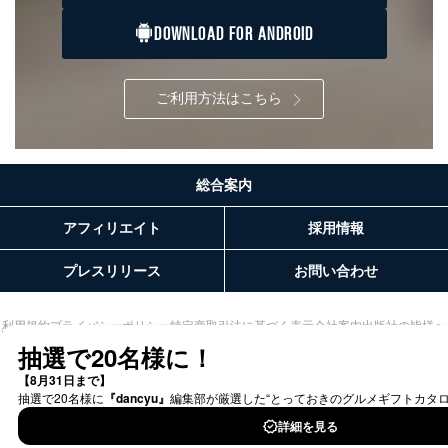
当社は、取得した個人情報を適切に管理し､あらかじめ
DOWNLOAD FOR ANDROID
本人の同意を得ることなく第三者に提供することはあり
ません。ただし、次の場合は除きます。
法令に基づく場合
ご利用方法はこちら
人の生命､身体または財産の保護のために必要がある
場合であって、本人の同意を得ることが困難であると
き。
公衆衛生の向上または児童の健全な育成の推進のため
に特に必要がある場合であって、本人の同意を得るこ
総合案内
とが困難である場合。
国の機関もしくは地方公共団体またはその委託を受け
アフィリエイト
採用情報
た者が法令の定める事務を遂行することに対して協力
する必要がある場合であって、本人の同意を得ること
プレスリリース
お問い合わせ
により当該事務の遂行に支障を及ぼすおそれがあると
き。
上記２．の利用目的を実施するために守秘義務を結ん
利用規約
プライバシーポリシー
特定商取引法に基づく表示
会社案内
出版社の皆様へ
だ企業に、業務の一部として個人情報の取扱いを委
投資家の皆様へ
サイトマップ
託・提供する場合、その業務に必要な範囲で委託・提
供先企業に個人情報を開示することがあります。
委託・提供先企業は具体的には以下のような企業です
が、これらに限りません。
委託先：カスタマーサポート支援会社 、クレジッ
©︎2002 FUJISAN MAGAZINE SERVICE CO., Ltd.