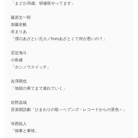
「まどか26歳、研修医やってます」
藤原丈一郎
加藤史帆
谷まりあ
「僕のあざとい元カノfromあざとくて何が悪いの？」
宮近海斗
小島健
「ホンノウスイッチ」
吉澤閑也
「地獄の果てまで連れていく」
佐野晶哉
音楽朗読劇「ひまわりの歌～ヘブンズ・レコードからの景色～」
寺西拓人
「情事と事情」