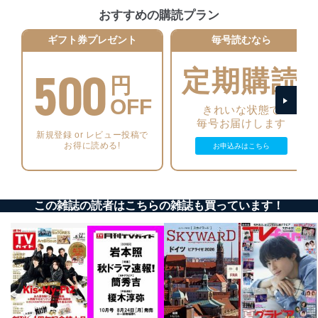
当社は、個人情報の正確性及び安全性を確保するため
おすすめの購読プラン
に、下記セキュリティ対策をはじめとする安全対策を実
施し、個人情報の漏えい、滅失またはき損の防止及び是
ギフト券プレゼント
毎号読むなら
正に努めます。
500
定期購読
アクセス制御
円
個人データを取り扱うことのできる機器及び当該
機器を取り扱う従業者を明確化し、 個人データへ
OFF
きれいな状態で
の不要なアクセスを防止しています。
毎号お届けします
新規登録 or レビュー投稿で
アクセス者の識別と認証
お得に読める!
お申込みはこちら
機器に標準装備されているユーザー制御機能（ユ
ーザーアカウント制御）により、個人情報データ
ベース等を取り扱う情報システムを使用する従業
者を識別・認証しています。
この雑誌の読者はこちらの雑誌も買っています！
外部からの不正アクセス等の防止
個人データを取り扱う機器等のオペレーティング
システムを最新の状態に保持しています。
個人データを取り扱う機器等にセキュリティ対策
ソフトウェア等を導入し、自動更新 機能等の活用
により、これを最新状態としています。
情報システムの使用に伴う漏洩等の防止