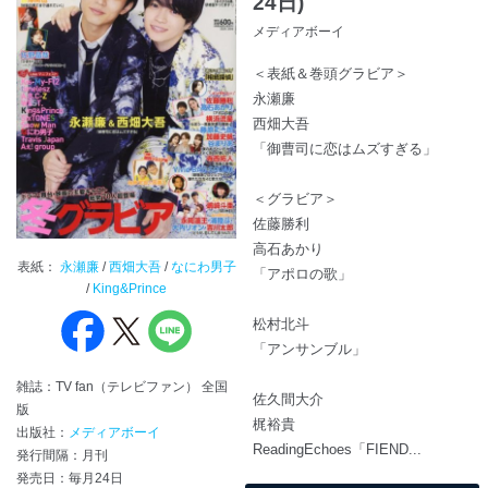
24日)
メディアボーイ
＜表紙＆巻頭グラビア＞
永瀬廉
西畑大吾
「御曹司に恋はムズすぎる」
＜グラビア＞
佐藤勝利
高石あかり
表紙：
永瀬廉
/
西畑大吾
/
なにわ男子
「アポロの歌」
/
King&Prince
松村北斗
「アンサンブル」
雑誌：TV fan（テレビファン） 全国
佐久間大介
版
梶裕貴
出版社：
メディアボーイ
ReadingEchoes「FIEND...
発行間隔：月刊
発売日：毎月24日