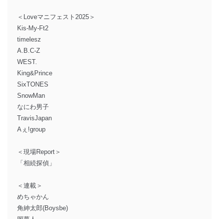
＜Loveマニフェスト2025＞
Kis-My-Ft2
timelesz
A.B.C-Z
WEST.
King&Prince
SixTONES
SnowMan
なにわ男子
TravisJapan
Aぇ!group
＜現場Report＞
「相続探偵」
＜連載＞
めちゃかん
角紳太郎(Boysbe)