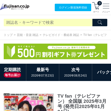
0
ログイン/
新規無料
登録
カート
メニュー
トップ
芸能・音楽 雑誌
テレビガイド・番組表 雑誌
TV fan（テレビフ
定期購読
最新号
次号
バック
毎号お届け
2026年07月23日
2026年08月24日
TV fan（テレビファ
ン） 全国版 2025年3月
号 (発売日2025年01月