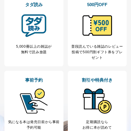
タダ読み
500円OFF
商品代金回収のため
ｅメール等による商品、サービ
ス、キャンペーン等の広告の案内
当社の定期購読サ
のため
1
ービス等をご利用
個人が特定できない形で取得した
の方の個人情報
閲覧履歴や購買履歴等の情報を分
析して、趣味・嗜好に
応じた新商品・サービスに関する
5,000冊以上の雑誌が
普段読んでいる雑誌のレビュー
広告のため
無料で読み放題
投稿で
500円割ギフト券をプレ
当社にお問合わせ
お問い合わせ対応、トラブル対
ゼント
2
いただいた方の個
処、オペレーター教育など応対品
人情報
質向上のため
カスタマーQ＆Aサイトの投稿内容
の確認のため
事前予約
割引や特典付き
ｅメール等によるカスタマーQ＆A
当社カスタマーQ＆
サイトのサービス内容のご案内の
3
Aサービス利用者
ため
ｅメール等による商品、サービ
ス、キャンペーン等の広告に関す
るご案内のため
採用応募者の方の
4
採用選考、ご連絡のため
個人情報
気になる本は
発売日前から事前
定期購読なら
予約可能
お得に本が読めて
当社の従業者の個
人事、総務などの雇用管理等のた
5