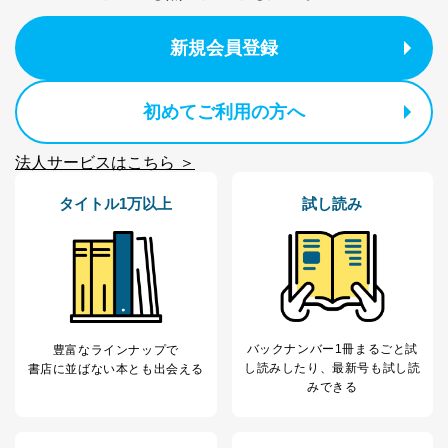
制定：2005年4月1日
株式会社富士山マガジンサービス
代表取締役会長 西野 伸一郎
新規会員登録
個人情報の取扱いについて
初めてご利用の方へ
１．個人情報保護管理者
当社は以下の個人情報保護管理者を設置し、個人情報保
法人サービスはこちら ＞
護管理者の責任のもと、個人情報を取得・アクセス・利
用・提供・管理いたします。
タイトル1万以上
試し読み
東京都渋谷区南平台町16-11
株式会社富士山マガジンサービス
代表取締役会長 西野 伸一郎
個人情報保護管理者: 経営管理グループディレクター 前
田 嘉也
２．利用目的
バックナンバー1冊まるごと試
豊富なラインナップで
し読み
したり、最新号も試し読
書店に並ばない本とも出会える
当社が取り扱う開示対象個人情報の利用目的は次のとお
みできる
りです。
No
個人情報の種類
利用目的
購入商品の配送のため