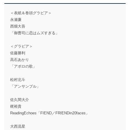
＜表紙＆巻頭グラビア＞
永瀬廉
西畑大吾
「御曹司に恋はムズすぎる」
＜グラビア＞
佐藤勝利
高石あかり
「アポロの歌」
松村北斗
「アンサンブル」
佐久間大介
梶裕貴
ReadingEchoes「FIEND／FRIENDin20faces」
大西流星