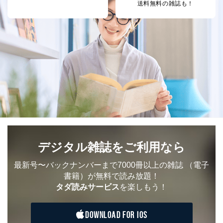
送料無料の雑誌も！
人情報
め
パートナー（提携
購入商品配送のため
企業）からの委託
提携企業及びお客様がご購入され
により当社の
た商品の発売元企業からのｅメー
6
定期購読サービス
ル等による商品、
等をご利用の方の
サービス、キャンペーン等の広告
個人情報
に関するご案内のため
当社のサービス利用状況の把握お
よびその分析のため
お問い合わせ対応、トラブル対
SNS公式アカウン
処、オペレーター教育など応対品
7
トに登録された方
質向上のため
の個人情報
その他当社のプライバシーポリシ
ー等にて公表する利用目的達成の
ため
デジタル雑誌をご利用なら
※上記の利用目的のうちNo.1～5については保有個人デ
ータ（開示対象個人情報）の利用目的であり、下記4.の
最新号〜バックナンバーまで7000冊以上の雑誌
（電子
開示等のご請求に対応させていただきます。
書籍）が無料で読み放題！
なお、6、7については、パートナー（提携企業）様又は
タダ読みサービス
を楽しもう！
各SNS運営会社様にご請求いただきますようお願い致し
ます。
DOWNLOAD FOR IOS
３．個人情報の第三者提供について