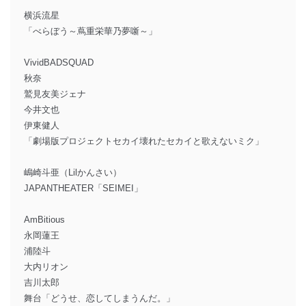
横浜流星
「べらぼう～蔦重栄華乃夢噺～」
VividBADSQUAD
秋奈
鷲見友美ジェナ
今井文也
伊東健人
「劇場版プロジェクトセカイ壊れたセカイと歌えないミク」
嶋崎斗亜（Lilかんさい）
JAPANTHEATER「SEIMEI」
AmBitious
永岡蓮王
浦陸斗
大内リオン
吉川太郎
舞台「どうせ、恋してしまうんだ。」