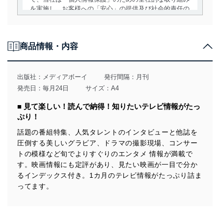
を実施し、お客様への「安心」の提供及び社会的責任の
責務を果たすことを確実にいたします。
個人情報の取得・利用・提供について
商品情報・内容
当社は、個人情報の取得・利用・提供に際して、その利
用目的を明確にし、本人の同意を得たうえで利用目的の
達成に必要な範囲内で適法かつ公正な手段によって取
出版社：
メディアボーイ
発行間隔：月刊
得・利用・提供を行います。また、当社が保有している
発売日：毎月24日
サイズ：A4
個人情報は、同意を得ずに目的外利用、第三者への提
供・開示は行いません。当社においてはこれらの取り組
■ 見て楽しい！読んで納得！知りたいテレビ情報がたっ
みを確実にするため、従業者等の教育を徹底してまいり
ぷり！
ます。また、目的外利用を行わないために、適切な管理
措置を講じます。
話題の番組特集、人気タレントのインタビューと他誌を
圧倒する美しいグラビア、ドラマの撮影現場、コンサー
法令遵守
トの模様など旬でよりすぐりのエンタメ 情報が満載で
当社は、個人情報に関連する法令、国が定める指針及び
す。映画情報にも定評があり、見たい映画が一目で分か
その他の規範を遵守します。また、当社の管理の仕組み
るインデックス付き。1カ月のテレビ情報がたっぷり詰ま
に、これらの法令及びその他の規範を常に適合させま
ってます。
す。
個人情報の安全管理措置