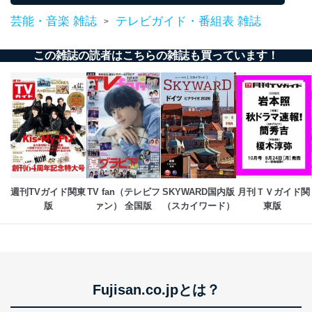
応じた新商品・サービスに関する
芸能・音楽 雑誌
テレビガイド・番組表 雑誌
>
広告のため
当社にお問合わせ
お問い合わせ対応、トラブル対
2
いただいた方の個
処、オペレーター教育など応対品
この雑誌の読者はこちらの雑誌も買っています！
人情報
質向上のため
カスタマーQ＆Aサイトの投稿内容
の確認のため
ｅメール等によるカスタマーQ＆A
当社カスタマーQ＆
サイトのサービス内容のご案内の
3
Aサービス利用者
ため
ｅメール等による商品、サービ
ス、キャンペーン等の広告に関す
るご案内のため
採用応募者の方の
4
採用選考、ご連絡のため
週刊TVガイド関東
TV fan（テレビフ
SKYWARD国内版
月刊ＴＶガイド関
個人情報
版
ァン） 全国版
（スカイワード）
東版 
当社の従業者の個
人事、総務などの雇用管理等のた
5
人情報
め
パートナー（提携
購入商品配送のため
企業）からの委託
提携企業及びお客様がご購入され
により当社の
た商品の発売元企業からのｅメー
6
定期購読サービス
ル等による商品、
Fujisan.co.jpとは？
等をご利用の方の
サービス、キャンペーン等の広告
個人情報
に関するご案内のため