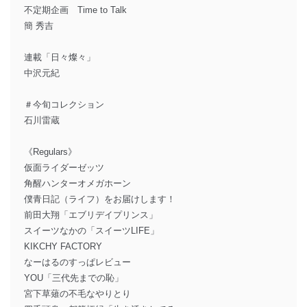
不定期企画 Time to Talk
簡 秀吉
連載「日々燦々」
中沢元紀
＃今旬コレクション
石川雷蔵
《Regulars》
仮面ライダーゼッツ
角醒ハンターオメガホーン
僕青日記（ライフ）をお届けします！
前田大翔「エブリデイプリンス」
スイーツなかの「スイーツLIFE」
KIKCHY FACTORY
なーはるのすっぱレビュー
YOU「三代先までの恥」
宮下草薙の不毛なやりとり