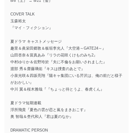
8/8（土） → 8/21（金）
COVER TALK
玉森裕太
『マイ・フィクション』
夏ドラマ キャストメッセージ
趣里＆眞栄田郷敦＆板垣李光人『大空港～GATE24～』
山田杏奈＆當真あみ『リラの花咲くけものみち2』
中村ゆりか＆佐野玲於『夫に不倫をお願いされました』
渡部 秀＆齋藤璃佑『キスは捜査のあとで』
小泉光咲＆四坂亮翔『陽キャ集団にいる芹沢は、俺の前だと様子
がおかしい』
中川 翼＆桜木雅哉『『ちょっと待とうよ、春虎くん』
夏ドラマ短期連載
浮所飛貴『夏色の雲が恋と嵐をまきおこす』
奥 智哉＆杢代和人『君は夏のなか』
DRAMATIC PERSON