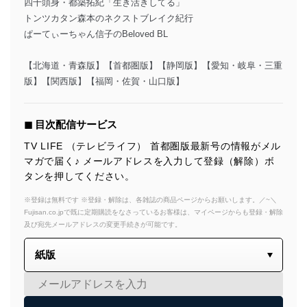
四千頭身・都築拓紀「生き活きしてる」
トンツカタン森本のネクストブレイク紀行
ぱーてぃーちゃん信子のBeloved BL
【北海道・青森版】【首都圏版】【静岡版】【愛知・岐阜・三重
版】【関西版】【福岡・佐賀・山口版】
◼︎ 目次配信サービス
TV LIFE （テレビライフ） 首都圏版最新号の情報がメル
マガで届く♪ メールアドレスを入力して登録（解除）ボ
タンを押してください。
※登録は無料です ※登録・解除は、各雑誌の商品ページからお願いします。／~＼
Fujisan.co.jpで既に定期購読をなさっているお客様は、マイページからも登録・解除
及び宛先メールアドレスの変更手続きが可能です。