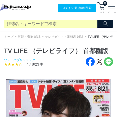
0
ログイン/
新規無料
登録
カート
メニュー
トップ
芸能・音楽 雑誌
テレビガイド・番組表 雑誌
TV LIFE （テレビ
TV LIFE （テレビライフ） 首都圏版
ワン・パブリッシング
★★★★☆
4.48/23件