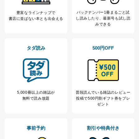
き。
公衆衛生の向上または児童の健全な育成の推進のため
バックナンバー1冊まるごと試
豊富なラインナップで
に特に必要がある場合であって、本人の同意を得るこ
し読み
したり、最新号も試し読
書店に並ばない本とも出会える
とが困難である場合。
みできる
国の機関もしくは地方公共団体またはその委託を受け
た者が法令の定める事務を遂行することに対して協力
する必要がある場合であって、本人の同意を得ること
により当該事務の遂行に支障を及ぼすおそれがあると
タダ読み
500円OFF
き。
上記２．の利用目的を実施するために守秘義務を結ん
だ企業に、業務の一部として個人情報の取扱いを委
託・提供する場合、その業務に必要な範囲で委託・提
供先企業に個人情報を開示することがあります。
委託・提供先企業は具体的には以下のような企業です
が、これらに限りません。
委託先：カスタマーサポート支援会社 、クレジッ
5,000冊以上の雑誌が
普段読んでいる雑誌のレビュー
トカード決済などの決済代行・料金回収会社、広
無料で読み放題
投稿で
500円割ギフト券をプレ
告配信サービス会社
ゼント
提供先：出版社、出版物発売元、卸売会社、販売
店など商品の供給者、梱包会社、配送会社、新聞
販売店などの梱包・配送・配達会社
事前予約
割引や特典付き
４．開示対象個人情報の「開示」「訂正」等の請求につ
いて