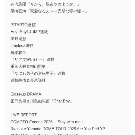
井内悠陽『今から、親友やめようか。』
尾崎匠海『親愛なる夫へ～完璧な妻の嘘～』
[STARTO連載]
Hey! Say! JUMP連載
伊野尾慧
timelesz連載
橋本将生
『リア突WEST.～』連載
重岡大毅＆桐山照史
『なにわ男子の逆転男子』連載
道枝駿佑＆長尾謙杜
Close-up DRAMA
正門良規＆川島如恵留『Chat Boy』
LIVE REPORT
DOMOTO Concert 2026 ～Stay with me～
Ryosuke Yamada DOME TOUR 2026 Are You Red.Y?