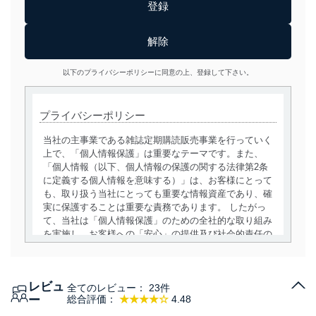
以下のプライバシーポリシーに同意の上、登録して下さい。
プライバシーポリシー
当社の主事業である雑誌定期購読販売事業を行っていく
上で、「個人情報保護」は重要なテーマです。また、
「個人情報（以下、個人情報の保護の関する法律第2条
に定義する個人情報を意味する）」は、お客様にとって
も、取り扱う当社にとっても重要な情報資産であり、確
実に保護することは重要な責務であります。 したがっ
て、当社は「個人情報保護」のための全社的な取り組み
を実施し、お客様への「安心」の提供及び社会的責任の
責務を果たすことを確実にいたします。
個人情報の取得・利用・提供について
レビュ
全てのレビュー：
23件
当社は、個人情報の取得・利用・提供に際して、その利
ー
総合評価：
★★★★☆
4.48
用目的を明確にし、本人の同意を得たうえで利用目的の