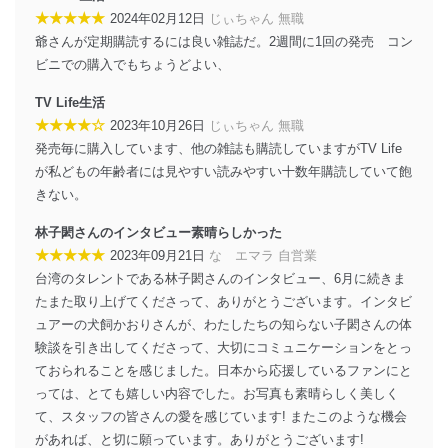
機器を取り扱う従業者を明確化し、 個人データへ
★★★★★
2024年02月12日
じぃちゃん 無職
の不要なアクセスを防止しています。
爺さんが定期購読するには良い雑誌だ。2週間に1回の発売 コン
アクセス者の識別と認証
ビニでの購入でもちょうどよい、
機器に標準装備されているユーザー制御機能（ユ
ーザーアカウント制御）により、個人情報データ
TV Life生活
ベース等を取り扱う情報システムを使用する従業
★★★★☆
2023年10月26日
じぃちゃん 無職
者を識別・認証しています。
発売毎に購入しています、他の雑誌も購読していますがTV Life
が私どもの年齢者には見やすい読みやすい十数年購読していて飽
外部からの不正アクセス等の防止
個人データを取り扱う機器等のオペレーティング
きない。
システムを最新の状態に保持しています。
個人データを取り扱う機器等にセキュリティ対策
林子閎さんのインタビュー素晴らしかった
ソフトウェア等を導入し、自動更新 機能等の活用
★★★★★
2023年09月21日
な゙エマラ 自営業
により、これを最新状態としています。
台湾のタレントである林子閎さんのインタビュー、6月に続きま
たまた取り上げてくださって、ありがとうございます。インタビ
情報システムの使用に伴う漏洩等の防止
ュアーの犬飼かおりさんが、わたしたちの知らない子閎さんの体
メール等により個人データの含まれるファイルを
送信する場合に、当該ファイルへのパスワードを
験談を引き出してくださって、大切にコミュニケーションをとっ
設定しています。
ておられることを感じました。日本から応援しているファンにと
っては、とても嬉しい内容でした。お写真も素晴らしく美しく
個人情報保護マネジメントシステムの継続的改善
て、スタッフの皆さんの愛を感じています! またこのような機会
当社は、内部監査及びマネジメントレビューの機会を通
があれば、と切に願っています。ありがとうございます!