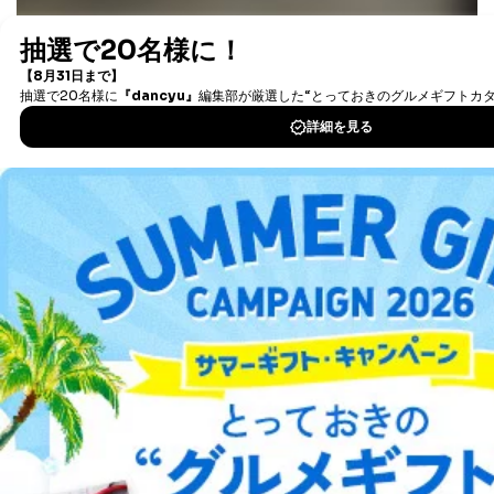
の停止または消去」「第三者への提供の停止」）の求め
に対応させていただいております。 当社顧客の皆様の
最新号〜バックナンバーまで7000冊以上の雑誌
（電子
個人情報は「マイページ」にログインしていただくこと
書籍）が無料で読み放題！
で、訂正、追加、変更を行っていただくことが出来ま
タダ読みサービス
を楽しもう！
す。マイページをご利用いただけない方、その他の方に
つきましては、下記Aをご覧ください。 また、ご登録い
ただいた個人情報のうち、市町村などの名称および郵便
DOWNLOAD FOR IOS
番号、金融機関の名称あるいはクレジットカードの有効
期限など、商品のお届けやご請求を行う上で支障がある
DOWNLOAD FOR ANDROID
情報に変更があった場合には、当社が登録情報を変更さ
せていただく場合があります。
A.開示等の求めの申し出先、提出していただく書面等
ご利用方法はこちら
開示等の求めは、電話又は電子メールにて下記までお申
し付けください。開示等の求めに際して提出していただ
く書面等については、その際にご案内いたします。
■電話による場合
総合案内
TEL:0570-200-223
株式会社富士山マガジンサービス 個人情報問い合わせ
アフィリエイト
採用情報
係
受付時間：10:00～17:00（土、日、祝、年末年始休業）
プレスリリース
お問い合わせ
■電子メールによる場合