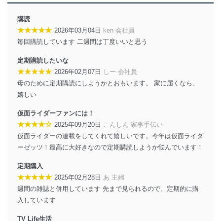
達成に必要な範囲内で適法かつ公正な手段によって取
得・利用・提供を行います。また、当社が保有している
購読
個人情報は、同意を得ずに目的外利用、第三者への提
★★★★★
2026年03月04日
ken 会社員
供・開示は行いません。当社においてはこれらの取り組
毎回購読しています 二週間は丁度いいと思う
みを確実にするため、従業者等の教育を徹底してまいり
ます。また、目的外利用を行わないために、適切な管理
定期購読したいな
措置を講じます。
★★★★★
2026年02月07日
しー 会社員
法令遵守
母のために定期購読にしようかとおもいます。 家に届くなら、
嬉しい
当社は、個人情報に関連する法令、国が定める指針及び
その他の規範を遵守します。また、当社の管理の仕組み
仮面ライダーファンには！
に、これらの法令及びその他の規範を常に適合させま
★★★★☆
2025年09月20日
こんしん 家事手伝い
す。
仮面ライダーの連載をしてくれて嬉しいです。今年は仮面ライダ
個人情報の安全管理措置
ーゼッツ！最高に大好きなので定期購読しようか悩んでいます！
当社は、個人情報の正確性及び安全性を確保するため
定期購入
に、下記セキュリティ対策をはじめとする安全対策を実
★★★★★
2025年02月28日
あ 主婦
施し、個人情報の漏えい、滅失またはき損の防止及び是
週間の雑誌と併用しています 先まで見られるので、定期的に購
正に努めます。
入しています
アクセス制御
個人データを取り扱うことのできる機器及び当該
TV Life生活