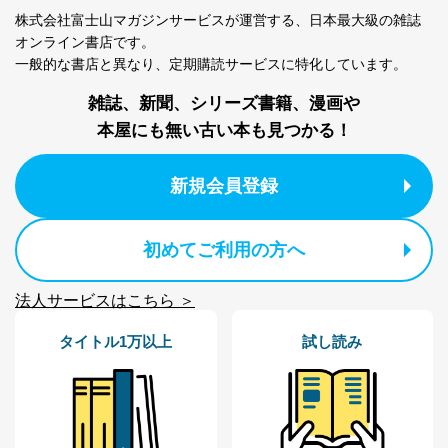
当社のサービス利用状況の把握お
株式会社富士山マガジンサービスが運営する、
日本最大級の雑誌
よびその分析のため
オンライン書店です。
お問い合わせ対応、トラブル対
SNS公式アカウン
一般的な書店と異なり、
定期購読サービスに特化しています。
処、オペレーター教育など応対品
7
トに登録された方
質向上のため
の個人情報
雑誌、新聞、シリーズ書籍、漫画や
その他当社のプライバシーポリシ
ー等にて公表する利用目的達成の
本屋にも無い古い本も見つかる！
ため
※上記の利用目的のうちNo.1～5については保有個人デ
新規会員登録
ータ（開示対象個人情報）の利用目的であり、下記4.の
開示等のご請求に対応させていただきます。
なお、6、7については、パートナー（提携企業）様又は
各SNS運営会社様にご請求いただきますようお願い致し
初めてご利用の方へ
ます。
３．個人情報の第三者提供について
法人サービスはこちら ＞
当社は、取得した個人情報を適切に管理し､あらかじめ
タイトル1万以上
試し読み
本人の同意を得ることなく第三者に提供することはあり
ません。ただし、次の場合は除きます。
法令に基づく場合
人の生命､身体または財産の保護のために必要がある
場合であって、本人の同意を得ることが困難であると