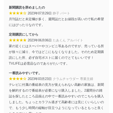
じて、個人情報保護マネジメントシステムを継続的に改
善し、常に最良の状態を維持します。
新聞購読を辞めましたの
★★★★☆
2023年07月29日
静子 パート
苦情及び相談受付け窓口
月刊誌だと未定欄が多く、週間誌だとお値段が高いので私の希望
にはぴったりなのです。
貴殿の個人情報及び当社の個人情報保護マネジメントシ
ステムに関するご相談及び苦情については以下までご連
定期購読にしてから
絡ください。
適切、かつ迅速に対応させていただきます。
★★★★★
2023年06月06日
たあくん アルバイト
家の近くにはスーパーやコンビニ等あるのですが、売っている所
株式会社富士山マガジンサービス 個人情報問い合わせ
が徐々に減り、今ではどこにもなくなりました。そのため定期購
係
読にした所、必ず自宅ポストに届くのでとてもいいです！
TEL：0570-200-223
FAX：03-5459-7073
TVLIFEは必需品なのでありがたいです。
e-mail：
cs@fujisan.co.jp
一番読みやすいです。
改訂：2025年2月20日
★★★★☆
2023年03月23日
クラムチャウダー 専業主婦
制定：2005年4月1日
テレビに付属の番組表の見方が覚えられない高齢の家族は、新聞
株式会社富士山マガジンサービス
代表取締役会長 西野 伸一郎
を解約するので番組表が必要になり購入しました。2週間分の雑
誌を探したところ品揃えの中で一番読みやすいのでこちらを購入
個人情報の取扱いについて
しました。ちょっとカラフル過ぎて高齢者には見にくいらしいの
で、もう少し時間の縦軸が目立つようになっているともっと良く
１．個人情報保護管理者