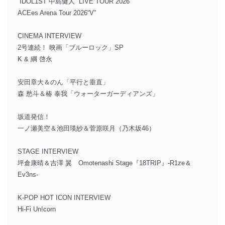
”IDOL1ST 中島健人” LIVE TOUR 2026
ACEes Arena Tour 2026“V”
CINEMA INTERVIEW
2号連続！ 映画「ブルーロック」SP
K & 綱 啓永
安田章大＆のん「平行と垂直」
森 愁斗＆椿 泰我「ウォーターガーディアンズ」
坂道発信！
一ノ瀬美空＆池田瑛紗＆菅原咲月（乃木坂46）
STAGE INTERVIEW
坪倉康晴＆吉澤 翼 Omotenashi Stage『18TRIP』-R1ze＆
Ev3ns-
K-POP HOT ICON INTERVIEW
Hi-Fi Un!corn