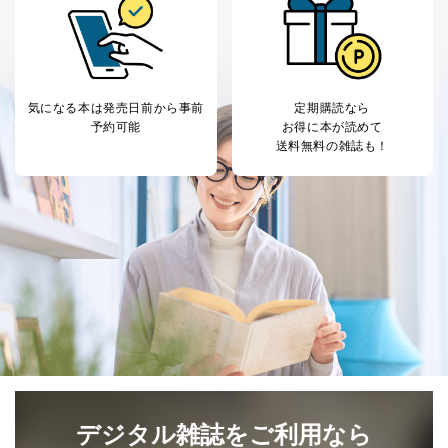
当社は、本人から、開示対象個人情報について利用目的
の通知を求められた場合には、遅滞なくこれに応じま
す。ただし、以下①～④のいずれかに該当する場合は、
利用目的の通知を行なうことはできません。そのとき
気になる本は
発売日前から事前
定期購読なら
は、本人に遅滞無くその旨を通知するとともに、理由を
予約可能
お得に本が読めて
説明させていただきます。
送料無料の雑誌も！
①利用目的を本人に通知し、又は公表することによって
本人又は第三者の生命、身体、財産その他の権利利益を
害するおそれがある場合
②利用目的を本人に通知し、又は公表することによって
当該事業者の権利又は正当な利益を害するおそれがある
場合
③国の機関又は地方公共団体が法令の定める事務を遂行
することに対して協力する必要がある場合であって、利
用目的を本人に通知し、又は公表することによって当該
事務の遂行に支障を及ぼすおそれがあるとき
④開示対象個人情報の利用目的が明らかな場合
開示対象個人情報については、保有個人データの本人ま
たはその代理人からの利用目的の通知、開示、変更等
デジタル雑誌をご利用なら
（内容の訂正、追加または削除）、利用停止等（「利用