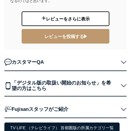
なるのではと思います。
当社は以下の個人情報保護管理者を設置し、個人情報保
護管理者の責任のもと、個人情報を取得・アクセス・利
用・提供・管理いたします。
レビューをさらに表示
東京都渋谷区南平台町16-11
株式会社富士山マガジンサービス
レビューを投稿する
代表取締役会長 西野 伸一郎
個人情報保護管理者: 経営管理グループディレクター 前
田 嘉也
２．利用目的
カスタマーQA
当社が取り扱う開示対象個人情報の利用目的は次のとお
りです。
「デジタル版の取扱い開始のお知らせ」を希
No
個人情報の種類
利用目的
望の方はこちら
購入商品の配送のため
商品代金回収のため
ｅメール等による商品、サービ
ス、キャンペーン等の広告の案内
Fujisanスタッフがご紹介
当社の定期購読サ
のため
1
ービス等をご利用
個人が特定できない形で取得した
の方の個人情報
閲覧履歴や購買履歴等の情報を分
TV LIFE （テレビライフ） 首都圏版の所属カテゴリ一覧
析して、趣味・嗜好に