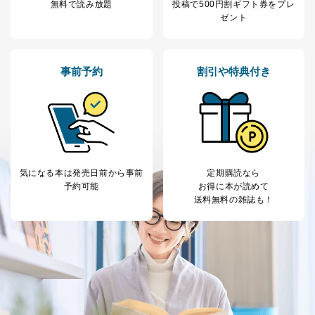
無料で読み放題
投稿で
500円割ギフト券をプレ
とが困難である場合。
ゼント
国の機関もしくは地方公共団体またはその委託を受け
た者が法令の定める事務を遂行することに対して協力
する必要がある場合であって、本人の同意を得ること
により当該事務の遂行に支障を及ぼすおそれがあると
事前予約
割引や特典付き
き。
上記２．の利用目的を実施するために守秘義務を結ん
だ企業に、業務の一部として個人情報の取扱いを委
託・提供する場合、その業務に必要な範囲で委託・提
供先企業に個人情報を開示することがあります。
委託・提供先企業は具体的には以下のような企業です
が、これらに限りません。
委託先：カスタマーサポート支援会社 、クレジッ
気になる本は
発売日前から事前
定期購読なら
トカード決済などの決済代行・料金回収会社、広
予約可能
お得に本が読めて
告配信サービス会社
送料無料の雑誌も！
提供先：出版社、出版物発売元、卸売会社、販売
店など商品の供給者、梱包会社、配送会社、新聞
販売店などの梱包・配送・配達会社
４．開示対象個人情報の「開示」「訂正」等の請求につ
いて
当社は、本人から、開示対象個人情報について利用目的
の通知を求められた場合には、遅滞なくこれに応じま