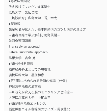
●専攻医奮闘記
考え続けて，ただいま奮闘中
広島大学 光延仁雄
［施設紹介］広島大学 香川幸太
●新連載
先輩術者が伝えたい基本開頭術のコツと術野の見え方
～術者目線で学ぶ解剖と術野展開～
前頭側頭開頭術
Transsylvian approach
Lateral subfrontal approach
島根大学 吉金 努
●脳神経外科随想
脳神経外科医としての現在地
浜松医科大学 黒住和彦
●専門医に求められる最新の知識［外傷］
神経集中治療の最前線
―可視化が変える脳のモニタリングと治療―
大阪医科薬科大学 中尾隼三
●脳血管内治療エッセンス
脳動脈瘤コイル塞栓術のサイズ・長さ選択