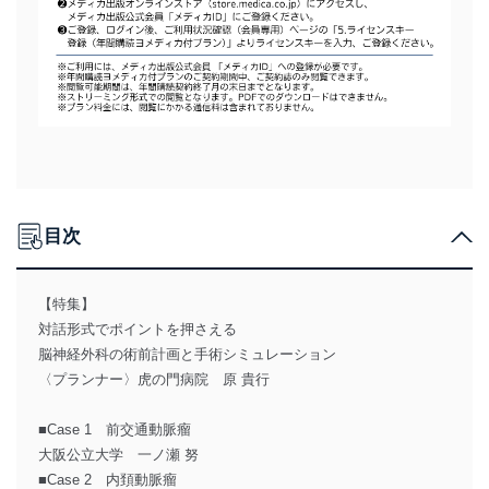
目次
【特集】
対話形式でポイントを押さえる
脳神経外科の術前計画と手術シミュレーション
〈プランナー〉虎の門病院 原 貴行
■Case 1 前交通動脈瘤
大阪公立大学 一ノ瀬 努
■Case 2 内頚動脈瘤