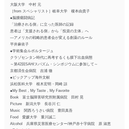
大阪大学 中村 元
［from スペシャリスト］岐阜大学 榎本由貴子
●脳腫瘍闘病記
「治療される側」に立った医師の記録
患者は「支援される側」から「投資の主体」へ
―アメリカの戦略的患者会が変える創薬のルール
平井麻依子
●学術集会ルポルタージュ
クラゾセンタン時代に再考するくも膜下出血病態
～第42回SAH/スパズム・シンポジウムに参加して～
京都済生会病院 吉浦 徹
●ピックアップ海外文献
浜松医科大学 根木宏明・岡崎 諒
●My Best，My Taste，My Favorite
Book 富士脳障害研究所附属病院 田村 晃
Picture 新潟大学 長谷川 仁
Music 関西ろうさい病院 豊田真吾
Food 愛媛大学 重川誠二
Alcohol 兵庫県災害医療センター/神戸赤十字病院 原 淑恵