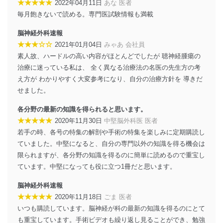
★★★★★
2022年04月11日
あな 医者
供・開示は行いません。当社においてはこれらの取り組
毎月飽きないで読める。専門医試験情報も満載
みを確実にするため、従業者等の教育を徹底してまいり
ます。また、目的外利用を行わないために、適切な管理
脳神経外科速報
措置を講じます。
★★★☆☆
2021年01月04日
みゃあ 会社員
法令遵守
素人故、ハードルの高い内容がほとんどでしたが 聴神経腫瘍の
治療に迷っている私は、 全く異なる治療法の名医の先生方の考
当社は、個人情報に関連する法令、国が定める指針及び
え方が わかりやすく大変参考になり、自分の治療方針を 導きだ
その他の規範を遵守します。また、当社の管理の仕組み
に、これらの法令及びその他の規範を常に適合させま
せました。
す。
各分野の最新の知識を得られると思います。
個人情報の安全管理措置
★★★★★
2020年11月30日
中堅脳外科医 医者
若手の時、各号の特集の解剖や手術の特集を楽しみに定期購読し
当社は、個人情報の正確性及び安全性を確保するため
ていました。中堅になると、自分の専門以外の知識を得る機会は
に、下記セキュリティ対策をはじめとする安全対策を実
施し、個人情報の漏えい、滅失またはき損の防止及び是
限られますが、各分野の知識を得るのに簡単に読めるので重宝し
正に努めます。
ています。中堅になっても役に立つ1冊だと思います。
アクセス制御
脳神経外科速報
個人データを取り扱うことのできる機器及び当該
★★★★★
2020年11月18日
ごま 医者
機器を取り扱う従業者を明確化し、 個人データへ
の不要なアクセスを防止しています。
いつも購読しています。脳神経が科の最新の知識を得るのにとて
も重宝しています。手術ビデオも繰り返し見ることができ、勉強