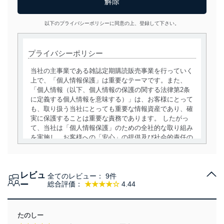
以下のプライバシーポリシーに同意の上、登録して下さい。
プライバシーポリシー
当社の主事業である雑誌定期購読販売事業を行っていく
上で、「個人情報保護」は重要なテーマです。また、
「個人情報（以下、個人情報の保護の関する法律第2条
に定義する個人情報を意味する）」は、お客様にとって
も、取り扱う当社にとっても重要な情報資産であり、確
実に保護することは重要な責務であります。 したがっ
て、当社は「個人情報保護」のための全社的な取り組み
を実施し、お客様への「安心」の提供及び社会的責任の
責務を果たすことを確実にいたします。
個人情報の取得・利用・提供について
レビュ
全てのレビュー：
9件
当社は、個人情報の取得・利用・提供に際して、その利
ー
総合評価：
★★★★☆
4.44
用目的を明確にし、本人の同意を得たうえで利用目的の
達成に必要な範囲内で適法かつ公正な手段によって取
得・利用・提供を行います。また、当社が保有している
たのしー
個人情報は、同意を得ずに目的外利用、第三者への提