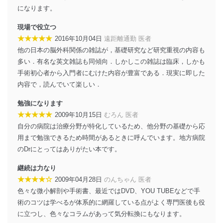
アクセス者の識別と認証
になります。
機器に標準装備されているユーザー制御機能（ユ
ーザーアカウント制御）により、個人情報データ
現場で役立つ
ベース等を取り扱う情報システムを使用する従業
★★★★★
2016年10月04日
遠距離通勤 医者
者を識別・認証しています。
他の日本の脳外科関係の雑誌が，基礎研究など研究重視の内容も
外部からの不正アクセス等の防止
多い．有名な英文雑誌も同傾向．しかしこの雑誌は臨床，しかも
個人データを取り扱う機器等のオペレーティング
手術初心者から入門者にむけた内容が豊富である．現実に即した
システムを最新の状態に保持しています。
内容で，読んでいて楽しい．
個人データを取り扱う機器等にセキュリティ対策
ソフトウェア等を導入し、自動更新 機能等の活用
勉強になります
により、これを最新状態としています。
★★★★★
2009年10月15日
むろん 医者
情報システムの使用に伴う漏洩等の防止
自分の病院は治療分野が特化しているため、他分野の基礎から応
メール等により個人データの含まれるファイルを
用まで勉強できるため時間があるときに呼んでいます。地方病院
送信する場合に、当該ファイルへのパスワードを
のDrにとってはありがたい本です。
設定しています。
継続は力なり
個人情報保護マネジメントシステムの継続的改善
★★★★☆
2009年04月28日
のんちゃん 医者
当社は、内部監査及びマネジメントレビューの機会を通
色々な微小解剖や手術書、最近ではDVD、YOU TUBEなどで手
じて、個人情報保護マネジメントシステムを継続的に改
術のコツは学べるが体系的に網羅している点がよく専門医後も役
善し、常に最良の状態を維持します。
に立つし、色々なコラムがあって気分転換にもなります。