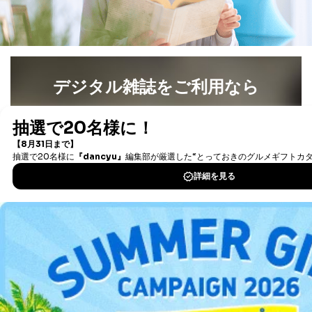
す。ただし、以下①～④のいずれかに該当する場合は、
利用目的の通知を行なうことはできません。そのとき
は、本人に遅滞無くその旨を通知するとともに、理由を
説明させていただきます。
①利用目的を本人に通知し、又は公表することによって
デジタル雑誌をご利用なら
本人又は第三者の生命、身体、財産その他の権利利益を
害するおそれがある場合
最新号〜バックナンバーまで7000冊以上の雑誌
（電子
②利用目的を本人に通知し、又は公表することによって
当該事業者の権利又は正当な利益を害するおそれがある
書籍）が無料で読み放題！
場合
タダ読みサービス
を楽しもう！
③国の機関又は地方公共団体が法令の定める事務を遂行
することに対して協力する必要がある場合であって、利
用目的を本人に通知し、又は公表することによって当該
DOWNLOAD FOR IOS
事務の遂行に支障を及ぼすおそれがあるとき
④開示対象個人情報の利用目的が明らかな場合
DOWNLOAD FOR ANDROID
開示対象個人情報については、保有個人データの本人ま
たはその代理人からの利用目的の通知、開示、変更等
（内容の訂正、追加または削除）、利用停止等（「利用
ご利用方法はこちら
の停止または消去」「第三者への提供の停止」）の求め
に対応させていただいております。 当社顧客の皆様の
個人情報は「マイページ」にログインしていただくこと