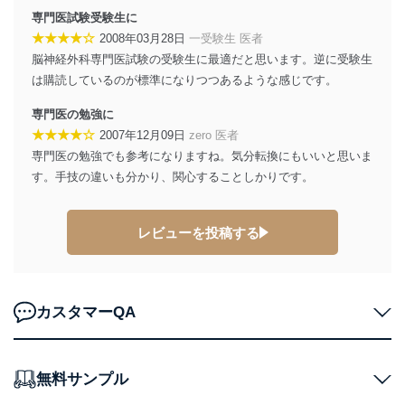
苦情及び相談受付け窓口
専門医試験受験生に
★★★★☆
2008年03月28日
一受験生 医者
貴殿の個人情報及び当社の個人情報保護マネジメントシ
ステムに関するご相談及び苦情については以下までご連
脳神経外科専門医試験の受験生に最適だと思います。逆に受験生
絡ください。
は購読しているのが標準になりつつあるような感じです。
適切、かつ迅速に対応させていただきます。
専門医の勉強に
株式会社富士山マガジンサービス 個人情報問い合わせ
★★★★☆
2007年12月09日
zero 医者
係
専門医の勉強でも参考になりますね。気分転換にもいいと思いま
TEL：0570-200-223
FAX：03-5459-7073
す。手技の違いも分かり、関心することしかりです。
e-mail：
cs@fujisan.co.jp
改訂：2025年2月20日
レビューを投稿する
制定：2005年4月1日
株式会社富士山マガジンサービス
代表取締役会長 西野 伸一郎
個人情報の取扱いについて
カスタマーQA
１．個人情報保護管理者
当社は以下の個人情報保護管理者を設置し、個人情報保
無料サンプル
護管理者の責任のもと、個人情報を取得・アクセス・利
用・提供・管理いたします。