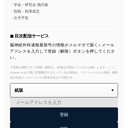
・学会・研究会 掲示板
・投稿・執筆規定
・次号予告
◼︎ 目次配信サービス
脳神経外科速報最新号の情報がメルマガで届く♪ メール
アドレスを入力して登録（解除）ボタンを押してくださ
い。
※登録は無料です ※登録・解除は、各雑誌の商品ページからお願いします。／~＼
Fujisan.co.jpで既に定期購読をなさっているお客様は、マイページからも登録・解除
及び宛先メールアドレスの変更手続きが可能です。