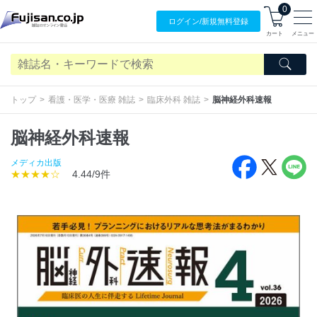
0
ログイン/
新規無料
登録
カート
メニュー
トップ
看護・医学・医療 雑誌
臨床外科 雑誌
脳神経外科速報
脳神経外科速報
メディカ出版
★★★★☆
4.44/9件