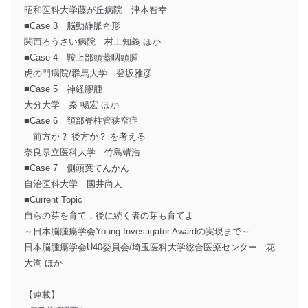
昭和医科大学藤が丘病院 津本智幸
■Case 3 脳動静脈奇形
関西ろうさい病院 村上知義 ほか
■Case 4 鞍上部頭蓋咽頭腫
虎の門病院/群馬大学 登坂雅彦
■Case 5 神経膠腫
大分大学 秦 暢宏 ほか
■Case 6 頚部脊柱管狭窄症
―前方か？ 後方か？ を考える―
奈良県立医科大学 竹島靖浩
■Case 7 側頭葉てんかん
自治医科大学 國井尚人
■Current Topic
自らの芽を育て，後に続く者の芽も育てよ
～日本脳腫瘍学会Young Investigator Awardの実現まで～
日本脳腫瘍学会U40委員会/埼玉医科大学総合医療センター 花
大洵 ほか
【連載】