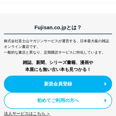
リニカルニューロ
断
2
いただいた方の個
処、オペレーター教育など応対品
サイエンス）
人情報
質向上のため
カスタマーQ＆Aサイトの投稿内容
の確認のため
ｅメール等によるカスタマーQ＆A
Fujisan.co.jpとは？
当社カスタマーQ＆
サイトのサービス内容のご案内の
3
Aサービス利用者
ため
ｅメール等による商品、サービ
株式会社富士山マガジンサービスが運営する、
日本最大級の雑誌
ス、キャンペーン等の広告に関す
オンライン書店です。
るご案内のため
一般的な書店と異なり、
定期購読サービスに特化しています。
採用応募者の方の
4
採用選考、ご連絡のため
個人情報
雑誌、新聞、シリーズ書籍、漫画や
当社の従業者の個
人事、総務などの雇用管理等のた
5
人情報
め
本屋にも無い古い本も見つかる！
パートナー（提携
購入商品配送のため
企業）からの委託
提携企業及びお客様がご購入され
新規会員登録
により当社の
た商品の発売元企業からのｅメー
6
定期購読サービス
ル等による商品、
等をご利用の方の
サービス、キャンペーン等の広告
個人情報
に関するご案内のため
初めてご利用の方へ
当社のサービス利用状況の把握お
よびその分析のため
法人サービスはこちら ＞
お問い合わせ対応、トラブル対
SNS公式アカウン