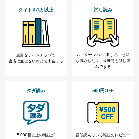
処、オペレーター教育など応対品
7
トに登録された方
質向上のため
タイトル1万以上
試し読み
の個人情報
その他当社のプライバシーポリシ
ー等にて公表する利用目的達成の
ため
※上記の利用目的のうちNo.1～5については保有個人デ
ータ（開示対象個人情報）の利用目的であり、下記4.の
開示等のご請求に対応させていただきます。
なお、6、7については、パートナー（提携企業）様又は
バックナンバー1冊まるごと試
豊富なラインナップで
各SNS運営会社様にご請求いただきますようお願い致し
し読み
したり、最新号も試し読
書店に並ばない本とも出会える
ます。
みできる
３．個人情報の第三者提供について
当社は、取得した個人情報を適切に管理し､あらかじめ
タダ読み
500円OFF
本人の同意を得ることなく第三者に提供することはあり
ません。ただし、次の場合は除きます。
法令に基づく場合
人の生命､身体または財産の保護のために必要がある
場合であって、本人の同意を得ることが困難であると
き。
公衆衛生の向上または児童の健全な育成の推進のため
5,000冊以上の雑誌が
普段読んでいる雑誌のレビュー
に特に必要がある場合であって、本人の同意を得るこ