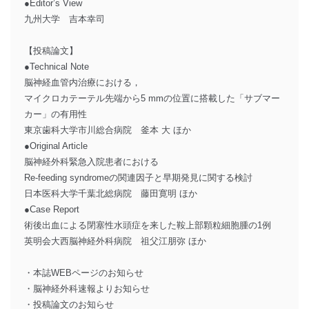
●Editor’s View
九州大学 吉本幸司
【投稿論文】
●Technical Note
脳神経血管内治療における，
マイクロカテーテル先端から5 mmの位置に搭載した「サブマー
カー」の有用性
東京歯科大学市川総合病院 釜本 大 ほか
●Original Article
脳神経外科緊急入院患者における
Re-feeding syndromeの関連因子と早期発見に関する検討
日本医科大学千葉北総病院 藤田寛明 ほか
●Case Report
術後出血による閉塞性水頭症を来した鞍上部顆粒細胞腫の1例
英明会大西脳神経外科病院 祖父江朋弥 ほか
・本誌WEBページのお知らせ
・脳神経外科速報よりお知らせ
・投稿論文のお知らせ