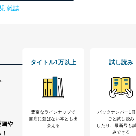
児 雑誌
タイトル1万以上
試し読み
る、
豊富なラインナップで
バックナンバー1
書店に並ばない本とも出
ごと試し読み
漫画や
会える
したり、最新号も
みできる
る！