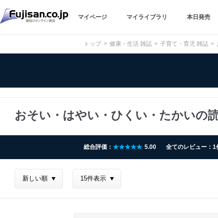
マイページ
マイライブラリ
本日発売
トップ
健康・生活 雑誌
子育て・育児 雑誌
おそい・はやい・ひくい・たかいの
総合評価：
★★★★★
5.00
全てのレビュー：1