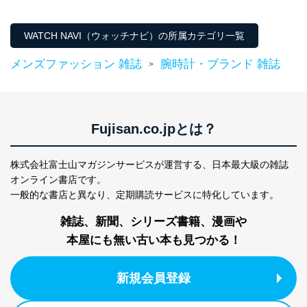
護管理者の責任のもと、個人情報を取得・アクセス・利
用・提供・管理いたします。
WATCH NAVI（ウォッチナビ）の所属カテゴリ一覧
東京都渋谷区南平台町16-11
株式会社富士山マガジンサービス
メンズファッション 雑誌
腕時計・ブランド 雑誌
>
代表取締役会長 西野 伸一郎
個人情報保護管理者: 経営管理グループディレクター 前
田 嘉也
２．利用目的
Fujisan.co.jpとは？
当社が取り扱う開示対象個人情報の利用目的は次のとお
りです。
株式会社富士山マガジンサービスが運営する、
日本最大級の雑誌
オンライン書店です。
No
個人情報の種類
利用目的
一般的な書店と異なり、
定期購読サービスに特化しています。
購入商品の配送のため
商品代金回収のため
雑誌、新聞、シリーズ書籍、漫画や
ｅメール等による商品、サービ
ス、キャンペーン等の広告の案内
本屋にも無い古い本も見つかる！
当社の定期購読サ
のため
1
ービス等をご利用
個人が特定できない形で取得した
の方の個人情報
閲覧履歴や購買履歴等の情報を分
新規会員登録
析して、趣味・嗜好に
応じた新商品・サービスに関する