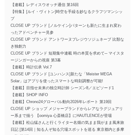
【連載】レディスウオッチ通信 第16回
【特集】[ルイ・ヴィトン]時空を手繰る妙なるクラフツマンシッ
プ
CLOSE UP ブランド [ノルケイン]パターンも新たに生まれ変わ
ったアドベンチャー見参
CLOSE UP ブランド アントワーヌプレジウソジュネーブ 比類な
き独創力
CLOSE UP ブランド 短期集中連載 時の本質を求めて─ マイスタ
ージンガーからの視座 第3幕
【連載】時計伝承 Vol.7
CLOSE UP ブランド [ユンハンス]新たな「Meister MEGA
Solar」はアプリを使ったスマートな時刻調整が可能!
【連載】目指せ未来の独立時計師 シーズン8／エピソード1
【連載】SHOP INFO
【連載】Chrono24グローバル動向2026年レポート 第19回
CLOSE UP ショップ メジャーブランドからレアなラグジュアリ
ー系まで揃う 【oomiya 心斎橋店】にHAUTLENCEが登場
【連載】松山猛さんと行くライター名畑の気まま我がまま風来旅
日記 [第14回｜知る人ぞ知る穴場スポットを巡る 東京都内と多摩