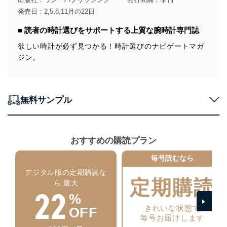
得・利用・提供を行います。また、当社が保有している
発売日：2,5,8,11月の22日
個人情報は、同意を得ずに目的外利用、第三者への提
供・開示は行いません。当社においてはこれらの取り組
■ 読者の時計選びをサポートする上質な腕時計専門誌
みを確実にするため、従業者等の教育を徹底してまいり
ます。また、目的外利用を行わないために、適切な管理
欲しい時計が必ず見つかる！時計選びのナビゲートマガ
措置を講じます。
ジン。
法令遵守
当社は、個人情報に関連する法令、国が定める指針及び
無料サンプル
その他の規範を遵守します。また、当社の管理の仕組み
に、これらの法令及びその他の規範を常に適合させま
す。
個人情報の安全管理措置
おすすめの購読プラン
当社は、個人情報の正確性及び安全性を確保するため
毎号読むなら
に、下記セキュリティ対策をはじめとする安全対策を実
デジタル版の定期購読な
施し、個人情報の漏えい、滅失またはき損の防止及び是
定期購読
ら 最大
正に努めます。
22
%
アクセス制御
きれいな状態で
個人データを取り扱うことのできる機器及び当該
OFF
毎号お届けします
機器を取り扱う従業者を明確化し、 個人データへ