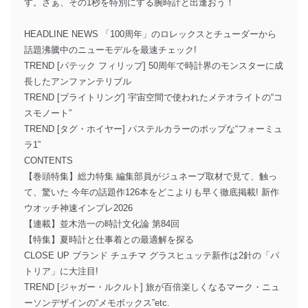
す。さぁ、その1秒を特別にする腕時計と出逢おう！
HEADLINE NEWS 「100周年」のロレックスとチューダーから
話題沸騰中のニューモデルを最速チェック!
TREND [パテック フィリップ] 50周年で時計界のモンスターに成
長したアンファンテリブル
TREND [ブライトリング] 宇宙空間で使われたメテオライトの“コ
スモノート”
TREND [タグ・ホイヤー] パステルカラーのポップな“フォーミュ
ラ1”
CONTENTS
【巻頭特集】総力特集 編集部員がジュネーブ取材で見て、触っ
て、驚いた 今年の話題作126本をどこよりも早く徹底掲載! 新作
ウオッチ神速インプレ2026
【連載】並木浩一の時計文化論 第84回
【特集】夏時計と仕事着との最適解を探る
CLOSE UP ブランド チュチマ グラスヒュッテ新作は2針の「パ
トリア」に大注目!
TREND [ジャガー・ルクルト] 旅が百倍楽しくなるマーク・ニュ
ーソンデザインの“メモボックス”etc.