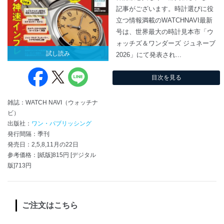
記事がございます。時計選びに役
立つ情報満載のWATCHNAVI最新
号は、世界最大の時計見本市「ウ
ォッチズ＆ワンダーズ ジュネーブ
試し読み
2026」にて発表され...
目次を見る
雑誌：WATCH NAVI（ウォッチナ
ビ）
出版社：
ワン・パブリッシング
発行間隔：季刊
発売日：2,5,8,11月の22日
参考価格：[紙版]815円 [デジタル
版]713円
ご注文はこちら