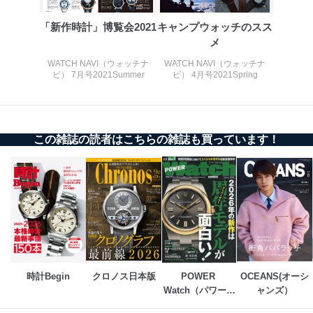
善し、常に最良の状態を維持します。
「新作時計」博覧会2021
キャンプウォッチのスス
苦情及び相談受付け窓口
メ
貴殿の個人情報及び当社の個人情報保護マネジメントシ
WATCH NAVI（ウォッチナ
WATCH NAVI（ウォッチナ
ステムに関するご相談及び苦情については以下までご連
ビ） 7月号2021Summer
ビ） 4月号2021Spring
絡ください。
適切、かつ迅速に対応させていただきます。
株式会社富士山マガジンサービス 個人情報問い合わせ
係
この雑誌の読者はこちらの雑誌も買っています！
TEL：0570-200-223
FAX：03-5459-7073
e-mail：
cs@fujisan.co.jp
改訂：2025年2月20日
制定：2005年4月1日
株式会社富士山マガジンサービス
代表取締役会長 西野 伸一郎
個人情報の取扱いについて
時計Begin
クロノス日本版
POWER 
OCEANS(オーシ
１．個人情報保護管理者
Watch（パワーウ
ャンズ）
ォッチ）
当社は以下の個人情報保護管理者を設置し、個人情報保