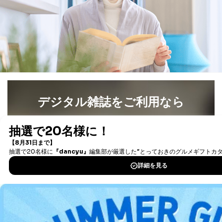
公衆衛生の向上または児童の健全な育成の推進のため
に特に必要がある場合であって、本人の同意を得るこ
とが困難である場合。
国の機関もしくは地方公共団体またはその委託を受け
た者が法令の定める事務を遂行することに対して協力
する必要がある場合であって、本人の同意を得ること
により当該事務の遂行に支障を及ぼすおそれがあると
き。
上記２．の利用目的を実施するために守秘義務を結ん
だ企業に、業務の一部として個人情報の取扱いを委
託・提供する場合、その業務に必要な範囲で委託・提
デジタル雑誌をご利用なら
供先企業に個人情報を開示することがあります。
委託・提供先企業は具体的には以下のような企業です
最新号〜バックナンバーまで7000冊以上の雑誌
（電子
が、これらに限りません。
書籍）が無料で読み放題！
委託先：カスタマーサポート支援会社 、クレジッ
タダ読みサービス
を楽しもう！
トカード決済などの決済代行・料金回収会社、広
告配信サービス会社
提供先：出版社、出版物発売元、卸売会社、販売
DOWNLOAD FOR IOS
店など商品の供給者、梱包会社、配送会社、新聞
販売店などの梱包・配送・配達会社
DOWNLOAD FOR ANDROID
４．開示対象個人情報の「開示」「訂正」等の請求につ
いて