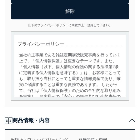
以下のプライバシーポリシーに同意の上、登録して下さい。
プライバシーポリシー
当社の主事業である雑誌定期購読販売事業を行っていく
上で、「個人情報保護」は重要なテーマです。また、
「個人情報（以下、個人情報の保護の関する法律第2条
に定義する個人情報を意味する）」は、お客様にとって
も、取り扱う当社にとっても重要な情報資産であり、確
実に保護することは重要な責務であります。 したがっ
て、当社は「個人情報保護」のための全社的な取り組み
を実施し、お客様への「安心」の提供及び社会的責任の
責務を果たすことを確実にいたします。
個人情報の取得・利用・提供について
商品情報・内容
当社は、個人情報の取得・利用・提供に際して、その利
用目的を明確にし、本人の同意を得たうえで利用目的の
達成に必要な範囲内で適法かつ公正な手段によって取
出版社：
ワン・パブリッシング
発行間隔：季刊