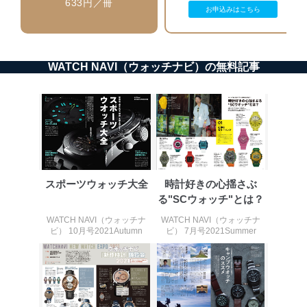
の不要なアクセスを防止しています。
633円／冊
お申込みはこちら
アクセス者の識別と認証
機器に標準装備されているユーザー制御機能（ユ
ーザーアカウント制御）により、個人情報データ
ベース等を取り扱う情報システムを使用する従業
WATCH NAVI（ウォッチナビ）の無料記事
者を識別・認証しています。
外部からの不正アクセス等の防止
個人データを取り扱う機器等のオペレーティング
システムを最新の状態に保持しています。
個人データを取り扱う機器等にセキュリティ対策
ソフトウェア等を導入し、自動更新 機能等の活用
により、これを最新状態としています。
スポーツウォッチ大全
時計好きの心揺さぶ
情報システムの使用に伴う漏洩等の防止
る"SCウォッチ"とは？
メール等により個人データの含まれるファイルを
WATCH NAVI（ウォッチナ
WATCH NAVI（ウォッチナ
送信する場合に、当該ファイルへのパスワードを
ビ） 10月号2021Autumn
ビ） 7月号2021Summer
設定しています。
個人情報保護マネジメントシステムの継続的改善
当社は、内部監査及びマネジメントレビューの機会を通
じて、個人情報保護マネジメントシステムを継続的に改