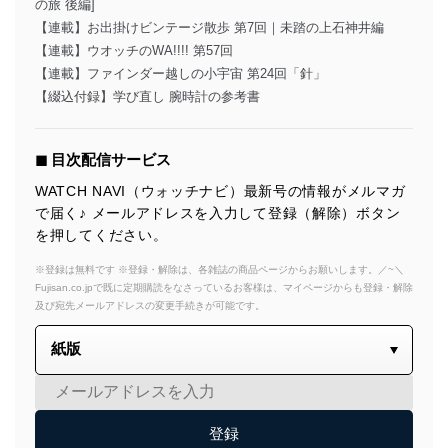
の旅 後編]
【連載】お出掛けビンテージ散歩 第7回｜未踏の上石神井編
【連載】ウオッチのWA!!!! 第57回
【連載】ファインダー越しの小宇宙 第24回「針」
【綴込付録】学び直し 腕時計の参考書
◼︎ 目次配信サービス
WATCH NAVI（ウォッチナビ）最新号の情報がメルマガ
で届く♪ メールアドレスを入力して登録（解除）ボタン
を押してください。
※登録は無料です ※登録・解除は、各雑誌の商品ページからお願いします。／~＼
Fujisan.co.jpで既に定期購読をなさっているお客様は、マイページからも登録・解除
及び宛先メールアドレスの変更手続きが可能です。