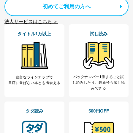
広告のため
初めてご利用の方へ
当社にお問合わせ
お問い合わせ対応、トラブル対
2
いただいた方の個
処、オペレーター教育など応対品
人情報
質向上のため
法人サービスはこちら ＞
カスタマーQ＆Aサイトの投稿内容
の確認のため
タイトル1万以上
試し読み
ｅメール等によるカスタマーQ＆A
当社カスタマーQ＆
サイトのサービス内容のご案内の
3
Aサービス利用者
ため
ｅメール等による商品、サービ
ス、キャンペーン等の広告に関す
るご案内のため
採用応募者の方の
4
採用選考、ご連絡のため
バックナンバー1冊まるごと試
個人情報
豊富なラインナップで
し読み
したり、最新号も試し読
書店に並ばない本とも出会える
当社の従業者の個
人事、総務などの雇用管理等のた
5
みできる
人情報
め
パートナー（提携
購入商品配送のため
企業）からの委託
提携企業及びお客様がご購入され
により当社の
た商品の発売元企業からのｅメー
6
タダ読み
500円OFF
定期購読サービス
ル等による商品、
等をご利用の方の
サービス、キャンペーン等の広告
個人情報
に関するご案内のため
当社のサービス利用状況の把握お