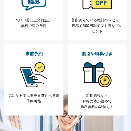
よびその分析のため
お問い合わせ対応、トラブル対
SNS公式アカウン
処、オペレーター教育など応対品
7
トに登録された方
質向上のため
5,000冊以上の雑誌が
普段読んでいる雑誌のレビュー
の個人情報
その他当社のプライバシーポリシ
無料で読み放題
投稿で
500円割ギフト券をプレ
ー等にて公表する利用目的達成の
ゼント
ため
※上記の利用目的のうちNo.1～5については保有個人デ
ータ（開示対象個人情報）の利用目的であり、下記4.の
開示等のご請求に対応させていただきます。
事前予約
割引や特典付き
なお、6、7については、パートナー（提携企業）様又は
各SNS運営会社様にご請求いただきますようお願い致し
ます。
３．個人情報の第三者提供について
当社は、取得した個人情報を適切に管理し､あらかじめ
気になる本は
発売日前から事前
定期購読なら
本人の同意を得ることなく第三者に提供することはあり
予約可能
お得に本が読めて
ません。ただし、次の場合は除きます。
送料無料の雑誌も！
法令に基づく場合
人の生命､身体または財産の保護のために必要がある
場合であって、本人の同意を得ることが困難であると
き。