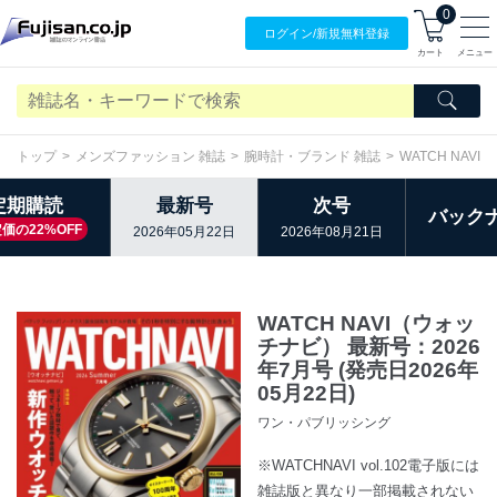
0
ログイン/
新規無料
登録
カート
メニュー
トップ
メンズファッション 雑誌
腕時計・ブランド 雑誌
WATCH NAV
定期購読
最新号
次号
バック
価の22%OFF
2026年05月22日
2026年08月21日
WATCH NAVI（ウォッ
チナビ） 最新号：2026
年7月号 (発売日2026年
05月22日)
ワン・パブリッシング
※WATCHNAVI vol.102電子版には
雑誌版と異なり一部掲載されない